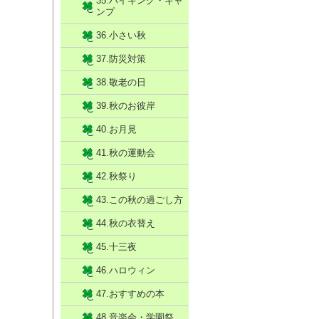
35.ハイキング・キャ
ンプ
36.小さい秋
37.防災対策
38.敬老の日
39.秋のお彼岸
40.お月見
41.秋の運動会
42.秋祭り
43.この秋の過ごし方
44.秋の衣替え
45.十三夜
46.ハロウィン
47.おすすめの本
48.音楽会・学園祭