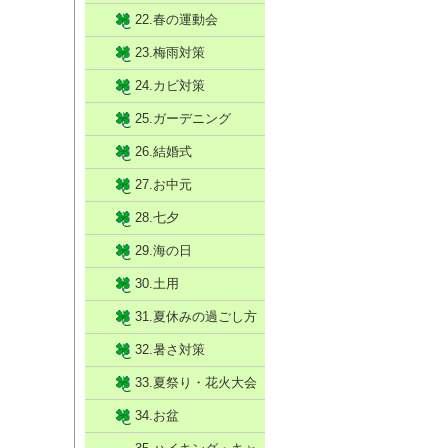
22.春の運動会
23.梅雨対策
24.カビ対策
25.ガーデニング
26.結婚式
27.お中元
28.七夕
29.海の日
30.土用
31.夏休みの過ごし方
32.暑さ対策
33.夏祭り・花火大会
34.お盆