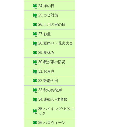
24.海の日
25.カビ対策
26.土用の丑の日
27.お盆
28.夏祭り・花火大会
29.夏休み
30.我が家の防災
31.お月見
32.敬老の日
33.秋のお彼岸
34.運動会･体育祭
35.ハイキング･ピクニ
ック
36.ハロウィーン