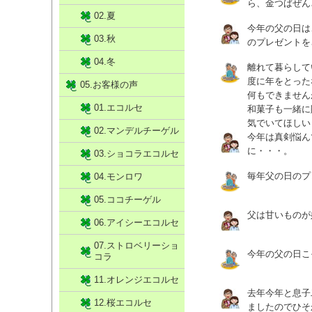
ら、金つばぜん
02.夏
今年の父の日は
03.秋
のプレゼントを
04.冬
離れて暮らして
度に年をとった
05.お客様の声
何もできません
01.エコルセ
和菓子も一緒に
気でいてほしい
02.マンデルチーゲル
今年は真剣悩ん
に・・・。
03.ショコラエコルセ
毎年父の日のプ
04.モンロワ
05.ココチーゲル
父は甘いものが
06.アイシーエコルセ
07.ストロベリーショ
今年の父の日こ
コラ
11.オレンジエコルセ
去年今年と息子
12.桜エコルセ
ましたのでひそ