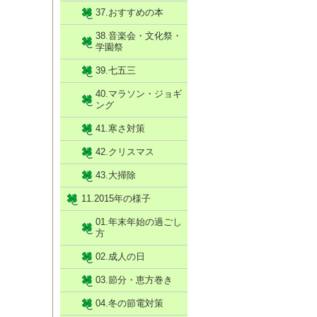
37.おすすめの本
38.音楽会・文化祭・
学園祭
39.七五三
40.マラソン・ジョギ
ング
41.寒さ対策
42.クリスマス
43.大掃除
11.2015年の様子
01.年末年始の過ごし
方
02.成人の日
03.節分・恵方巻き
04.冬の節電対策