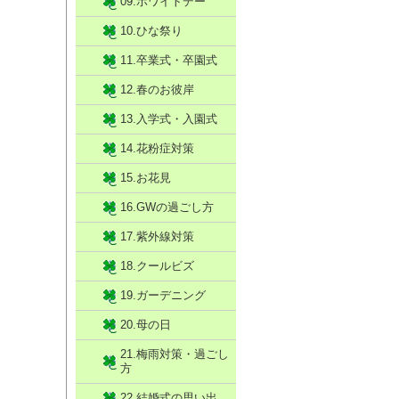
09.ホワイトデー
10.ひな祭り
11.卒業式・卒園式
12.春のお彼岸
13.入学式・入園式
14.花粉症対策
15.お花見
16.GWの過ごし方
17.紫外線対策
18.クールビズ
19.ガーデニング
20.母の日
21.梅雨対策・過ごし
方
22.結婚式の思い出