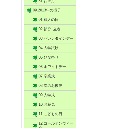
31.お正月
09.2013年の様子
01.成人の日
02.節分･立春
03.バレンタインデー
04.入学試験
05.ひな祭り
06.ホワイトデー
07.卒業式
08.春のお彼岸
09.入学式
10.お花見
11.こどもの日
12.ゴールデンウィー
ク