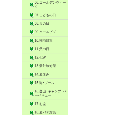
06.ゴールデンウィー
ク
07.こどもの日
08.母の日
09.クールビズ
10.梅雨対策
11.父の日
12.七夕
13.紫外線対策
14.夏休み
15.海･プール
16.登山･キャンプ･バ
ーベキュー
17.お盆
18.夏バテ対策