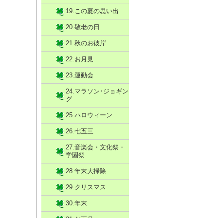
19.この夏の思い出
20.敬老の日
21.秋のお彼岸
22.お月見
23.運動会
24.マラソン･ジョギン
グ
25.ハロウィーン
26.七五三
27.音楽会・文化祭・
学園祭
28.年末大掃除
29.クリスマス
30.年末