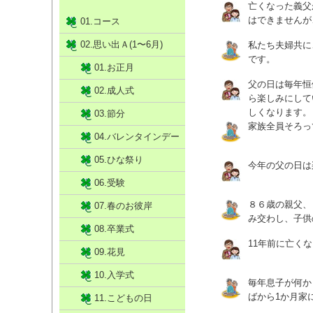
亡くなった義父
はできませんが
01.コース
02.思い出Ａ(1〜6月)
私たち夫婦共に
です。
01.お正月
父の日は毎年恒
02.成人式
ら楽しみにして
しくなります。
03.節分
家族全員そろっ
04.バレンタインデー
05.ひな祭り
今年の父の日は
06.受験
８６歳の親父、
07.春のお彼岸
み交わし、子供
08.卒業式
11年前に亡く
09.花見
10.入学式
毎年息子が何か
ばから1か月家
11.こどもの日