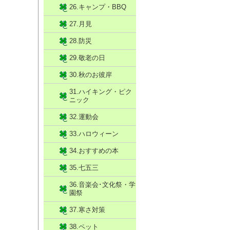
26.キャンプ・BBQ
27.月見
28.防災
29.敬老の日
30.秋のお彼岸
31.ハイキング・ピク
ニック
32.運動会
33.ハロウィーン
34.おすすめの本
35.七五三
36.音楽会･文化祭・学
園祭
37.寒さ対策
38.ペット