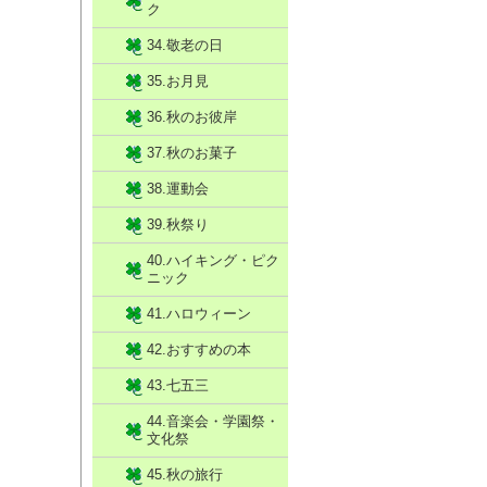
ク
34.敬老の日
35.お月見
36.秋のお彼岸
37.秋のお菓子
38.運動会
39.秋祭り
40.ハイキング・ピク
ニック
41.ハロウィーン
42.おすすめの本
43.七五三
44.音楽会・学園祭・
文化祭
45.秋の旅行