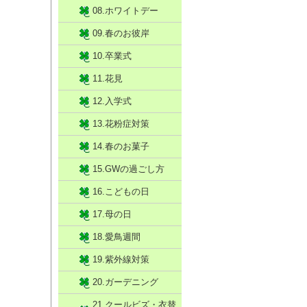
08.ホワイトデー
09.春のお彼岸
10.卒業式
11.花見
12.入学式
13.花粉症対策
14.春のお菓子
15.GWの過ごし方
16.こどもの日
17.母の日
18.愛鳥週間
19.紫外線対策
20.ガーデニング
21.クールビズ・衣替