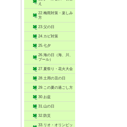
え
22.梅雨対策・楽しみ
方
23.父の日
24.カビ対策
25.七夕
26.海の日（海、川、
プール）
27.夏祭り・花火大会
28.土用の丑の日
29.この夏の過ごし方
30.お盆
31.山の日
32.防災
33.リオ・オリンピッ