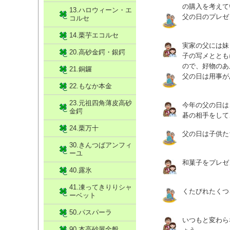
の購入を考えて
13.ハロウィーン・エ
父の日のプレゼ
コルセ
14.栗芋エコルセ
実家の父には妹
20.高砂金鍔・銀鍔
子の写メととも
ので、好物のあ
21.銅鑼
父の日は用事が
22.もなか本金
23.元祖四角薄皮高砂
今年の父の日は
金鍔
碁の相手をして
24.栗万十
父の日は子供た
30.きんつばアンフィ
ーユ
和菓子をプレゼ
40.露氷
41.凍ってきりりシャ
くたびれたくつ
ーベット
50.パスパーラ
いつもと変わら
90.本高砂屋全般