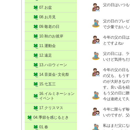
父の日はいつも
07.お盆
08.お月見
父の日のプレゼ
09.敬老の日
で少量でおいし
10.秋のお彼岸
今年の父の日は
とですよね♪
11.運動会
父の日には、ラ
12.遠足
いけど気持ちだ
13.ハロウィーン
今年の父の日も
14.音楽会･文化祭
の父も、もうす
のが大好きなの
15.七五三
す。良い品を紹
もう父の日に贈
16.イルミネーション
イベント
今は途絶えて久
17.クリスマス
今年に限らず毎
いのですが、父
04.季節を感じるとき
私はまだ父にな
01.春