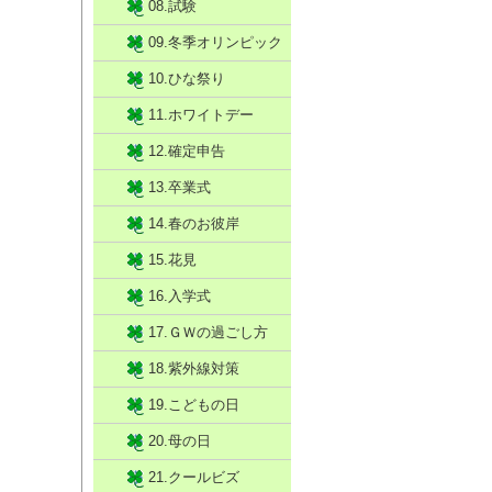
08.試験
09.冬季オリンピック
10.ひな祭り
11.ホワイトデー
12.確定申告
13.卒業式
14.春のお彼岸
15.花見
16.入学式
17.ＧＷの過ごし方
18.紫外線対策
19.こどもの日
20.母の日
21.クールビズ