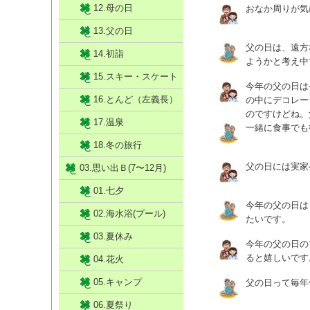
12.母の日
おなか周りが気
13.父の日
父の日は、遠方
14.初詣
ようかと考え中
15.スキー・スケート
今年の父の日は
16.とんど（左義長）
の中にデコレー
のですけどね。
17.温泉
一緒に食事でも
18.冬の旅行
父の日には実家
03.思い出Ｂ(7〜12月)
01.七夕
今年の父の日は
02.海水浴(プール)
たいです。
03.夏休み
今年の父の日の
ると嬉しいです
04.花火
05.キャンプ
父の日って毎年
06.夏祭り