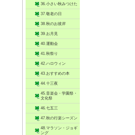
36.小さい秋みつけた
37.敬老の日
38.秋のお彼岸
39.お月見
40.運動会
41.秋祭り
42.ハロウィン
43.おすすめの本
44.十三夜
45.音楽会・学園祭・
文化祭
46.七五三
47.秋の行楽シーズン
48.マラソン・ジョギ
ング