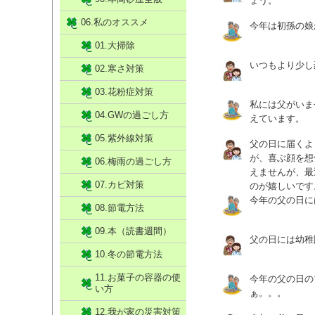
ょう。
06.私のオススメ
今年は初孫の娘
01.大掃除
いつもより少し
02.寒さ対策
03.花粉症対策
私には父がいま
04.GWの過ごし方
えています。
05.紫外線対策
父の日に届くよ
が、喜ぶ顔を想
06.梅雨の過ごし方
えませんが、最
07.カビ対策
のが嬉しいです
今年の父の日に
08.節電方法
09.本（読書週間）
父の日には幼稚
10.冬の節電方法
11.お菓子の容器の使
今年の父の日の
い方
ぁ。。。
12.我が家の災害対策