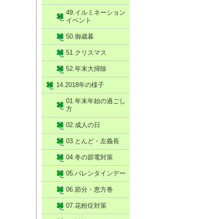
49.イルミネーション
イベント
50.御歳暮
51.クリスマス
52.年末大掃除
14.2018年の様子
01.年末年始の過ごし
方
02.成人の日
03.とんど・左義長
04.冬の節電対策
05.バレンタインデー
06.節分・恵方巻
07.花粉症対策