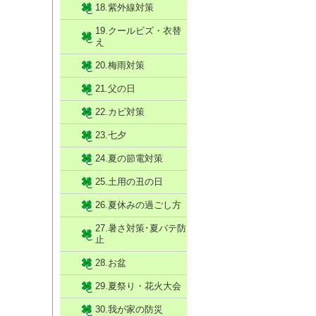
18.紫外線対策
19.クールビズ・衣替
え
20.梅雨対策
21.父の日
22.カビ対策
23.七夕
24.夏の節電対策
25.土用の丑の日
26.夏休みの過ごし方
27.暑さ対策･夏バテ防
止
28.お盆
29.夏祭り・花火大会
30.我が家の防災