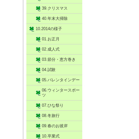
39.クリスマス
40.年末大掃除
10.2014の様子
01.お正月
02.成人式
03.節分・恵方巻き
04.試験
05.バレンタインデー
06.ウィンタースポー
ツ
07.ひな祭り
08.冬旅行
09.春のお彼岸
10.卒業式