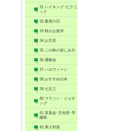
31.ハイキング･ピクニ
ック
32.敬老の日
33.秋のお彼岸
34.お月見
35.この秋の楽しみ方
36.運動会
37.ハロウィーン
38.おすすめの本
39.七五三
40.マラソン・ジョギ
ング
41.音楽会･文化祭･学
園祭
42.寒さ対策