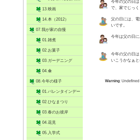
今年の父の日は
で、家でじっく
13.映画
父の日には、電
14.本（2012）
いです。
07.我が家の自慢
今年は父の日に
01.雑煮
02.お菓子
今年の父の日は
いこうかなぁと
03.ガーデニング
04.傘
08.今年の様子
Warning
: Undefined
01.バレンタインデー
02.ひなまつり
03.春のお彼岸
04.花見
05.入学式