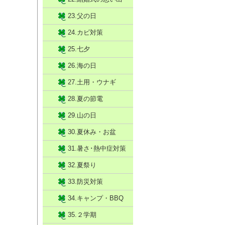
23.父の日
24.カビ対策
25.七夕
26.海の日
27.土用・ウナギ
28.夏の節電
29.山の日
30.夏休み・お盆
31.暑さ･熱中症対策
32.夏祭り
33.防災対策
34.キャンプ・BBQ
35.２学期