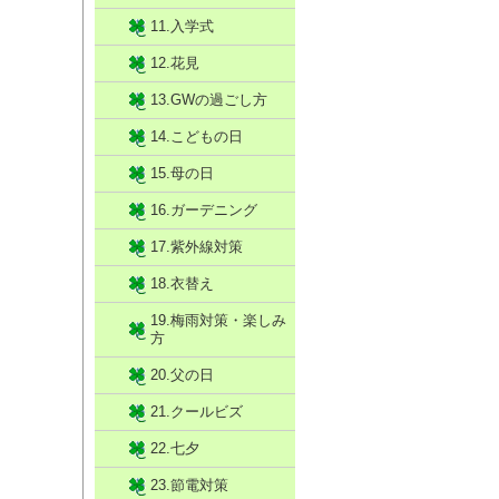
11.入学式
12.花見
13.GWの過ごし方
14.こどもの日
15.母の日
16.ガーデニング
17.紫外線対策
18.衣替え
19.梅雨対策・楽しみ
方
20.父の日
21.クールビズ
22.七夕
23.節電対策