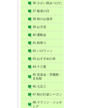
36.小さい秋みつけた
37.敬老の日
38.秋のお彼岸
39.お月見
40.運動会
41.秋祭り
42.ハロウィン
43.おすすめの本
44.十三夜
45.音楽会・学園祭・
文化祭
46.七五三
47.秋の行楽シーズン
48.マラソン・ジョギ
ング