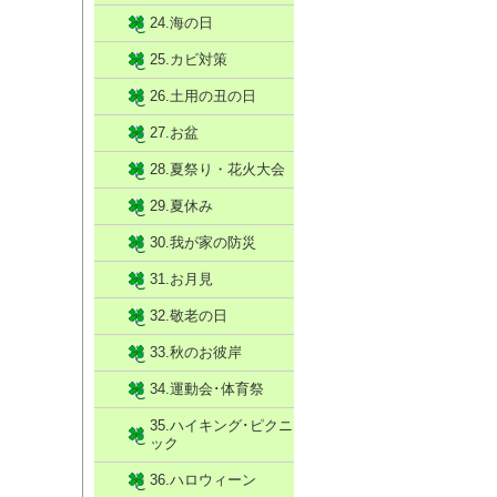
24.海の日
25.カビ対策
26.土用の丑の日
27.お盆
28.夏祭り・花火大会
29.夏休み
30.我が家の防災
31.お月見
32.敬老の日
33.秋のお彼岸
34.運動会･体育祭
35.ハイキング･ピクニ
ック
36.ハロウィーン