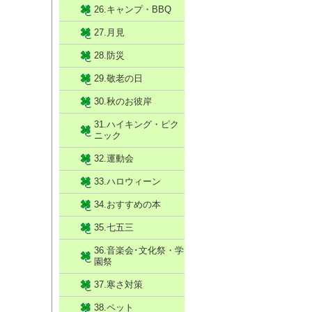
26.キャンプ・BBQ
27.月見
28.防災
29.敬老の日
30.秋のお彼岸
31.ハイキング・ピク
ニック
32.運動会
33.ハロウィーン
34.おすすめの本
35.七五三
36.音楽会･文化祭・学
園祭
37.寒さ対策
38.ペット