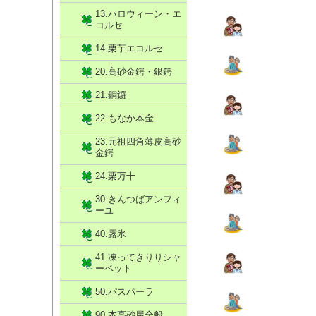
13.ハロウィーン・エ
コルセ
14.栗芋エコルセ
20.高砂金鍔・銀鍔
21.銅鑼
22.もなか本金
23.元祖四角薄皮高砂
金鍔
24.栗万十
30.きんつばアンフィ
ーユ
40.露氷
41.凍ってきりりシャ
ーベット
50.パスパーラ
90.本高砂屋全般