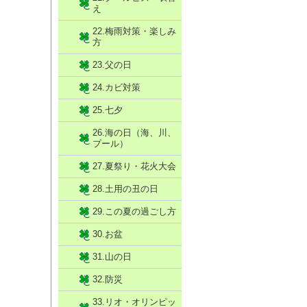
え
22.梅雨対策・楽しみ
方
23.父の日
24.カビ対策
25.七夕
26.海の日（海、川、
プール）
27.夏祭り・花火大会
28.土用の丑の日
29.この夏の過ごし方
30.お盆
31.山の日
32.防災
33.リオ・オリンピッ