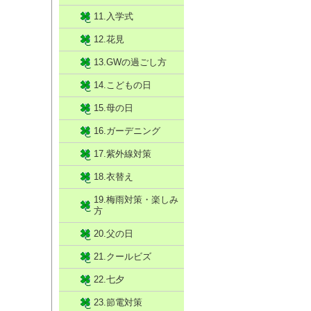
11.入学式
12.花見
13.GWの過ごし方
14.こどもの日
15.母の日
16.ガーデニング
17.紫外線対策
18.衣替え
19.梅雨対策・楽しみ
方
20.父の日
21.クールビズ
22.七夕
23.節電対策