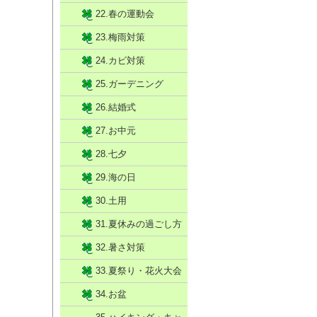
22.春の運動会
23.梅雨対策
24.カビ対策
25.ガーデニング
26.結婚式
27.お中元
28.七夕
29.海の日
30.土用
31.夏休みの過ごし方
32.暑さ対策
33.夏祭り・花火大会
34.お盆