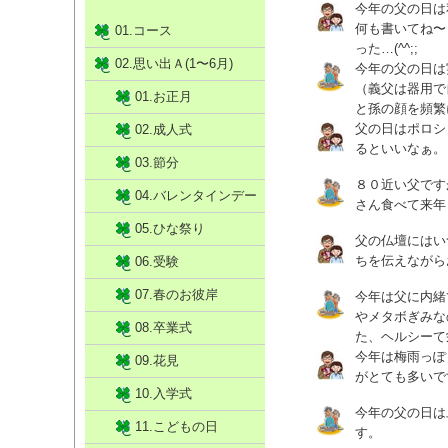
今年の父の日は
何も書いてね〜
01.コース
った…(^^;;
02.思い出Ａ(1〜6月)
今年の父の日は
（義父は器用で
01.お正月
と孫の顔を頻繁
父の日はポロシ
02.成人式
るといいなぁ。
03.節分
８０近い父です
04.バレンタインデー
さん食べて来年
05.ひな祭り
父の仏壇にはい
ちを伝えながら
06.受験
07.春のお彼岸
今年は父に内緒
やメタボぎみな
08.卒業式
た、ヘルシーて
今年は梅雨っぽ
09.花見
がとても多いです
10.入学式
今年の父の日は
11.こどもの日
す。