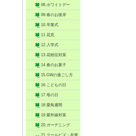
08.ホワイトデー
09.春のお彼岸
10.卒業式
11.花見
12.入学式
13.花粉症対策
14.春のお菓子
15.GWの過ごし方
16.こどもの日
17.母の日
18.愛鳥週間
19.紫外線対策
20.ガーデニング
21.クールビズ・衣替