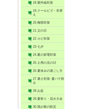
18.紫外線対策
19.クールビズ・衣替
え
20.梅雨対策
21.父の日
22.カビ対策
23.七夕
24.夏の節電対策
25.土用の丑の日
26.夏休みの過ごし方
27.暑さ対策･夏バテ防
止
28.お盆
29.夏祭り・花火大会
30.我が家の防災