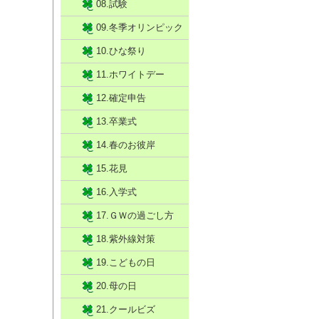
08.試験
09.冬季オリンピック
10.ひな祭り
11.ホワイトデー
12.確定申告
13.卒業式
14.春のお彼岸
15.花見
16.入学式
17.ＧＷの過ごし方
18.紫外線対策
19.こどもの日
20.母の日
21.クールビズ