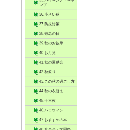
35.ハイキング・キャ
ンプ
36.小さい秋
37.防災対策
38.敬老の日
39.秋のお彼岸
40.お月見
41.秋の運動会
42.秋祭り
43.この秋の過ごし方
44.秋の衣替え
45.十三夜
46.ハロウィン
47.おすすめの本
48.音楽会・学園祭