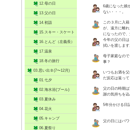
12.母の日
6歳になった娘
ない・・・。
13.父の日
この３月に入籍
14.初詣
が、遠方に離れ
15.スキー・スケート
になったので、
今年の父の日は
16.とんど（左義長）
拭いを渡します
17.温泉
母子家庭なので
18.冬の旅行
事？
03.思い出Ｂ(7〜12月)
いつもお酒を父
だ反応は返って
01.七夕
父の日の時期は
02.海水浴(プール)
謝の気持ちを込
03.夏休み
5年分かける日
04.花火
05.キャンプ
父の日にはパワ
06.夏祭り