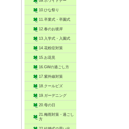
09.ホワイトデー
10.ひな祭り
11.卒業式・卒園式
12.春のお彼岸
13.入学式・入園式
14.花粉症対策
15.お花見
16.GWの過ごし方
17.紫外線対策
18.クールビズ
19.ガーデニング
20.母の日
21.梅雨対策・過ごし
方
22.結婚式の思い出