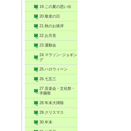
19.この夏の思い出
20.敬老の日
21.秋のお彼岸
22.お月見
23.運動会
24.マラソン･ジョギン
グ
25.ハロウィーン
26.七五三
27.音楽会・文化祭・
学園祭
28.年末大掃除
29.クリスマス
30.年末