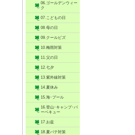
06.ゴールデンウィー
ク
07.こどもの日
08.母の日
09.クールビズ
10.梅雨対策
11.父の日
12.七夕
13.紫外線対策
14.夏休み
15.海･プール
16.登山･キャンプ･バ
ーベキュー
17.お盆
18.夏バテ対策