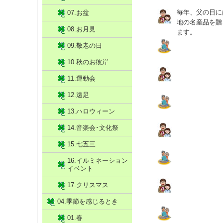
毎年、父の日に
07.お盆
地の名産品を贈
08.お月見
ます。
09.敬老の日
10.秋のお彼岸
11.運動会
12.遠足
13.ハロウィーン
14.音楽会･文化祭
15.七五三
16.イルミネーション
イベント
17.クリスマス
04.季節を感じるとき
01.春