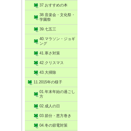
37.おすすめの本
38.音楽会・文化祭・
学園祭
39.七五三
40.マラソン・ジョギ
ング
41.寒さ対策
42.クリスマス
43.大掃除
11.2015年の様子
01.年末年始の過ごし
方
02.成人の日
03.節分・恵方巻き
04.冬の節電対策