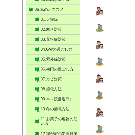
06.私のオススメ
01.大掃除
02.寒さ対策
03.花粉症対策
04.GWの過ごし方
05.紫外線対策
06.梅雨の過ごし方
07.カビ対策
08.節電方法
09.本（読書週間）
10.冬の節電方法
11.お菓子の容器の使
い方
12.我が家の災害対策