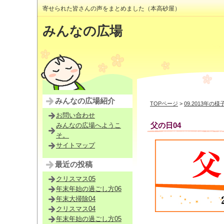
寄せられた皆さんの声をまとめました（本高砂屋）
みんなの広場
みんなの広場紹介
TOPページ
>
09.2013年の様
お問い合わせ
父の日04
みんなの広場へようこ
そ。
サイトマップ
最近の投稿
クリスマス05
年末年始の過ごし方06
年末大掃除04
クリスマス04
年末年始の過ごし方05