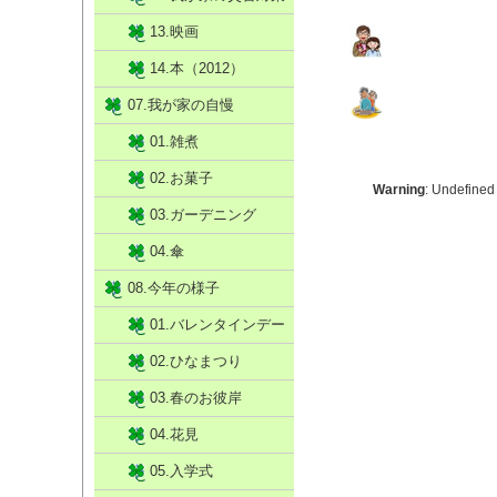
13.映画
14.本（2012）
07.我が家の自慢
01.雑煮
02.お菓子
Warning
: Undefined
03.ガーデニング
04.傘
08.今年の様子
01.バレンタインデー
02.ひなまつり
03.春のお彼岸
04.花見
05.入学式