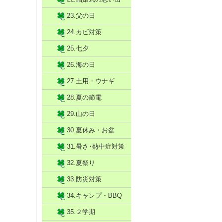
23.父の日
24.カビ対策
25.七夕
26.海の日
27.土用・ウナギ
28.夏の節電
29.山の日
30.夏休み・お盆
31.暑さ･熱中症対策
32.夏祭り
33.防災対策
34.キャンプ・BBQ
35.２学期