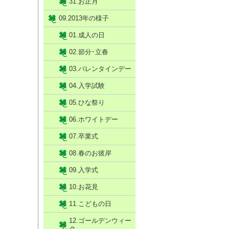
31.お正月
09.2013年の様子
01.成人の日
02.節分･立春
03.バレンタインデー
04.入学試験
05.ひな祭り
06.ホワイトデー
07.卒業式
08.春のお彼岸
09.入学式
10.お花見
11.こどもの日
12.ゴールデンウィー
ク