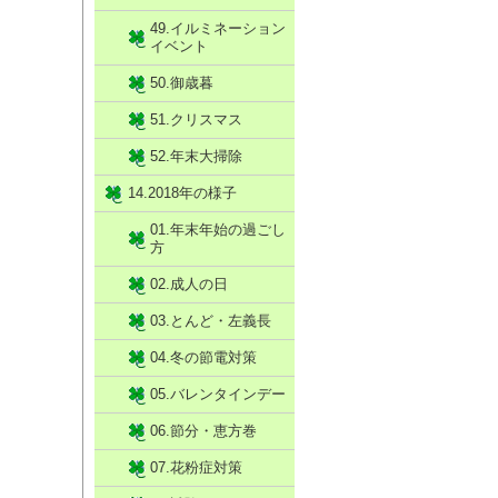
49.イルミネーション
イベント
50.御歳暮
51.クリスマス
52.年末大掃除
14.2018年の様子
01.年末年始の過ごし
方
02.成人の日
03.とんど・左義長
04.冬の節電対策
05.バレンタインデー
06.節分・恵方巻
07.花粉症対策