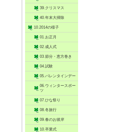
39.クリスマス
40.年末大掃除
10.2014の様子
01.お正月
02.成人式
03.節分・恵方巻き
04.試験
05.バレンタインデー
06.ウィンタースポー
ツ
07.ひな祭り
08.冬旅行
09.春のお彼岸
10.卒業式