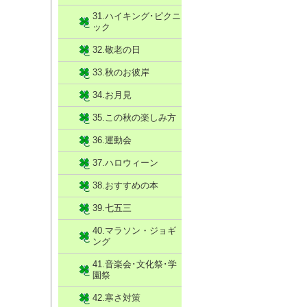
31.ハイキング･ピクニ
ック
32.敬老の日
33.秋のお彼岸
34.お月見
35.この秋の楽しみ方
36.運動会
37.ハロウィーン
38.おすすめの本
39.七五三
40.マラソン・ジョギ
ング
41.音楽会･文化祭･学
園祭
42.寒さ対策