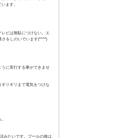
ています。
テレビは無駄につけない。エ
をしのいでいます(*^^*)
ように実行する事ができませ
方ギリギリまで電気をつけな
。
る。
て涼みたいです。プールの後は