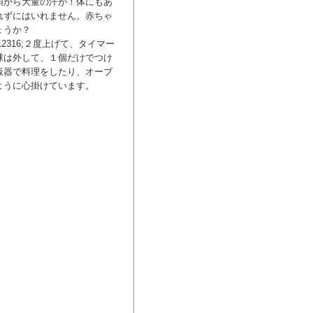
頭から大量の汗が！体にもあ
れずにはいれません。赤ちゃ
ょうか？
316;２度上げて、タイマー
球は外して、１個だけでつけ
飯器で料理をしたり、オーブ
ように心掛けています。