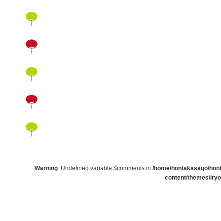
Warning
: Undefined variable $comments in
/home/hontakasago/honta
content/themes/iry