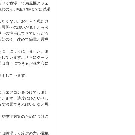
るべく我慢して扇風機とジェ
気代の安い朝の7時までに洗濯
ったくない。おそらく私だけ
＝震災への想いが低下とも考
災への準備はできているだろ
状態の今、改めて節電と震災
をつけにようにしました。ま
をしています。さらにクーラ
間は自宅にできるだ泳内容に
利用しています。
つもエアコンをつけてしまい
ています。適度にひんやりし
って節電できればいいなと思
、熱中症対策のためにつけざ
。
ては除湿より冷房の方が電気