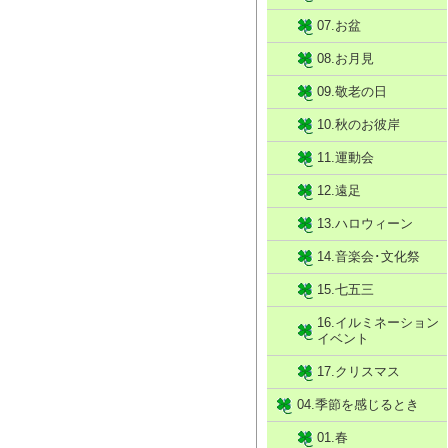
07.お盆
08.お月見
09.敬老の日
10.秋のお彼岸
11.運動会
12.遠足
13.ハロウィーン
14.音楽会･文化祭
15.七五三
16.イルミネーション
イベント
17.クリスマス
04.季節を感じるとき
01.春