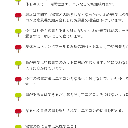
体も冷えて、1時間位はエアコンなしでも頑張れます。
最近は世間でも節電と大騒ぎしなくなったが、わが家では今
コンと扇風機の組み合わせにお風呂の湯温は下げています。
今年は社会も節電とあまり騒がないが、わが家では緑のカー
置せずに、網戸にして寝ています。
夏休みはベランダプール＆近所の施設へお出かけで冷房費を浮
我が家では待機電力のカットに努めております。特に使わな
ように心がけています。
今年の節電対策はエアコンをなるべく付けないで、かりゆし
す！！
風がある日はできるだけ窓を開けてエアコンをつけないよう
なるべく自然の風を取り入れて、エアコンの使用を控える。
節電の為に日中は氷枕でエコ！