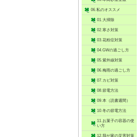
06.私のオススメ
01.大掃除
02.寒さ対策
03.花粉症対策
04.GWの過ごし方
05.紫外線対策
06.梅雨の過ごし方
07.カビ対策
08.節電方法
09.本（読書週間）
10.冬の節電方法
11.お菓子の容器の使
い方
12.我が家の災害対策