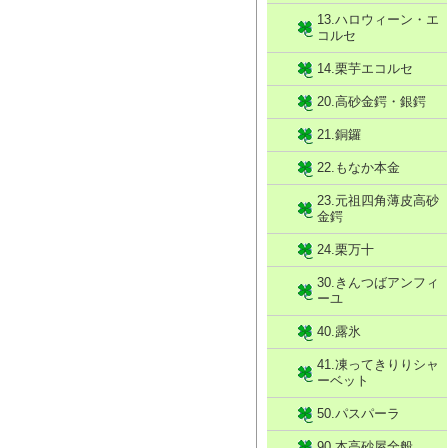
13.ハロウィーン・エ
コルセ
14.栗芋エコルセ
20.高砂金鍔・銀鍔
21.銅鑼
22.もなか本金
23.元祖四角薄皮高砂
金鍔
24.栗万十
30.きんつばアンフィ
ーユ
40.露氷
41.凍ってきりりシャ
ーベット
50.パスパーラ
90.本高砂屋全般