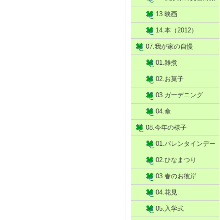
13.映画
14.本（2012）
07.我が家の自慢
01.雑煮
02.お菓子
03.ガーデニング
04.傘
08.今年の様子
01.バレンタインデー
02.ひなまつり
03.春のお彼岸
04.花見
05.入学式