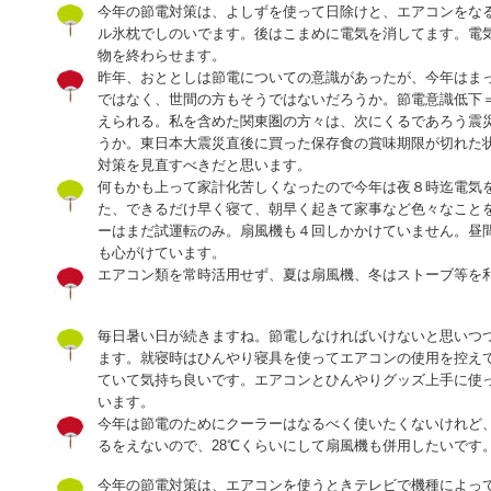
今年の節電対策は、よしずを使って日除けと、エアコンをな
ル氷枕でしのいでます。後はこまめに電気を消してます。電
物を終わらせます。
昨年、おととしは節電についての意識があったが、今年はま
ではなく、世間の方もそうではないだろうか。節電意識低下
えられる。私を含めた関東圏の方々は、次にくるであろう震
うか。東日本大震災直後に買った保存食の賞味期限が切れた
対策を見直すべきだと思います。
何もかも上って家計化苦しくなったので今年は夜８時迄電気
た、できるだけ早く寝て、朝早く起きて家事など色々なこと
ーはまだ試運転のみ。扇風機も４回しかかけていません。昼
も心がけています。
エアコン類を常時活用せず、夏は扇風機、冬はストーブ等を
毎日暑い日が続きますね。節電しなければいけないと思いつ
ます。就寝時はひんやり寝具を使ってエアコンの使用を控え
ていて気持ち良いです。エアコンとひんやりグッズ上手に使
います。
今年は節電のためにクーラーはなるべく使いたくないけれど
るをえないので、28℃くらいにして扇風機も併用したいです
今年の節電対策は、エアコンを使うときテレビで機種によっ