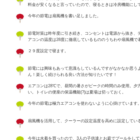
料金が安くなると言っていたので、寝るときは冷房機能にし
今年の節電は扇風機を書い足しました。
節電対策は昨年度に引き続き、コンセントは電源から抜き、
アコンの温度は28度に徹底しているもののうちわや扇風機で暑さ
２９度設定で寝ます。
節電には興味もあって意識もしているんですがなかなか思う
ん！楽しく続けられる良い方法が知りたいです！
エアコンは28℃で、昼間の暑さがピークの時間のみ使用。夕
い。トイレの便座の保温機能(?)は夏場は切っておく。
今年の節電は極力エアコンを使わないように心掛けています
扇風機を活用して、クーラーの設定温度を高めに設定してい
今年は水着を買ったので、3人の子供達とお庭でプールをし