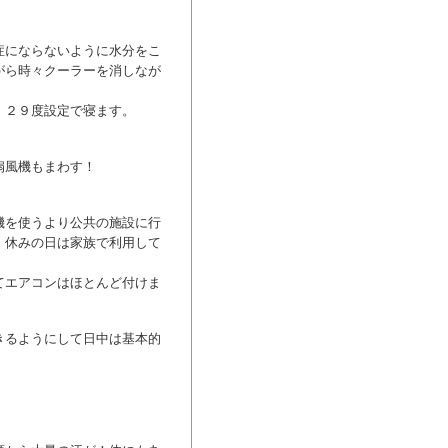
症にならないように水分をこ
がら時々クーラーを消しなが
。２９度設定で寝ます。
扇風機もまわす！
機を使うより公共の施設に行
。休みの日は家族で利用して
てエアコンはほとんど付けま
きるようにして日中は基本的