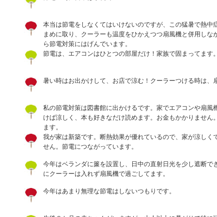
本当は節電をしなくてはいけないのですが、この猛暑で熱中
まめに取り、クーラーも温度をひかえつつ扇風機と併用しな
ら節電対策にはげんでいます。
節電は、エアコンはひとつの部屋だけ！家族で固まってます
暑い時はお出かけして、お店で涼む！クーラーつける時は、
私の節電対策は図書館に出かけるです。家でエアコンや扇風
けば涼しく、本も好きなだけ読めます。お金もかかりません
ます。
我が家は新築です。断熱効果が優れているので、家が涼しく
せん。節電につながっています。
今年はベランダに簾を設置し、日中の直射日光を少し遮断で
にクーラーは入れず扇風機で過ごしてます。
今年はあまり無理な節電はしないつもりです。