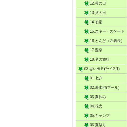
12.母の日
13.父の日
14.初詣
15.スキー・スケート
16.とんど（左義長）
17.温泉
18.冬の旅行
03.思い出Ｂ(7〜12月)
01.七夕
02.海水浴(プール)
03.夏休み
04.花火
05.キャンプ
06.夏祭り