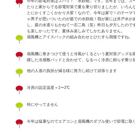
今年の節電対策はズバリ！「水鉄砲」です。去年までは、ス
たりと家からでる節電対策で夏を乗り切りましたが、いろん
とにかくすごくかかり大変！なので、今年は家で！のテーマ
ゃ男子が思いついたのが庭での水鉄砲！我が家には井戸水が
し、庭の水遣りもかねて一石二鳥（笑）昨日も夕方したので
も楽しかったです。夏休み楽しみでしかたありません。
扇風機とアイスパックの組み合わせとひたすら我慢ですね。
扇風機に巻きつけて使うと冷風がくるという夏対策グッズを
躍した冷感敷パッドと合わせて、なるべく冷房に頼らず乗り
他の人達の負担が減る様に努力し続けて頑張ります
冷房の設定温度＋1〜2℃
特にやってません
今年は猛暑なのでエアコンと扇風機のダブル使いで節電に取