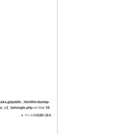
ka.jp/public_html/hiroba/wp-
ou_c2_tw/single.php
on line
34