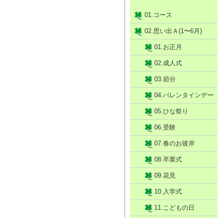
01.コース
02.思い出Ａ(1〜6月)
01.お正月
02.成人式
03.節分
04.バレンタインデー
05.ひな祭り
06.受験
07.春のお彼岸
08.卒業式
09.花見
10.入学式
11.こどもの日