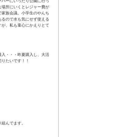
ーパーにいったり公園に行っ
な場所にいくとレジャー費が
で家族会議。小学生のやんち
あるので水も気にせず使える
すが、私も童心にかえりとて
購入・・・昨夏購入し、大活
切りたいです！！
り組んでます。