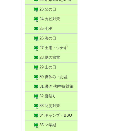
23.父の日
24.カビ対策
25.七夕
26.海の日
27.土用・ウナギ
28.夏の節電
29.山の日
30.夏休み・お盆
31.暑さ･熱中症対策
32.夏祭り
33.防災対策
34.キャンプ・BBQ
35.２学期