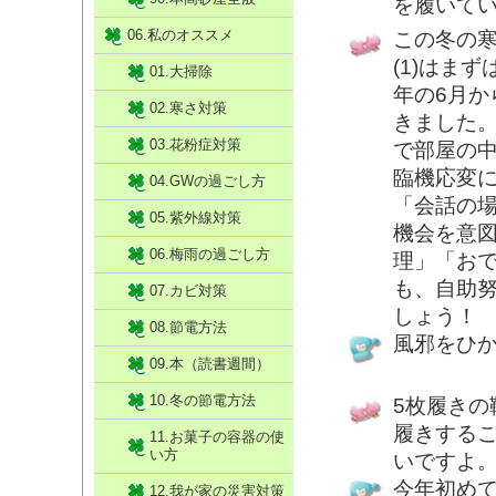
を履いて
06.私のオススメ
この冬の
(1)はま
01.大掃除
年の6月か
02.寒さ対策
きました。
03.花粉症対策
で部屋の
臨機応変に
04.GWの過ごし方
「会話の
05.紫外線対策
機会を意
06.梅雨の過ごし方
理」「お
も、自助
07.カビ対策
しょう！
08.節電方法
風邪をひ
09.本（読書週間）
10.冬の節電方法
5枚履き
履きする
11.お菓子の容器の使
い方
いですよ
今年初め
12.我が家の災害対策