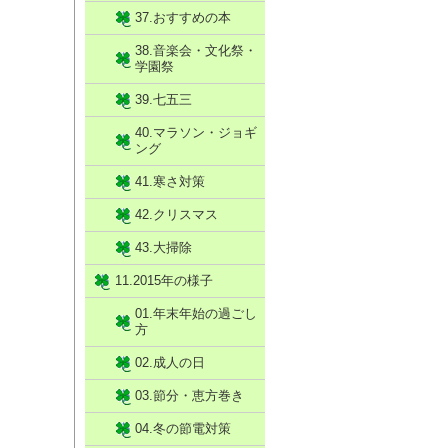
37.おすすめの本
38.音楽会・文化祭・
学園祭
39.七五三
40.マラソン・ジョギ
ング
41.寒さ対策
42.クリスマス
43.大掃除
11.2015年の様子
01.年末年始の過ごし
方
02.成人の日
03.節分・恵方巻き
04.冬の節電対策