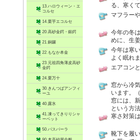
る、寒く
13.ハロウィーン・エ
コルセ
マフラー
14.栗芋エコルセ
今年の冬
20.高砂金鍔・銀鍔
めに、生
21.銅鑼
今年は寒
22.もなか本金
よく眠れ
23.元祖四角薄皮高砂
エアコン
金鍔
24.栗万十
窓から冷
30.きんつばアンフィ
います。
ーユ
窓には、
40.露氷
という方
41.凍ってきりりシャ
寒さ対策は
ーベット
50.パスパーラ
靴下を履
90.本高砂屋全般