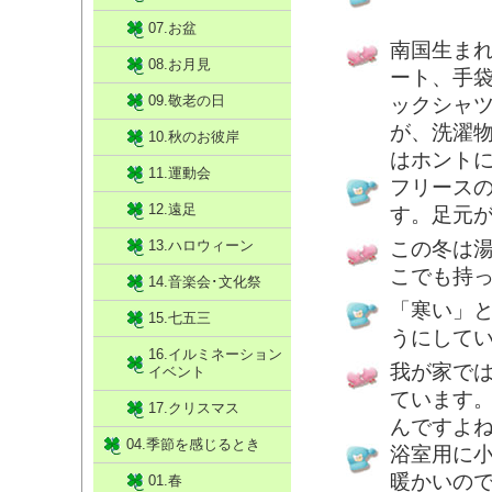
07.お盆
南国生ま
08.お月見
ート、手
09.敬老の日
ックシャ
が、洗濯
10.秋のお彼岸
はホント
11.運動会
フリース
12.遠足
す。足元
13.ハロウィーン
この冬は
こでも持
14.音楽会･文化祭
「寒い」
15.七五三
うにして
16.イルミネーション
我が家で
イベント
ています
17.クリスマス
んですよ
04.季節を感じるとき
浴室用に
暖かいの
01.春