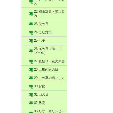
え
22.梅雨対策・楽しみ
方
23.父の日
24.カビ対策
25.七夕
26.海の日（海、川、
プール）
27.夏祭り・花火大会
28.土用の丑の日
29.この夏の過ごし方
30.お盆
31.山の日
32.防災
33.リオ・オリンピッ