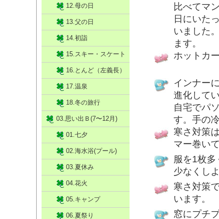
比べてマ
12.母の日
日にいた
13.父の日
いました
14.初詣
ます。
15.スキー・スケート
ホットカ
16.とんど（左義長）
インナー
17.温泉
進化して
18.冬の旅行
自宅でパ
す。手の
03.思い出Ｂ(7〜12月)
寒さ対策
01.七夕
マー巻い
02.海水浴(プール)
服を1枚
03.夏休み
少なくし
04.花火
寒さ対策
います。
05.キャンプ
窓にプチ
06.夏祭り