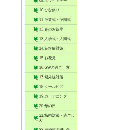
09.ホワイトデー
10.ひな祭り
11.卒業式・卒園式
12.春のお彼岸
13.入学式・入園式
14.花粉症対策
15.お花見
16.GWの過ごし方
17.紫外線対策
18.クールビズ
19.ガーデニング
20.母の日
21.梅雨対策・過ごし
方
22.結婚式の思い出