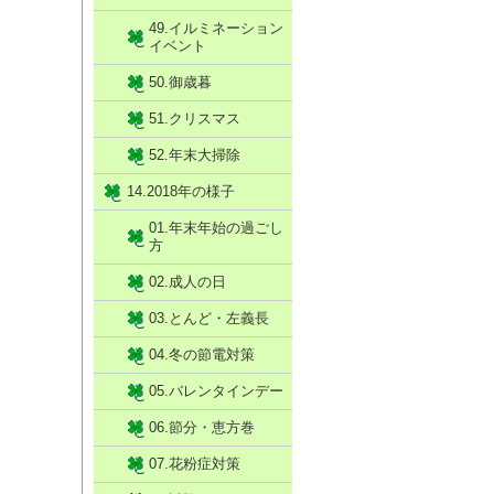
49.イルミネーション
イベント
50.御歳暮
51.クリスマス
52.年末大掃除
14.2018年の様子
01.年末年始の過ごし
方
02.成人の日
03.とんど・左義長
04.冬の節電対策
05.バレンタインデー
06.節分・恵方巻
07.花粉症対策