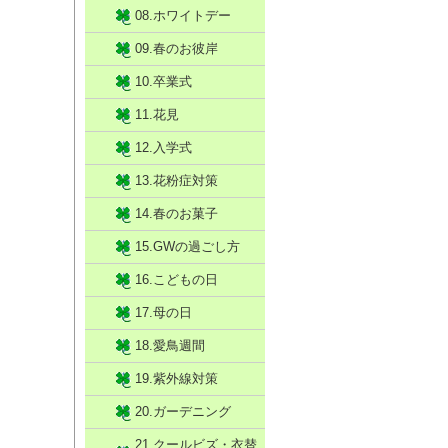
08.ホワイトデー
09.春のお彼岸
10.卒業式
11.花見
12.入学式
13.花粉症対策
14.春のお菓子
15.GWの過ごし方
16.こどもの日
17.母の日
18.愛鳥週間
19.紫外線対策
20.ガーデニング
21.クールビズ・衣替