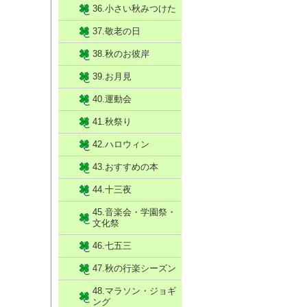
36.小さい秋みつけた
37.敬老の日
38.秋のお彼岸
39.お月見
40.運動会
41.秋祭り
42.ハロウィン
43.おすすめの本
44.十三夜
45.音楽会・学園祭・
文化祭
46.七五三
47.秋の行楽シーズン
48.マラソン・ジョギ
ング