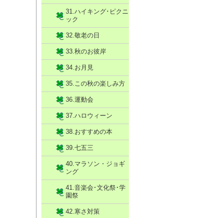
31.ハイキング･ピクニ
ック
32.敬老の日
33.秋のお彼岸
34.お月見
35.この秋の楽しみ方
36.運動会
37.ハロウィーン
38.おすすめの本
39.七五三
40.マラソン・ジョギ
ング
41.音楽会･文化祭･学
園祭
42.寒さ対策