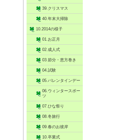
39.クリスマス
40.年末大掃除
10.2014の様子
01.お正月
02.成人式
03.節分・恵方巻き
04.試験
05.バレンタインデー
06.ウィンタースポー
ツ
07.ひな祭り
08.冬旅行
09.春のお彼岸
10.卒業式