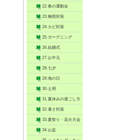
22.春の運動会
23.梅雨対策
24.カビ対策
25.ガーデニング
26.結婚式
27.お中元
28.七夕
29.海の日
30.土用
31.夏休みの過ごし方
32.暑さ対策
33.夏祭り・花火大会
34.お盆