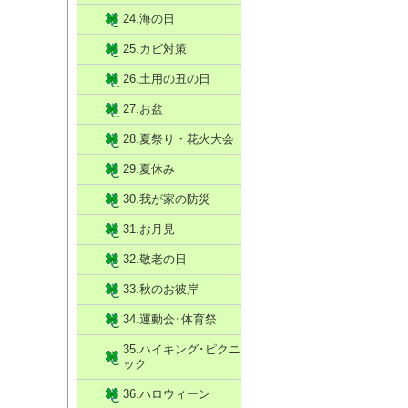
24.海の日
25.カビ対策
26.土用の丑の日
27.お盆
28.夏祭り・花火大会
29.夏休み
30.我が家の防災
31.お月見
32.敬老の日
33.秋のお彼岸
34.運動会･体育祭
35.ハイキング･ピクニ
ック
36.ハロウィーン