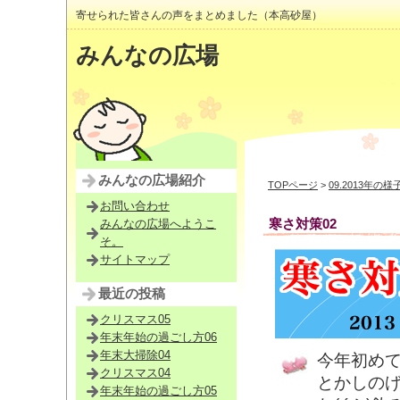
寄せられた皆さんの声をまとめました（本高砂屋）
みんなの広場
みんなの広場紹介
TOPページ
>
09.2013年の様
お問い合わせ
寒さ対策02
みんなの広場へようこ
そ。
サイトマップ
最近の投稿
クリスマス05
年末年始の過ごし方06
年末大掃除04
今年初め
クリスマス04
とかしの
年末年始の過ごし方05