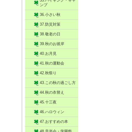
35.ハイキング・キャ
ンプ
36.小さい秋
37.防災対策
38.敬老の日
39.秋のお彼岸
40.お月見
41.秋の運動会
42.秋祭り
43.この秋の過ごし方
44.秋の衣替え
45.十三夜
46.ハロウィン
47.おすすめの本
48.音楽会・学園祭