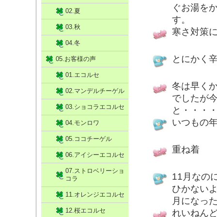
ぐお湯を
02.夏
す。
03.秋
寒さ対策
04.冬
とにかく
05.お客様の声
01.エコルセ
冬は早く
02.マンデルチーゲル
でしたが
03.ショコラエコルセ
と・・・
いつもの
04.モンロワ
05.ココチーゲル
重ね着
06.アイシーエコルセ
07.ストロベリーショ
11月なの
コラ
ひかないよ
11.オレンジエコルセ
月になっ
12.桜エコルセ
れいねん