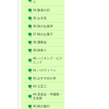
ク
34.敬老の日
35.お月見
36.秋のお彼岸
37.秋のお菓子
38.運動会
39.秋祭り
40.ハイキング・ピク
ニック
41.ハロウィーン
42.おすすめの本
43.七五三
44.音楽会・学園祭・
文化祭
45.秋の旅行