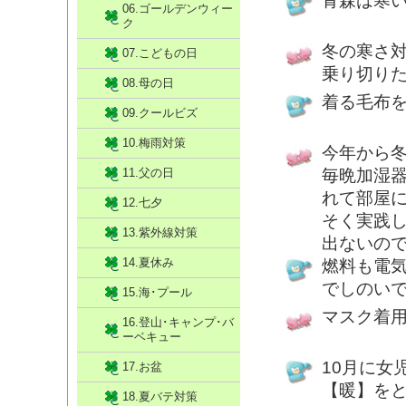
青森は寒
06.ゴールデンウィー
ク
冬の寒さ
07.こどもの日
乗り切り
08.母の日
着る毛布
09.クールビズ
10.梅雨対策
今年から
11.父の日
毎晩加湿
れて部屋
12.七夕
そく実践
13.紫外線対策
出ないの
14.夏休み
燃料も電
でしのい
15.海･プール
マスク着
16.登山･キャンプ･バ
ーベキュー
10月に女
17.お盆
【暖】を
18.夏バテ対策