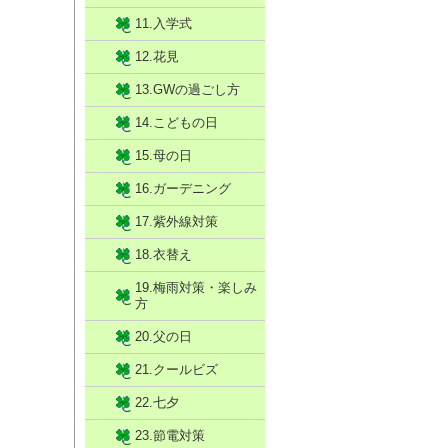
11.入学式
12.花見
13.GWの過ごし方
14.こどもの日
15.母の日
16.ガーデニング
17.紫外線対策
18.衣替え
19.梅雨対策・楽しみ
方
20.父の日
21.クールビズ
22.七夕
23.節電対策