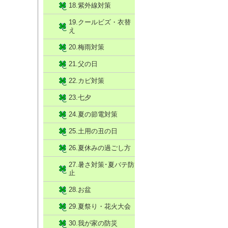
18.紫外線対策
19.クールビズ・衣替
え
20.梅雨対策
21.父の日
22.カビ対策
23.七夕
24.夏の節電対策
25.土用の丑の日
26.夏休みの過ごし方
27.暑さ対策･夏バテ防
止
28.お盆
29.夏祭り・花火大会
30.我が家の防災