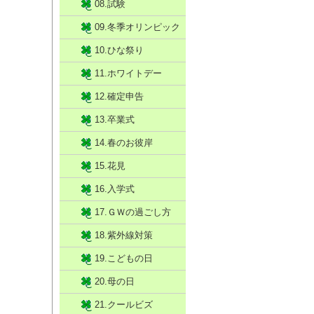
08.試験
09.冬季オリンピック
10.ひな祭り
11.ホワイトデー
12.確定申告
13.卒業式
14.春のお彼岸
15.花見
16.入学式
17.ＧＷの過ごし方
18.紫外線対策
19.こどもの日
20.母の日
21.クールビズ