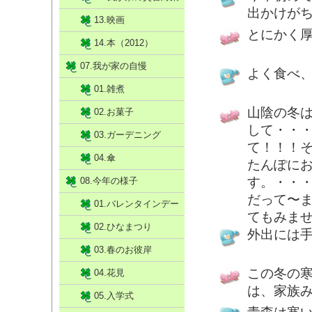
出かけが
13.映画
とにかく
14.本（2012）
07.我が家の自慢
よく食べ
01.雑煮
山陰の冬
02.お菓子
して・・
03.ガーデニング
て！！！
04.傘
たんぽに
す。・・
08.今年の様子
だって〜
01.バレンタインデー
てもみま
02.ひなまつり
外出には
03.春のお彼岸
この冬の
04.花見
は、家族
05.入学式