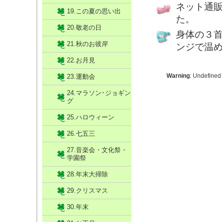
ネット通
19.この夏の思い出
た。
20.敬老の日
身体の３
21.秋のお彼岸
ンジで温
22.お月見
Warning
: Undefined
23.運動会
24.マラソン･ジョギン
グ
25.ハロウィーン
26.七五三
27.音楽会・文化祭・
学園祭
28.年末大掃除
29.クリスマス
30.年末