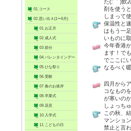
た(;´｀
剤を使う
01.コース
しまって使
02.思い出Ａ(1〜6月)
保温性と
01.お正月
はもう一
いものに
02.成人式
今年香港
03.節分
ます！で
04.バレンタインデー
でここに
なるべく
05.ひな祭り
06.受験
四月から
07.春のお彼岸
コなもの
08.卒業式
が寒いの
しょっち
09.花見
この秋、
10.入学式
マンショ
11.こどもの日
禁止と言