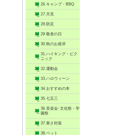
26.キャンプ・BBQ
27.月見
28.防災
29.敬老の日
30.秋のお彼岸
31.ハイキング・ピク
ニック
32.運動会
33.ハロウィーン
34.おすすめの本
35.七五三
36.音楽会･文化祭・学
園祭
37.寒さ対策
38.ペット