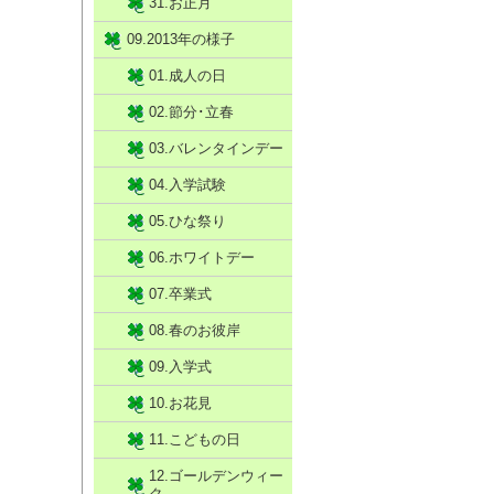
31.お正月
09.2013年の様子
01.成人の日
02.節分･立春
03.バレンタインデー
04.入学試験
05.ひな祭り
06.ホワイトデー
07.卒業式
08.春のお彼岸
09.入学式
10.お花見
11.こどもの日
12.ゴールデンウィー
ク