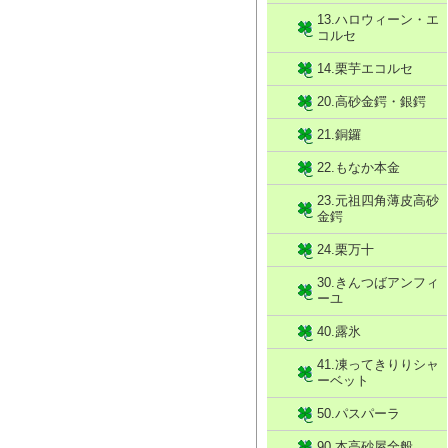
13.ハロウィーン・エ
コルセ
14.栗芋エコルセ
20.高砂金鍔・銀鍔
21.銅鑼
22.もなか本金
23.元祖四角薄皮高砂
金鍔
24.栗万十
30.きんつばアンフィ
ーユ
40.露氷
41.凍ってきりりシャ
ーベット
50.パスパーラ
90.本高砂屋全般