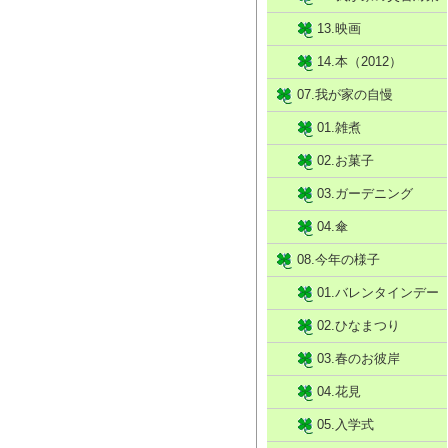
13.映画
14.本（2012）
07.我が家の自慢
01.雑煮
02.お菓子
03.ガーデニング
04.傘
08.今年の様子
01.バレンタインデー
02.ひなまつり
03.春のお彼岸
04.花見
05.入学式