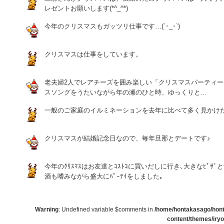
レゼントお願いします(*^_^*)
今年のクリスマスもガッツリ仕事です…(´･_･`)
クリスマスは仕事をしています。
老夫婦2人でレアチーズを囲み楽しい「クリスマスパーティ
スソングをうたいながら年の瀬のひと時、ゆっくりと…
一般のご家庭のイルミネーションを去年に比べて多く見かけ
クリスマスが結婚記念日なので、毎年旦那とデートです♪
今年のｸﾘｽﾏｽはお友達とｺｽﾄｺに買いだしに行き､大きなﾋﾟｻﾞとﾁｷ
酒も嗜みながら盛大にﾊﾟｰﾃｲをしました｡
Warning
: Undefined variable $comments in
/home/hontakasago/honta
content/themes/iry