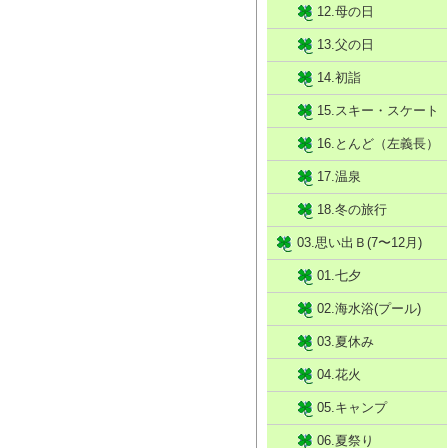
12.母の日
13.父の日
14.初詣
15.スキー・スケート
16.とんど（左義長）
17.温泉
18.冬の旅行
03.思い出Ｂ(7〜12月)
01.七夕
02.海水浴(プール)
03.夏休み
04.花火
05.キャンプ
06.夏祭り