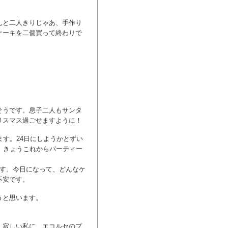
んと二人きりじゃあ、手作り
ケーキを二個買って終わりで
そうです。息子二人もサンタ
クリスマス過ごせますように！
ます。24日にしようかとずい
。きょうこれからパーティー
です。今日になって、どんなケ
不安です。
うと思います。
。寂しい私に、エコルセのプ