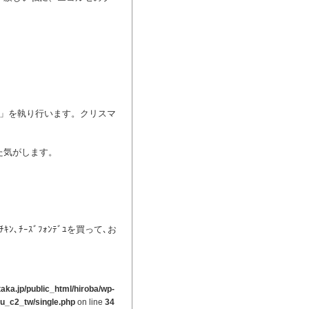
ー」を執り行います。クリスマ
た気がします。
ﾝ､ﾁｰｽﾞﾌｫﾝﾃﾞﾕを買って､お
ka.jp/public_html/hiroba/wp-
ou_c2_tw/single.php
on line
34