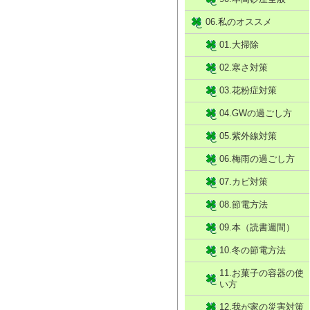
06.私のオススメ
01.大掃除
02.寒さ対策
03.花粉症対策
04.GWの過ごし方
05.紫外線対策
06.梅雨の過ごし方
07.カビ対策
08.節電方法
09.本（読書週間）
10.冬の節電方法
11.お菓子の容器の使
い方
12.我が家の災害対策