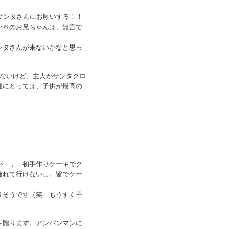
、サンタさんにお願いする！！
小６のお兄ちゃんは、無言で
ンタさんが来ないかなと思っ
らないけど、主人がサンタクロ
達にとっては、子供が最高の
が，，，初手作りケーキでク
連れて行けないし。皆でケー
りそうです（笑 もうすぐ子
を贈ります。アンパンマンに