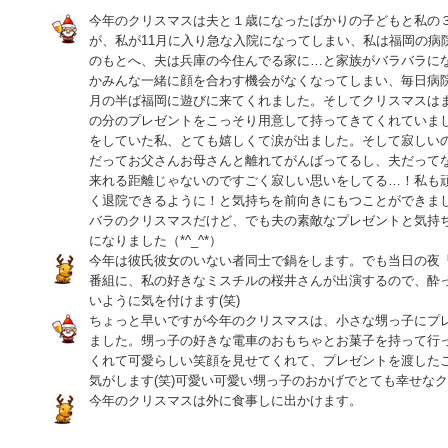
今年のクリスマスは夫と１歳になったばかりの子どもと私の
が、私が11月に入り急な入院になってしまい、私は福岡の病
のもとへ、夫は兵庫の今住んでる家に…と家族がバラバラに
かみんな一緒に顔を合わす機会がなくなってしまい、毎日病
月の半ば福岡に遊びに来てくれました。そしてクリスマスは
の分のプレゼントをこっそり用意して持ってきてくれていま
をしていた私、とても嬉しくて涙が出ました。そして寂しい
だってお父さんお母さんと離れてがんばってるし、夫だって
来れる距離じゃないのですごく寂しい思いをしてる…！私も
く退院できるように！と気持ちを前向きにもつことができま
バラのクリスマスだけど、でも夫の素敵なプレゼントと気持
になりました（*^_^*）
今年は彼氏彼女のいない者同士で鍋をします。でも当日の夜
番組に、私の好きなミスチルの桜井さんが出演するので、酔
いように気を付けます(笑)
ちょっと早いですが今年のクリスマスは、小さな甥っ子にプ
ました。甥っ子の好きな電車のおもちゃとお菓子を持って行
くれて可愛らしい笑顔を見せてくれて、プレゼントを渡した
気がします(笑)可愛い可愛い甥っ子のおかげでとても幸せな
今年のクリスマスは外に食事しに出かけます。