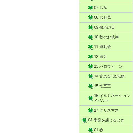
07.お盆
08.お月見
09.敬老の日
10.秋のお彼岸
11.運動会
12.遠足
13.ハロウィーン
14.音楽会･文化祭
15.七五三
16.イルミネーション
イベント
17.クリスマス
04.季節を感じるとき
01.春