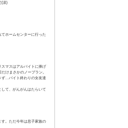
(涙)
れてホームセンターに行った
。
リスマスはアルバイトに捧げ
日だけまさかのノープラン。
きず…バイト終わりの女友達
として、がんがんはたらいて
ます。ただ今年は息子家族の