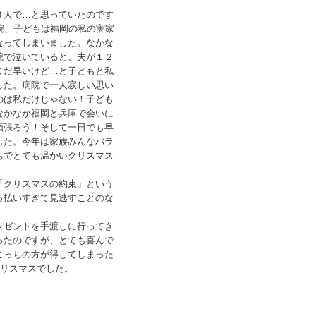
３人で…と思っていたのです
院、子どもは福岡の私の実家
なってしまいました。なかな
院で泣いていると、夫が１２
まだ早いけど…と子どもと私
した。病院で一人寂しい思い
のは私だけじゃない！子ども
なかなか福岡と兵庫で会いに
頑張ろう！そして一日でも早
した。今年は家族みんなバラ
ちでとても温かいクリスマス
「クリスマスの約束」という
っ払いすぎて見逃すことのな
レゼントを手渡しに行ってき
ったのですが、とても喜んで
こっちの方が得してしまった
クリスマスでした。