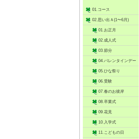
01.コース
02.思い出Ａ(1〜6月)
01.お正月
02.成人式
03.節分
04.バレンタインデー
05.ひな祭り
06.受験
07.春のお彼岸
08.卒業式
09.花見
10.入学式
11.こどもの日