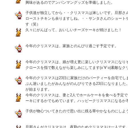
興味があるのでアンパンマングッズを準備しました。
子供達が独立してから・・クリスマスは淋しいです。旦那さ
ローストチキンも余りますしね。・・サンタさんのショート
す（笑）
久々にがんばって、おいしいチーズケーキが焼けました！
今年のクリスマスは、家族とのんびり過ごす予定です。
今年のクリスマスは、娘が増え更に楽しいクリスマスになり
クロースを指で数えながら楽しみにしてます(о´∀`о)素敵な
今年のクリスマスは23日に家族だけのパーティーを自宅でし
ぶん迷いましたがみんながのんびりできる23日になりました
が始まります。
今年のクリスマスは、妻と2人でホールケーキを食べる予定
ーキにするかでもめています。ハッピークリスマスになるか
子供が物心ついてきたので思い出に残る華やかなものにしよ
旦那さんがクリスマスは、夜勤のためクリスマスは一人です