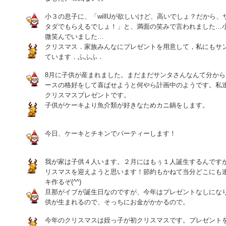
小３の息子に、「willUが欲しいけど、高いでしょ？だから
タダでもらえるでしょ！」と、満面の笑みで言われました…
微笑んでいました…
クリスマス．家族みんなにプレゼントを用意して，私にもサ
ています．ふふふ．
8月に子供が産まれました。まだまだサンタさんなんて分か
ースの格好をして喜ばせようと何やら計画中のようです。私
クリスマスプレゼントです。
子供がケーキより魚介類が好きなためカニ鍋をします。
今日、ケーキとチキンでパーティーします！
我が家は子供４人います。２月にはもぅ１人誕生するんです
リスマスを迎えようと思います！節約もかねて当分どこにも
キ作るぞ(^^)
旦那がイブが誕生日なのですが、今年はプレゼントなしにな
供が生まれるので、そっちにお金がかかるので。
今年のクリスマスは姪っ子が初クリスマスです。プレゼント