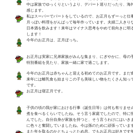
中は家族でゆっくりというより、デパート巡りだったり、海
感じます。
私はスーパーでパートをしているので、お正月もずーっと仕
月っぽい料理をがんばって毎年作っています。夫婦二人きり
日本酒を飲みます！来年はマイナス思考をやめて前向きに明
します！
今年のお正月は、正月ぼっち。
お正月は実家に兄弟家族がみんな集まり、にぎやかに、母の
特別番組を見たり、家族一緒に家で過ごします。
今年のお正月は赤ちゃんと迎える初めてのお正月です。まだ
来年には離乳食も始まりこの子も美味しい物をたくさん知っ
です。
お正月は寝正月です。
子供の頃の我が家における行事（誕生日等）は何も有りませ
煮を食べるくらいでしたね。そう言う家庭でしたので、特に
んでした。自分自身が家族を持つと、そう言うわけにはいき
に色々と奮闘していましたね。今は孫のために頑張っていま
また年を取るのかとちょっとため息、でもお正月は好きです