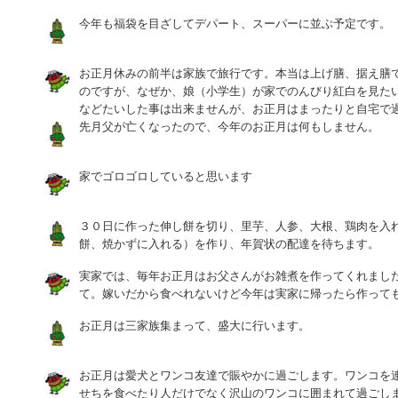
今年も福袋を目ざしてデパート、スーパーに並ぶ予定です。
お正月休みの前半は家族で旅行です。本当は上げ膳、据え膳
のですが、なぜか、娘（小学生）が家でのんびり紅白を見た
などたいした事は出来ませんが、お正月はまったりと自宅で
先月父が亡くなったので、今年のお正月は何もしません。
家でゴロゴロしていると思います
３０日に作った伸し餅を切り、里芋、人参、大根、鶏肉を入
餅、焼かずに入れる）を作り、年賀状の配達を待ちます。
実家では、毎年お正月はお父さんがお雑煮を作ってくれまし
て。嫁いだから食べれないけど今年は実家に帰ったら作って
お正月は三家族集まって、盛大に行います。
お正月は愛犬とワンコ友達で賑やかに過ごします。ワンコを
せちを食べたり人だけでなく沢山のワンコに囲まれて過ごし