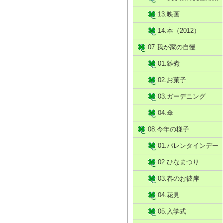
13.映画
14.本（2012）
07.我が家の自慢
01.雑煮
02.お菓子
03.ガーデニング
04.傘
08.今年の様子
01.バレンタインデー
02.ひなまつり
03.春のお彼岸
04.花見
05.入学式