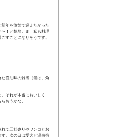
で新年を旅館で迎えたかった
い〜！と懇願。ま、私も料理
過ごすことになりそうです。
れた醤油味の雑煮（餅は、角
た。それが本当においしく
もらおうかな。
連れて三社参りやワンコとお
ます。次の日は愛犬と温泉宿