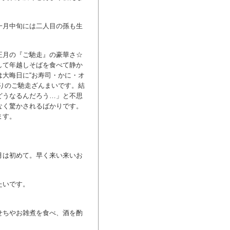
一月中旬には二人目の孫も生
正月の『ご馳走』の豪華さ☆
して年越しそばを食べて静か
大晦日に“お寿司・かに・オ
りのご馳走ざんまいです。結
どうなるんだろう…」と不思
なく驚かされるばかりです。
ます。
月は初めて。早く来い来いお
たいです。
せちやお雑煮を食べ、酒を酌