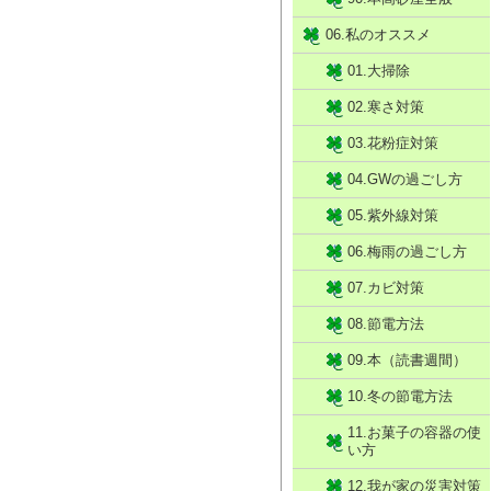
06.私のオススメ
01.大掃除
02.寒さ対策
03.花粉症対策
04.GWの過ごし方
05.紫外線対策
06.梅雨の過ごし方
07.カビ対策
08.節電方法
09.本（読書週間）
10.冬の節電方法
11.お菓子の容器の使
い方
12.我が家の災害対策