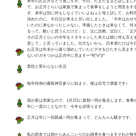
来年のお正月をどう過ごすか、今日、たまたま父と話しまし
で、お正月ぐらいは家族で集まって食事をしようと用意をす
ず、来年は別に何もしなくていいよねぇと母と話して、お料
決めたのに、今日父が来ると言い出しました。「今年はおせ
いたのに来なかったじゃない。準備したときは来なくて、何
るって。酷いと思うんだけど」と、父に説教。父曰く、「正
その正月ぐらいの今年をドタキャンした本人は娘に何も言え
意して」と言っていました。仕方ないから、日本酒だけは今
お正月は年末から撮り溜めしていたビデオをひたすら見ます！(
ないのガキつかは正月中に見ますー*¥(^o^)/*
普段と変わらない生活
毎年恒例の霧島神宮参りに始まり、後は自宅で酒宴です♪
我が家は実家なので、1月2日に親類一同が集合します。食事
年に一度のことなので、今年も頑張ります。
正月は年に一回親戚一同が集まって、どんちゃん騒ぎです。
私の田舎では朝からあんこいりのお雑煮を食べますそれが毎