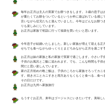
毎年お正月は主人の実家でお餅つきをします。３歳の息子は
が重たくてお餅をついているというか杵に遊ばれている感じ
言いながら従兄たちと遊んでいました。今年はどんなお餅つ
りも楽しみにしています。
お正月は家族で初詣に行って福袋を買いたいと思います。
今年息子が結婚いたしました。新しい家族が増えて迎える正
せちでも食べながらゆっくりとまどろみながら正月を過ごす
お正月は妹の家族と私の家族で実家で過ごします。小さい子
子供のお風呂とご飯に追われます。でも、こんな時間も子供
間だと思い楽しんでいます。
家の正月初めの晩ご飯は、子供のころから家族そろってカニ
す。焼きガニとカニすきと両方ありもくもくと食べる…食べ
その日だけです。
お正月は九州へ家族旅行
もうすぐお正月。来年はゴージャスにいきたいです。美味し