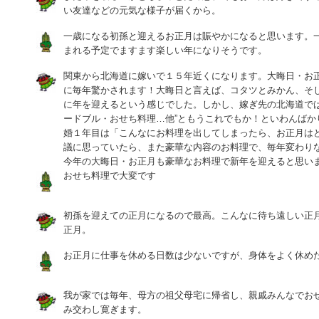
い友達などの元気な様子が届くから。
一歳になる初孫と迎えるお正月は賑やかになると思います。
まれる予定でますます楽しい年になりそうです。
関東から北海道に嫁いで１５年近くになります。大晦日・お
に毎年驚かされます！大晦日と言えば、コタツとみかん、そ
に年を迎えるという感じでした。しかし、嫁ぎ先の北海道では
ードブル・おせち料理…他”ともうこれでもか！といわんばか
婚１年目は「こんなにお料理を出してしまったら、お正月は
議に思っていたら、また豪華な内容のお料理で、毎年変わり
今年の大晦日・お正月も豪華なお料理で新年を迎えると思い
おせち料理で大変です
初孫を迎えての正月になるので最高。こんなに待ち遠しい正
正月。
お正月に仕事を休める日数は少ないですが、身体をよく休め
我が家では毎年、母方の祖父母宅に帰省し、親戚みんなでお
み交わし寛ぎます。