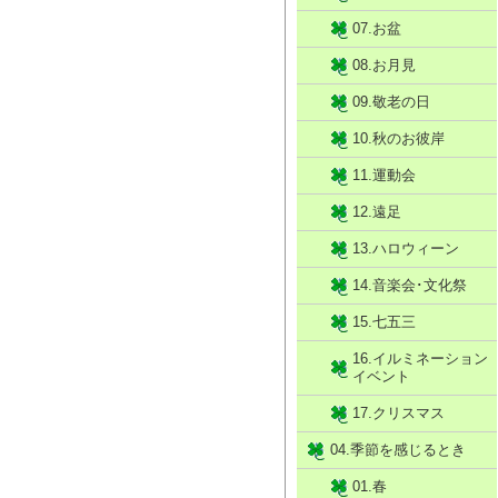
07.お盆
08.お月見
09.敬老の日
10.秋のお彼岸
11.運動会
12.遠足
13.ハロウィーン
14.音楽会･文化祭
15.七五三
16.イルミネーション
イベント
17.クリスマス
04.季節を感じるとき
01.春