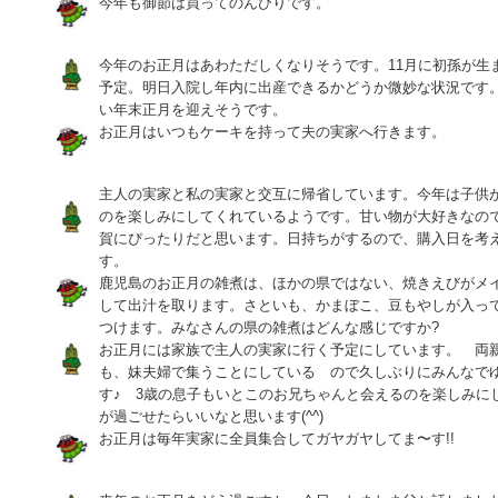
今年も御節は買ってのんびりです。
今年のお正月はあわただしくなりそうです。11月に初孫が生
予定。明日入院し年内に出産できるかどうか微妙な状況です
い年末正月を迎えそうです。
お正月はいつもケーキを持って夫の実家へ行きます。
主人の実家と私の実家と交互に帰省しています。今年は子供
のを楽しみにしてくれているようです。甘い物が大好きなの
賀にぴったりだと思います。日持ちがするので、購入日を考
す。
鹿児島のお正月の雑煮は、ほかの県ではない、焼きえびがメ
して出汁を取ります。さといも、かまぼこ、豆もやしが入っ
つけます。みなさんの県の雑煮はどんな感じですか?
お正月には家族で主人の実家に行く予定にしています。 両
も、妹夫婦で集うことにしている ので久しぶりにみんなで
す♪ 3歳の息子もいとこのお兄ちゃんと会えるのを楽しみに
が過ごせたらいいなと思います(^^)
お正月は毎年実家に全員集合してガヤガヤしてま〜す!!