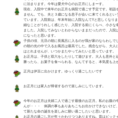
に泊まります。今年は愛犬中心のお正月にしまーす。
現在、入院中で来年のお正月も病院で過ごす予定です。初詣
ません。でも、夫と３歳になる息子が会いに来てくれるとい
ています。入院前は、年末年始に入院なんて!!と悲しくなり
細なことがうれしく感じたり、入院する前にくらべ、小さな
ました。入院してみないとわからないままだったので、入院
になったと思います。
子供の頃、元旦の朝に長風呂に入るのが我が家のならわしで
の朝の光の中で入るお風呂は最高でした。残念ながら、大人
はとれませんが、いつかまたやってみたいと思っています。
お正月は、子供と双六をしたりして遊びます。大人も意外と
勝ったら、お菓子を食べられる、なんてすると、本気度も上
正月は伊豆に出かけます。ゆっくり過ごしたいです
お正月には家人が帰省するので楽しみにしています。
今年のお正月は夫婦二人で過ごす最後のお正月。私のお腹の
んが・・・ 体調の事もありあちこちお出かけできないけど
て新たな命の誕生を楽しみに願い過ごしたいと思います。
お正月の過ごし方が年々かわりつつありますね。昔はビック