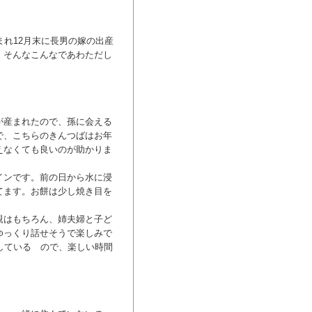
まれ12月末に長男の嫁の出産
。そんなこんなであわただし
が産まれたので、孫に会える
で、こちらのきんつばはお年
えなくても良いのが助かりま
インです。前の日から水に浸
てます。お餅は少し焼き目を
親はもちろん、姉夫婦と子ど
ゆっくり話せそうで楽しみで
している ので、楽しい時間