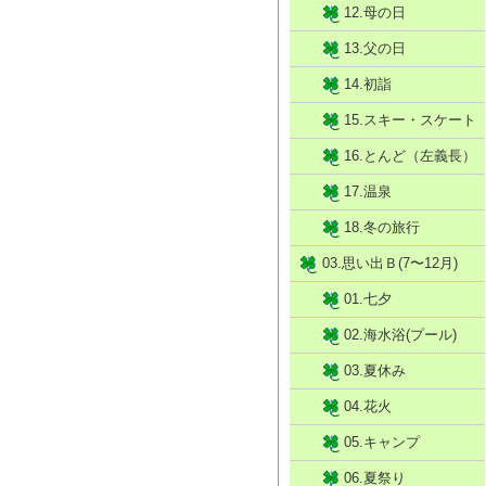
12.母の日
13.父の日
14.初詣
15.スキー・スケート
16.とんど（左義長）
17.温泉
18.冬の旅行
03.思い出Ｂ(7〜12月)
01.七夕
02.海水浴(プール)
03.夏休み
04.花火
05.キャンプ
06.夏祭り