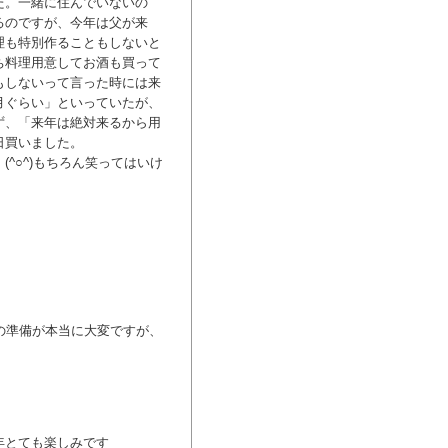
た。一緒に住んでいないの
るのですが、今年は父が来
理も特別作ることもしないと
ち料理用意してお酒も買って
もしないって言った時には来
月ぐらい」といっていたが、
ず、「来年は絶対来るから用
日買いました。
^○^)もちろん笑ってはいけ
の準備が本当に大変ですが、
年とても楽しみです