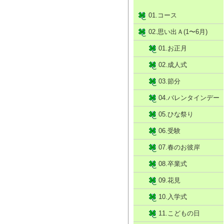
01.コース
02.思い出Ａ(1〜6月)
01.お正月
02.成人式
03.節分
04.バレンタインデー
05.ひな祭り
06.受験
07.春のお彼岸
08.卒業式
09.花見
10.入学式
11.こどもの日