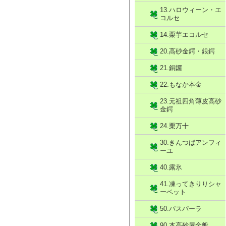
13.ハロウィーン・エ
コルセ
14.栗芋エコルセ
20.高砂金鍔・銀鍔
21.銅鑼
22.もなか本金
23.元祖四角薄皮高砂
金鍔
24.栗万十
30.きんつばアンフィ
ーユ
40.露氷
41.凍ってきりりシャ
ーベット
50.パスパーラ
90.本高砂屋全般