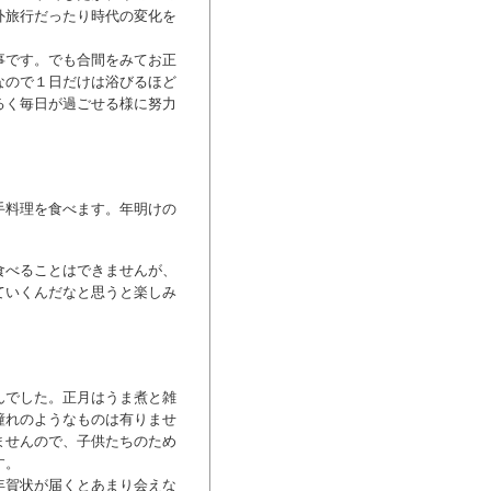
外旅行だったり時代の変化を
事です。でも合間をみてお正
なので１日だけは浴びるほど
るく毎日が過ごせる様に努力
手料理を食べます。年明けの
食べることはできませんが、
ていくんだなと思うと楽しみ
んでした。正月はうま煮と雑
憧れのようなものは有りませ
ませんので、子供たちのため
す。
年賀状が届くとあまり会えな