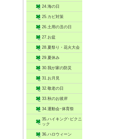
24.海の日
25.カビ対策
26.土用の丑の日
27.お盆
28.夏祭り・花火大会
29.夏休み
30.我が家の防災
31.お月見
32.敬老の日
33.秋のお彼岸
34.運動会･体育祭
35.ハイキング･ピクニ
ック
36.ハロウィーン