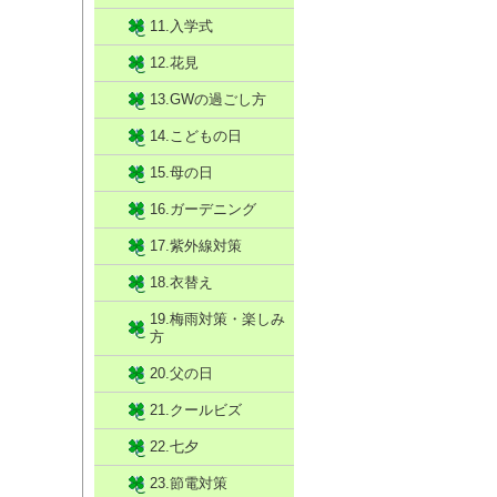
11.入学式
12.花見
13.GWの過ごし方
14.こどもの日
15.母の日
16.ガーデニング
17.紫外線対策
18.衣替え
19.梅雨対策・楽しみ
方
20.父の日
21.クールビズ
22.七夕
23.節電対策