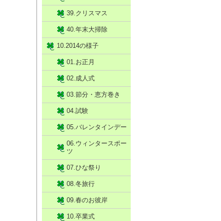
39.クリスマス
40.年末大掃除
10.2014の様子
01.お正月
02.成人式
03.節分・恵方巻き
04.試験
05.バレンタインデー
06.ウィンタースポー
ツ
07.ひな祭り
08.冬旅行
09.春のお彼岸
10.卒業式