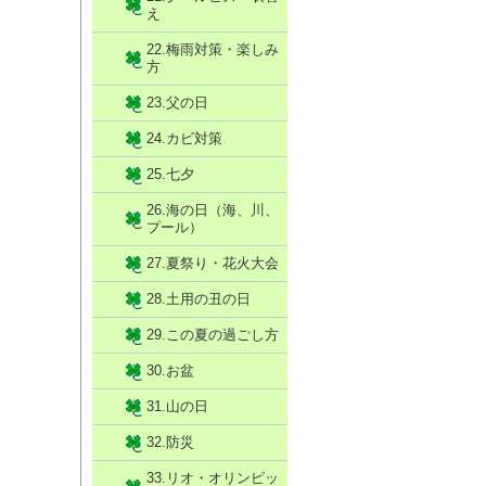
え
22.梅雨対策・楽しみ
方
23.父の日
24.カビ対策
25.七夕
26.海の日（海、川、
プール）
27.夏祭り・花火大会
28.土用の丑の日
29.この夏の過ごし方
30.お盆
31.山の日
32.防災
33.リオ・オリンピッ