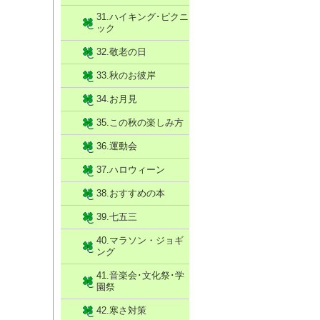
31.ハイキング･ピクニ
ック
32.敬老の日
33.秋のお彼岸
34.お月見
35.この秋の楽しみ方
36.運動会
37.ハロウィーン
38.おすすめの本
39.七五三
40.マラソン・ジョギ
ング
41.音楽会･文化祭･学
園祭
42.寒さ対策