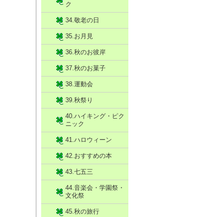
ク
34.敬老の日
35.お月見
36.秋のお彼岸
37.秋のお菓子
38.運動会
39.秋祭り
40.ハイキング・ピク
ニック
41.ハロウィーン
42.おすすめの本
43.七五三
44.音楽会・学園祭・
文化祭
45.秋の旅行