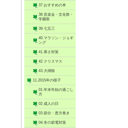
37.おすすめの本
38.音楽会・文化祭・
学園祭
39.七五三
40.マラソン・ジョギ
ング
41.寒さ対策
42.クリスマス
43.大掃除
11.2015年の様子
01.年末年始の過ごし
方
02.成人の日
03.節分・恵方巻き
04.冬の節電対策