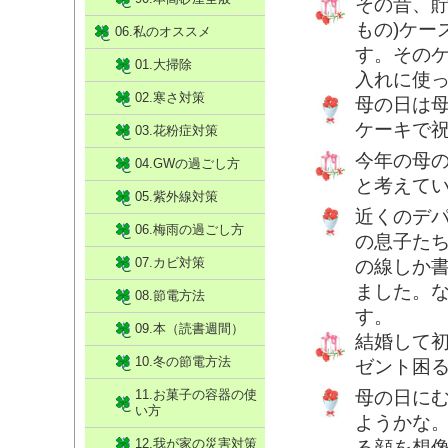
その昔、貯
もの)ケー
06.私のオススメ
す。その
01.大掃除
入れに使
02.寒さ対策
母の日は
ケーキで
03.花粉症対策
今年の母
04.GWの過ごし方
と考えて
05.紫外線対策
近くのデ
06.梅雨の過ごし方
の息子た
07.カビ対策
の線しか
ました。
08.節電方法
す。
09.本（読書週間）
結婚して
10.冬の節電方法
ゼント困る
11.お菓子の容器の使
母の日に
い方
ようかな
12.我が家の災害対策
る顔を想