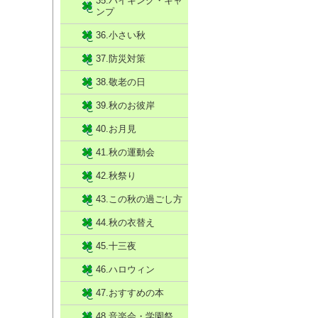
35.ハイキング・キャ
ンプ
36.小さい秋
37.防災対策
38.敬老の日
39.秋のお彼岸
40.お月見
41.秋の運動会
42.秋祭り
43.この秋の過ごし方
44.秋の衣替え
45.十三夜
46.ハロウィン
47.おすすめの本
48.音楽会・学園祭