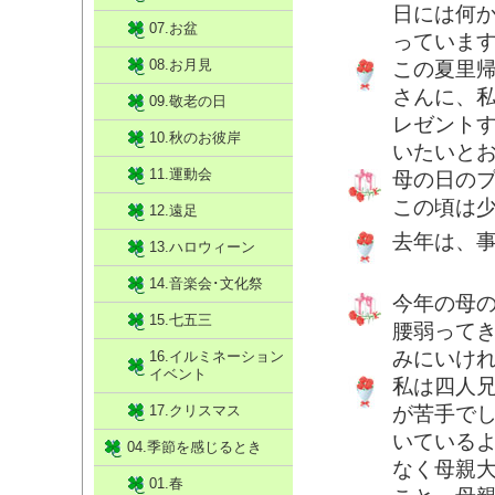
日には何
07.お盆
っていま
08.お月見
この夏里
さんに、
09.敬老の日
レゼントす
10.秋のお彼岸
いたいとおっ
11.運動会
母の日の
この頃は
12.遠足
去年は、
13.ハロウィーン
14.音楽会･文化祭
今年の母
15.七五三
腰弱って
みにいけ
16.イルミネーション
イベント
私は四人
17.クリスマス
が苦手で
いている
04.季節を感じるとき
なく母親
01.春