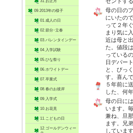
ゼントす
31.お正月
母の日の
09.2013年の様子
にいたの
01.成人の日
って２年
02.節分･立春
まり気に
近は母と
03.バレンタインデー
た。値段
04.入学試験
っている
05.ひな祭り
日デパー
と、びっ
06.ホワイトデー
す。喜ん
07.卒業式
５年前に
08.春のお彼岸
した、何
09.入学式
母の日に
います。
10.お花見
兼ね、旦
11.こどもの日
ます。兄
12.ゴールデンウィー
していま
ク