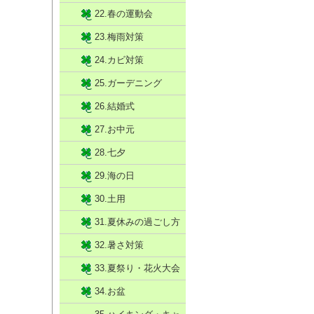
22.春の運動会
23.梅雨対策
24.カビ対策
25.ガーデニング
26.結婚式
27.お中元
28.七夕
29.海の日
30.土用
31.夏休みの過ごし方
32.暑さ対策
33.夏祭り・花火大会
34.お盆