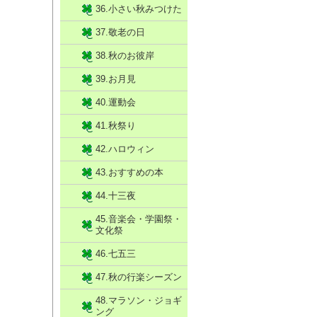
36.小さい秋みつけた
37.敬老の日
38.秋のお彼岸
39.お月見
40.運動会
41.秋祭り
42.ハロウィン
43.おすすめの本
44.十三夜
45.音楽会・学園祭・
文化祭
46.七五三
47.秋の行楽シーズン
48.マラソン・ジョギ
ング