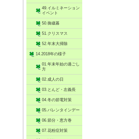
49.イルミネーション
イベント
50.御歳暮
51.クリスマス
52.年末大掃除
14.2018年の様子
01.年末年始の過ごし
方
02.成人の日
03.とんど・左義長
04.冬の節電対策
05.バレンタインデー
06.節分・恵方巻
07.花粉症対策