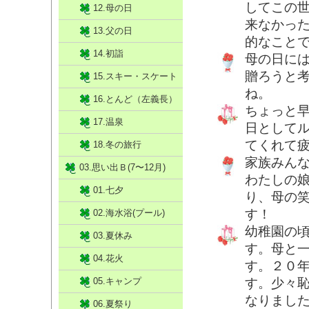
してこの
12.母の日
来なかっ
13.父の日
的なこと
14.初詣
母の日に
贈ろうと
15.スキー・スケート
ね。
16.とんど（左義長）
ちょっと
17.温泉
日として
てくれて
18.冬の旅行
家族みん
03.思い出Ｂ(7〜12月)
わたしの
01.七夕
り、母の
す！
02.海水浴(プール)
幼稚園の
03.夏休み
す。母と
04.花火
す。２０
05.キャンプ
す。少々
なりまし
06.夏祭り