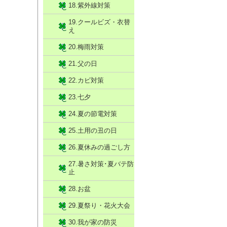
18.紫外線対策
19.クールビズ・衣替
え
20.梅雨対策
21.父の日
22.カビ対策
23.七夕
24.夏の節電対策
25.土用の丑の日
26.夏休みの過ごし方
27.暑さ対策･夏バテ防
止
28.お盆
29.夏祭り・花火大会
30.我が家の防災