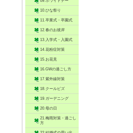
09.ホワイトデー
10.ひな祭り
11.卒業式・卒園式
12.春のお彼岸
13.入学式・入園式
14.花粉症対策
15.お花見
16.GWの過ごし方
17.紫外線対策
18.クールビズ
19.ガーデニング
20.母の日
21.梅雨対策・過ごし
方
22.結婚式の思い出