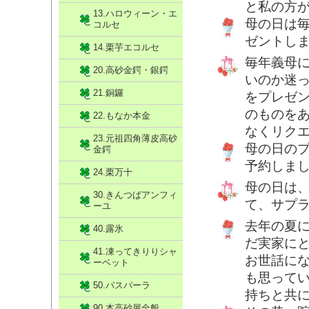
と私の方が
13.ハロウィーン・エ
母の日は
コルセ
ゼントし
14.栗芋エコルセ
毎年義母
20.高砂金鍔・銀鍔
いのか迷
21.銅鑼
をプレゼ
のものを
22.もなか本金
なくリク
23.元祖四角薄皮高砂
母の日の
金鍔
予約しま
24.栗万十
母の日は
30.きんつばアンフィ
て、サプ
ーユ
去年の夏
40.露氷
だ実家に
41.凍ってきりりシャ
お世話に
ーベット
も思って
50.パスパーラ
持ちと共
90.本高砂屋全般