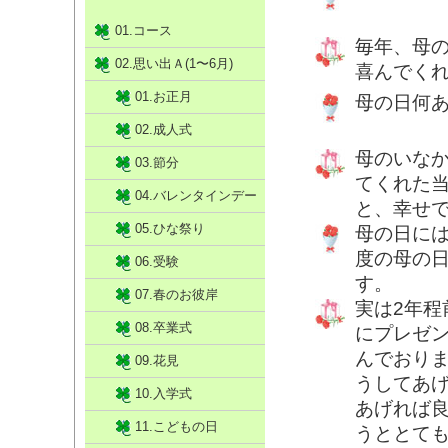
01.コース
毎年、母
02.思い出Ａ(1〜6月)
喜んでく
01.お正月
母の日何
02.成人式
母のいな
03.節分
てくれた
04.バレンタインデー
と、幸せ
05.ひな祭り
母の日に
度の母の
06.受験
す。
07.春のお彼岸
実は2年
08.卒業式
にプレゼ
んでおり
09.花見
うしてあ
10.入学式
あげれば
11.こどもの日
うととて