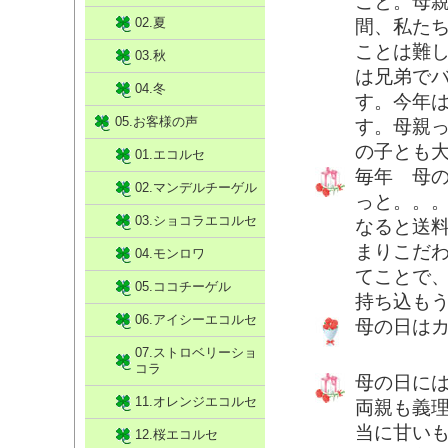
こと。母
02.夏
間、私た
ことは難
03.秋
は兄弟で
04.冬
す。今年
05.お客様の声
す。母親
の子とも
01.エコルセ
毎年 母
02.マンデルチーゲル
っと。。
03.ショコラエコルセ
なると送
まりこだ
04.モンロワ
てことで
05.ココチーゲル
持ち込も
06.アイシーエコルセ
母の日は
07.ストロベリーショ
コラ
母の日に
11.オレンジエコルセ
両親も義
当に甘い
12.桜エコルセ