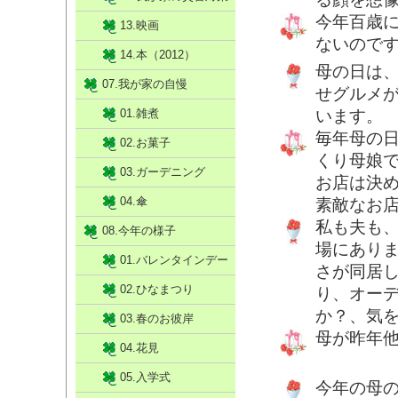
今年百歳
13.映画
ないので
14.本（2012）
母の日は
07.我が家の自慢
せグルメ
01.雑煮
います。
毎年母の
02.お菓子
くり母娘
03.ガーデニング
お店は決
04.傘
素敵なお店
私も夫も
08.今年の様子
場にあり
01.バレンタインデー
さが同居
02.ひなまつり
り、オー
か？、気
03.春のお彼岸
母が昨年
04.花見
05.入学式
今年の母