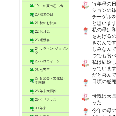
毎年母の
19.この夏の思い出
ションの
20.敬老の日
チーゲル
と思いま
21.秋のお彼岸
私の母は
22.お月見
をあげる
23.運動会
きなんで
しみなん
24.マラソン･ジョギン
グ
つでも食
25.ハロウィーン
私は結婚
っていま
26.七五三
だと喜ん
27.音楽会・文化祭・
日頃の感
学園祭
28.年末大掃除
母親は天
29.クリスマス
った
30.年末
今年の母