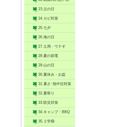
23.父の日
24.カビ対策
25.七夕
26.海の日
27.土用・ウナギ
28.夏の節電
29.山の日
30.夏休み・お盆
31.暑さ･熱中症対策
32.夏祭り
33.防災対策
34.キャンプ・BBQ
35.２学期