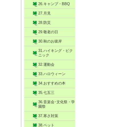
26.キャンプ・BBQ
27.月見
28.防災
29.敬老の日
30.秋のお彼岸
31.ハイキング・ピク
ニック
32.運動会
33.ハロウィーン
34.おすすめの本
35.七五三
36.音楽会･文化祭・学
園祭
37.寒さ対策
38.ペット