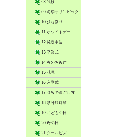
08.試験
09.冬季オリンピック
10.ひな祭り
11.ホワイトデー
12.確定申告
13.卒業式
14.春のお彼岸
15.花見
16.入学式
17.ＧＷの過ごし方
18.紫外線対策
19.こどもの日
20.母の日
21.クールビズ