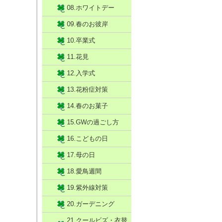
08.ホワイトデー
09.春のお彼岸
10.卒業式
11.花見
12.入学式
13.花粉症対策
14.春のお菓子
15.GWの過ごし方
16.こどもの日
17.母の日
18.愛鳥週間
19.紫外線対策
20.ガーデニング
21.クールビズ・衣替