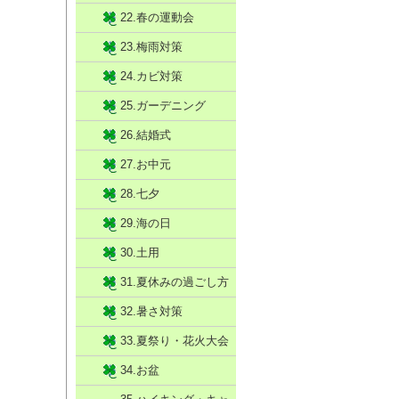
22.春の運動会
23.梅雨対策
24.カビ対策
25.ガーデニング
26.結婚式
27.お中元
28.七夕
29.海の日
30.土用
31.夏休みの過ごし方
32.暑さ対策
33.夏祭り・花火大会
34.お盆