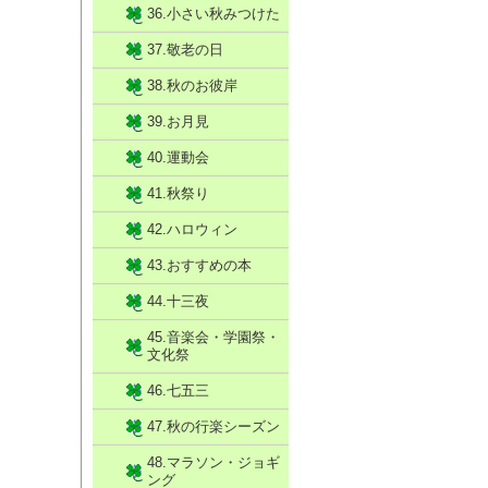
36.小さい秋みつけた
37.敬老の日
38.秋のお彼岸
39.お月見
40.運動会
41.秋祭り
42.ハロウィン
43.おすすめの本
44.十三夜
45.音楽会・学園祭・
文化祭
46.七五三
47.秋の行楽シーズン
48.マラソン・ジョギ
ング