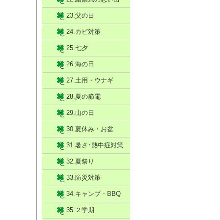
23.父の日
24.カビ対策
25.七夕
26.海の日
27.土用・ウナギ
28.夏の節電
29.山の日
30.夏休み・お盆
31.暑さ･熱中症対策
32.夏祭り
33.防災対策
34.キャンプ・BBQ
35.２学期