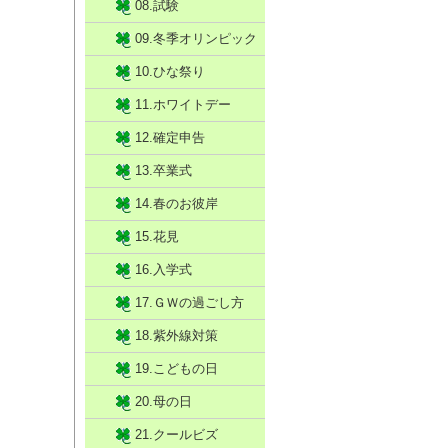
08.試験
09.冬季オリンピック
10.ひな祭り
11.ホワイトデー
12.確定申告
13.卒業式
14.春のお彼岸
15.花見
16.入学式
17.ＧＷの過ごし方
18.紫外線対策
19.こどもの日
20.母の日
21.クールビズ