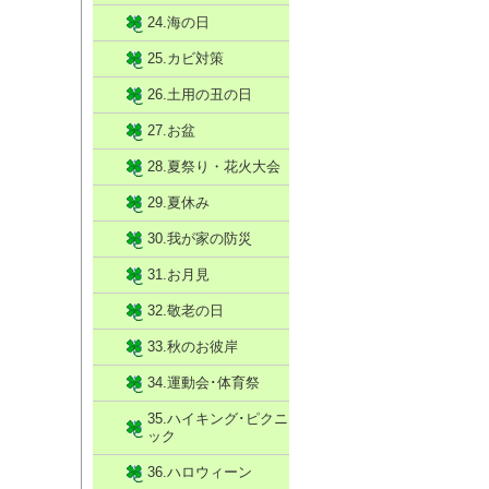
24.海の日
25.カビ対策
26.土用の丑の日
27.お盆
28.夏祭り・花火大会
29.夏休み
30.我が家の防災
31.お月見
32.敬老の日
33.秋のお彼岸
34.運動会･体育祭
35.ハイキング･ピクニ
ック
36.ハロウィーン