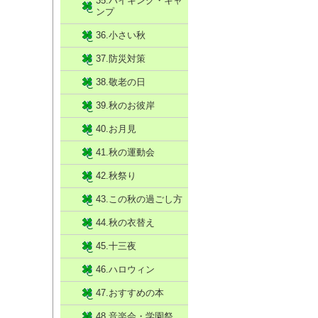
35.ハイキング・キャ
ンプ
36.小さい秋
37.防災対策
38.敬老の日
39.秋のお彼岸
40.お月見
41.秋の運動会
42.秋祭り
43.この秋の過ごし方
44.秋の衣替え
45.十三夜
46.ハロウィン
47.おすすめの本
48.音楽会・学園祭