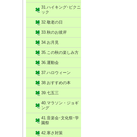
31.ハイキング･ピクニ
ック
32.敬老の日
33.秋のお彼岸
34.お月見
35.この秋の楽しみ方
36.運動会
37.ハロウィーン
38.おすすめの本
39.七五三
40.マラソン・ジョギ
ング
41.音楽会･文化祭･学
園祭
42.寒さ対策