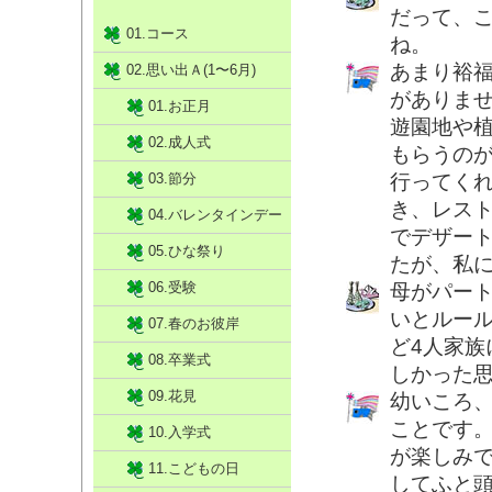
だって、
01.コース
ね。
あまり裕
02.思い出Ａ(1〜6月)
がありま
01.お正月
遊園地や
02.成人式
もらうの
03.節分
行ってく
き、レス
04.バレンタインデー
でデザー
05.ひな祭り
たが、私
06.受験
母がパー
いとルー
07.春のお彼岸
ど4人家
08.卒業式
しかった
09.花見
幼いころ
ことです
10.入学式
が楽しみ
11.こどもの日
してふと