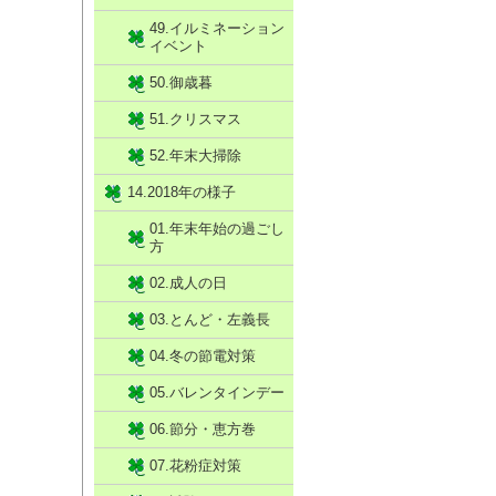
49.イルミネーション
イベント
50.御歳暮
51.クリスマス
52.年末大掃除
14.2018年の様子
01.年末年始の過ごし
方
02.成人の日
03.とんど・左義長
04.冬の節電対策
05.バレンタインデー
06.節分・恵方巻
07.花粉症対策