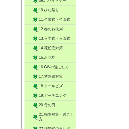
09.ホワイトデー
10.ひな祭り
11.卒業式・卒園式
12.春のお彼岸
13.入学式・入園式
14.花粉症対策
15.お花見
16.GWの過ごし方
17.紫外線対策
18.クールビズ
19.ガーデニング
20.母の日
21.梅雨対策・過ごし
方
22.結婚式の思い出