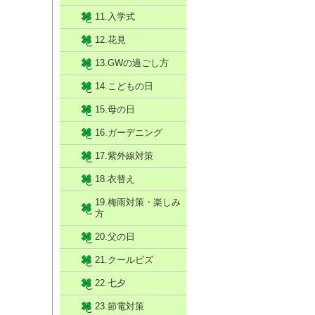
11.入学式
12.花見
13.GWの過ごし方
14.こどもの日
15.母の日
16.ガーデニング
17.紫外線対策
18.衣替え
19.梅雨対策・楽しみ
方
20.父の日
21.クールビズ
22.七夕
23.節電対策