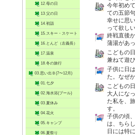
12.母の日
今年初め
ての五節
13.父の日
幸せに思
14.初詣
って欲し
15.スキー・スケート
終戦直後
蒲湯があ
16.とんど（左義長）
こどもの
17.温泉
兼ねて遊
18.冬の旅行
子供に日
03.思い出Ｂ(7〜12月)
た。なぜ
01.七夕
こどもの
大人にな
02.海水浴(プール)
た私を、
03.夏休み
す。
04.花火
子供の頃
05.キャンプ
は、ちら
日には特
06.夏祭り