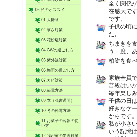
全く関係
06.私のオススメ
在感大で
です。
01.大掃除
子供の頃
02.寒さ対策
た。
03.花粉症対策
ちまきを
04.GWの過ごし方
う一度、
柏餅を食
05.紫外線対策
06.梅雨の過ごし方
家族全員
07.カビ対策
普段はい
08.節電方法
毎年楽し
子供の日
09.本（読書週間）
好きなケ
10.冬の節電方法
からです
11.お菓子の容器の使
私が小さ
い方
いう記憶
12.我が家の災害対策