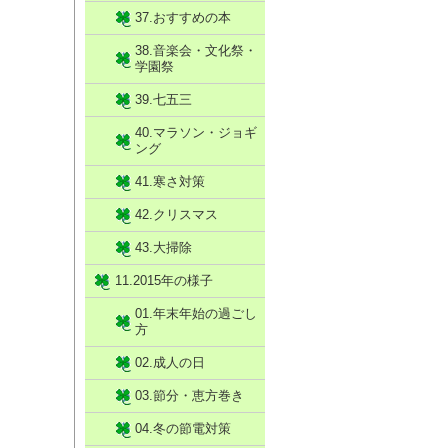
37.おすすめの本
38.音楽会・文化祭・
学園祭
39.七五三
40.マラソン・ジョギ
ング
41.寒さ対策
42.クリスマス
43.大掃除
11.2015年の様子
01.年末年始の過ごし
方
02.成人の日
03.節分・恵方巻き
04.冬の節電対策