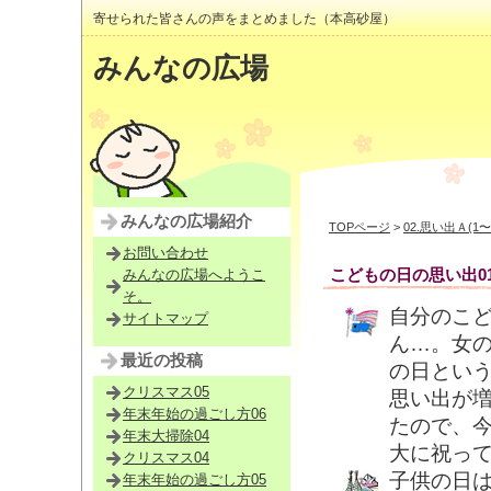
寄せられた皆さんの声をまとめました（本高砂屋）
みんなの広場
みんなの広場紹介
TOPページ
>
02.思い出Ａ(1〜
お問い合わせ
こどもの日の思い出0
みんなの広場へようこ
そ。
自分のこ
サイトマップ
ん…。女
最近の投稿
の日とい
クリスマス05
思い出が
年末年始の過ごし方06
たので、
年末大掃除04
大に祝っ
クリスマス04
子供の日
年末年始の過ごし方05