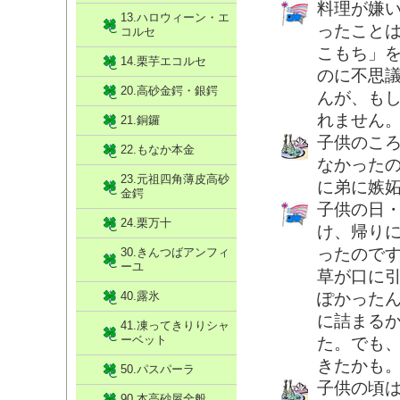
料理が嫌
13.ハロウィーン・エ
ったこと
コルセ
こもち」
14.栗芋エコルセ
のに不思
20.高砂金鍔・銀鍔
んが、も
れません
21.銅鑼
子供のこ
22.もなか本金
なかった
23.元祖四角薄皮高砂
に弟に嫉
金鍔
子供の日
24.栗万十
け、帰り
ったので
30.きんつばアンフィ
ーユ
草が口に
40.露氷
ぽかった
に詰まる
41.凍ってきりりシャ
ーベット
た。でも
きたかも
50.パスパーラ
子供の頃
90.本高砂屋全般