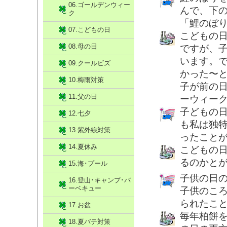
06.ゴールデンウィー
んで、下
ク
「鯉のぼ
07.こどもの日
こどもの
08.母の日
ですが、
います。
09.クールビズ
かった〜
10.梅雨対策
子が前の
11.父の日
ーウィーク
子どもの
12.七夕
も私は独
13.紫外線対策
ったこと
14.夏休み
こどもの
るのかと
15.海･プール
子供の日
16.登山･キャンプ･バ
ーベキュー
子供のこ
られたこ
17.お盆
毎年柏餅
18.夏バテ対策