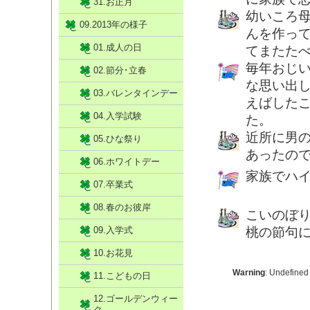
31.お正月
幼いころ
09.2013年の様子
んを作っ
01.成人の日
てまたた
毎年おじ
02.節分･立春
な思い出
03.バレンタインデー
えばした
04.入学試験
た。
近所に男
05.ひな祭り
あったの
06.ホワイトデー
家族でハ
07.卒業式
08.春のお彼岸
こいのぼ
09.入学式
桃の節句
10.お花見
Warning
: Undefined
11.こどもの日
12.ゴールデンウィー
ク