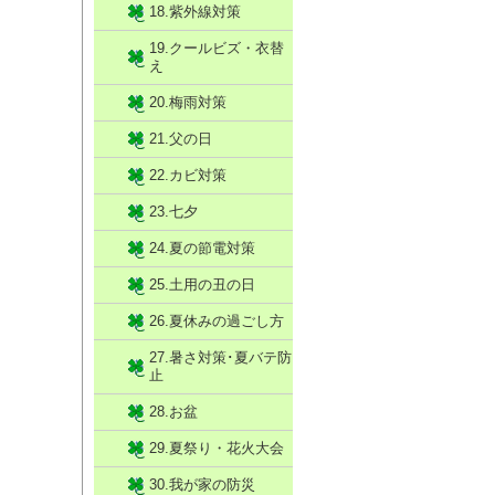
18.紫外線対策
19.クールビズ・衣替
え
20.梅雨対策
21.父の日
22.カビ対策
23.七夕
24.夏の節電対策
25.土用の丑の日
26.夏休みの過ごし方
27.暑さ対策･夏バテ防
止
28.お盆
29.夏祭り・花火大会
30.我が家の防災