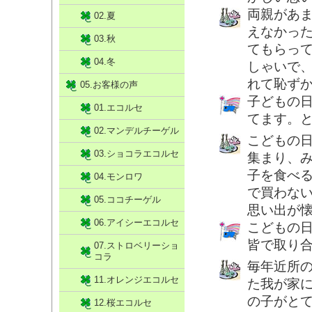
両親があ
02.夏
えなかっ
03.秋
てもらっ
04.冬
しゃいで
れて恥ず
05.お客様の声
子どもの
01.エコルセ
てます。
02.マンデルチーゲル
こどもの
03.ショコラエコルセ
集まり、
子を食べ
04.モンロワ
で買わな
05.ココチーゲル
思い出が
06.アイシーエコルセ
こどもの
皆で取り
07.ストロベリーショ
コラ
毎年近所
11.オレンジエコルセ
た我が家
の子がと
12.桜エコルセ