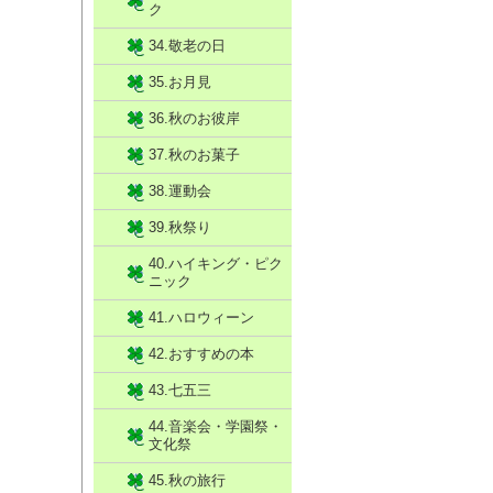
ク
34.敬老の日
35.お月見
36.秋のお彼岸
37.秋のお菓子
38.運動会
39.秋祭り
40.ハイキング・ピク
ニック
41.ハロウィーン
42.おすすめの本
43.七五三
44.音楽会・学園祭・
文化祭
45.秋の旅行