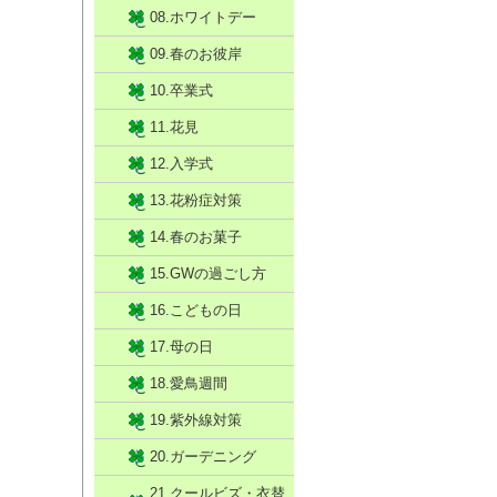
08.ホワイトデー
09.春のお彼岸
10.卒業式
11.花見
12.入学式
13.花粉症対策
14.春のお菓子
15.GWの過ごし方
16.こどもの日
17.母の日
18.愛鳥週間
19.紫外線対策
20.ガーデニング
21.クールビズ・衣替