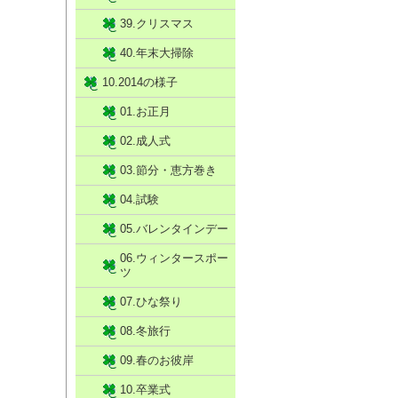
39.クリスマス
40.年末大掃除
10.2014の様子
01.お正月
02.成人式
03.節分・恵方巻き
04.試験
05.バレンタインデー
06.ウィンタースポー
ツ
07.ひな祭り
08.冬旅行
09.春のお彼岸
10.卒業式