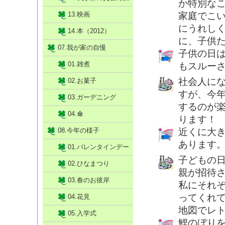
か特別な
13.映画
家庭でこ
にうれし
14.本（2012）
に、子供
07.我が家の自慢
子供の日
01.雑煮
もスルー
社会人に
02.お菓子
すが、今
03.ガーデニング
するのが
04.傘
ります！
08.今年の様子
近くに大
あります
01.バレンタインデー
子どもの
02.ひなまつり
親が招待
03.春のお彼岸
私にそれぞ
ってくれ
04.花見
地図でレ
05.入学式
鯉のぼり