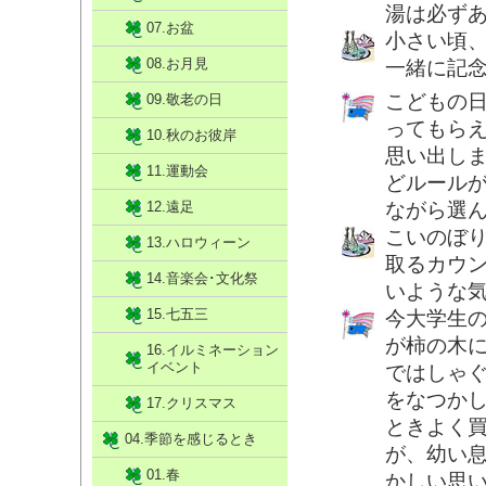
湯は必ず
07.お盆
小さい頃
08.お月見
一緒に記
こどもの
09.敬老の日
ってもら
10.秋のお彼岸
思い出し
11.運動会
どルール
12.遠足
ながら選
こいのぼ
13.ハロウィーン
取るカウ
14.音楽会･文化祭
いような
15.七五三
今大学生
が柿の木
16.イルミネーション
イベント
ではしゃ
をなつか
17.クリスマス
ときよく
04.季節を感じるとき
が、幼い
01.春
かしい思