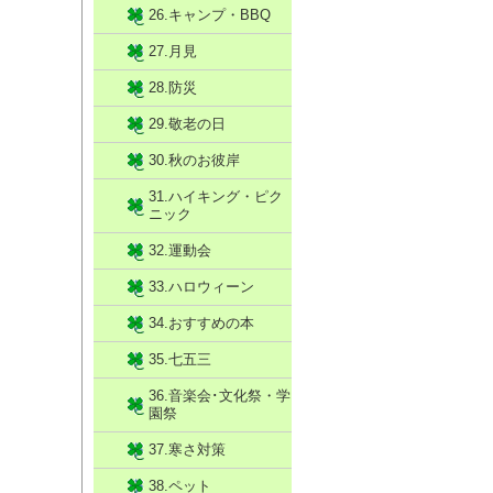
26.キャンプ・BBQ
27.月見
28.防災
29.敬老の日
30.秋のお彼岸
31.ハイキング・ピク
ニック
32.運動会
33.ハロウィーン
34.おすすめの本
35.七五三
36.音楽会･文化祭・学
園祭
37.寒さ対策
38.ペット