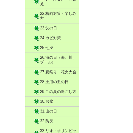
え
22.梅雨対策・楽しみ
方
23.父の日
24.カビ対策
25.七夕
26.海の日（海、川、
プール）
27.夏祭り・花火大会
28.土用の丑の日
29.この夏の過ごし方
30.お盆
31.山の日
32.防災
33.リオ・オリンピッ