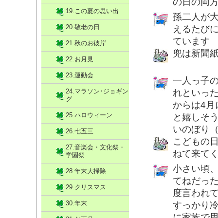
の日の両
19.この夏の思い出
孫二人が
20.敬老の日
えるたび
ています
21.秋のお彼岸
兜は新聞
22.お月見
23.運動会
一人っ子
24.マラソン･ジョギン
れといっ
グ
からは4
25.ハロウィーン
と嬉しそ
いのぼり
26.七五三
こどもの
27.音楽会・文化祭・
ねて来て
学園祭
小さい頃
28.年末大掃除
てねだっ
29.クリスマス
度言われて
30.年末
すっかり
に家族で