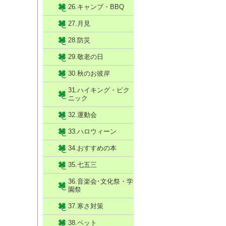
26.キャンプ・BBQ
27.月見
28.防災
29.敬老の日
30.秋のお彼岸
31.ハイキング・ピク
ニック
32.運動会
33.ハロウィーン
34.おすすめの本
35.七五三
36.音楽会･文化祭・学
園祭
37.寒さ対策
38.ペット