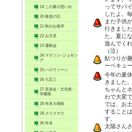
ってサバ
19.この夏の思い出
したよ。
20.敬老の日
まだ子供
21.秋のお彼岸
行きまし
た。夏に
22.お月見
遊んでく
23.運動会
（泣）
24.マラソン･ジョギン
鮎つりが
グ
ーベキュ
25.ハロウィーン
今年の夏
26.七五三
きました
ちゃんと
27.音楽会・文化祭・
学園祭
わで大変
では、お
28.年末大掃除
すること
29.クリスマス
す。
30.年末
太陽さん