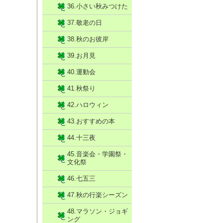
36.小さい秋みつけた
37.敬老の日
38.秋のお彼岸
39.お月見
40.運動会
41.秋祭り
42.ハロウィン
43.おすすめの本
44.十三夜
45.音楽会・学園祭・
文化祭
46.七五三
47.秋の行楽シーズン
48.マラソン・ジョギ
ング