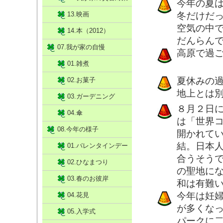
今年の夏
13.映画
冬だけだ
空気の中
14.本（2012）
だんらん
07.我が家の自慢
高原で過
01.雑煮
夏休みの
02.お菓子
地上とは
03.ガーデニング
８月２日
04.傘
は「世界
08.今年の様子
開かれて
結。日本
01.バレンタインデー
合うそう
02.ひなまつり
の聖地に
03.春のお彼岸
和は有難
今年は妊
04.花見
が多くな
05.入学式
パークに