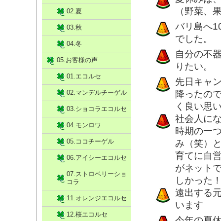
（野菜、
02.夏
バリ島へ1
03.秋
でした。
04.冬
自分の不
05.お客様の声
りたい。
01.エコルセ
先日キャ
02.マンデルチーゲル
降ったの
く良い思
03.ショコラエコルセ
社会人に
04.モンロワ
時期の一
05.ココチーゲル
み（笑）
育てに自
06.アイシーエコルセ
がネット
07.ストロベリーショ
しかった
コラ
遠出する
11.オレンジエコルセ
います
12.桜エコルセ
今年の夏