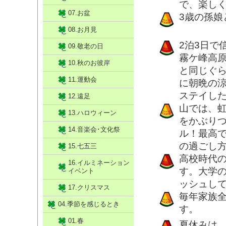
で、楽し
07.お盆
3歳の孫
08.お月見
2泊3日で
09.敬老の日
霧ケ峰高
10.秋のお彼岸
と同じぐ
11.運動会
に朝晩の
ステイし
12.遠足
山では、
13.ハロウィーン
をかぶり
14.音楽会･文化祭
ル！最高
の過ごし
15.七五三
高校時代
16.イルミネーション
す。大学
イベント
ッシュし
17.クリスマス
毎年家族
04.季節を感じるとき
す。
01.春
夏休みは