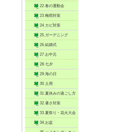
22.春の運動会
23.梅雨対策
24.カビ対策
25.ガーデニング
26.結婚式
27.お中元
28.七夕
29.海の日
30.土用
31.夏休みの過ごし方
32.暑さ対策
33.夏祭り・花火大会
34.お盆