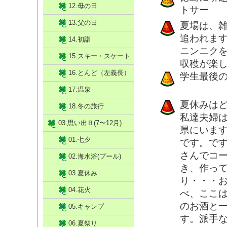
12.母の日
トサー
13.父の日
夏場は、
追われま
14.初詣
ニンニク
15.スキー・スケート
収穫が楽
16.とんど（左義長）
学生最後
17.温泉
夏休みは
18.冬の旅行
私達夫婦
03.思い出Ｂ(7〜12月)
県にいま
01.七夕
です。で
さんでコ
02.海水浴(プール)
き、作っ
03.夏休み
り・・・
04.花火
べ、ここ
のお酒と
05.キャンプ
す。派手
06.夏祭り