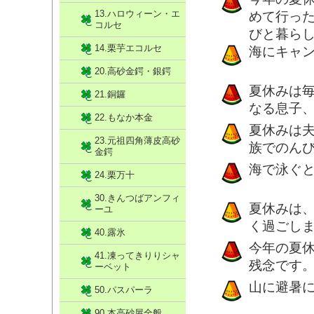
13.ハロウィーン・エ
めて行っ
コルセ
びと暮ら
14.栗芋エコルセ
海にキャ
20.高砂金鍔・銀鍔
夏休みは
21.銅鑼
なる息子
22.もなか本金
夏休みは
23.元祖四角薄皮高砂
族でのん
金鍔
海で泳ぐと
24.栗万十
30.きんつばアンフィ
夏休みは
ーユ
く過ごし
40.露氷
今年の夏
41.凍ってきりりシャ
残念です
ーベット
山に避暑
50.パスパーラ
90.本高砂屋全般