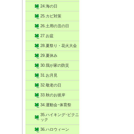
24.海の日
25.カビ対策
26.土用の丑の日
27.お盆
28.夏祭り・花火大会
29.夏休み
30.我が家の防災
31.お月見
32.敬老の日
33.秋のお彼岸
34.運動会･体育祭
35.ハイキング･ピクニ
ック
36.ハロウィーン