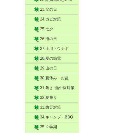
23.父の日
24.カビ対策
25.七夕
26.海の日
27.土用・ウナギ
28.夏の節電
29.山の日
30.夏休み・お盆
31.暑さ･熱中症対策
32.夏祭り
33.防災対策
34.キャンプ・BBQ
35.２学期