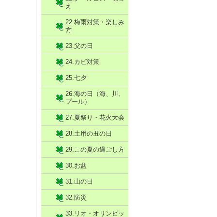
え
22.梅雨対策・楽しみ
方
23.父の日
24.カビ対策
25.七夕
26.海の日（海、川、
プール）
27.夏祭り・花火大会
28.土用の丑の日
29.この夏の過ごし方
30.お盆
31.山の日
32.防災
33.リオ・オリンピッ