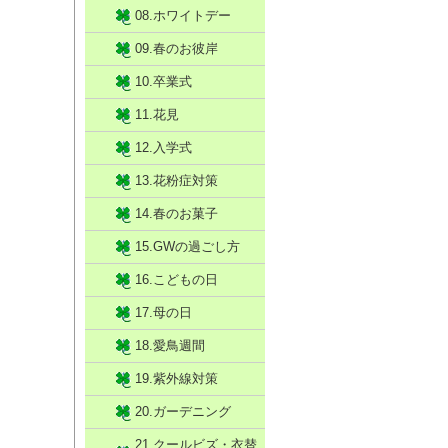
08.ホワイトデー
09.春のお彼岸
10.卒業式
11.花見
12.入学式
13.花粉症対策
14.春のお菓子
15.GWの過ごし方
16.こどもの日
17.母の日
18.愛鳥週間
19.紫外線対策
20.ガーデニング
21.クールビズ・衣替