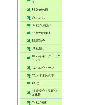
ク
34.敬老の日
35.お月見
36.秋のお彼岸
37.秋のお菓子
38.運動会
39.秋祭り
40.ハイキング・ピク
ニック
41.ハロウィーン
42.おすすめの本
43.七五三
44.音楽会・学園祭・
文化祭
45.秋の旅行