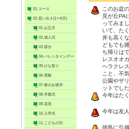
このお盆
01.コース
見が丘PA
02.思い出Ａ(1〜6月)
ってみま
01.お正月
いて、た
井も高く
02.成人式
どもでも
03.節分
ち帰りは
04.バレンタインデー
レスオオ
ヘラクレ
05.ひな祭り
こと、不
06.受験
公園やザ
07.春のお彼岸
ットでし
08.卒業式
今年はた
09.花見
今年は友
10.入学式
11.こどもの日
徳島に引