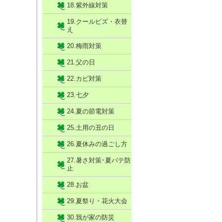
18.紫外線対策
19.クールビズ・衣替
え
20.梅雨対策
21.父の日
22.カビ対策
23.七夕
24.夏の節電対策
25.土用の丑の日
26.夏休みの過ごし方
27.暑さ対策･夏バテ防
止
28.お盆
29.夏祭り・花火大会
30.我が家の防災