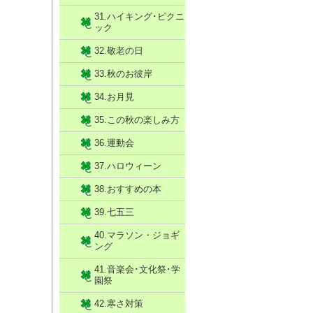
31.ハイキング･ピクニ
ック
32.敬老の日
33.秋のお彼岸
34.お月見
35.この秋の楽しみ方
36.運動会
37.ハロウィーン
38.おすすめの本
39.七五三
40.マラソン・ジョギ
ング
41.音楽会･文化祭･学
園祭
42.寒さ対策