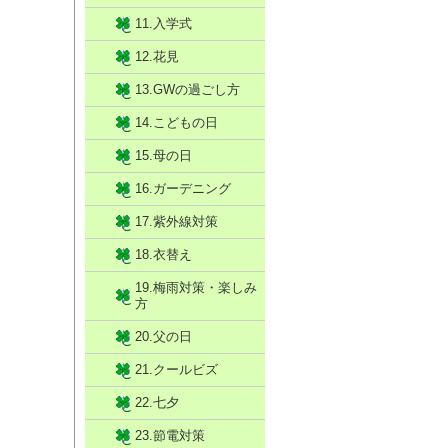
11.入学式
12.花見
13.GWの過ごし方
14.こどもの日
15.母の日
16.ガーデニング
17.紫外線対策
18.衣替え
19.梅雨対策・楽しみ
方
20.父の日
21.クールビズ
22.七夕
23.節電対策