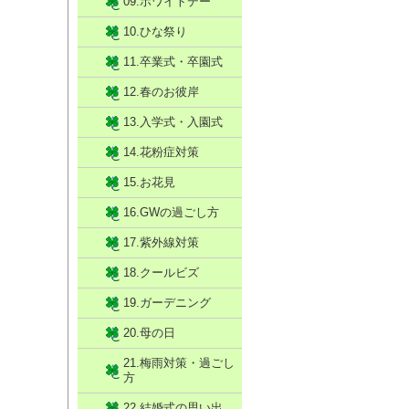
09.ホワイトデー
10.ひな祭り
11.卒業式・卒園式
12.春のお彼岸
13.入学式・入園式
14.花粉症対策
15.お花見
16.GWの過ごし方
17.紫外線対策
18.クールビズ
19.ガーデニング
20.母の日
21.梅雨対策・過ごし
方
22.結婚式の思い出