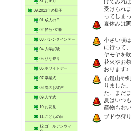
31.お正月
けてみれ
受けられ
09.2013年の様子
ってしま
01.成人の日
夏休みは
02.節分･立春
小さい頃
03.バレンタインデー
に行って
04.入学試験
ヤモヤを
05.ひな祭り
花火やお
06.ホワイトデー
おります♪
石鎚山や
07.卒業式
りました
08.春のお彼岸
た。まだ
09.入学式
夏はいつ
産物もお
10.お花見
ブドウ狩
11.こどもの日
12.ゴールデンウィー
ク