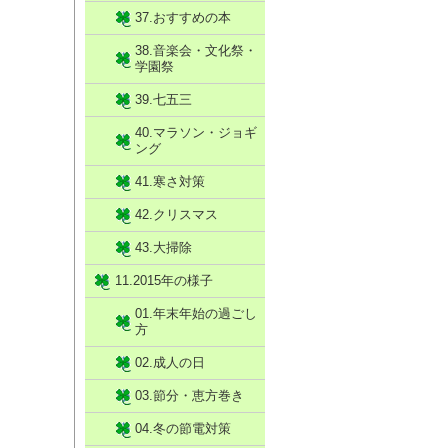
37.おすすめの本
38.音楽会・文化祭・
学園祭
39.七五三
40.マラソン・ジョギ
ング
41.寒さ対策
42.クリスマス
43.大掃除
11.2015年の様子
01.年末年始の過ごし
方
02.成人の日
03.節分・恵方巻き
04.冬の節電対策