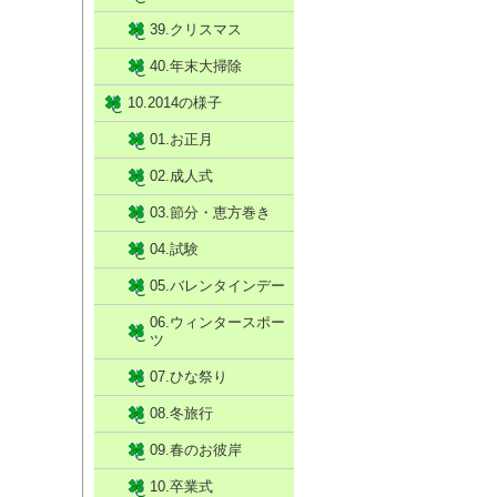
39.クリスマス
40.年末大掃除
10.2014の様子
01.お正月
02.成人式
03.節分・恵方巻き
04.試験
05.バレンタインデー
06.ウィンタースポー
ツ
07.ひな祭り
08.冬旅行
09.春のお彼岸
10.卒業式