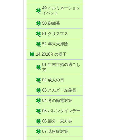
49.イルミネーション
イベント
50.御歳暮
51.クリスマス
52.年末大掃除
14.2018年の様子
01.年末年始の過ごし
方
02.成人の日
03.とんど・左義長
04.冬の節電対策
05.バレンタインデー
06.節分・恵方巻
07.花粉症対策