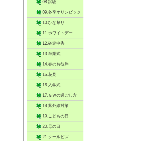
08.試験
09.冬季オリンピック
10.ひな祭り
11.ホワイトデー
12.確定申告
13.卒業式
14.春のお彼岸
15.花見
16.入学式
17.ＧＷの過ごし方
18.紫外線対策
19.こどもの日
20.母の日
21.クールビズ