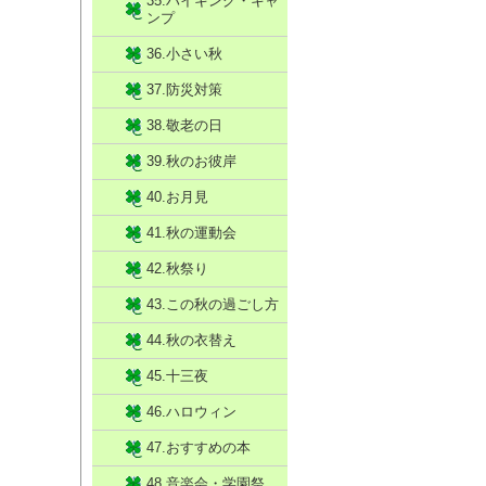
35.ハイキング・キャ
ンプ
36.小さい秋
37.防災対策
38.敬老の日
39.秋のお彼岸
40.お月見
41.秋の運動会
42.秋祭り
43.この秋の過ごし方
44.秋の衣替え
45.十三夜
46.ハロウィン
47.おすすめの本
48.音楽会・学園祭