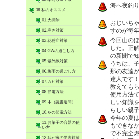
海へ夜釣
06.私のオススメ
01.大掃除
おじいち
すのが毎
02.寒さ対策
今回山の
03.花粉症対策
した。正
04.GWの過ごし方
の新聞で
05.紫外線対策
うちは、
那の友達
06.梅雨の過ごし方
達人です
07.カビ対策
教えても
08.節電方法
使用方法
しい知識
09.本（読書週間）
らしい親
10.冬の節電方法
今年の夏
11.お菓子の容器の使
もできな
い方
で不完全
12.我が家の災害対策