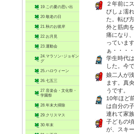
２年前に
19.この夏の思い出
びしょ濡
20.敬老の日
た。転び
外と筋肉
21.秋のお彼岸
痛になり
22.お月見
っていま
23.運動会
ぁ・・・
24.マラソン･ジョギン
学生時代
グ
した。今
25.ハロウィーン
娘二人が
26.七五三
ます。真
うです。
27.音楽会・文化祭・
学園祭
10年ほど
28.年末大掃除
は自分の子
連れて家
29.クリスマス
子どもの
30.年末
が、スキ