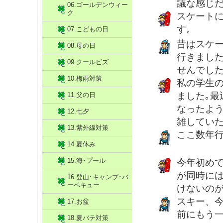
議な感じ
06.ゴールデンウィー
ク
スケート
す。
07.こどもの日
昔はスケ
08.母の日
行きまし
09.クールビズ
せんでし
10.梅雨対策
私の学生
ました｡
11.父の日
なったよ
12.七夕
雑していた
13.紫外線対策
ここ数年
14.夏休み
15.海･プール
今年初めて
が同時に
16.登山･キャンプ･バ
ーベキュー
けないの
スキー、
17.お盆
前にもう
18.夏バテ対策