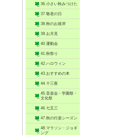
36.小さい秋みつけた
37.敬老の日
38.秋のお彼岸
39.お月見
40.運動会
41.秋祭り
42.ハロウィン
43.おすすめの本
44.十三夜
45.音楽会・学園祭・
文化祭
46.七五三
47.秋の行楽シーズン
48.マラソン・ジョギ
ング