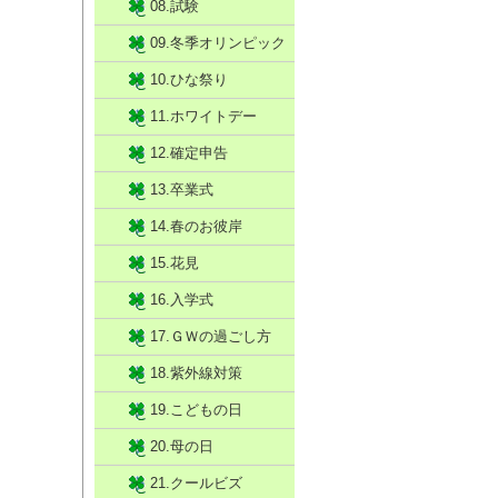
08.試験
09.冬季オリンピック
10.ひな祭り
11.ホワイトデー
12.確定申告
13.卒業式
14.春のお彼岸
15.花見
16.入学式
17.ＧＷの過ごし方
18.紫外線対策
19.こどもの日
20.母の日
21.クールビズ