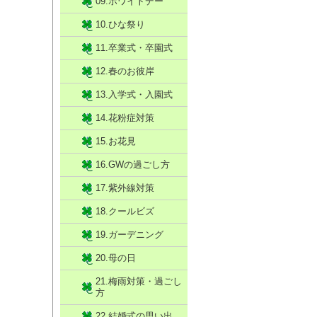
09.ホワイトデー
10.ひな祭り
11.卒業式・卒園式
12.春のお彼岸
13.入学式・入園式
14.花粉症対策
15.お花見
16.GWの過ごし方
17.紫外線対策
18.クールビズ
19.ガーデニング
20.母の日
21.梅雨対策・過ごし
方
22.結婚式の思い出