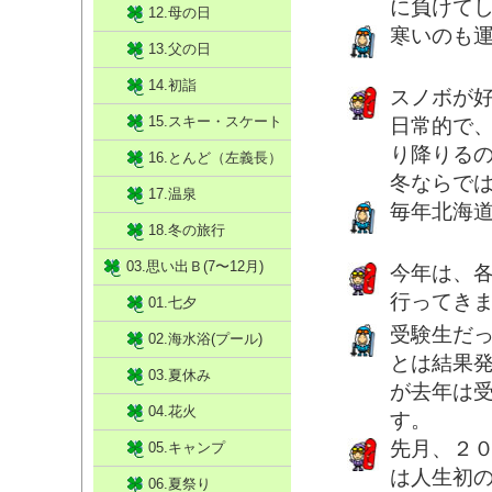
に負けて
12.母の日
寒いのも
13.父の日
14.初詣
スノボが
15.スキー・スケート
日常的で
り降りる
16.とんど（左義長）
冬ならで
17.温泉
毎年北海
18.冬の旅行
03.思い出Ｂ(7〜12月)
今年は、
行ってき
01.七夕
受験生だ
02.海水浴(プール)
とは結果
03.夏休み
が去年は
04.花火
す。
先月、２
05.キャンプ
は人生初
06.夏祭り