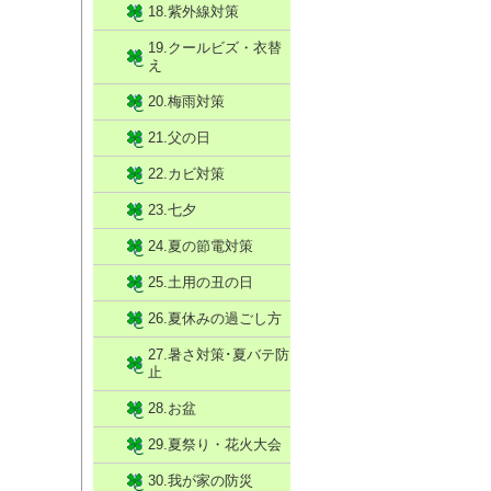
18.紫外線対策
19.クールビズ・衣替
え
20.梅雨対策
21.父の日
22.カビ対策
23.七夕
24.夏の節電対策
25.土用の丑の日
26.夏休みの過ごし方
27.暑さ対策･夏バテ防
止
28.お盆
29.夏祭り・花火大会
30.我が家の防災