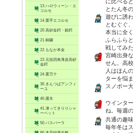
に比べる
13.ハロウィーン・エ
とたん冬
コルセ
遊びに誘
14.栗芋エコルセ
とむぐぐ
20.高砂金鍔・銀鍔
本当に全
ふらふら
21.銅鑼
戦してみ
22.もなか本金
宮崎出身
23.元祖四角薄皮高砂
せん。高
金鍔
人はほん
24.栗万十
ターを悩
30.きんつばアンフィ
スノボー
ーユ
40.露氷
ウインタ
41.凍ってきりりシャ
ね。毎週
ーベット
共通の趣
50.パスパーラ
毎年冬は
90.本高砂屋全般