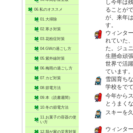
し今年は
ることが
06.私のオススメ
が、来年
01.大掃除
す。
02.寒さ対策
ウィンタ
03.花粉症対策
れていた
た。ジュ
04.GWの過ごし方
生懸命頑
05.紫外線対策
世界で活
06.梅雨の過ごし方
ています
07.カビ対策
雪国育ち
学校をで
08.節電方法
今年からス
09.本（読書週間）
とうまく
10.冬の節電方法
スキーを
11.お菓子の容器の使
い方
ウィンタ
12.我が家の災害対策