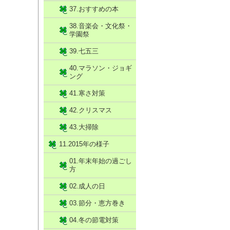
37.おすすめの本
38.音楽会・文化祭・
学園祭
39.七五三
40.マラソン・ジョギ
ング
41.寒さ対策
42.クリスマス
43.大掃除
11.2015年の様子
01.年末年始の過ごし
方
02.成人の日
03.節分・恵方巻き
04.冬の節電対策