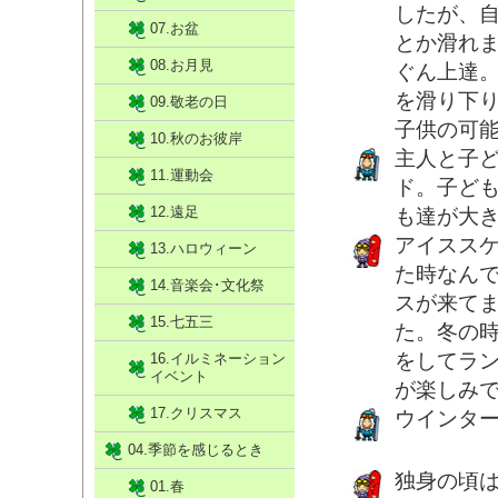
したが、
07.お盆
とか滑れ
08.お月見
ぐん上達
を滑り下
09.敬老の日
子供の可
10.秋のお彼岸
主人と子
11.運動会
ド。子ど
12.遠足
も達が大
アイスス
13.ハロウィーン
た時なん
14.音楽会･文化祭
スが来て
15.七五三
た。冬の
をしてラ
16.イルミネーション
イベント
が楽しみ
17.クリスマス
ウインタ
04.季節を感じるとき
独身の頃
01.春