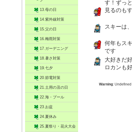
す！ずっ
見るのも
13.母の日
14.紫外線対策
スキーは
15.父の日
16.梅雨対策
何年もス
17.ガーデニング
です
18.暑さ対策
大好きだ
ロカンも
19.七夕
20.節電対策
Warning
: Undefined
21.土用の丑の日
22.海・プール
23.お盆
24.夏休み
25.夏祭り・花火大会