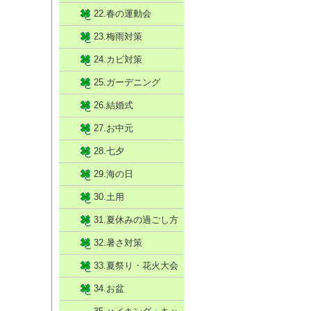
22.春の運動会
23.梅雨対策
24.カビ対策
25.ガーデニング
26.結婚式
27.お中元
28.七夕
29.海の日
30.土用
31.夏休みの過ごし方
32.暑さ対策
33.夏祭り・花火大会
34.お盆