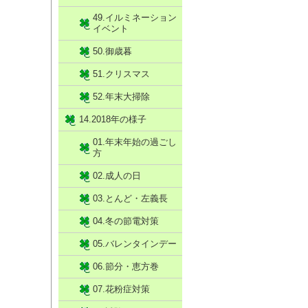
49.イルミネーション
イベント
50.御歳暮
51.クリスマス
52.年末大掃除
14.2018年の様子
01.年末年始の過ごし
方
02.成人の日
03.とんど・左義長
04.冬の節電対策
05.バレンタインデー
06.節分・恵方巻
07.花粉症対策