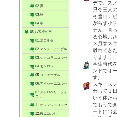
デで、ス
02.夏
只今三人
03.秋
そ雪山デ
がらず小
04.冬
せん。真
05.お客様の声
る心地よ
01.エコルセ
３月春ス
02.マンデルチーゲル
離れてき
ります！
03.ショコラエコルセ
学生時代
04.モンロワ
ンドでオ
05.ココチーゲル
す。
06.アイシーエコルセ
スキース
わって１
07.ストロベリーショ
コラ
いう体た
てもうで
11.オレンジエコルセ
ートに出
12.桜エコルセ