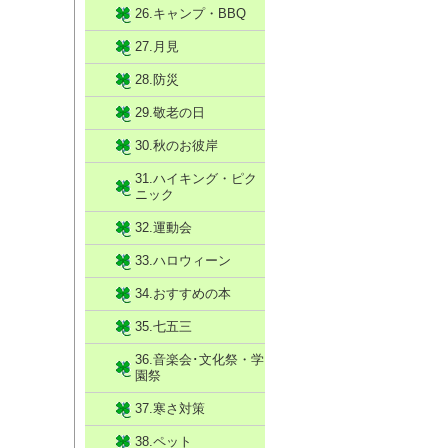
26.キャンプ・BBQ
27.月見
28.防災
29.敬老の日
30.秋のお彼岸
31.ハイキング・ピク
ニック
32.運動会
33.ハロウィーン
34.おすすめの本
35.七五三
36.音楽会･文化祭・学
園祭
37.寒さ対策
38.ペット