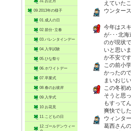
31.お正月
えていた
ウンター
09.2013年の様子
01.成人の日
今年はスキ
02.節分･立春
が･･･北
03.バレンタインデー
のが現状で
04.入学試験
いと思い
か不安で
05.ひな祭り
この前小
06.ホワイトデー
かったの
07.卒業式
まいおじ
この冬初
08.春のお彼岸
そうと思
09.入学式
もすって
10.お花見
爽快でし
11.こどもの日
ウィンタ
葛西さん
12.ゴールデンウィー
ク