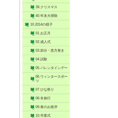
39.クリスマス
40.年末大掃除
10.2014の様子
01.お正月
02.成人式
03.節分・恵方巻き
04.試験
05.バレンタインデー
06.ウィンタースポー
ツ
07.ひな祭り
08.冬旅行
09.春のお彼岸
10.卒業式