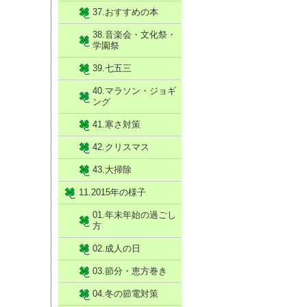
37.おすすめの本
38.音楽会・文化祭・
学園祭
39.七五三
40.マラソン・ジョギ
ング
41.寒さ対策
42.クリスマス
43.大掃除
11.2015年の様子
01.年末年始の過ごし
方
02.成人の日
03.節分・恵方巻き
04.冬の節電対策