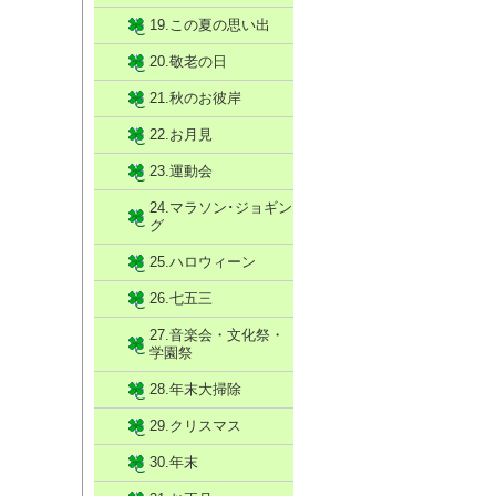
19.この夏の思い出
20.敬老の日
21.秋のお彼岸
22.お月見
23.運動会
24.マラソン･ジョギン
グ
25.ハロウィーン
26.七五三
27.音楽会・文化祭・
学園祭
28.年末大掃除
29.クリスマス
30.年末