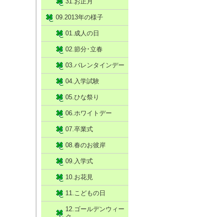
31.お正月
09.2013年の様子
01.成人の日
02.節分･立春
03.バレンタインデー
04.入学試験
05.ひな祭り
06.ホワイトデー
07.卒業式
08.春のお彼岸
09.入学式
10.お花見
11.こどもの日
12.ゴールデンウィー
ク