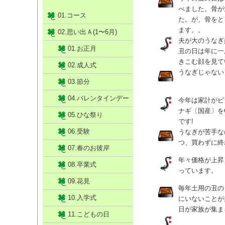
べました。骨が
01.コース
た。が、骨をと
ます。。
02.思い出Ａ(1〜6月)
夫が大のうなぎ
01.お正月
丑の日は年に一
きこむ顔を見て
02.成人式
うなぎじゃない
03.節分
04.バレンタインデー
今年は家計がピ
ナギ〔国産〕を
05.ひな祭り
です!
06.受験
うなぎが苦手な
つ、買わずに終
07.春のお彼岸
年々価格が上昇
08.卒業式
っています。
09.花見
毎年土用の丑の
10.入学式
にいないことが
日が家族が集ま
11.こどもの日