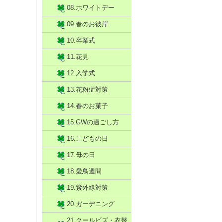
08.ホワイトデー
09.春のお彼岸
10.卒業式
11.花見
12.入学式
13.花粉症対策
14.春のお菓子
15.GWの過ごし方
16.こどもの日
17.母の日
18.愛鳥週間
19.紫外線対策
20.ガーデニング
21.クールビズ・衣替