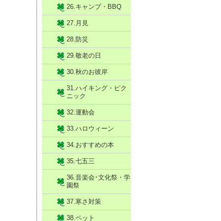
26.キャンプ・BBQ
27.月見
28.防災
29.敬老の日
30.秋のお彼岸
31.ハイキング・ピク
ニック
32.運動会
33.ハロウィーン
34.おすすめの本
35.七五三
36.音楽会･文化祭・学
園祭
37.寒さ対策
38.ペット