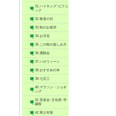
31.ハイキング･ピクニ
ック
32.敬老の日
33.秋のお彼岸
34.お月見
35.この秋の楽しみ方
36.運動会
37.ハロウィーン
38.おすすめの本
39.七五三
40.マラソン・ジョギ
ング
41.音楽会･文化祭･学
園祭
42.寒さ対策