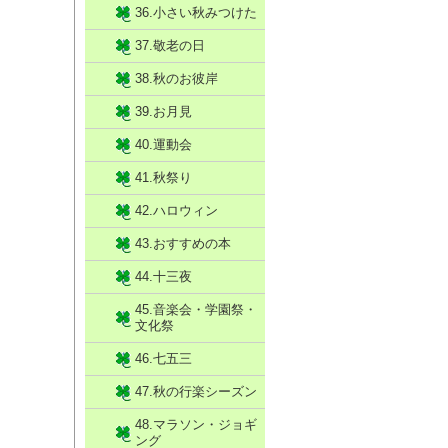
36.小さい秋みつけた
37.敬老の日
38.秋のお彼岸
39.お月見
40.運動会
41.秋祭り
42.ハロウィン
43.おすすめの本
44.十三夜
45.音楽会・学園祭・
文化祭
46.七五三
47.秋の行楽シーズン
48.マラソン・ジョギ
ング