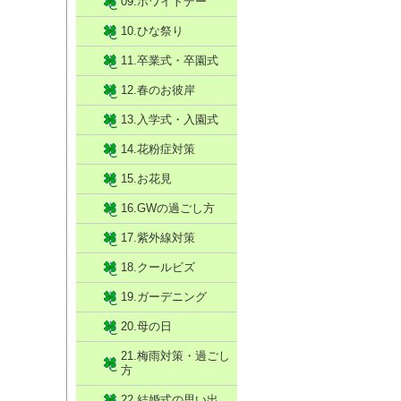
09.ホワイトデー
10.ひな祭り
11.卒業式・卒園式
12.春のお彼岸
13.入学式・入園式
14.花粉症対策
15.お花見
16.GWの過ごし方
17.紫外線対策
18.クールビズ
19.ガーデニング
20.母の日
21.梅雨対策・過ごし
方
22.結婚式の思い出