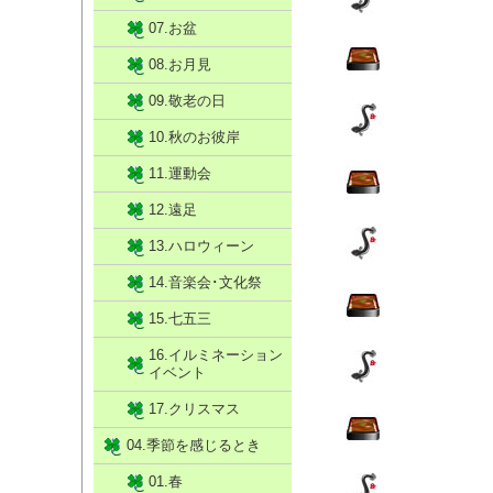
07.お盆
08.お月見
09.敬老の日
10.秋のお彼岸
11.運動会
12.遠足
13.ハロウィーン
14.音楽会･文化祭
15.七五三
16.イルミネーション
イベント
17.クリスマス
04.季節を感じるとき
01.春