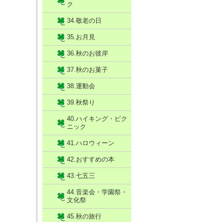
ク
34.敬老の日
35.お月見
36.秋のお彼岸
37.秋のお菓子
38.運動会
39.秋祭り
40.ハイキング・ピク
ニック
41.ハロウィーン
42.おすすめの本
43.七五三
44.音楽会・学園祭・
文化祭
45.秋の旅行