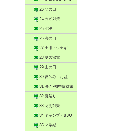
23.父の日
24.カビ対策
25.七夕
26.海の日
27.土用・ウナギ
28.夏の節電
29.山の日
30.夏休み・お盆
31.暑さ･熱中症対策
32.夏祭り
33.防災対策
34.キャンプ・BBQ
35.２学期