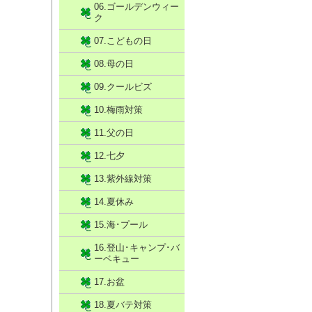
06.ゴールデンウィー
ク
07.こどもの日
08.母の日
09.クールビズ
10.梅雨対策
11.父の日
12.七夕
13.紫外線対策
14.夏休み
15.海･プール
16.登山･キャンプ･バ
ーベキュー
17.お盆
18.夏バテ対策