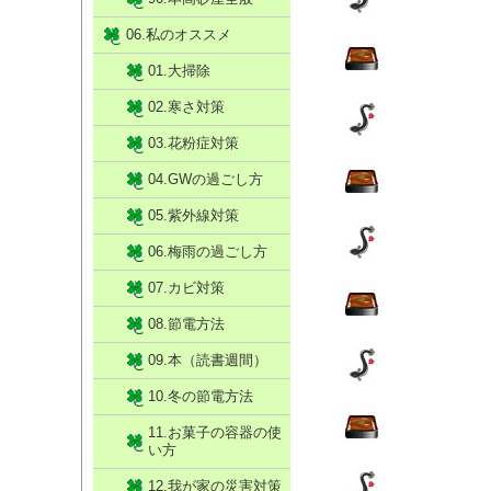
06.私のオススメ
01.大掃除
02.寒さ対策
03.花粉症対策
04.GWの過ごし方
05.紫外線対策
06.梅雨の過ごし方
07.カビ対策
08.節電方法
09.本（読書週間）
10.冬の節電方法
11.お菓子の容器の使
い方
12.我が家の災害対策