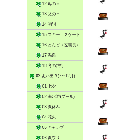
12.母の日
13.父の日
14.初詣
15.スキー・スケート
16.とんど（左義長）
17.温泉
18.冬の旅行
03.思い出Ｂ(7〜12月)
01.七夕
02.海水浴(プール)
03.夏休み
04.花火
05.キャンプ
06.夏祭り