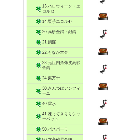
13.ハロウィーン・エ
コルセ
14.栗芋エコルセ
20.高砂金鍔・銀鍔
21.銅鑼
22.もなか本金
23.元祖四角薄皮高砂
金鍔
24.栗万十
30.きんつばアンフィ
ーユ
40.露氷
41.凍ってきりりシャ
ーベット
50.パスパーラ
90.本高砂屋全般