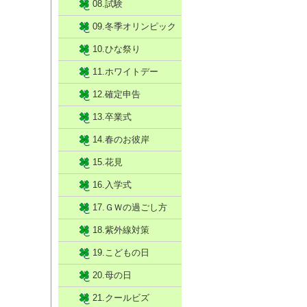
08.試験
09.冬季オリンピック
10.ひな祭り
11.ホワイトデー
12.確定申告
13.卒業式
14.春のお彼岸
15.花見
16.入学式
17.ＧＷの過ごし方
18.紫外線対策
19.こどもの日
20.母の日
21.クールビズ