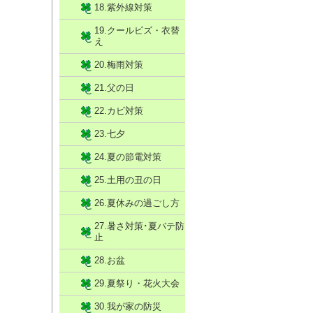
18.紫外線対策
19.クールビズ・衣替
え
20.梅雨対策
21.父の日
22.カビ対策
23.七夕
24.夏の節電対策
25.土用の丑の日
26.夏休みの過ごし方
27.暑さ対策･夏バテ防
止
28.お盆
29.夏祭り・花火大会
30.我が家の防災