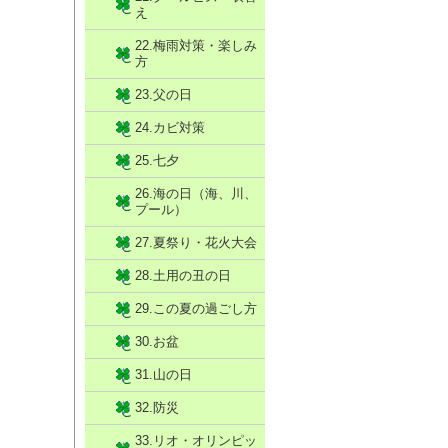
え
22.梅雨対策・楽しみ
方
23.父の日
24.カビ対策
25.七夕
26.海の日（海、川、
プール）
27.夏祭り・花火大会
28.土用の丑の日
29.この夏の過ごし方
30.お盆
31.山の日
32.防災
33.リオ・オリンピッ