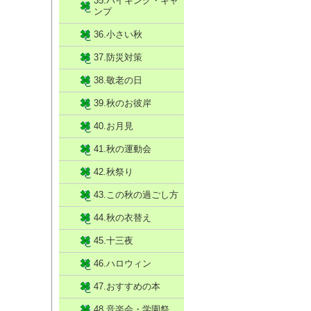
35.ハイキング・キャ
ンプ
36.小さい秋
37.防災対策
38.敬老の日
39.秋のお彼岸
40.お月見
41.秋の運動会
42.秋祭り
43.この秋の過ごし方
44.秋の衣替え
45.十三夜
46.ハロウィン
47.おすすめの本
48.音楽会・学園祭