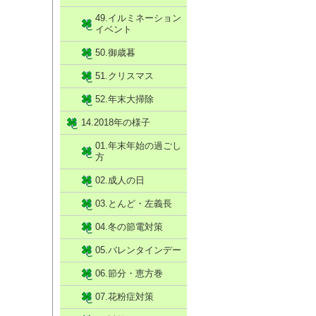
49.イルミネーション
イベント
50.御歳暮
51.クリスマス
52.年末大掃除
14.2018年の様子
01.年末年始の過ごし
方
02.成人の日
03.とんど・左義長
04.冬の節電対策
05.バレンタインデー
06.節分・恵方巻
07.花粉症対策