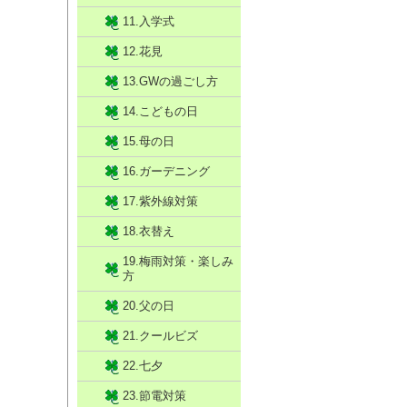
11.入学式
12.花見
13.GWの過ごし方
14.こどもの日
15.母の日
16.ガーデニング
17.紫外線対策
18.衣替え
19.梅雨対策・楽しみ
方
20.父の日
21.クールビズ
22.七夕
23.節電対策