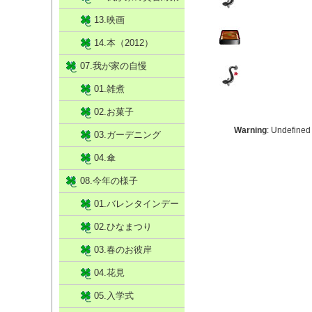
13.映画
14.本（2012）
07.我が家の自慢
01.雑煮
02.お菓子
Warning
: Undefined
03.ガーデニング
04.傘
08.今年の様子
01.バレンタインデー
02.ひなまつり
03.春のお彼岸
04.花見
05.入学式