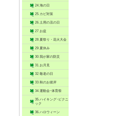
24.海の日
25.カビ対策
26.土用の丑の日
27.お盆
28.夏祭り・花火大会
29.夏休み
30.我が家の防災
31.お月見
32.敬老の日
33.秋のお彼岸
34.運動会･体育祭
35.ハイキング･ピクニ
ック
36.ハロウィーン