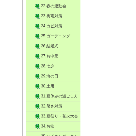
22.春の運動会
23.梅雨対策
24.カビ対策
25.ガーデニング
26.結婚式
27.お中元
28.七夕
29.海の日
30.土用
31.夏休みの過ごし方
32.暑さ対策
33.夏祭り・花火大会
34.お盆