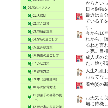
からとい
06.私のオススメ
日々勉強
最近は自
01.大掃除
ている子
02.寒さ対策
す。
03.花粉症対策
今から10
れから、随
04.GWの過ごし方
るねと言
05.紫外線対策
ン完走目
06.梅雨の過ごし方
成人式の
た。娘が
07.カビ対策
人生2回
08.節電方法
おもてな
09.本（読書週間）
着物姿の
10.冬の節電方法
11.お菓子の容器の使
お天気も
い方
場に待機
12.我が家の災害対策