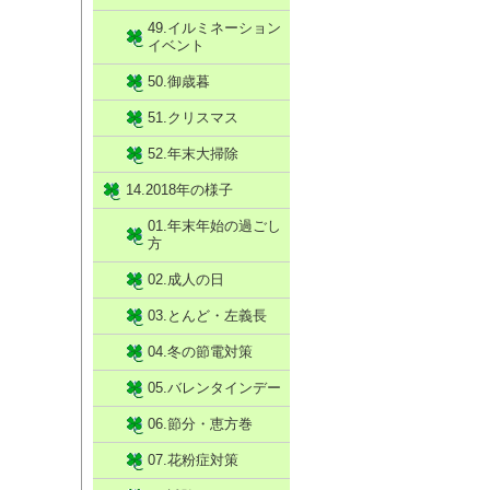
49.イルミネーション
イベント
50.御歳暮
51.クリスマス
52.年末大掃除
14.2018年の様子
01.年末年始の過ごし
方
02.成人の日
03.とんど・左義長
04.冬の節電対策
05.バレンタインデー
06.節分・恵方巻
07.花粉症対策