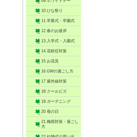
09.ホワイトデー
10.ひな祭り
11.卒業式・卒園式
12.春のお彼岸
13.入学式・入園式
14.花粉症対策
15.お花見
16.GWの過ごし方
17.紫外線対策
18.クールビズ
19.ガーデニング
20.母の日
21.梅雨対策・過ごし
方
22.結婚式の思い出