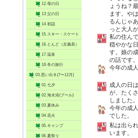
12.母の日
ょうね？
ます。や
13.父の日
るんじゃ
14.初詣
っと大人
15.スキー・スケート
私の住んで
穏やかな
16.とんど（左義長）
す。娘の
17.温泉
の話です
18.冬の旅行
今年の成
03.思い出Ｂ(7〜12月)
成人の日
01.七夕
が、たく
02.海水浴(プール)
しました
03.夏休み
今年の成
でした。
04.花火
私は出ら
05.キャンプ
います。
06.夏祭り