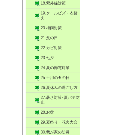
18.紫外線対策
19.クールビズ・衣替
え
20.梅雨対策
21.父の日
22.カビ対策
23.七夕
24.夏の節電対策
25.土用の丑の日
26.夏休みの過ごし方
27.暑さ対策･夏バテ防
止
28.お盆
29.夏祭り・花火大会
30.我が家の防災