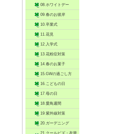
08.ホワイトデー
09.春のお彼岸
10.卒業式
11.花見
12.入学式
13.花粉症対策
14.春のお菓子
15.GWの過ごし方
16.こどもの日
17.母の日
18.愛鳥週間
19.紫外線対策
20.ガーデニング
21.クールビズ・衣替