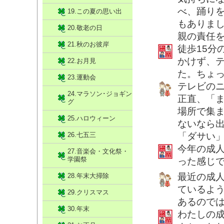
べ、踊り
19.この夏の思い出
もありま
20.敬老の日
親の責任
21.秋のお彼岸
徒歩15分
かけず、
22.お月見
た。ちょ
23.運動会
テレビの
24.マラソン･ジョギン
正直、「
グ
場所で集
25.ハロウィーン
ないなら
26.七五三
「ダサい
今年の成
27.音楽会・文化祭・
学園祭
った感じ
最近の成
28.年末大掃除
ているよ
29.クリスマス
あるので
30.年末
わたしの