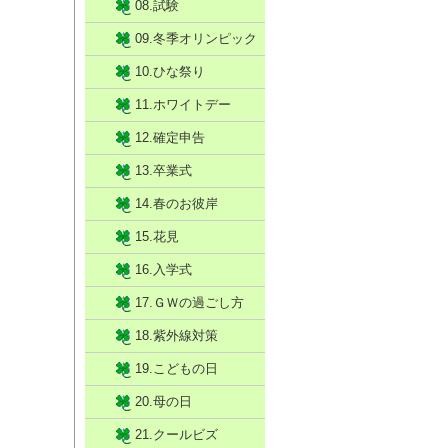
08.試験
09.冬季オリンピック
10.ひな祭り
11.ホワイトデー
12.確定申告
13.卒業式
14.春のお彼岸
15.花見
16.入学式
17.ＧＷの過ごし方
18.紫外線対策
19.こどもの日
20.母の日
21.クールビズ