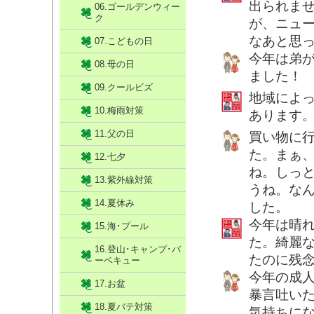
出られま
06.ゴールデンウィー
ク
が、ニュ
なあと思
07.こどもの日
今年は弟
08.母の日
ました！
09.クールビズ
地域によ
10.梅雨対策
あります
11.父の日
買い物に
た。まぁ
12.七夕
ね。しっ
13.紫外線対策
うね。な
14.夏休み
した。
今年は晴
15.海･プール
た。綺麗
16.登山･キャンプ･バ
たのに残
ーベキュー
今年の成
17.お盆
暴言吐い
18.夏バテ対策
気持ちに