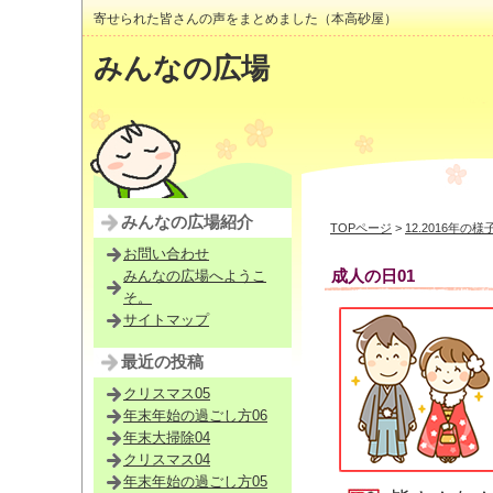
寄せられた皆さんの声をまとめました（本高砂屋）
みんなの広場
みんなの広場紹介
TOPページ
>
12.2016年の様
お問い合わせ
成人の日01
みんなの広場へようこ
そ。
サイトマップ
最近の投稿
クリスマス05
年末年始の過ごし方06
年末大掃除04
クリスマス04
年末年始の過ごし方05