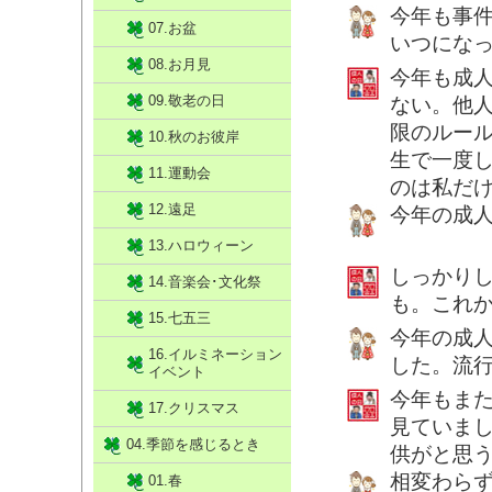
今年も事
07.お盆
いつにな
08.お月見
今年も成
09.敬老の日
ない。他
限のルー
10.秋のお彼岸
生で一度
11.運動会
のは私だ
12.遠足
今年の成
13.ハロウィーン
しっかり
14.音楽会･文化祭
も。これ
15.七五三
今年の成
16.イルミネーション
した。流
イベント
今年もま
17.クリスマス
見ていま
04.季節を感じるとき
供がと思
相変わら
01.春