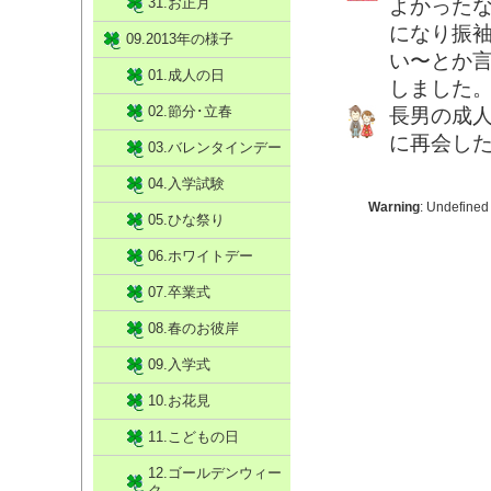
31.お正月
よかった
になり振
09.2013年の様子
い〜とか
01.成人の日
しました
02.節分･立春
長男の成
に再会し
03.バレンタインデー
04.入学試験
Warning
: Undefined
05.ひな祭り
06.ホワイトデー
07.卒業式
08.春のお彼岸
09.入学式
10.お花見
11.こどもの日
12.ゴールデンウィー
ク