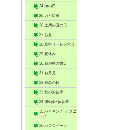
24.海の日
25.カビ対策
26.土用の丑の日
27.お盆
28.夏祭り・花火大会
29.夏休み
30.我が家の防災
31.お月見
32.敬老の日
33.秋のお彼岸
34.運動会･体育祭
35.ハイキング･ピクニ
ック
36.ハロウィーン