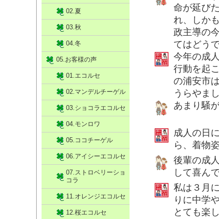
命が延び
02.夏
れ、しか
03.秋
政主導の
てはどう
04.冬
今年の成
05.お客様の声
行動を起
01.エコルセ
の浦安市
02.マンデルチーゲル
うらやま
あまり騒
03.ショコラエコルセ
04.モンロワ
成人の日
05.ココチーゲル
ら、着物
06.アイシーエコルセ
後輩の成
して喜ん
07.ストロベリーショ
コラ
私は３月に
11.オレンジエコルセ
りに中学
とても楽
12.桜エコルセ