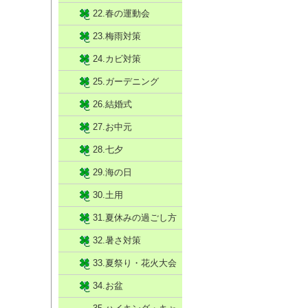
22.春の運動会
23.梅雨対策
24.カビ対策
25.ガーデニング
26.結婚式
27.お中元
28.七夕
29.海の日
30.土用
31.夏休みの過ごし方
32.暑さ対策
33.夏祭り・花火大会
34.お盆