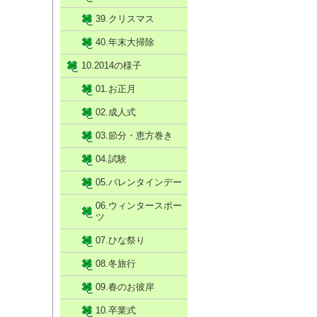
39.クリスマス
40.年末大掃除
10.2014の様子
01.お正月
02.成人式
03.節分・恵方巻き
04.試験
05.バレンタインデー
06.ウィンタースポー
ツ
07.ひな祭り
08.冬旅行
09.春のお彼岸
10.卒業式