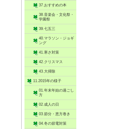
37.おすすめの本
38.音楽会・文化祭・
学園祭
39.七五三
40.マラソン・ジョギ
ング
41.寒さ対策
42.クリスマス
43.大掃除
11.2015年の様子
01.年末年始の過ごし
方
02.成人の日
03.節分・恵方巻き
04.冬の節電対策