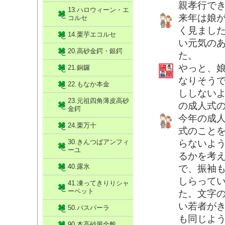
親孝行で
13.ハロウィーン・エ
来年は娘
コルセ
く見まし
14.栗芋エコルセ
い元気の
20.高砂金鍔・銀鍔
た。
やっと、娘
21.銅鑼
なりそう
22.もなか本金
ししないよ
23.元祖四角薄皮高砂
の成人式
金鍔
今年の成
24.栗万十
式のことを
30.きんつばアンフィ
らないよ
ーユ
るかを考
40.露氷
で、振袖
しらって
41.凍ってきりりシャ
ーベット
た。文字
い若者が
50.パスパーラ
も同じよ
90.本高砂屋全般