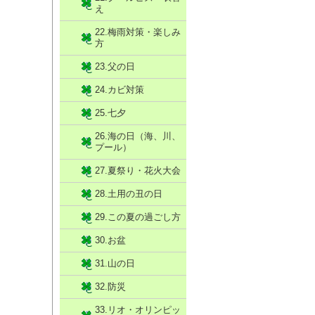
え
22.梅雨対策・楽しみ
方
23.父の日
24.カビ対策
25.七夕
26.海の日（海、川、
プール）
27.夏祭り・花火大会
28.土用の丑の日
29.この夏の過ごし方
30.お盆
31.山の日
32.防災
33.リオ・オリンピッ