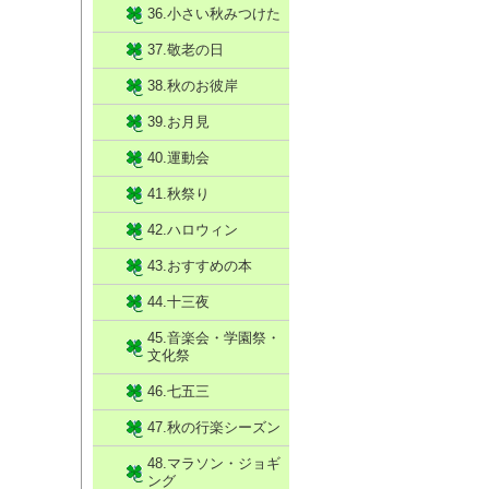
36.小さい秋みつけた
37.敬老の日
38.秋のお彼岸
39.お月見
40.運動会
41.秋祭り
42.ハロウィン
43.おすすめの本
44.十三夜
45.音楽会・学園祭・
文化祭
46.七五三
47.秋の行楽シーズン
48.マラソン・ジョギ
ング