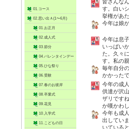
皆さんな
す。白いシ
01.コース
挙権があ
02.思い出Ａ(1〜6月)
今年は娘
01.お正月
02.成人式
今年は息
いっぱい
03.節分
た。久々
04.バレンタインデー
す。私の
05.ひな祭り
毎年自分
かかった
06.受験
今年の成
07.春のお彼岸
供達が沢
08.卒業式
ザリです
09.花見
か嘆かわ
今年も成
10.入学式
出してい
11.こどもの日
いている