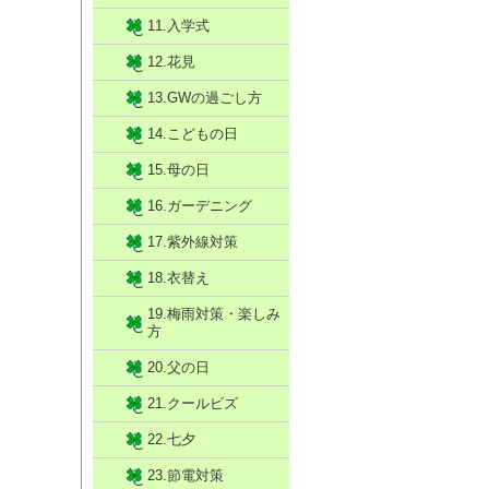
11.入学式
12.花見
13.GWの過ごし方
14.こどもの日
15.母の日
16.ガーデニング
17.紫外線対策
18.衣替え
19.梅雨対策・楽しみ
方
20.父の日
21.クールビズ
22.七夕
23.節電対策