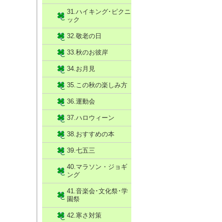
31.ハイキング･ピクニ
ック
32.敬老の日
33.秋のお彼岸
34.お月見
35.この秋の楽しみ方
36.運動会
37.ハロウィーン
38.おすすめの本
39.七五三
40.マラソン・ジョギ
ング
41.音楽会･文化祭･学
園祭
42.寒さ対策