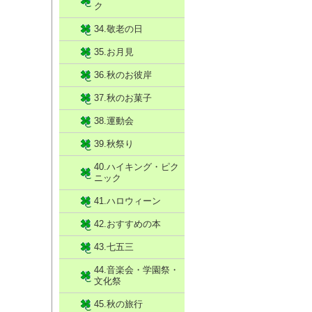
ク
34.敬老の日
35.お月見
36.秋のお彼岸
37.秋のお菓子
38.運動会
39.秋祭り
40.ハイキング・ピク
ニック
41.ハロウィーン
42.おすすめの本
43.七五三
44.音楽会・学園祭・
文化祭
45.秋の旅行