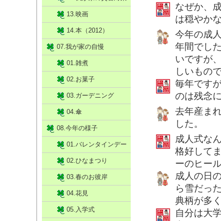
なぜか、
13.映画
は穏やか
14.本（2012）
今年の成人
年間でし
07.我が家の自慢
いですが
01.雑煮
しいもの
02.お菓子
毎年です
のは残念
03.ガーデニング
去年産まれ
04.傘
した。
08.今年の様子
成人式な
01.バレンタインデー
格好して
02.ひなまつり
ーのヒー
成人の日
03.春のお彼岸
ら雪だっ
04.花見
典柄が多
05.入学式
自分は大