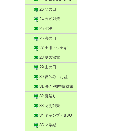
23.父の日
24.カビ対策
25.七夕
26.海の日
27.土用・ウナギ
28.夏の節電
29.山の日
30.夏休み・お盆
31.暑さ･熱中症対策
32.夏祭り
33.防災対策
34.キャンプ・BBQ
35.２学期