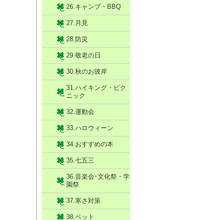
26.キャンプ・BBQ
27.月見
28.防災
29.敬老の日
30.秋のお彼岸
31.ハイキング・ピク
ニック
32.運動会
33.ハロウィーン
34.おすすめの本
35.七五三
36.音楽会･文化祭・学
園祭
37.寒さ対策
38.ペット