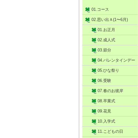
01.コース
02.思い出Ａ(1〜6月)
01.お正月
02.成人式
03.節分
04.バレンタインデー
05.ひな祭り
06.受験
07.春のお彼岸
08.卒業式
09.花見
10.入学式
11.こどもの日