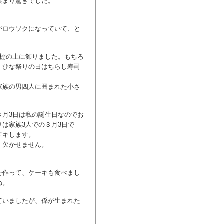
集まり驚きでした。
がロウソクになっていて、と
い棚の上に飾りました。もちろ
。ひな祭りの日はちらし寿司
家族の男四人に囲まれた小さ
３月3日は私の誕生日なのでお
は家族3人での３月3日で
ドキします。
、欠かせません。
を作って、ケーキも食べまし
ね。
ていましたが、孫が生まれた