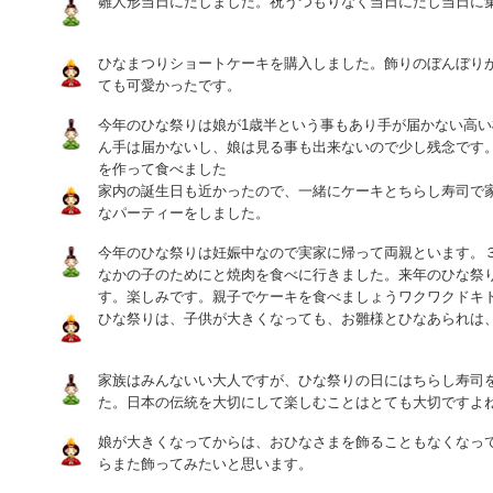
雛人形当日にだしました。祝うつもりなく当日にだし当日に
ひなまつりショートケーキを購入しました。飾りのぼんぼり
ても可愛かったです。
今年のひな祭りは娘が1歳半という事もあり手が届かない高
ん手は届かないし、娘は見る事も出来ないので少し残念です
を作って食べました
家内の誕生日も近かったので、一緒にケーキとちらし寿司で
なパーティーをしました。
今年のひな祭りは妊娠中なので実家に帰って両親といます。
なかの子のためにと焼肉を食べに行きました。来年のひな祭り
す。楽しみです。親子でケーキを食べましょうワクワクドキ
ひな祭りは、子供が大きくなっても、お雛様とひなあられは
家族はみんないい大人ですが、ひな祭りの日にはちらし寿司
た。日本の伝統を大切にして楽しむことはとても大切ですよ
娘が大きくなってからは、おひなさまを飾ることもなくなっ
らまた飾ってみたいと思います。