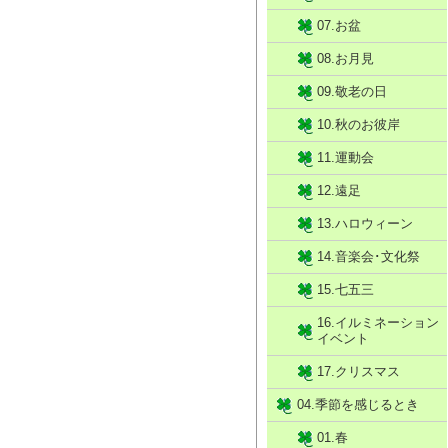
07.お盆
08.お月見
09.敬老の日
10.秋のお彼岸
11.運動会
12.遠足
13.ハロウィーン
14.音楽会･文化祭
15.七五三
16.イルミネーション
イベント
17.クリスマス
04.季節を感じるとき
01.春