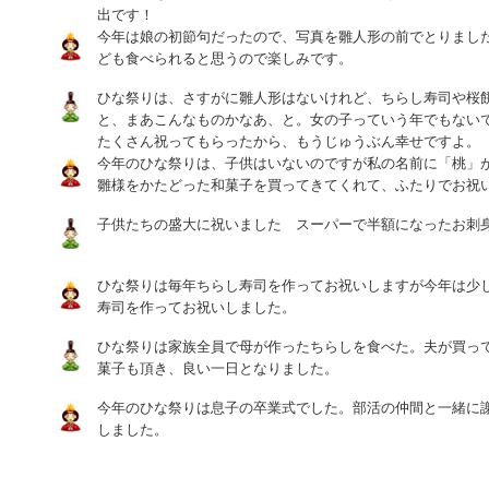
出です！
今年は娘の初節句だったので、写真を雛人形の前でとりまし
ども食べられると思うので楽しみです。
ひな祭りは、さすがに雛人形はないけれど、ちらし寿司や桜
と、まあこんなものかなあ、と。女の子っていう年でもない
たくさん祝ってもらったから、もうじゅうぶん幸せですよ。
今年のひな祭りは、子供はいないのですが私の名前に「桃」
雛様をかたどった和菓子を買ってきてくれて、ふたりでお祝
子供たちの盛大に祝いました スーパーで半額になったお刺
ひな祭りは毎年ちらし寿司を作ってお祝いしますが今年は少
寿司を作ってお祝いしました。
ひな祭りは家族全員で母が作ったちらしを食べた。夫が買っ
菓子も頂き、良い一日となりました。
今年のひな祭りは息子の卒業式でした。部活の仲間と一緒に
しました。