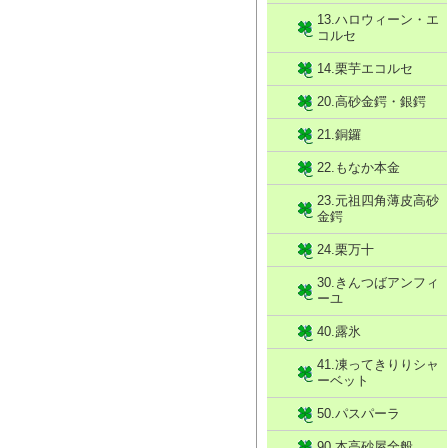
13.ハロウィーン・エ
コルセ
14.栗芋エコルセ
20.高砂金鍔・銀鍔
21.銅鑼
22.もなか本金
23.元祖四角薄皮高砂
金鍔
24.栗万十
30.きんつばアンフィ
ーユ
40.露氷
41.凍ってきりりシャ
ーベット
50.パスパーラ
90.本高砂屋全般