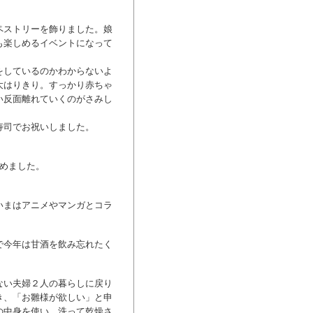
ペストリーを飾りました。娘
も楽しめるイベントになって
をしているのかわからないよ
大はりきり。すっかり赤ちゃ
い反面離れていくのがさみし
寿司でお祝いしました。
めました。
いまはアニメやマンガとコラ
で今年は甘酒を飲み忘れたく
ない夫婦２人の暮らしに戻り
き、「お雛様が欲しい」と申
の中身を使い、洗って乾燥さ