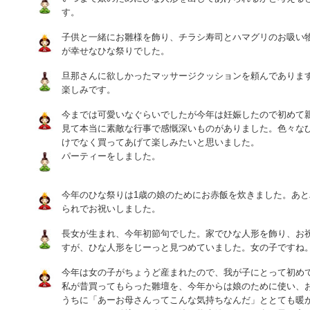
す。
子供と一緒にお雛様を飾り、チラシ寿司とハマグリのお吸い
が幸せなひな祭りでした。
旦那さんに欲しかったマッサージクッションを頼んでありま
楽しみです。
今までは可愛いなぐらいでしたが今年は妊娠したので初めて
見て本当に素敵な行事で感慨深いものがありました。色々な
けでなく買ってあげて楽しみたいと思いました。
パーティーをしました。
今年のひな祭りは1歳の娘のためにお赤飯を炊きました。あ
られでお祝いしました。
長女が生まれ、今年初節句でした。家でひな人形を飾り、お
すが、ひな人形をじーっと見つめていました。女の子ですね
今年は女の子がちょうど産まれたので、我が子にとって初め
私が昔買ってもらった雛壇を、今年からは娘のために使い、
うちに「あーお母さんってこんな気持ちなんだ」ととても暖