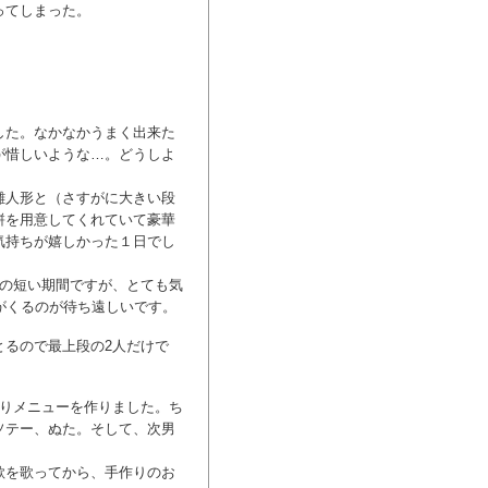
ってしまった。
した。なかなかうまく出来た
が惜しいような…。どうしよ
雛人形と（さすがに大きい段
餅を用意してくれていて豪華
気持ちが嬉しかった１日でし
んの短い期間ですが、とても気
がくるのが待ち遠しいです。
とるので最上段の2人だけで
祭りメニューを作りました。ち
ソテー、ぬた。そして、次男
歌を歌ってから、手作りのお