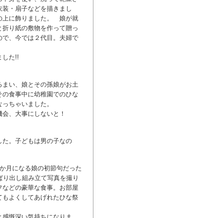
衣装・扇子などを描きまし
の上に飾りました。 娘が就
と折り紙の敷物を作って贈っ
ので、今では２代目。夫婦で
した!!
るまい、娘とその孫娘がお土
その食事中に幼稚園でのひな
なっちゃいました。
機会、大事にしないと！
した。子どもは男の子なの
7か月になる娘の初節句だった
ぱり出し組み立て写真を撮り
フなどの豪華な食事。お部屋
てもよくしてあげれたひな祭
と感慨深い気持ちになりま