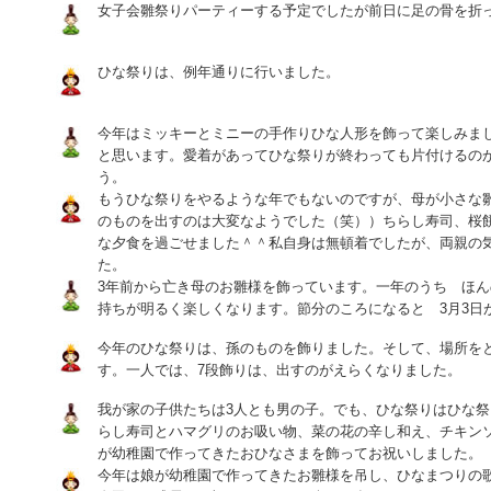
女子会雛祭りパーティーする予定でしたが前日に足の骨を折
ひな祭りは、例年通りに行いました。
今年はミッキーとミニーの手作りひな人形を飾って楽しみま
と思います。愛着があってひな祭りが終わっても片付けるの
う。
もうひな祭りをやるような年でもないのですが、母が小さな
のものを出すのは大変なようでした（笑））ちらし寿司、桜
な夕食を過ごせました＾＾私自身は無頓着でしたが、両親の
た。
3年前から亡き母のお雛様を飾っています。一年のうち ほ
持ちが明るく楽しくなります。節分のころになると 3月3日
今年のひな祭りは、孫のものを飾りました。そして、場所を
す。一人では、7段飾りは、出すのがえらくなりました。
我が家の子供たちは3人とも男の子。でも、ひな祭りはひな
らし寿司とハマグリのお吸い物、菜の花の辛し和え、チキン
が幼稚園で作ってきたおひなさまを飾ってお祝いしました。
今年は娘が幼稚園で作ってきたお雛様を吊し、ひなまつりの