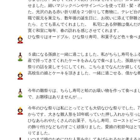
せました。細いマジックペンやサインペンを使って顔・髪・
た。光沢のある赤い折り紙を２つ折りして敷物に。テレビ台
職で親元を巣立ち、数年後の誕生日に、お祝いに添えて卵雛
たら、とても喜んでくれました。 私宅にある卵雛は傷んだ
寛ぐ和室に毎年、春の訪れを感じさせてくれます。
ひな祭りはオードブル、ひな祭り寿司、和菓子など色々食べま
５歳になる孫娘と一緒に過ごしました。私がちらし寿司をふ
産で持ってきてくれたケーキをみんなで食べました。孫娘が
祭りの話を楽しそうにしてくれ、こちらまでなんだか嬉しく
高校生の娘とケーキを頂きました、一緒に過ごせる、僅かな
今年の雛祭りは、ちらし寿司と蛤のお吸い物を作って食べま
で、お雛様はありませんが…。
今年のひな祭りは私にとってとても大切なひな祭りでした。
からです。大きな雛人形を10年眠っていた押し入れから引っ
ひなあられやたくさんのお菓子、ちらし寿司、ローストビー
の飾り付けなどものすごく頑張りました。愛娘の初節句はと
りてました。
いつまで娘のためにひな人形を出してあげられるかと考える