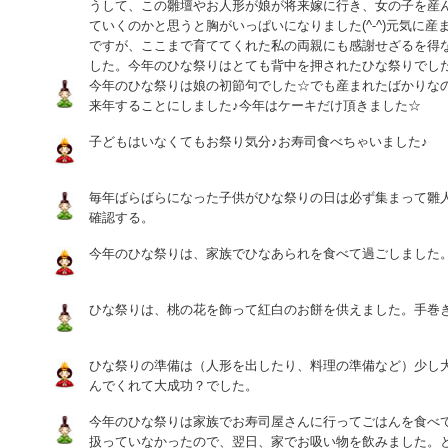
うして、この雛壇やお人形が娘が将来嫁に行き、女の子を産
ていくのかと思うと胸がいっぱいになりました(^-^)元気に
ですが、ここまで育ててくれた私の両親にも感謝せざるを得
した。今年のひな祭りはとても背中を押されたひな祭りでし
今年のひな祭りは娘の初節句でした☆でも産まれたばかりな
来年することにしました♪今年はケーキだけ頂きました☆
子どもはいなくてもお祭り気分♪お寿司食べちゃいました♪
毎年ばらばらになった子供がひな祭りの日は必ず集まって雛
確認する。
今年のひな祭りは、家族でひなあられを食べて過ごしました
ひな祭りは、桃の花を飾って紅白のお餅を供えました。手巻
ひな祭りの準備は（人形を出したり、料理の準備など）少し
んでくれて大成功？でした。
今年のひな祭りは家族でお寿司屋さんに行ってごはんを食べ
扱っていなかったので、翌日、家でお吸い物を飲みました。