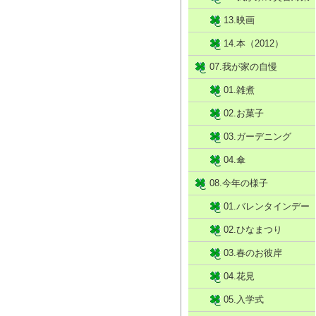
13.映画
14.本（2012）
07.我が家の自慢
01.雑煮
02.お菓子
03.ガーデニング
04.傘
08.今年の様子
01.バレンタインデー
02.ひなまつり
03.春のお彼岸
04.花見
05.入学式