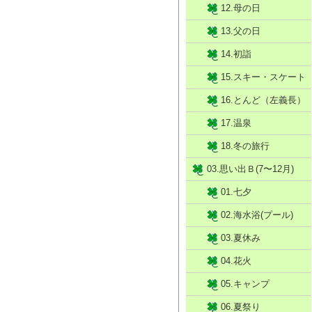
12.母の日
13.父の日
14.初詣
15.スキー・スケート
16.とんど（左義長）
17.温泉
18.冬の旅行
03.思い出Ｂ(7〜12月)
01.七夕
02.海水浴(プール)
03.夏休み
04.花火
05.キャンプ
06.夏祭り