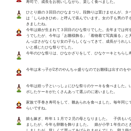
寿司で、成長をお祝いしながら、楽しく食べました。
ひとり娘の３回目のひなまつり。段飾りは置けませんが、タ
は「しらゆきひめ」と呼んで喜んでいます。女の子も男の子
きましたね。
今年は娘が生まれて３回目のひな祭りでした。去年までは何
うでしたが、今年は「お雛様飾る」「着物着て写真撮る」と
んっぽさがなくなり女の子らしくなってきて、成長がうれし
いと感じたひな祭りでした。
今年のひな祭りは、ひなかざりをして、ひなケーキとちらし
今年は末っ子が2才のやんちゃ盛りなのでお雛様は出すのをや
今年は姪っ子といっしょにひな祭りのケーキを食べました。
ボしたケーキがたくさんあって選ぶのに迷いました。
家族で手巻き寿司をして、雛あられを食べました。毎年同じ
らいですね。
娘も嫁ぎ、昨年１１月で２児の母となりました。 子供もい
ましたが、今年も卵雛を飾りました。 娘が小学１年生のと
しましたが、貧しくて買ってあげられませんでした。卵２個