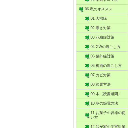
06.私のオススメ
01.大掃除
02.寒さ対策
03.花粉症対策
04.GWの過ごし方
05.紫外線対策
06.梅雨の過ごし方
07.カビ対策
08.節電方法
09.本（読書週間）
10.冬の節電方法
11.お菓子の容器の使
い方
12.我が家の災害対策