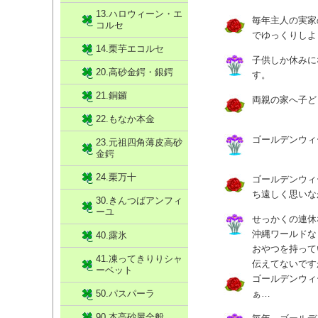
13.ハロウィーン・エ
毎年主人の実家
コルセ
でゆっくりしよ
14.栗芋エコルセ
子供しか休みに
20.高砂金鍔・銀鍔
す。
21.銅鑼
両親の家へ子ど
22.もなか本金
ゴールデンウィ
23.元祖四角薄皮高砂
金鍔
24.栗万十
ゴールデンウィ
ち遠しく思いな
30.きんつばアンフィ
ーユ
せっかくの連休
沖縄ワールドな
40.露氷
おやつを持って
41.凍ってきりりシャ
伝えてないです
ーベット
ゴールデンウィ
50.パスパーラ
ぁ…
90.本高砂屋全般