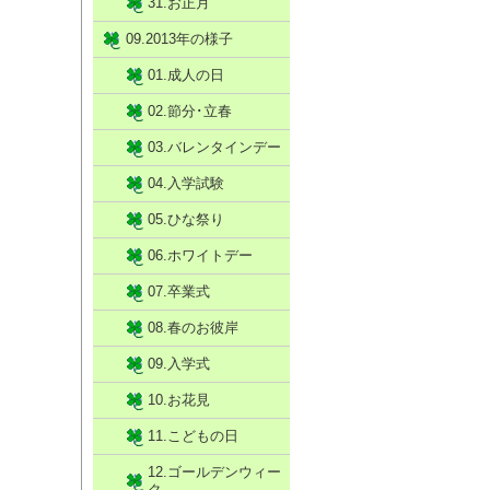
31.お正月
09.2013年の様子
01.成人の日
02.節分･立春
03.バレンタインデー
04.入学試験
05.ひな祭り
06.ホワイトデー
07.卒業式
08.春のお彼岸
09.入学式
10.お花見
11.こどもの日
12.ゴールデンウィー
ク