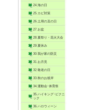
24.海の日
25.カビ対策
26.土用の丑の日
27.お盆
28.夏祭り・花火大会
29.夏休み
30.我が家の防災
31.お月見
32.敬老の日
33.秋のお彼岸
34.運動会･体育祭
35.ハイキング･ピクニ
ック
36.ハロウィーン