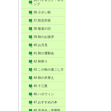
35.ハイキング・キャ
ンプ
36.小さい秋
37.防災対策
38.敬老の日
39.秋のお彼岸
40.お月見
41.秋の運動会
42.秋祭り
43.この秋の過ごし方
44.秋の衣替え
45.十三夜
46.ハロウィン
47.おすすめの本
48.音楽会・学園祭