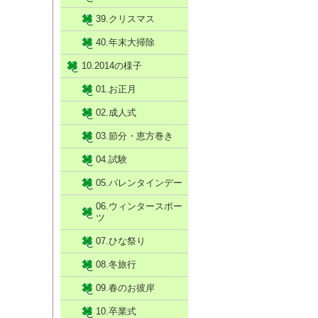
39.クリスマス
40.年末大掃除
10.2014の様子
01.お正月
02.成人式
03.節分・恵方巻き
04.試験
05.バレンタインデー
06.ウィンタースポー
ツ
07.ひな祭り
08.冬旅行
09.春のお彼岸
10.卒業式