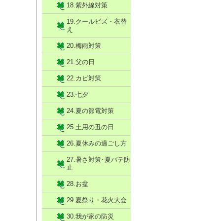
18.紫外線対策
19.クールビズ・衣替
え
20.梅雨対策
21.父の日
22.カビ対策
23.七夕
24.夏の節電対策
25.土用の丑の日
26.夏休みの過ごし方
27.暑さ対策･夏バテ防
止
28.お盆
29.夏祭り・花火大会
30.我が家の防災