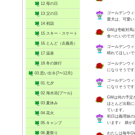
12.母の日
ゴールデンウィ
13.父の日
愛犬は、可愛い
14.初詣
GWは壱岐対馬
15.スキー・スケート
食べたいのでガ
16.とんど（左義長）
ゴールデンウィ
晴れてほしいで
17.温泉
18.冬の旅行
ゴールデンウィ
になりそうです
03.思い出Ｂ(7〜12月)
ゴールデンウィ
01.七夕
になりそうです
02.海水浴(プール)
GWは何の予定
03.夏休み
ほとんど出勤に
ています。
04.花火
初日は義理妹の
います♪ 娘が
05.キャンプ
06.夏祭り
わたしは毎年G