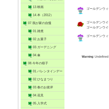
13.映画
ゴールデンウィ
14.本（2012）
ゴールデンウイ
07.我が家の自慢
ゴールデンウイ
01.雑煮
ゴールデンウィ
02.お菓子
03.ガーデニング
04.傘
Warning
: Undefined
08.今年の様子
01.バレンタインデー
02.ひなまつり
03.春のお彼岸
04.花見
05.入学式