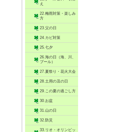
え
22.梅雨対策・楽しみ
方
23.父の日
24.カビ対策
25.七夕
26.海の日（海、川、
プール）
27.夏祭り・花火大会
28.土用の丑の日
29.この夏の過ごし方
30.お盆
31.山の日
32.防災
33.リオ・オリンピッ