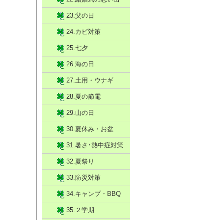
23.父の日
24.カビ対策
25.七夕
26.海の日
27.土用・ウナギ
28.夏の節電
29.山の日
30.夏休み・お盆
31.暑さ･熱中症対策
32.夏祭り
33.防災対策
34.キャンプ・BBQ
35.２学期