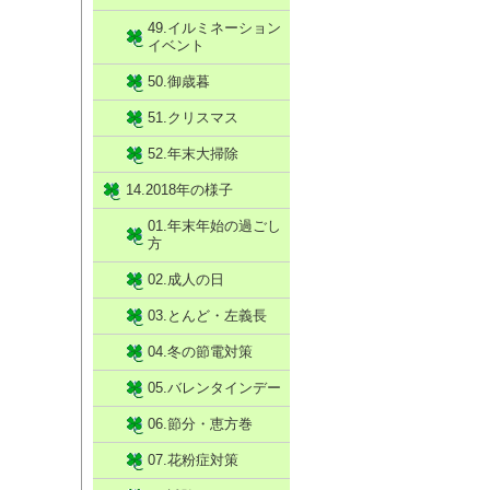
49.イルミネーション
イベント
50.御歳暮
51.クリスマス
52.年末大掃除
14.2018年の様子
01.年末年始の過ごし
方
02.成人の日
03.とんど・左義長
04.冬の節電対策
05.バレンタインデー
06.節分・恵方巻
07.花粉症対策