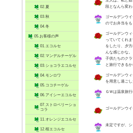
主人は、私と姑
段となんら変わ
02.夏
03.秋
ゴールデンウイ
のでお弁当をも
04.冬
ゴールデンウィ
05.お客様の声
っていてくれま
01.エコルセ
をしたり、夕方
んな感じかな。
02.マンデルチーゲル
子供たちのクラ
と旅行できるか
03.ショコラエコルセ
ゴールデンウィ
04.モンロワ
を用意し過ごし
05.ココチーゲル
ＧＷは温泉旅行
06.アイシーエコルセ
07.ストロベリーショ
ゴールデンウイ
コラ
11.オレンジエコルセ
未定ですが、シ
12.桜エコルセ