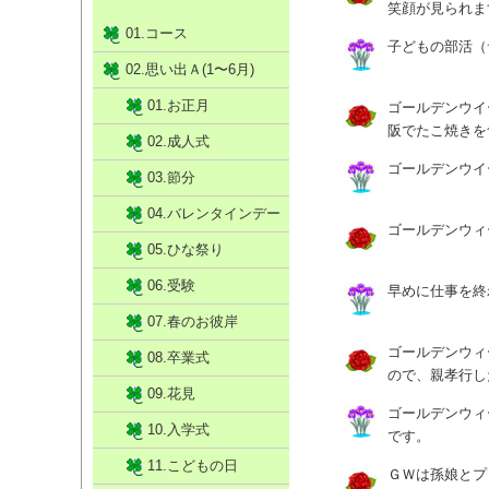
笑顔が見られま
01.コース
子どもの部活（
02.思い出Ａ(1〜6月)
01.お正月
ゴールデンウイ
阪でたこ焼きを
02.成人式
ゴールデンウイ
03.節分
04.バレンタインデー
ゴールデンウィ
05.ひな祭り
06.受験
早めに仕事を終
07.春のお彼岸
ゴールデンウィ
08.卒業式
ので、親孝行し
09.花見
ゴールデンウィ
10.入学式
です。
11.こどもの日
ＧＷは孫娘とプ