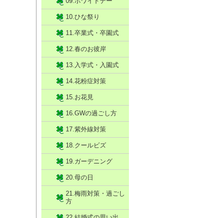
09.ホワイトデー
10.ひな祭り
11.卒業式・卒園式
12.春のお彼岸
13.入学式・入園式
14.花粉症対策
15.お花見
16.GWの過ごし方
17.紫外線対策
18.クールビズ
19.ガーデニング
20.母の日
21.梅雨対策・過ごし
方
22.結婚式の思い出