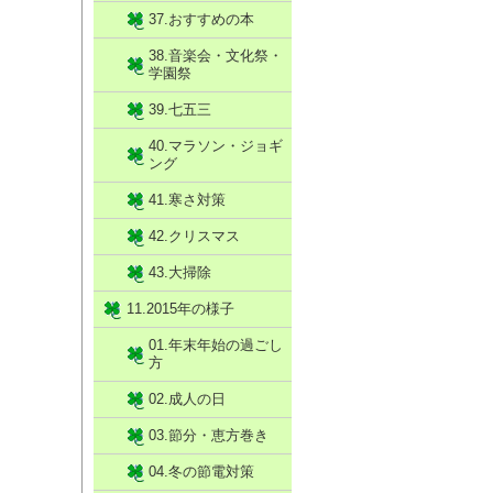
37.おすすめの本
38.音楽会・文化祭・
学園祭
39.七五三
40.マラソン・ジョギ
ング
41.寒さ対策
42.クリスマス
43.大掃除
11.2015年の様子
01.年末年始の過ごし
方
02.成人の日
03.節分・恵方巻き
04.冬の節電対策