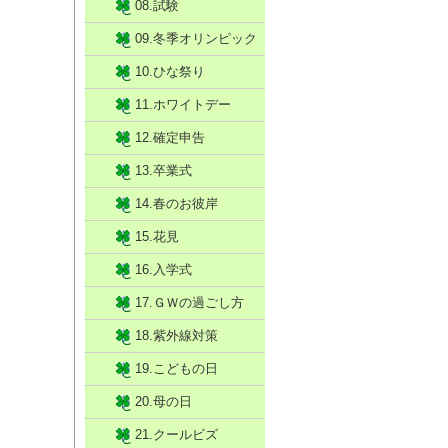
08.試験
09.冬季オリンピック
10.ひな祭り
11.ホワイトデー
12.確定申告
13.卒業式
14.春のお彼岸
15.花見
16.入学式
17.ＧＷの過ごし方
18.紫外線対策
19.こどもの日
20.母の日
21.クールビズ