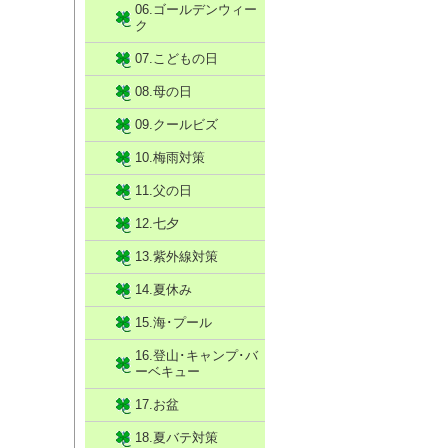
06.ゴールデンウィー
ク
07.こどもの日
08.母の日
09.クールビズ
10.梅雨対策
11.父の日
12.七夕
13.紫外線対策
14.夏休み
15.海･プール
16.登山･キャンプ･バ
ーベキュー
17.お盆
18.夏バテ対策