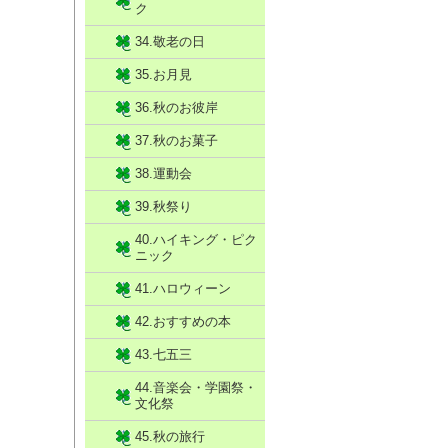
ク
34.敬老の日
35.お月見
36.秋のお彼岸
37.秋のお菓子
38.運動会
39.秋祭り
40.ハイキング・ピク
ニック
41.ハロウィーン
42.おすすめの本
43.七五三
44.音楽会・学園祭・
文化祭
45.秋の旅行