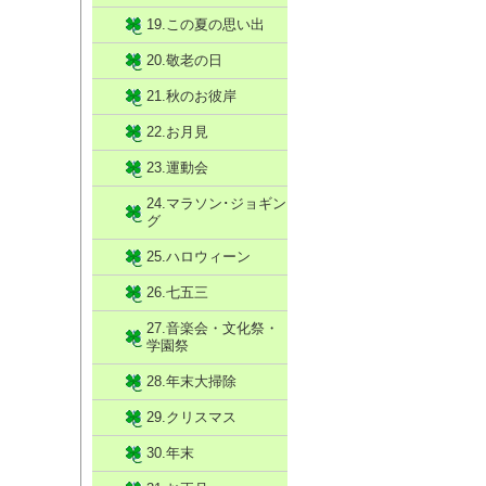
19.この夏の思い出
20.敬老の日
21.秋のお彼岸
22.お月見
23.運動会
24.マラソン･ジョギン
グ
25.ハロウィーン
26.七五三
27.音楽会・文化祭・
学園祭
28.年末大掃除
29.クリスマス
30.年末