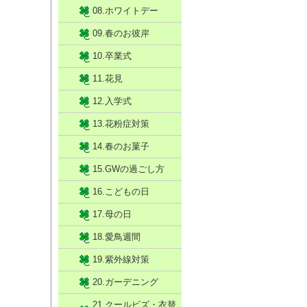
08.ホワイトデー
09.春のお彼岸
10.卒業式
11.花見
12.入学式
13.花粉症対策
14.春のお菓子
15.GWの過ごし方
16.こどもの日
17.母の日
18.愛鳥週間
19.紫外線対策
20.ガーデニング
21.クールビズ・衣替