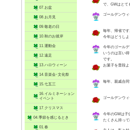
で、GWはとて
07.お盆
ゴールデンウィ
08.お月見
09.敬老の日
毎年、帰省です
10.秋のお彼岸
今年はどうしよ
11.運動会
今年のゴールデ
いうのは言い得
12.遠足
です。
13.ハロウィーン
お菓子を普段よ
14.音楽会･文化祭
毎年、親戚合同
15.七五三
16.イルミネーション
ゴールデンウィ
イベント
17.クリスマス
今年のGWは子
04.季節を感じるとき
たくさん持って
01.春