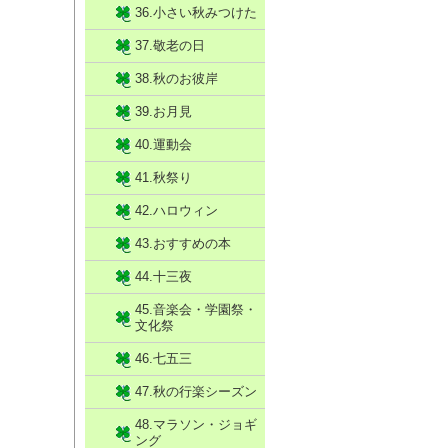
36.小さい秋みつけた
37.敬老の日
38.秋のお彼岸
39.お月見
40.運動会
41.秋祭り
42.ハロウィン
43.おすすめの本
44.十三夜
45.音楽会・学園祭・
文化祭
46.七五三
47.秋の行楽シーズン
48.マラソン・ジョギ
ング