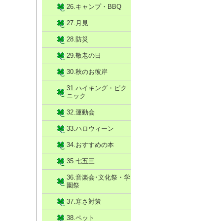
26.キャンプ・BBQ
27.月見
28.防災
29.敬老の日
30.秋のお彼岸
31.ハイキング・ピク
ニック
32.運動会
33.ハロウィーン
34.おすすめの本
35.七五三
36.音楽会･文化祭・学
園祭
37.寒さ対策
38.ペット