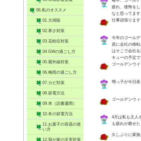
毎年、ゴールデ
疲れ、後悔をし
06.私のオススメ
なと思ってます
仕事頑張ります
01.大掃除
02.寒さ対策
今年のゴールデ
03.花粉症対策
原に会社の移転
はそこで会社を
04.GWの過ごし方
キューの予定で
05.紫外線対策
ゴールデンウイ
06.梅雨の過ごし方
甥っ子が今日産
07.カビ対策
08.節電方法
ゴールデンウィ
09.本（読書週間）
10.冬の節電方法
4月は私も主人
も疲れが癒せた
11.お菓子の容器の使
い方
久しぶりに家族
12.我が家の災害対策