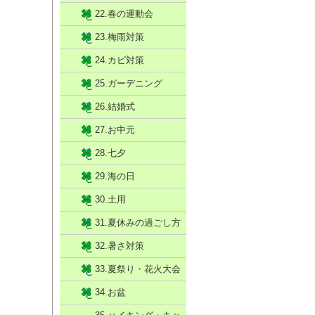
22.春の運動会
23.梅雨対策
24.カビ対策
25.ガーデニング
26.結婚式
27.お中元
28.七夕
29.海の日
30.土用
31.夏休みの過ごし方
32.暑さ対策
33.夏祭り・花火大会
34.お盆