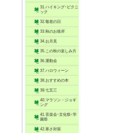
31.ハイキング･ピクニ
ック
32.敬老の日
33.秋のお彼岸
34.お月見
35.この秋の楽しみ方
36.運動会
37.ハロウィーン
38.おすすめの本
39.七五三
40.マラソン・ジョギ
ング
41.音楽会･文化祭･学
園祭
42.寒さ対策