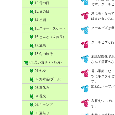
12.母の日
ます。クールビ
13.父の日
急に暑くなって
はまだタンスに
14.初詣
クールビズは機
15.スキー・スケート
16.とんど（左義長）
クールビズが始
17.温泉
18.冬の旅行
地球温暖化で北
なんて必要のな
03.思い出Ｂ(7〜12月)
01.七夕
暑い季節になっ
ツにネクタイと
02.海水浴(プール)
す。
出勤はハーフパ
03.夏休み
04.花火
衣替えついでに
05.キャンプ
す。
06.夏祭り