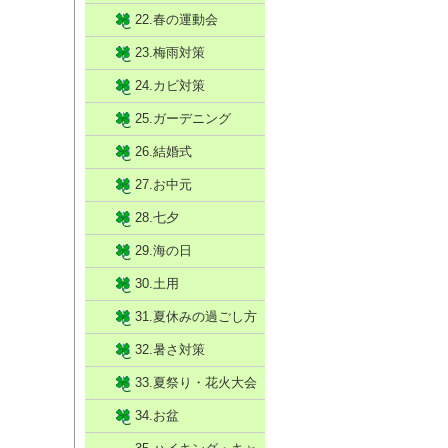
22.春の運動会
23.梅雨対策
24.カビ対策
25.ガーデニング
26.結婚式
27.お中元
28.七夕
29.海の日
30.土用
31.夏休みの過ごし方
32.暑さ対策
33.夏祭り・花火大会
34.お盆