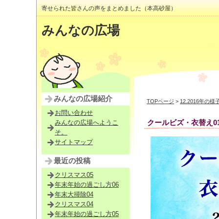
寄せられた皆さんの声をまとめました（本高砂屋）
みんなの広場
みんなの広場紹介
TOPページ
>
12.2016年の様
お問い合わせ
クールビズ・衣替え0
みんなの広場へようこ
そ。
サイトマップ
最近の投稿
クリスマス05
年末年始の過ごし方06
年末大掃除04
クリスマス04
年末年始の過ごし方05