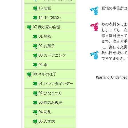
13.映画
夏場の事務所は
14.本（2012）
冬の衣料をしま
07.我が家の自慢
しまっても、次
毎日毎日洗って
01.雑煮
まで、次々と手
02.お菓子
に。楽しく充実
暑い日が続いて
03.ガーデニング
できてません。
04.傘
08.今年の様子
Warning
: Undefined
01.バレンタインデー
02.ひなまつり
03.春のお彼岸
04.花見
05.入学式