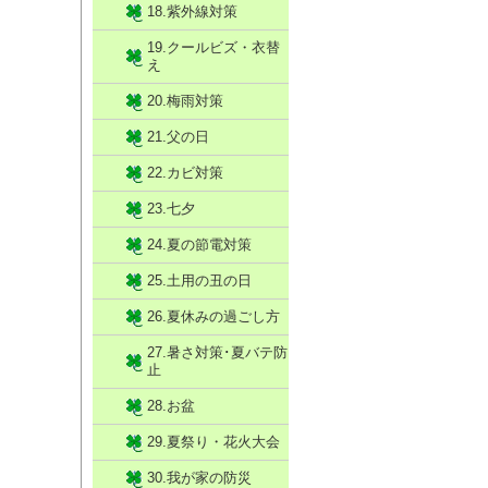
18.紫外線対策
19.クールビズ・衣替
え
20.梅雨対策
21.父の日
22.カビ対策
23.七夕
24.夏の節電対策
25.土用の丑の日
26.夏休みの過ごし方
27.暑さ対策･夏バテ防
止
28.お盆
29.夏祭り・花火大会
30.我が家の防災