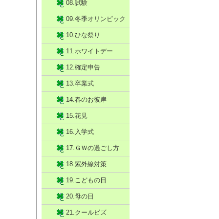
08.試験
09.冬季オリンピック
10.ひな祭り
11.ホワイトデー
12.確定申告
13.卒業式
14.春のお彼岸
15.花見
16.入学式
17.ＧＷの過ごし方
18.紫外線対策
19.こどもの日
20.母の日
21.クールビズ