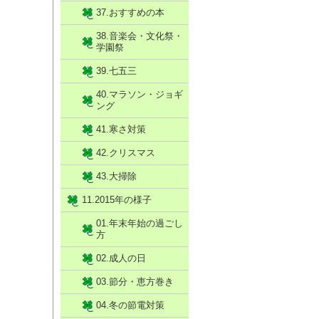
37.おすすめの本
38.音楽会・文化祭・
学園祭
39.七五三
40.マラソン・ジョギ
ング
41.寒さ対策
42.クリスマス
43.大掃除
11.2015年の様子
01.年末年始の過ごし
方
02.成人の日
03.節分・恵方巻き
04.冬の節電対策