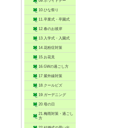
09.ホワイトデー
10.ひな祭り
11.卒業式・卒園式
12.春のお彼岸
13.入学式・入園式
14.花粉症対策
15.お花見
16.GWの過ごし方
17.紫外線対策
18.クールビズ
19.ガーデニング
20.母の日
21.梅雨対策・過ごし
方
22.結婚式の思い出