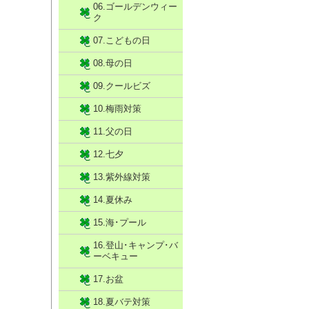
06.ゴールデンウィー
ク
07.こどもの日
08.母の日
09.クールビズ
10.梅雨対策
11.父の日
12.七夕
13.紫外線対策
14.夏休み
15.海･プール
16.登山･キャンプ･バ
ーベキュー
17.お盆
18.夏バテ対策