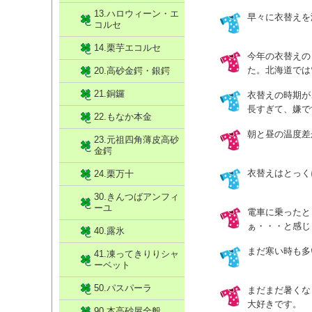
13.ハロウィーン・エ
早々に衣替えを
コルセ
14.栗芋エコルセ
今年の衣替えの
た。北海道では
20.高砂金鍔・銀鍔
21.銅鑼
衣替えの時期が
長すぎて、嫌で
22.もなか本金
朝と昼の温度差
23.元祖四角薄皮高砂
金鍔
衣替えはとっく
24.栗万十
30.きんつばアンフィ
ーユ
電車に乗った
ぁ・・・と感じます
40.露氷
まだ寒い時も多
41.凍ってきりりシャ
ーベット
50.パスパーラ
まだまだ暑くな
大好きです。
90.本高砂屋全般