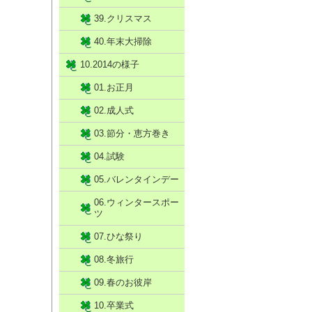
39.クリスマス
40.年末大掃除
10.2014の様子
01.お正月
02.成人式
03.節分・恵方巻き
04.試験
05.バレンタインデー
06.ウィンタースポー
ツ
07.ひな祭り
08.冬旅行
09.春のお彼岸
10.卒業式