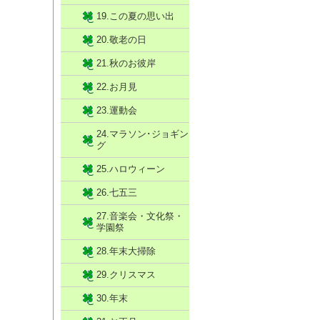
19.この夏の思い出
20.敬老の日
21.秋のお彼岸
22.お月見
23.運動会
24.マラソン･ジョギン
グ
25.ハロウィーン
26.七五三
27.音楽会・文化祭・
学園祭
28.年末大掃除
29.クリスマス
30.年末