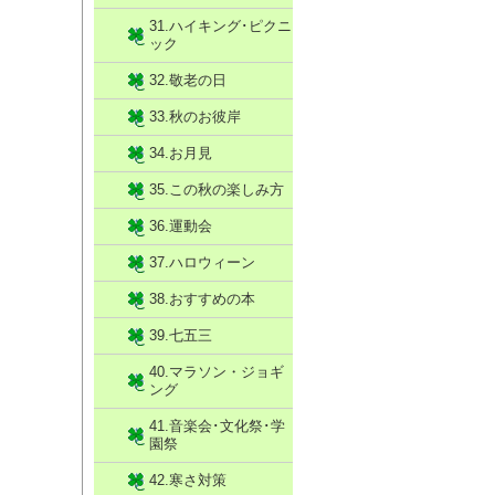
31.ハイキング･ピクニ
ック
32.敬老の日
33.秋のお彼岸
34.お月見
35.この秋の楽しみ方
36.運動会
37.ハロウィーン
38.おすすめの本
39.七五三
40.マラソン・ジョギ
ング
41.音楽会･文化祭･学
園祭
42.寒さ対策