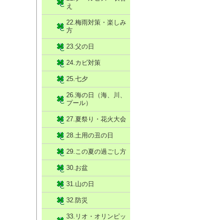
え
22.梅雨対策・楽しみ
方
23.父の日
24.カビ対策
25.七夕
26.海の日（海、川、
プール）
27.夏祭り・花火大会
28.土用の丑の日
29.この夏の過ごし方
30.お盆
31.山の日
32.防災
33.リオ・オリンピッ