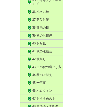
35.ハイキング・キャ
ンプ
36.小さい秋
37.防災対策
38.敬老の日
39.秋のお彼岸
40.お月見
41.秋の運動会
42.秋祭り
43.この秋の過ごし方
44.秋の衣替え
45.十三夜
46.ハロウィン
47.おすすめの本
48.音楽会・学園祭