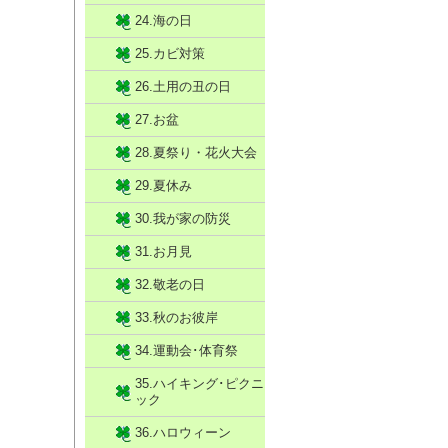
24.海の日
25.カビ対策
26.土用の丑の日
27.お盆
28.夏祭り・花火大会
29.夏休み
30.我が家の防災
31.お月見
32.敬老の日
33.秋のお彼岸
34.運動会･体育祭
35.ハイキング･ピクニ
ック
36.ハロウィーン