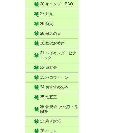
26.キャンプ・BBQ
27.月見
28.防災
29.敬老の日
30.秋のお彼岸
31.ハイキング・ピク
ニック
32.運動会
33.ハロウィーン
34.おすすめの本
35.七五三
36.音楽会･文化祭・学
園祭
37.寒さ対策
38.ペット