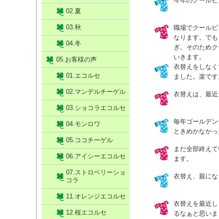
今年のクールビ
02.夏
03.秋
職場でクールビ
なります。でも
04.冬
ぎ。そのためク
いきます。
05.お客様の声
衣替えをしなく
01.エコルセ
ました。楽です
02.マンデルチーゲル
衣替えは、最近
03.ショコラエコルセ
毎年ゴールデン
04.モンロワ
ときめかなかっ
05.ココチーゲル
まだ全部終えて
06.アイシーエコルセ
ます。
07.ストロベリーショ
衣替え、親にな
コラ
11.オレンジエコルセ
衣替えを最近し
12.桜エコルセ
るなぁと思いま