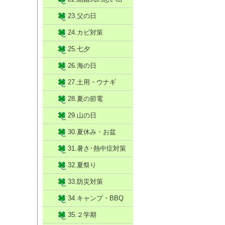
23.父の日
24.カビ対策
25.七夕
26.海の日
27.土用・ウナギ
28.夏の節電
29.山の日
30.夏休み・お盆
31.暑さ･熱中症対策
32.夏祭り
33.防災対策
34.キャンプ・BBQ
35.２学期