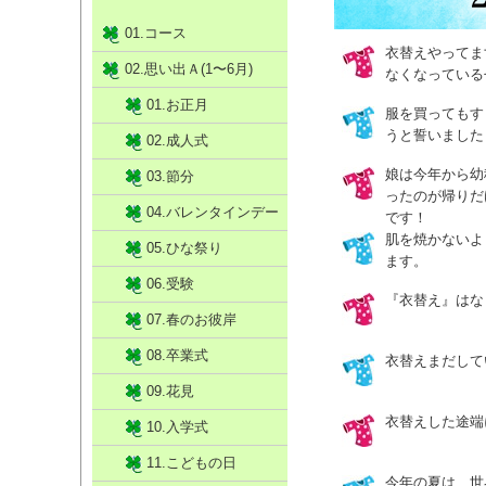
01.コース
衣替えやってま
02.思い出Ａ(1〜6月)
なくなっている
01.お正月
服を買ってもす
うと誓いました
02.成人式
娘は今年から幼
03.節分
ったのが帰りだ
04.バレンタインデー
です！
肌を焼かないよ
05.ひな祭り
ます。
06.受験
『衣替え』はな
07.春のお彼岸
08.卒業式
衣替えまだして
09.花見
衣替えした途端
10.入学式
11.こどもの日
今年の夏は、世