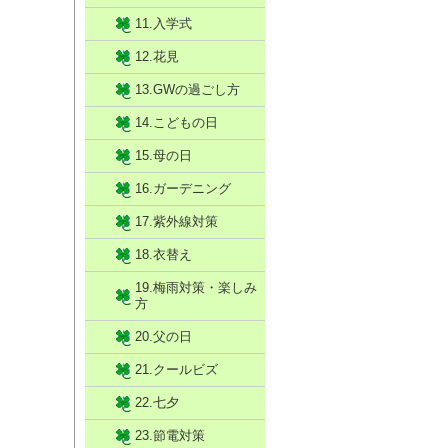
11.入学式
12.花見
13.GWの過ごし方
14.こどもの日
15.母の日
16.ガーデニング
17.紫外線対策
18.衣替え
19.梅雨対策・楽しみ
方
20.父の日
21.クールビズ
22.七夕
23.節電対策