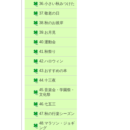
36.小さい秋みつけた
37.敬老の日
38.秋のお彼岸
39.お月見
40.運動会
41.秋祭り
42.ハロウィン
43.おすすめの本
44.十三夜
45.音楽会・学園祭・
文化祭
46.七五三
47.秋の行楽シーズン
48.マラソン・ジョギ
ング