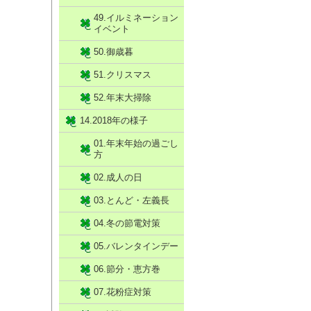
49.イルミネーション
イベント
50.御歳暮
51.クリスマス
52.年末大掃除
14.2018年の様子
01.年末年始の過ごし
方
02.成人の日
03.とんど・左義長
04.冬の節電対策
05.バレンタインデー
06.節分・恵方巻
07.花粉症対策