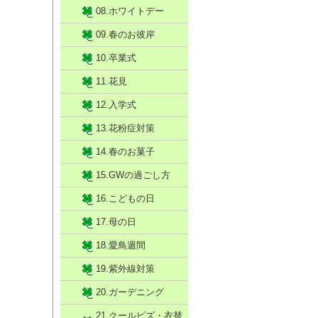
08.ホワイトデー
09.春のお彼岸
10.卒業式
11.花見
12.入学式
13.花粉症対策
14.春のお菓子
15.GWの過ごし方
16.こどもの日
17.母の日
18.愛鳥週間
19.紫外線対策
20.ガーデニング
21.クールビズ・衣替