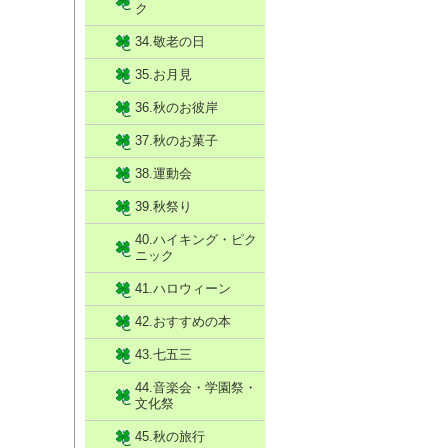
ク
34.敬老の日
35.お月見
36.秋のお彼岸
37.秋のお菓子
38.運動会
39.秋祭り
40.ハイキング・ピク
ニック
41.ハロウィーン
42.おすすめの本
43.七五三
44.音楽会・学園祭・
文化祭
45.秋の旅行