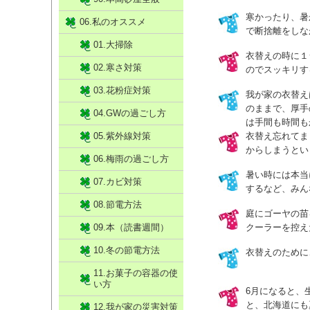
寒かったり、暑
06.私のオススメ
で断捨離をしな
01.大掃除
衣替えの時に１
02.寒さ対策
のでスッキリす
03.花粉症対策
我が家の衣替え
のままで、厚手
04.GWの過ごし方
は手間も時間も
05.紫外線対策
衣替え忘れてま
からしまうとい
06.梅雨の過ごし方
暑い時には本当
07.カビ対策
するなど、みん
08.節電方法
庭にゴーヤの苗
09.本（読書週間）
クーラーを控え
10.冬の節電方法
衣替えのために
11.お菓子の容器の使
い方
6月になると、
と、北海道にも
12.我が家の災害対策