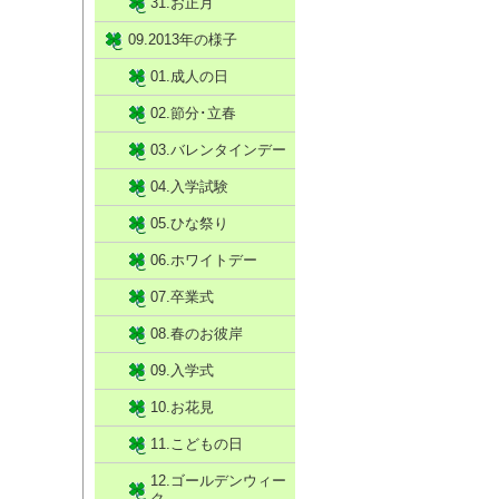
31.お正月
09.2013年の様子
01.成人の日
02.節分･立春
03.バレンタインデー
04.入学試験
05.ひな祭り
06.ホワイトデー
07.卒業式
08.春のお彼岸
09.入学式
10.お花見
11.こどもの日
12.ゴールデンウィー
ク