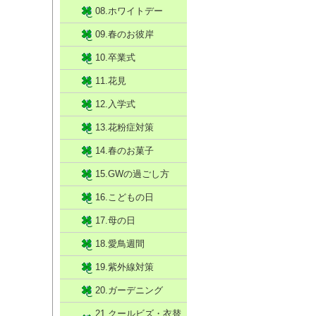
08.ホワイトデー
09.春のお彼岸
10.卒業式
11.花見
12.入学式
13.花粉症対策
14.春のお菓子
15.GWの過ごし方
16.こどもの日
17.母の日
18.愛鳥週間
19.紫外線対策
20.ガーデニング
21.クールビズ・衣替