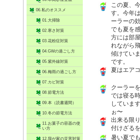
この夏、
06.私のオススメ
す。今年
01.大掃除
ーラーの
でも夏を
02.寒さ対策
方には部
03.花粉症対策
れながら
04.GWの過ごし方
傾けてい
です。
05.紫外線対策
夏はエア
06.梅雨の過ごし方
07.カビ対策
クーラー
08.節電方法
では寝る
09.本（読書週間）
していま
ぉ〜
10.冬の節電方法
出来る限
11.お菓子の容器の使
付けざるを
い方
暑い夏で
12.我が家の災害対策