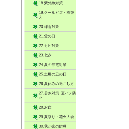
18.紫外線対策
19.クールビズ・衣替
え
20.梅雨対策
21.父の日
22.カビ対策
23.七夕
24.夏の節電対策
25.土用の丑の日
26.夏休みの過ごし方
27.暑さ対策･夏バテ防
止
28.お盆
29.夏祭り・花火大会
30.我が家の防災