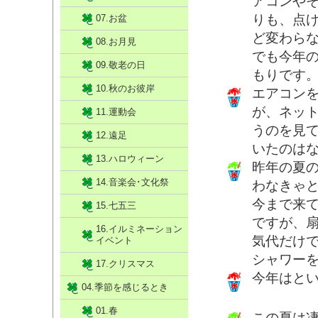
アコンや
りも、点
07.お盆
ど変わら
08.お月見
でも今年
09.敬老の日
もりです
10.秋のお彼岸
エアコン
が、ネッ
11.運動会
うのを見
12.遠足
いたのは
13.ハロウィーン
昨年の夏
14.音楽会･文化祭
わなきゃ
今まで来
15.七五三
ですが、
16.イルミネーション
気代だけ
イベント
シャワー
17.クリスマス
今年はと
04.季節を感じるとき
01.春
この夏は