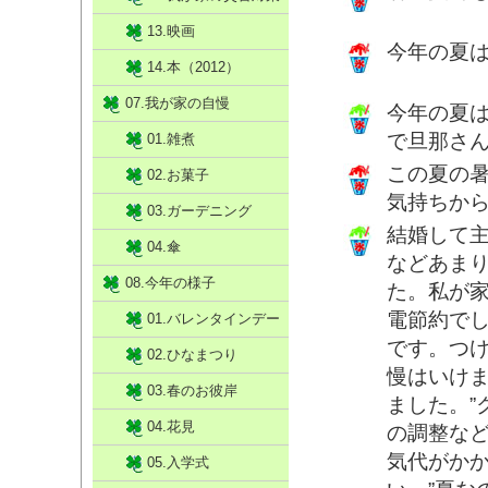
13.映画
今年の夏
14.本（2012）
07.我が家の自慢
今年の夏
で旦那さ
01.雑煮
この夏の
02.お菓子
気持ちか
03.ガーデニング
結婚して
04.傘
などあま
08.今年の様子
た。私が
電節約で
01.バレンタインデー
です。つ
02.ひなまつり
慢はいけ
03.春のお彼岸
ました。”
04.花見
の調整な
気代がかか
05.入学式