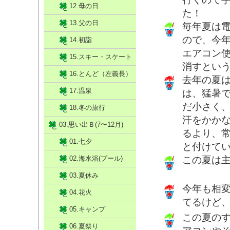
12.母の日
た！
13.父の日
毎年夏は
ので、今
14.初詣
エアコン
15.スキー・スケート
消すとい
16.とんど（左義長）
去年の夏
17.温泉
は、猛暑
だ小さく
18.冬の旅行
汗をかか
03.思い出Ｂ(7〜12月)
るより、
01.七夕
と付けて
02.海水浴(プール)
この夏は
03.夏休み
今年も相変
04.花火
てるけど、
05.キャンプ
この夏の
06.夏祭り