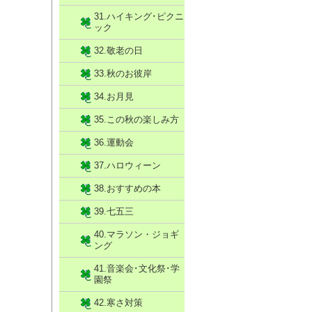
31.ハイキング･ピクニ
ック
32.敬老の日
33.秋のお彼岸
34.お月見
35.この秋の楽しみ方
36.運動会
37.ハロウィーン
38.おすすめの本
39.七五三
40.マラソン・ジョギ
ング
41.音楽会･文化祭･学
園祭
42.寒さ対策