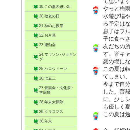
て思いま
19.この夏の思い出
やっと梅
水遊び場や
20.敬老の日
る予定はな
21.秋のお彼岸
息子はフ
22.お月見
子に食べ
23.運動会
友だちの
す。皆キ
24.マラソン･ジョギン
グ
露の場にな
この夏は
25.ハロウィーン
てしまい
26.七五三
今まで自
27.音楽会・文化祭・
した。普
学園祭
に、少し
28.年末大掃除
も優しく
29.クリスマス
この夏は
30.年末