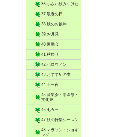
36.小さい秋みつけた
37.敬老の日
38.秋のお彼岸
39.お月見
40.運動会
41.秋祭り
42.ハロウィン
43.おすすめの本
44.十三夜
45.音楽会・学園祭・
文化祭
46.七五三
47.秋の行楽シーズン
48.マラソン・ジョギ
ング