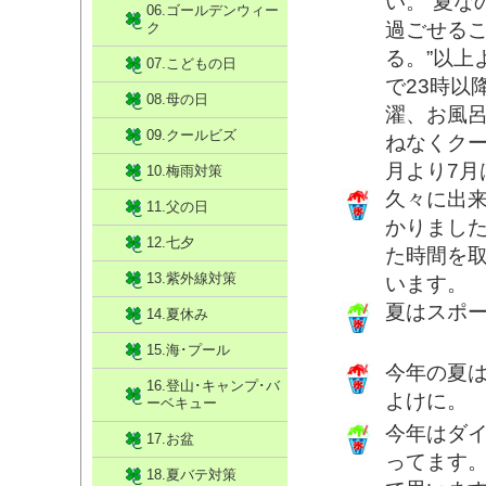
い。”夏な
06.ゴールデンウィー
過ごせるこ
ク
る。”以上
07.こどもの日
で23時以
08.母の日
濯、お風
09.クールビズ
ねなくク
月より7月
10.梅雨対策
久々に出
11.父の日
かりまし
12.七夕
た時間を
13.紫外線対策
います。
夏はスポ
14.夏休み
15.海･プール
今年の夏
16.登山･キャンプ･バ
よけに。
ーベキュー
今年はダ
17.お盆
ってます
18.夏バテ対策