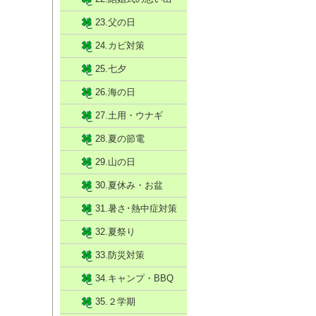
23.父の日
24.カビ対策
25.七夕
26.海の日
27.土用・ウナギ
28.夏の節電
29.山の日
30.夏休み・お盆
31.暑さ･熱中症対策
32.夏祭り
33.防災対策
34.キャンプ・BBQ
35.２学期