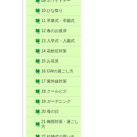
09.ホワイトデー
10.ひな祭り
11.卒業式・卒園式
12.春のお彼岸
13.入学式・入園式
14.花粉症対策
15.お花見
16.GWの過ごし方
17.紫外線対策
18.クールビズ
19.ガーデニング
20.母の日
21.梅雨対策・過ごし
方
22.結婚式の思い出