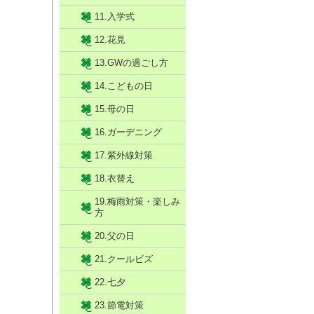
11.入学式
12.花見
13.GWの過ごし方
14.こどもの日
15.母の日
16.ガーデニング
17.紫外線対策
18.衣替え
19.梅雨対策・楽しみ
方
20.父の日
21.クールビズ
22.七夕
23.節電対策