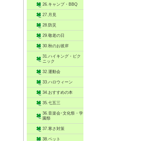
26.キャンプ・BBQ
27.月見
28.防災
29.敬老の日
30.秋のお彼岸
31.ハイキング・ピク
ニック
32.運動会
33.ハロウィーン
34.おすすめの本
35.七五三
36.音楽会･文化祭・学
園祭
37.寒さ対策
38.ペット