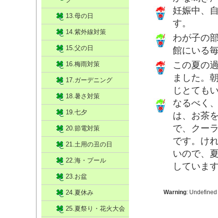
妊娠中、
13.母の日
す。
14.紫外線対策
わが子の部
15.父の日
館にいる
この夏の
16.梅雨対策
ました。
17.ガーデニング
じとても
18.暑さ対策
なるべく
19.七夕
は、お茶
で、クー
20.節電対策
です。け
21.土用の丑の日
いので、
22.海・プール
していま
23.お盆
24.夏休み
Warning
: Undefined
25.夏祭り・花火大会