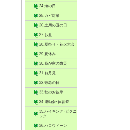
24.海の日
25.カビ対策
26.土用の丑の日
27.お盆
28.夏祭り・花火大会
29.夏休み
30.我が家の防災
31.お月見
32.敬老の日
33.秋のお彼岸
34.運動会･体育祭
35.ハイキング･ピクニ
ック
36.ハロウィーン