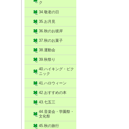
ク
34.敬老の日
35.お月見
36.秋のお彼岸
37.秋のお菓子
38.運動会
39.秋祭り
40.ハイキング・ピク
ニック
41.ハロウィーン
42.おすすめの本
43.七五三
44.音楽会・学園祭・
文化祭
45.秋の旅行