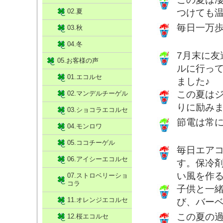
02.夏
つけても
毎日一万
03.秋
04.冬
7月末に友
05.お客様の声
ルに行っ
01.エコルセ
ました♪
この夏は
02.マンデルチーゲル
りに励み
03.ショコラエコルセ
節電は常
04.モンロワ
05.ココチーゲル
毎日エア
06.アイシーエコルセ
す。保冷
い風を作
07.ストロベリーショ
コラ
子供と一
11.オレンジエコルセ
び、バー
この夏の
12.桜エコルセ