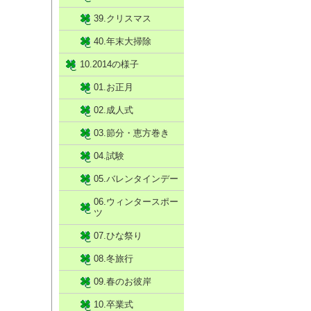
39.クリスマス
40.年末大掃除
10.2014の様子
01.お正月
02.成人式
03.節分・恵方巻き
04.試験
05.バレンタインデー
06.ウィンタースポー
ツ
07.ひな祭り
08.冬旅行
09.春のお彼岸
10.卒業式