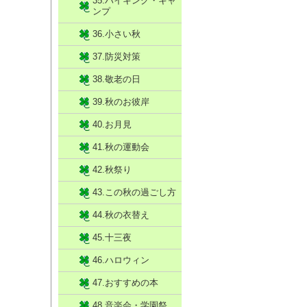
35.ハイキング・キャ
ンプ
36.小さい秋
37.防災対策
38.敬老の日
39.秋のお彼岸
40.お月見
41.秋の運動会
42.秋祭り
43.この秋の過ごし方
44.秋の衣替え
45.十三夜
46.ハロウィン
47.おすすめの本
48.音楽会・学園祭