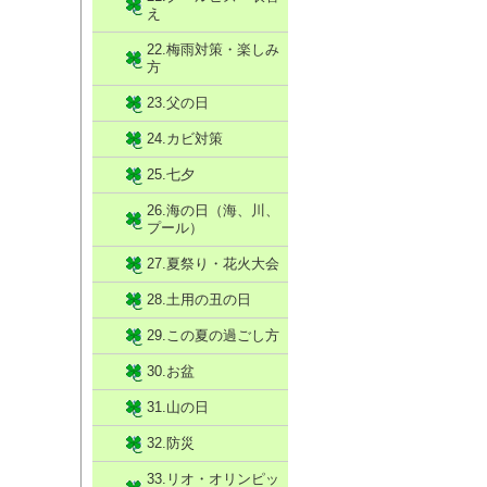
え
22.梅雨対策・楽しみ
方
23.父の日
24.カビ対策
25.七夕
26.海の日（海、川、
プール）
27.夏祭り・花火大会
28.土用の丑の日
29.この夏の過ごし方
30.お盆
31.山の日
32.防災
33.リオ・オリンピッ