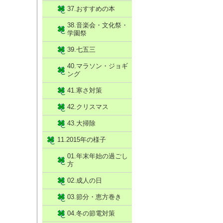
37.おすすめの本
38.音楽会・文化祭・
学園祭
39.七五三
40.マラソン・ジョギ
ング
41.寒さ対策
42.クリスマス
43.大掃除
11.2015年の様子
01.年末年始の過ごし
方
02.成人の日
03.節分・恵方巻き
04.冬の節電対策