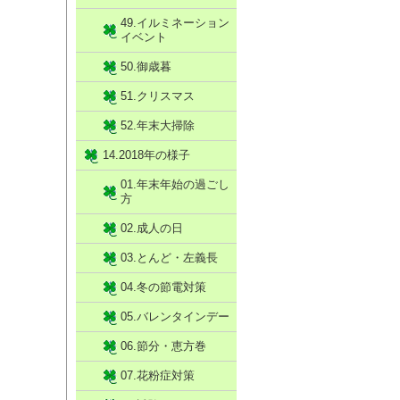
49.イルミネーション
イベント
50.御歳暮
51.クリスマス
52.年末大掃除
14.2018年の様子
01.年末年始の過ごし
方
02.成人の日
03.とんど・左義長
04.冬の節電対策
05.バレンタインデー
06.節分・恵方巻
07.花粉症対策