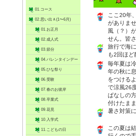
01.コース
ここ20年
02.思い出Ａ(1〜6月)
がありま
01.お正月
風（？）
せん。皆
02.成人式
旅行で海に
03.節分
も2回ほど
04.バレンタインデー
毎年夏は
05.ひな祭り
年の秋に
をつける
06.受験
で涼風26
07.春のお彼岸
ぱなしの
08.卒業式
付けたま
09.花見
暑さ対策
10.入学式
この夏は結
11.こどもの日
行くので