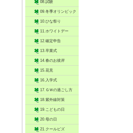
08.試験
09.冬季オリンピック
10.ひな祭り
11.ホワイトデー
12.確定申告
13.卒業式
14.春のお彼岸
15.花見
16.入学式
17.ＧＷの過ごし方
18.紫外線対策
19.こどもの日
20.母の日
21.クールビズ