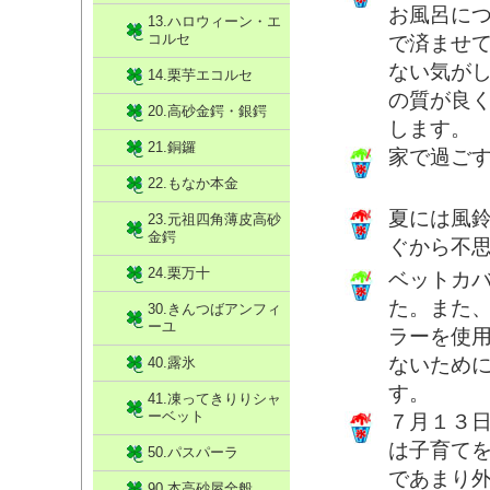
お風呂に
13.ハロウィーン・エ
コルセ
で済ませ
ない気が
14.栗芋エコルセ
の質が良
20.高砂金鍔・銀鍔
します。
21.銅鑼
家で過ご
22.もなか本金
夏には風
23.元祖四角薄皮高砂
金鍔
ぐから不
24.栗万十
ベットカ
た。また
30.きんつばアンフィ
ーユ
ラーを使
ないため
40.露氷
す。
41.凍ってきりりシャ
ーベット
７月１３
は子育て
50.パスパーラ
であまり
90.本高砂屋全般