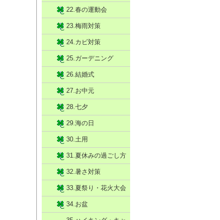
22.春の運動会
23.梅雨対策
24.カビ対策
25.ガーデニング
26.結婚式
27.お中元
28.七夕
29.海の日
30.土用
31.夏休みの過ごし方
32.暑さ対策
33.夏祭り・花火大会
34.お盆