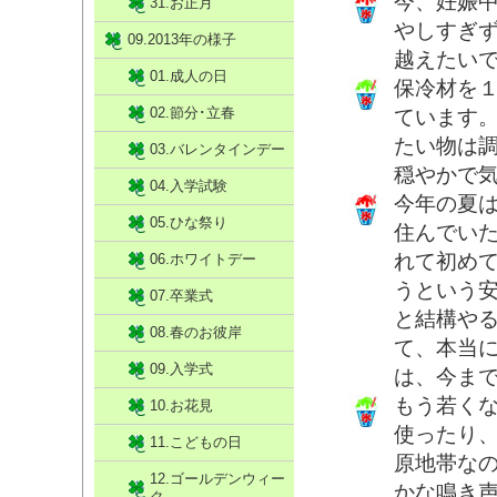
今、妊娠
31.お正月
やしすぎ
09.2013年の様子
越えたい
01.成人の日
保冷材を
02.節分･立春
ています
たい物は
03.バレンタインデー
穏やかで
04.入学試験
今年の夏
05.ひな祭り
住んでい
れて初め
06.ホワイトデー
うという
07.卒業式
と結構や
08.春のお彼岸
て、本当
09.入学式
は、今ま
もう若く
10.お花見
使ったり
11.こどもの日
原地帯な
12.ゴールデンウィー
かな鳴き
ク