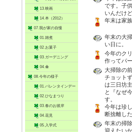
です。子
13.映画
いんだけ
14.本（2012）
年末は家
07.我が家の自慢
年末の大
01.雑煮
い日に。
02.お菓子
今年のク
03.ガーデニング
作ってパ
04.傘
大掃除の
08.今年の様子
チョットず
は三日坊
01.バレンタインデー
と『なぜ
02.ひなまつり
す。
03.春のお彼岸
今年は珍
断捨離し
04.花見
年末の掃
05.入学式
迎えたい