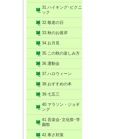
31.ハイキング･ピクニ
ック
32.敬老の日
33.秋のお彼岸
34.お月見
35.この秋の楽しみ方
36.運動会
37.ハロウィーン
38.おすすめの本
39.七五三
40.マラソン・ジョギ
ング
41.音楽会･文化祭･学
園祭
42.寒さ対策