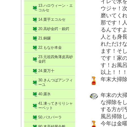
イレで水
13.ハロウィーン・エ
ウジャ！
コルセ
磨いてく
14.栗芋エコルセ
那です！
20.高砂金鍔・銀鍔
るんです
人とも身長
21.銅鑼
れただけ
22.もなか本金
ます！そ
23.元祖四角薄皮高砂
です！家
金鍔
す！お風呂
24.栗万十
以上！！
年末大掃
30.きんつばアンフィ
ーユ
40.露氷
年末の大
な掃除を
41.凍ってきりりシャ
ーベット
する方が
風呂掃除
50.パスパーラ
今年は金
90.本高砂屋全般