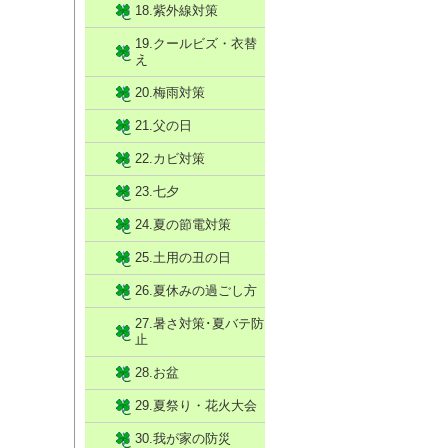
18.紫外線対策
19.クールビズ・衣替
え
20.梅雨対策
21.父の日
22.カビ対策
23.七夕
24.夏の節電対策
25.土用の丑の日
26.夏休みの過ごし方
27.暑さ対策･夏バテ防
止
28.お盆
29.夏祭り・花火大会
30.我が家の防災