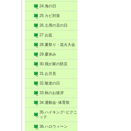
24.海の日
25.カビ対策
26.土用の丑の日
27.お盆
28.夏祭り・花火大会
29.夏休み
30.我が家の防災
31.お月見
32.敬老の日
33.秋のお彼岸
34.運動会･体育祭
35.ハイキング･ピクニ
ック
36.ハロウィーン