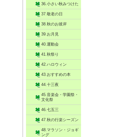
36.小さい秋みつけた
37.敬老の日
38.秋のお彼岸
39.お月見
40.運動会
41.秋祭り
42.ハロウィン
43.おすすめの本
44.十三夜
45.音楽会・学園祭・
文化祭
46.七五三
47.秋の行楽シーズン
48.マラソン・ジョギ
ング