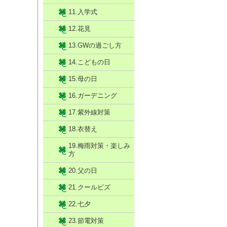
11.入学式
12.花見
13.GWの過ごし方
14.こどもの日
15.母の日
16.ガーデニング
17.紫外線対策
18.衣替え
19.梅雨対策・楽しみ
方
20.父の日
21.クールビズ
22.七夕
23.節電対策