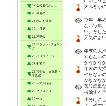
にいこう
19.この夏の思い出
大みそか
20.敬老の日
毎年、早
21.秋のお彼岸
ない毎年
22.お月見
い。そし
23.運動会
天気のよい
24.マラソン･ジョギン
グ
年末の大
25.ハロウィーン
やらない
がなかな
26.七五三
年末の大
27.音楽会・文化祭・
やらない
学園祭
がなかな
28.年末大掃除
普段簡単
29.クリスマス
掃除する
30.年末
小分けに
了 残す