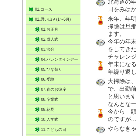
北海道の年
日をみは
01.コース
来年、年
02.思い出Ａ(1〜6月)
掃除は旦
01.お正月
ます。
02.成人式
今年の年
をしてき
03.節分
チャレン
04.バレンタインデー
年末になる
05.ひな祭り
年繰り返
06.受験
大掃除は
で、出勤
07.春のお彼岸
と思いま
08.卒業式
なんとな
09.花見
今から 
のですが
10.入学式
やらなき
11.こどもの日