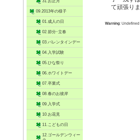
31.お正月
て頑張り
09.2013年の様子
01.成人の日
Warning
: Undefined
02.節分･立春
03.バレンタインデー
04.入学試験
05.ひな祭り
06.ホワイトデー
07.卒業式
08.春のお彼岸
09.入学式
10.お花見
11.こどもの日
12.ゴールデンウィー
ク