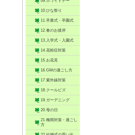
09.ホワイトデー
10.ひな祭り
11.卒業式・卒園式
12.春のお彼岸
13.入学式・入園式
14.花粉症対策
15.お花見
16.GWの過ごし方
17.紫外線対策
18.クールビズ
19.ガーデニング
20.母の日
21.梅雨対策・過ごし
方
22.結婚式の思い出