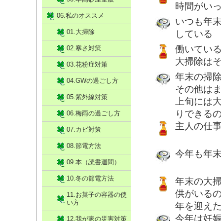
時間がい
06.私のオススメ
いつも年
01.大掃除
している
働いている
02.寒さ対策
大掃除は
03.花粉症対策
年末の掃除
04.GWの過ごし方
その他はま
05.紫外線対策
上旬には
りできる
06.梅雨の過ごし方
主人の仕事
07.カビ対策
08.節電方法
今年も年
09.本（読書週間）
10.冬の節電方法
年末の大
供がいる
11.お菓子の容器の使
い方
年を迎え
今年は妊
12.我が家の災害対策