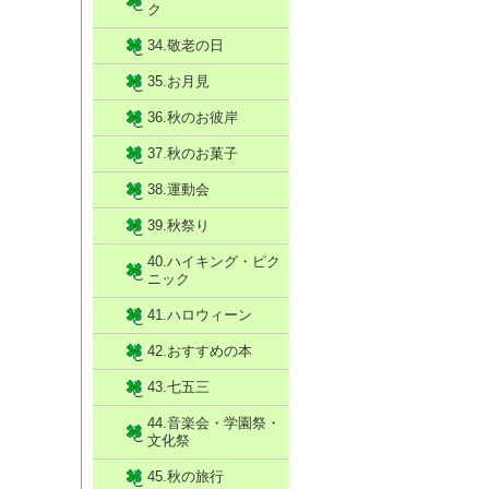
ク
34.敬老の日
35.お月見
36.秋のお彼岸
37.秋のお菓子
38.運動会
39.秋祭り
40.ハイキング・ピク
ニック
41.ハロウィーン
42.おすすめの本
43.七五三
44.音楽会・学園祭・
文化祭
45.秋の旅行