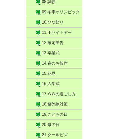
08.試験
09.冬季オリンピック
10.ひな祭り
11.ホワイトデー
12.確定申告
13.卒業式
14.春のお彼岸
15.花見
16.入学式
17.ＧＷの過ごし方
18.紫外線対策
19.こどもの日
20.母の日
21.クールビズ