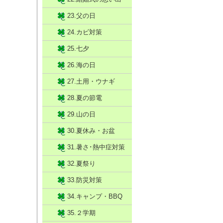
23.父の日
24.カビ対策
25.七夕
26.海の日
27.土用・ウナギ
28.夏の節電
29.山の日
30.夏休み・お盆
31.暑さ･熱中症対策
32.夏祭り
33.防災対策
34.キャンプ・BBQ
35.２学期