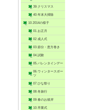
39.クリスマス
40.年末大掃除
10.2014の様子
01.お正月
02.成人式
03.節分・恵方巻き
04.試験
05.バレンタインデー
06.ウィンタースポー
ツ
07.ひな祭り
08.冬旅行
09.春のお彼岸
10.卒業式