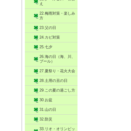
え
22.梅雨対策・楽しみ
方
23.父の日
24.カビ対策
25.七夕
26.海の日（海、川、
プール）
27.夏祭り・花火大会
28.土用の丑の日
29.この夏の過ごし方
30.お盆
31.山の日
32.防災
33.リオ・オリンピッ