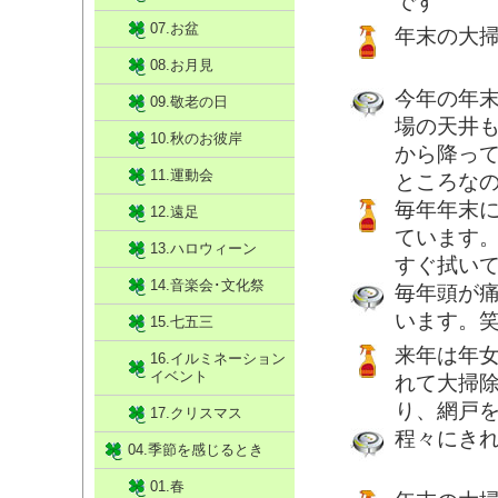
です
07.お盆
年末の大
08.お月見
今年の年
09.敬老の日
場の天井
10.秋のお彼岸
から降っ
11.運動会
ところな
毎年年末
12.遠足
ています
13.ハロウィーン
すぐ拭い
14.音楽会･文化祭
毎年頭が
います。
15.七五三
来年は年
16.イルミネーション
イベント
れて大掃
り、網戸
17.クリスマス
程々にき
04.季節を感じるとき
01.春