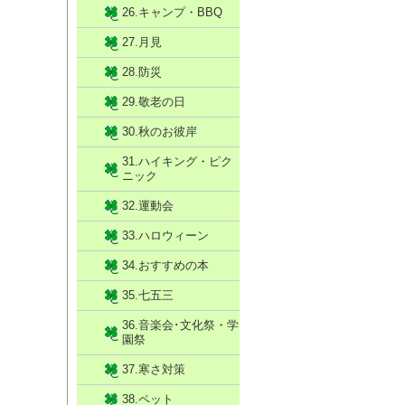
26.キャンプ・BBQ
27.月見
28.防災
29.敬老の日
30.秋のお彼岸
31.ハイキング・ピク
ニック
32.運動会
33.ハロウィーン
34.おすすめの本
35.七五三
36.音楽会･文化祭・学
園祭
37.寒さ対策
38.ペット