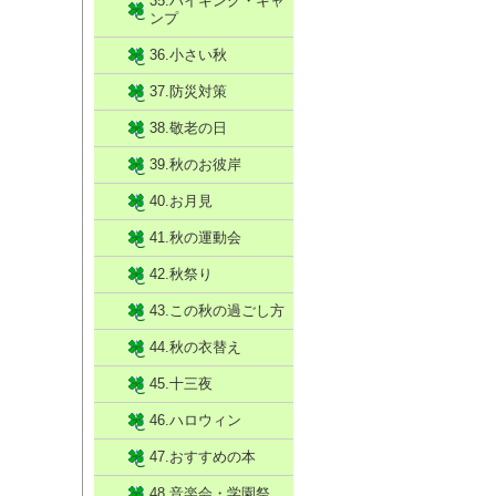
35.ハイキング・キャ
ンプ
36.小さい秋
37.防災対策
38.敬老の日
39.秋のお彼岸
40.お月見
41.秋の運動会
42.秋祭り
43.この秋の過ごし方
44.秋の衣替え
45.十三夜
46.ハロウィン
47.おすすめの本
48.音楽会・学園祭