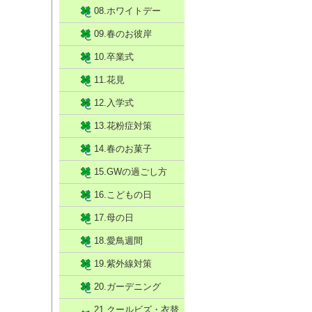
08.ホワイトデー
09.春のお彼岸
10.卒業式
11.花見
12.入学式
13.花粉症対策
14.春のお菓子
15.GWの過ごし方
16.こどもの日
17.母の日
18.愛鳥週間
19.紫外線対策
20.ガーデニング
21.クールビズ・衣替