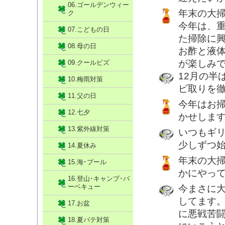
06.ゴールデンウィー
年末の大
ク
今年は、
07.こどもの日
た掃除に
08.母の日
お酢と液
が楽しみ
09.クールビズ
12月の半
10.梅雨対策
ビ取りを
11.父の日
今年はお
12.七夕
かせしま
13.紫外線対策
いつもギ
少しずつ
14.夏休み
年末の大
15.海･プール
かにやっ
16.登山･キャンプ･バ
ーベキュー
今まさに
してます
17.お盆
に悪戦苦
18.夏バテ対策