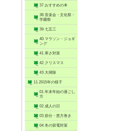
37.おすすめの本
38.音楽会・文化祭・
学園祭
39.七五三
40.マラソン・ジョギ
ング
41.寒さ対策
42.クリスマス
43.大掃除
11.2015年の様子
01.年末年始の過ごし
方
02.成人の日
03.節分・恵方巻き
04.冬の節電対策