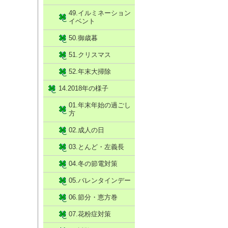
49.イルミネーション
イベント
50.御歳暮
51.クリスマス
52.年末大掃除
14.2018年の様子
01.年末年始の過ごし
方
02.成人の日
03.とんど・左義長
04.冬の節電対策
05.バレンタインデー
06.節分・恵方巻
07.花粉症対策