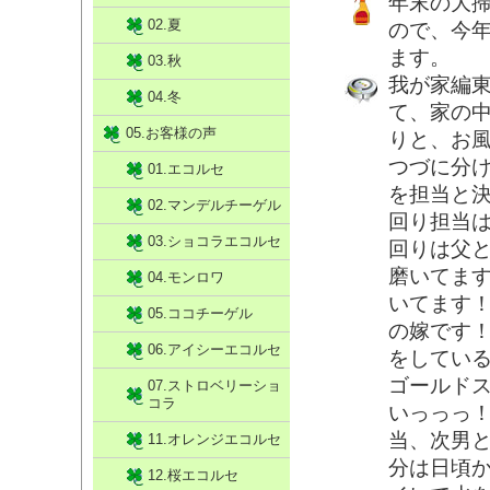
年末の大
02.夏
ので、今
ます。
03.秋
我が家編
04.冬
て、家の
05.お客様の声
りと、お
つづに分
01.エコルセ
を担当と決
02.マンデルチーゲル
回り担当
03.ショコラエコルセ
回りは父
磨いてま
04.モンロワ
いてます
05.ココチーゲル
の嫁です
06.アイシーエコルセ
をしてい
ゴールド
07.ストロベリーショ
コラ
いっっっ
当、次男
11.オレンジエコルセ
分は日頃
12.桜エコルセ