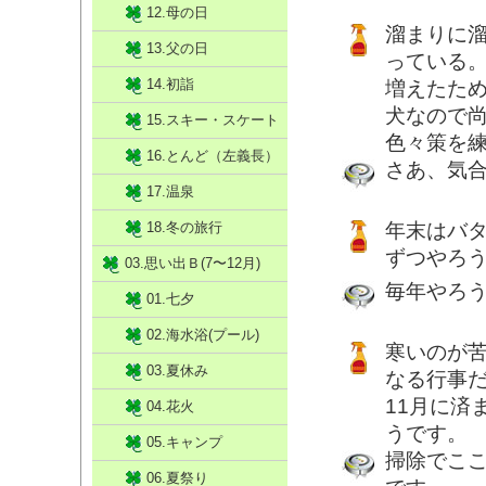
12.母の日
溜まりに
13.父の日
っている
14.初詣
増えたた
犬なので
15.スキー・スケート
色々策を
16.とんど（左義長）
さあ、気
17.温泉
18.冬の旅行
年末はバ
ずつやろ
03.思い出Ｂ(7〜12月)
毎年やろ
01.七夕
02.海水浴(プール)
寒いのが
03.夏休み
なる行事
11月に済
04.花火
うです。
05.キャンプ
掃除でこ
06.夏祭り