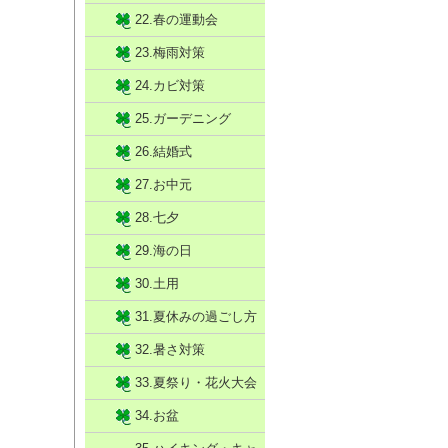
22.春の運動会
23.梅雨対策
24.カビ対策
25.ガーデニング
26.結婚式
27.お中元
28.七夕
29.海の日
30.土用
31.夏休みの過ごし方
32.暑さ対策
33.夏祭り・花火大会
34.お盆