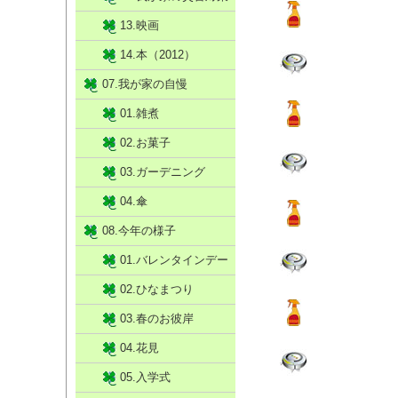
13.映画
14.本（2012）
07.我が家の自慢
01.雑煮
02.お菓子
03.ガーデニング
04.傘
08.今年の様子
01.バレンタインデー
02.ひなまつり
03.春のお彼岸
04.花見
05.入学式