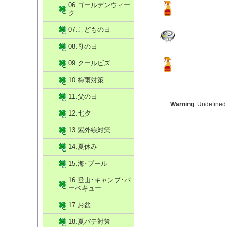
06.ゴールデンウィー
ク
07.こどもの日
08.母の日
09.クールビズ
10.梅雨対策
11.父の日
Warning
: Undefined
12.七夕
13.紫外線対策
14.夏休み
15.海･プール
16.登山･キャンプ･バ
ーベキュー
17.お盆
18.夏バテ対策