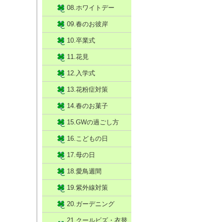
08.ホワイトデー
09.春のお彼岸
10.卒業式
11.花見
12.入学式
13.花粉症対策
14.春のお菓子
15.GWの過ごし方
16.こどもの日
17.母の日
18.愛鳥週間
19.紫外線対策
20.ガーデニング
21.クールビズ・衣替