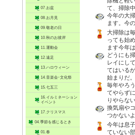
除機と軽
て、掃除
07.お盆
今年の大
08.お月見
ます。今の
09.敬老の日
大掃除は毎
10.秋のお彼岸
っても始
ます今年は
11.運動会
どうにも
12.遠足
レイにし
13.ハロウィーン
てはいる
始まりだ
14.音楽会･文化祭
毎年やろ
15.七五三
てやらず
16.イルミネーション
りやらな
イベント
換気扇や
17.クリスマス
つかない
04.季節を感じるとき
今年は息
ていない
01.春