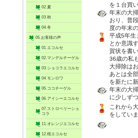
を１台買
02.夏
年末の大掃
03.秋
おり、普
度の年末
04.冬
平成5年生
05.お客様の声
とか意識
01.エコルセ
賀状を書い
02.マンデルチーゲル
36歳の私
大掃除は
03.ショコラエコルセ
あとは全
04.モンロワ
を新たに
05.ココチーゲル
年末の大
に少しず
06.アイシーエコルセ
これから
07.ストロベリーショ
コラ
をしてい
11.オレンジエコルセ
12.桜エコルセ