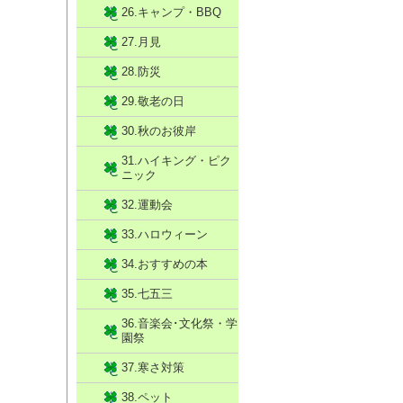
26.キャンプ・BBQ
27.月見
28.防災
29.敬老の日
30.秋のお彼岸
31.ハイキング・ピク
ニック
32.運動会
33.ハロウィーン
34.おすすめの本
35.七五三
36.音楽会･文化祭・学
園祭
37.寒さ対策
38.ペット