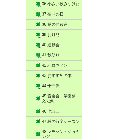
36.小さい秋みつけた
37.敬老の日
38.秋のお彼岸
39.お月見
40.運動会
41.秋祭り
42.ハロウィン
43.おすすめの本
44.十三夜
45.音楽会・学園祭・
文化祭
46.七五三
47.秋の行楽シーズン
48.マラソン・ジョギ
ング