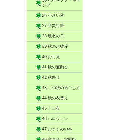
35.ハイキング・キャ
ンプ
36.小さい秋
37.防災対策
38.敬老の日
39.秋のお彼岸
40.お月見
41.秋の運動会
42.秋祭り
43.この秋の過ごし方
44.秋の衣替え
45.十三夜
46.ハロウィン
47.おすすめの本
48.音楽会・学園祭