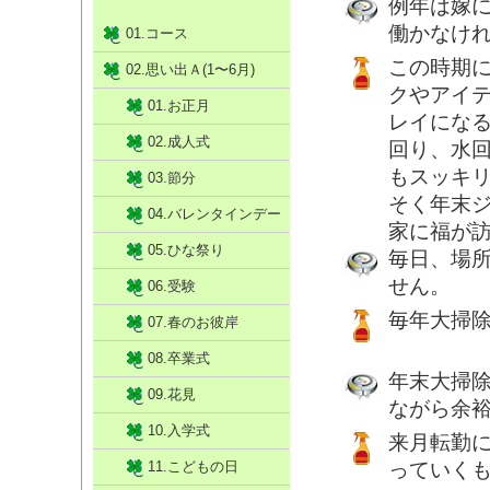
例年は嫁
働かなけ
01.コース
この時期
02.思い出Ａ(1〜6月)
クやアイ
01.お正月
レイにな
02.成人式
回り、水
もスッキ
03.節分
そく年末
04.バレンタインデー
家に福が
05.ひな祭り
毎日、場
せん。
06.受験
毎年大掃
07.春のお彼岸
08.卒業式
年末大掃除
09.花見
ながら余
10.入学式
来月転勤
11.こどもの日
っていく