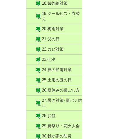
18.紫外線対策
19.クールビズ・衣替
え
20.梅雨対策
21.父の日
22.カビ対策
23.七夕
24.夏の節電対策
25.土用の丑の日
26.夏休みの過ごし方
27.暑さ対策･夏バテ防
止
28.お盆
29.夏祭り・花火大会
30.我が家の防災