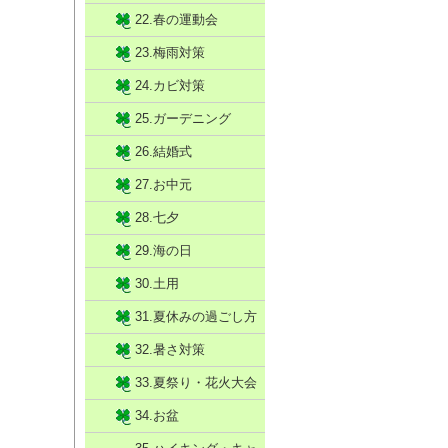
22.春の運動会
23.梅雨対策
24.カビ対策
25.ガーデニング
26.結婚式
27.お中元
28.七夕
29.海の日
30.土用
31.夏休みの過ごし方
32.暑さ対策
33.夏祭り・花火大会
34.お盆