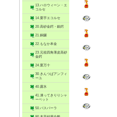
13.ハロウィーン・エ
コルセ
14.栗芋エコルセ
20.高砂金鍔・銀鍔
21.銅鑼
22.もなか本金
23.元祖四角薄皮高砂
金鍔
24.栗万十
30.きんつばアンフィ
ーユ
40.露氷
41.凍ってきりりシャ
ーベット
50.パスパーラ
90.本高砂屋全般