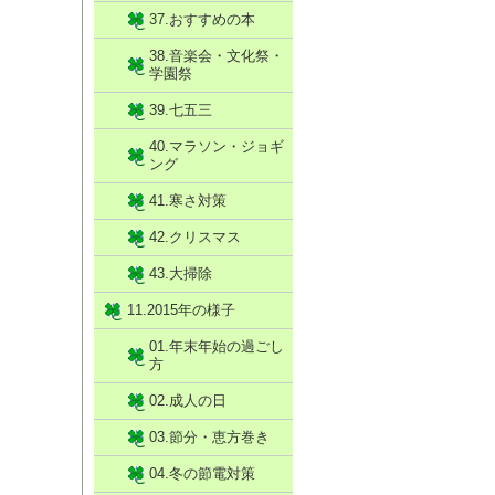
37.おすすめの本
38.音楽会・文化祭・
学園祭
39.七五三
40.マラソン・ジョギ
ング
41.寒さ対策
42.クリスマス
43.大掃除
11.2015年の様子
01.年末年始の過ごし
方
02.成人の日
03.節分・恵方巻き
04.冬の節電対策