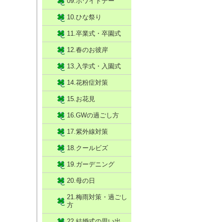
09.ホワイトデー
10.ひな祭り
11.卒業式・卒園式
12.春のお彼岸
13.入学式・入園式
14.花粉症対策
15.お花見
16.GWの過ごし方
17.紫外線対策
18.クールビズ
19.ガーデニング
20.母の日
21.梅雨対策・過ごし
方
22.結婚式の思い出