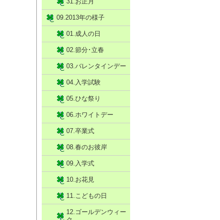
31.お正月
09.2013年の様子
01.成人の日
02.節分･立春
03.バレンタインデー
04.入学試験
05.ひな祭り
06.ホワイトデー
07.卒業式
08.春のお彼岸
09.入学式
10.お花見
11.こどもの日
12.ゴールデンウィー
ク