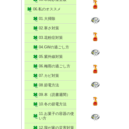
06.私のオススメ
01.大掃除
02.寒さ対策
03.花粉症対策
04.GWの過ごし方
05.紫外線対策
06.梅雨の過ごし方
07.カビ対策
08.節電方法
09.本（読書週間）
10.冬の節電方法
11.お菓子の容器の使
い方
12.我が家の災害対策