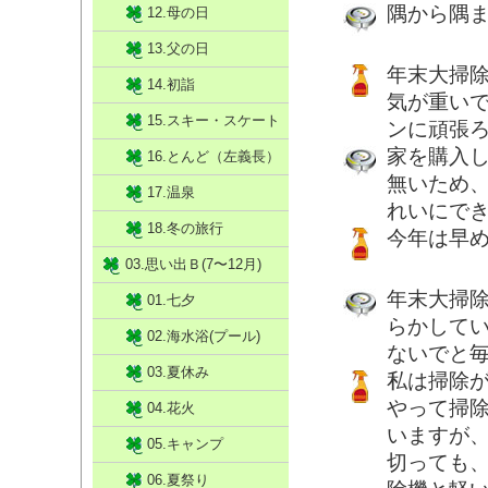
隅から隅
12.母の日
13.父の日
年末大掃
14.初詣
気が重い
15.スキー・スケート
ンに頑張
家を購入
16.とんど（左義長）
無いため
17.温泉
れいにで
18.冬の旅行
今年は早
03.思い出Ｂ(7〜12月)
年末大掃
01.七夕
らかして
02.海水浴(プール)
ないでと
03.夏休み
私は掃除
やって掃
04.花火
いますが
05.キャンプ
切っても
06.夏祭り