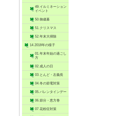
49.イルミネーション
イベント
50.御歳暮
51.クリスマス
52.年末大掃除
14.2018年の様子
01.年末年始の過ごし
方
02.成人の日
03.とんど・左義長
04.冬の節電対策
05.バレンタインデー
06.節分・恵方巻
07.花粉症対策