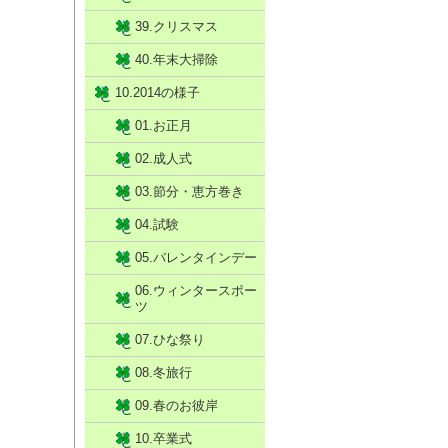
39.クリスマス
40.年末大掃除
10.2014の様子
01.お正月
02.成人式
03.節分・恵方巻き
04.試験
05.バレンタインデー
06.ウィンタースポー
ツ
07.ひな祭り
08.冬旅行
09.春のお彼岸
10.卒業式