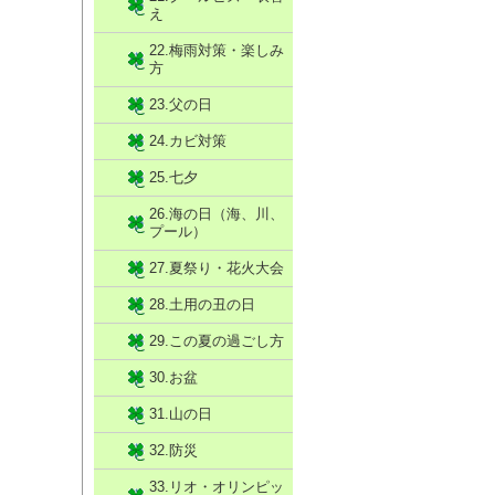
え
22.梅雨対策・楽しみ
方
23.父の日
24.カビ対策
25.七夕
26.海の日（海、川、
プール）
27.夏祭り・花火大会
28.土用の丑の日
29.この夏の過ごし方
30.お盆
31.山の日
32.防災
33.リオ・オリンピッ