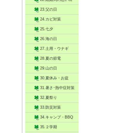
23.父の日
24.カビ対策
25.七夕
26.海の日
27.土用・ウナギ
28.夏の節電
29.山の日
30.夏休み・お盆
31.暑さ･熱中症対策
32.夏祭り
33.防災対策
34.キャンプ・BBQ
35.２学期