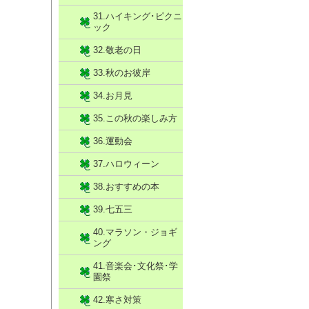
31.ハイキング･ピクニ
ック
32.敬老の日
33.秋のお彼岸
34.お月見
35.この秋の楽しみ方
36.運動会
37.ハロウィーン
38.おすすめの本
39.七五三
40.マラソン・ジョギ
ング
41.音楽会･文化祭･学
園祭
42.寒さ対策