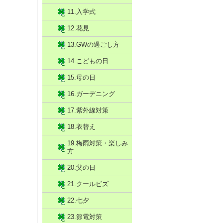
11.入学式
12.花見
13.GWの過ごし方
14.こどもの日
15.母の日
16.ガーデニング
17.紫外線対策
18.衣替え
19.梅雨対策・楽しみ
方
20.父の日
21.クールビズ
22.七夕
23.節電対策