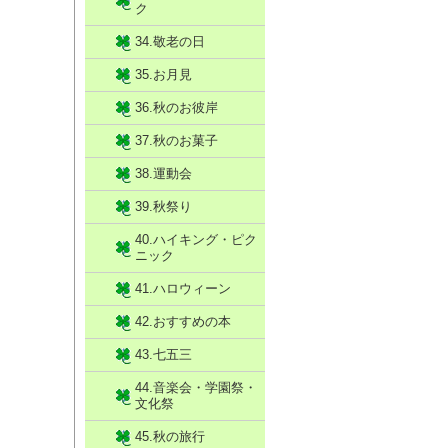
ク
34.敬老の日
35.お月見
36.秋のお彼岸
37.秋のお菓子
38.運動会
39.秋祭り
40.ハイキング・ピク
ニック
41.ハロウィーン
42.おすすめの本
43.七五三
44.音楽会・学園祭・
文化祭
45.秋の旅行