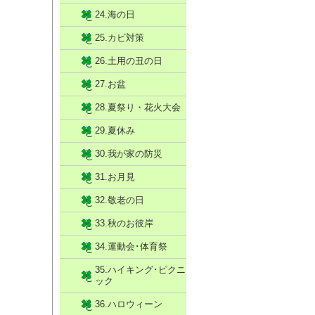
24.海の日
25.カビ対策
26.土用の丑の日
27.お盆
28.夏祭り・花火大会
29.夏休み
30.我が家の防災
31.お月見
32.敬老の日
33.秋のお彼岸
34.運動会･体育祭
35.ハイキング･ピクニ
ック
36.ハロウィーン