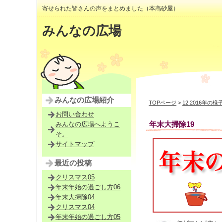
寄せられた皆さんの声をまとめました（本高砂屋）
みんなの広場
みんなの広場紹介
TOPページ
>
12.2016年の様
お問い合わせ
年末大掃除19
みんなの広場へようこ
そ。
サイトマップ
最近の投稿
クリスマス05
年末年始の過ごし方06
年末大掃除04
クリスマス04
年末年始の過ごし方05