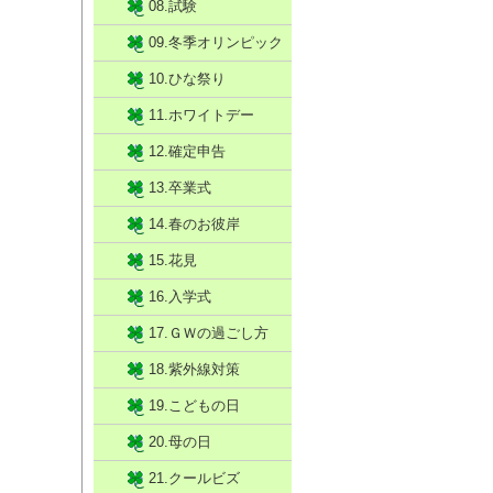
08.試験
09.冬季オリンピック
10.ひな祭り
11.ホワイトデー
12.確定申告
13.卒業式
14.春のお彼岸
15.花見
16.入学式
17.ＧＷの過ごし方
18.紫外線対策
19.こどもの日
20.母の日
21.クールビズ