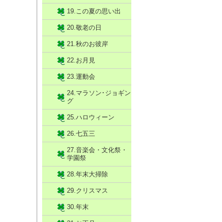
19.この夏の思い出
20.敬老の日
21.秋のお彼岸
22.お月見
23.運動会
24.マラソン･ジョギン
グ
25.ハロウィーン
26.七五三
27.音楽会・文化祭・
学園祭
28.年末大掃除
29.クリスマス
30.年末