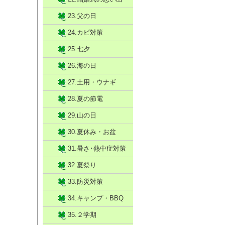
23.父の日
24.カビ対策
25.七夕
26.海の日
27.土用・ウナギ
28.夏の節電
29.山の日
30.夏休み・お盆
31.暑さ･熱中症対策
32.夏祭り
33.防災対策
34.キャンプ・BBQ
35.２学期