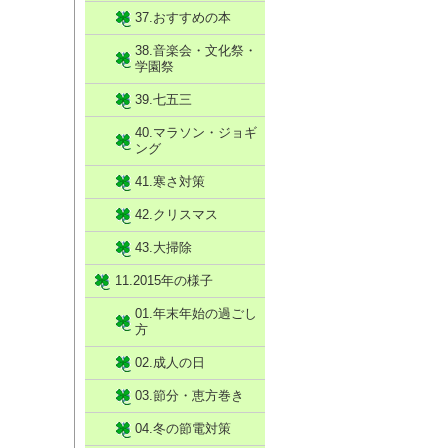
37.おすすめの本
38.音楽会・文化祭・
学園祭
39.七五三
40.マラソン・ジョギ
ング
41.寒さ対策
42.クリスマス
43.大掃除
11.2015年の様子
01.年末年始の過ごし
方
02.成人の日
03.節分・恵方巻き
04.冬の節電対策