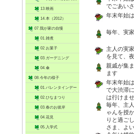
でごあい
13.映画
年末年始
14.本（2012）
07.我が家の自慢
毎年、実
01.雑煮
02.お菓子
主人の実
を見て、夜
03.ガーデニング
親戚が集ま
04.傘
ます
08.今年の様子
年末年始
01.バレンタインデー
で大渋滞
は行けま
02.ひなまつり
毎年、主
03.春のお彼岸
ゃんを授
04.花見
りと過ご
さま、よ
05.入学式