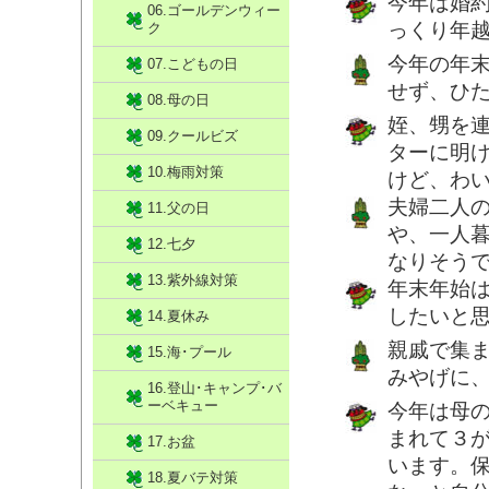
今年は婚
06.ゴールデンウィー
っくり年
ク
今年の年
07.こどもの日
せず、ひ
08.母の日
姪、甥を
09.クールビズ
ターに明
10.梅雨対策
けど、わ
夫婦二人
11.父の日
や、一人
12.七夕
なりそうです
13.紫外線対策
年末年始
したいと
14.夏休み
親戚で集
15.海･プール
みやげに
16.登山･キャンプ･バ
ーベキュー
今年は母
まれて３
17.お盆
います。
18.夏バテ対策