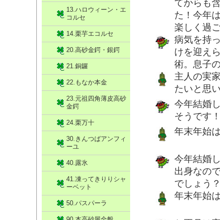
てからも
13.ハロウィーン・エ
た！今年
コルセ
楽しく過
14.栗芋エコルセ
病気を持
20.高砂金鍔・銀鍔
けを迎え
術。息子
21.銅鑼
主人の実
22.もなか本金
たいと思
23.元祖四角薄皮高砂
今年結婚
金鍔
そうです
24.栗万十
年末年始
30.きんつばアンフィ
ーユ
今年結婚
40.露氷
出身なの
41.凍ってきりりシャ
でしょう
ーベット
年末年始
50.パスパーラ
90.本高砂屋全般