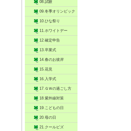
08.試験
09.冬季オリンピック
10.ひな祭り
11.ホワイトデー
12.確定申告
13.卒業式
14.春のお彼岸
15.花見
16.入学式
17.ＧＷの過ごし方
18.紫外線対策
19.こどもの日
20.母の日
21.クールビズ