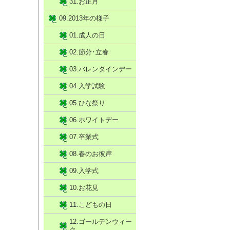
31.お正月
09.2013年の様子
01.成人の日
02.節分･立春
03.バレンタインデー
04.入学試験
05.ひな祭り
06.ホワイトデー
07.卒業式
08.春のお彼岸
09.入学式
10.お花見
11.こどもの日
12.ゴールデンウィー
ク