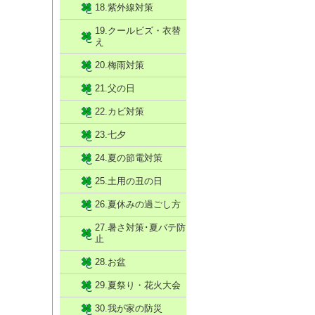
18.紫外線対策
19.クールビズ・衣替
え
20.梅雨対策
21.父の日
22.カビ対策
23.七夕
24.夏の節電対策
25.土用の丑の日
26.夏休みの過ごし方
27.暑さ対策･夏バテ防
止
28.お盆
29.夏祭り・花火大会
30.我が家の防災