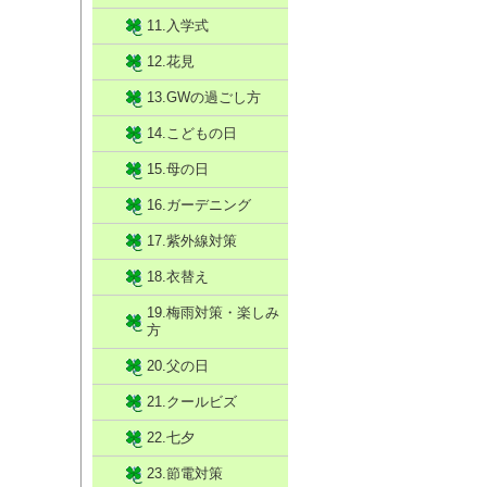
11.入学式
12.花見
13.GWの過ごし方
14.こどもの日
15.母の日
16.ガーデニング
17.紫外線対策
18.衣替え
19.梅雨対策・楽しみ
方
20.父の日
21.クールビズ
22.七夕
23.節電対策