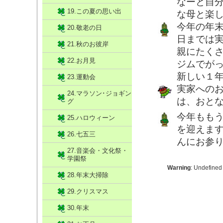
なーと自
19.この夏の思い出
な母と楽
今年の年
20.敬老の日
日までは
21.秋のお彼岸
親にたく
22.お月見
ジムでが
新しい１
23.運動会
実家への
24.マラソン･ジョギン
は、おと
グ
今年もも
25.ハロウィーン
を迎えま
26.七五三
んにお参
27.音楽会・文化祭・
学園祭
Warning
: Undefined
28.年末大掃除
29.クリスマス
30.年末