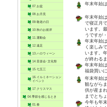
年末年始
07.お盆
08.お月見
年末年始
09.敬老の日
で寝正月
います。
10.秋のお彼岸
うですが
11.運動会
年末年始
12.遠足
く楽しみ
います。
13.ハロウィーン
が終わる
14.音楽会･文化祭
年末年始
15.七五三
福袋買い
16.イルミネーション
年末年始
イベント
観ながら
17.クリスマス
供が産ま
までとち
04.季節を感じるとき
今年も年
01.春