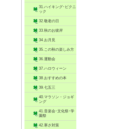
31.ハイキング･ピクニ
ック
32.敬老の日
33.秋のお彼岸
34.お月見
35.この秋の楽しみ方
36.運動会
37.ハロウィーン
38.おすすめの本
39.七五三
40.マラソン・ジョギ
ング
41.音楽会･文化祭･学
園祭
42.寒さ対策