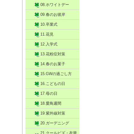
08.ホワイトデー
09.春のお彼岸
10.卒業式
11.花見
12.入学式
13.花粉症対策
14.春のお菓子
15.GWの過ごし方
16.こどもの日
17.母の日
18.愛鳥週間
19.紫外線対策
20.ガーデニング
21.クールビズ・衣替