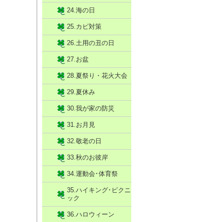
24.海の日
25.カビ対策
26.土用の丑の日
27.お盆
28.夏祭り・花火大会
29.夏休み
30.我が家の防災
31.お月見
32.敬老の日
33.秋のお彼岸
34.運動会･体育祭
35.ハイキング･ピクニ
ック
36.ハロウィーン