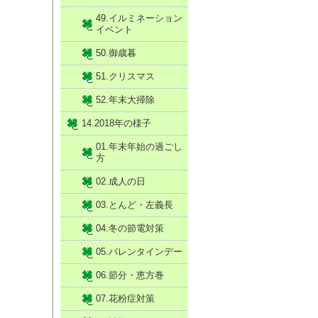
49.イルミネーション
イベント
50.御歳暮
51.クリスマス
52.年末大掃除
14.2018年の様子
01.年末年始の過ごし
方
02.成人の日
03.とんど・左義長
04.冬の節電対策
05.バレンタインデー
06.節分・恵方巻
07.花粉症対策