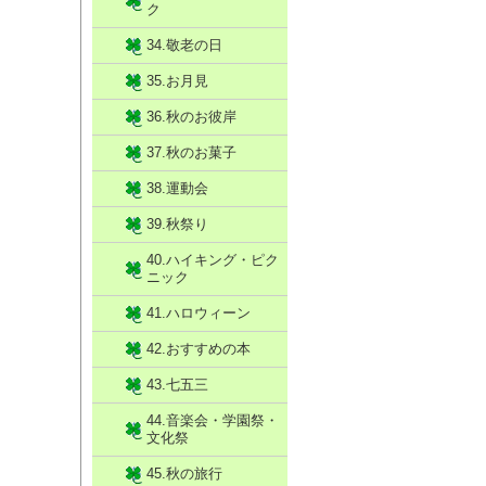
ク
34.敬老の日
35.お月見
36.秋のお彼岸
37.秋のお菓子
38.運動会
39.秋祭り
40.ハイキング・ピク
ニック
41.ハロウィーン
42.おすすめの本
43.七五三
44.音楽会・学園祭・
文化祭
45.秋の旅行