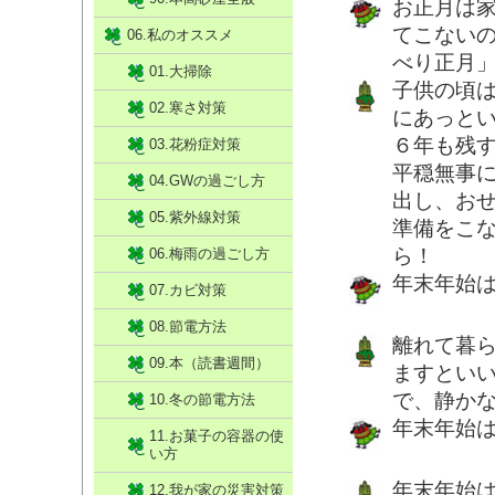
お正月は
てこない
06.私のオススメ
べり正月
01.大掃除
子供の頃
02.寒さ対策
にあっと
６年も残
03.花粉症対策
平穏無事
04.GWの過ごし方
出し、お
05.紫外線対策
準備をこ
ら！
06.梅雨の過ごし方
年末年始
07.カビ対策
08.節電方法
離れて暮
09.本（読書週間）
ますとい
で、静か
10.冬の節電方法
年末年始
11.お菓子の容器の使
い方
年末年始
12.我が家の災害対策