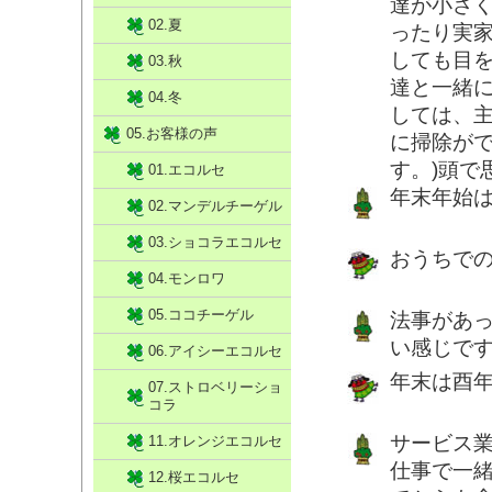
達が小さ
02.夏
ったり実
しても目
03.秋
達と一緒
04.冬
しては、
05.お客様の声
に掃除がで
す。)頭で
01.エコルセ
年末年始
02.マンデルチーゲル
03.ショコラエコルセ
おうちで
04.モンロワ
05.ココチーゲル
法事があ
い感じで
06.アイシーエコルセ
年末は酉年
07.ストロベリーショ
コラ
サービス
11.オレンジエコルセ
仕事で一
12.桜エコルセ