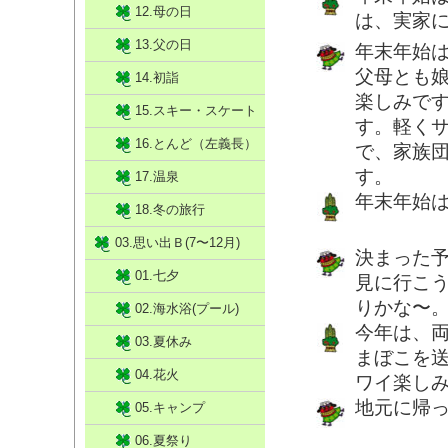
12.母の日
は、実家
13.父の日
年末年始
父母とも
14.初詣
楽しみで
15.スキー・スケート
す。軽く
16.とんど（左義長）
で、家族
す。
17.温泉
年末年始
18.冬の旅行
03.思い出Ｂ(7〜12月)
決まった
01.七夕
見に行こ
りかな〜
02.海水浴(プール)
今年は、
03.夏休み
まぼこを
04.花火
ワイ楽し
地元に帰
05.キャンプ
06.夏祭り