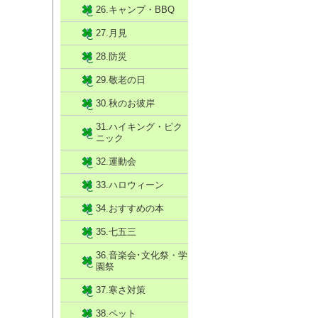
26.キャンプ・BBQ
27.月見
28.防災
29.敬老の日
30.秋のお彼岸
31.ハイキング・ピク
ニック
32.運動会
33.ハロウィーン
34.おすすめの本
35.七五三
36.音楽会･文化祭・学
園祭
37.寒さ対策
38.ペット