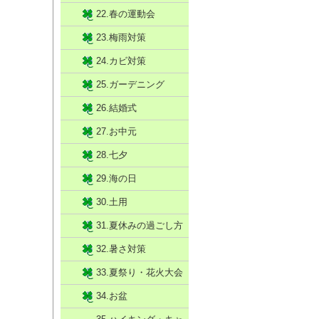
22.春の運動会
23.梅雨対策
24.カビ対策
25.ガーデニング
26.結婚式
27.お中元
28.七夕
29.海の日
30.土用
31.夏休みの過ごし方
32.暑さ対策
33.夏祭り・花火大会
34.お盆