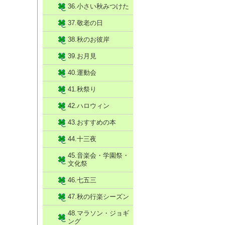
36.小さい秋みつけた
37.敬老の日
38.秋のお彼岸
39.お月見
40.運動会
41.秋祭り
42.ハロウィン
43.おすすめの本
44.十三夜
45.音楽会・学園祭・
文化祭
46.七五三
47.秋の行楽シーズン
48.マラソン・ジョギ
ング