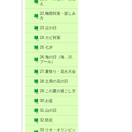
え
22.梅雨対策・楽しみ
方
23.父の日
24.カビ対策
25.七夕
26.海の日（海、川、
プール）
27.夏祭り・花火大会
28.土用の丑の日
29.この夏の過ごし方
30.お盆
31.山の日
32.防災
33.リオ・オリンピッ