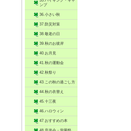
35.ハイキング・キャ
ンプ
36.小さい秋
37.防災対策
38.敬老の日
39.秋のお彼岸
40.お月見
41.秋の運動会
42.秋祭り
43.この秋の過ごし方
44.秋の衣替え
45.十三夜
46.ハロウィン
47.おすすめの本
48.音楽会・学園祭