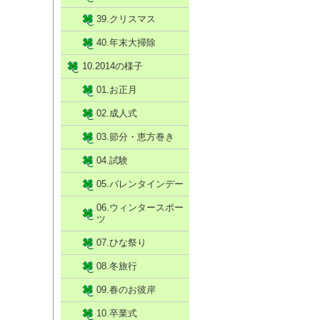
39.クリスマス
40.年末大掃除
10.2014の様子
01.お正月
02.成人式
03.節分・恵方巻き
04.試験
05.バレンタインデー
06.ウィンタースポー
ツ
07.ひな祭り
08.冬旅行
09.春のお彼岸
10.卒業式