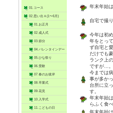
年末年始
01.コース
02.思い出Ａ(1〜6月)
自宅で撮
01.お正月
02.成人式
今年は初
年をとっ
03.節分
ず自宅と
04.バレンタインデー
だけでも
05.ひな祭り
ランク上
ですが…
06.受験
今までは
07.春のお彼岸
事が多か
08.卒業式
台所に立
す。
09.花見
年末年始
10.入学式
らふく食
11.こどもの日
年末年始