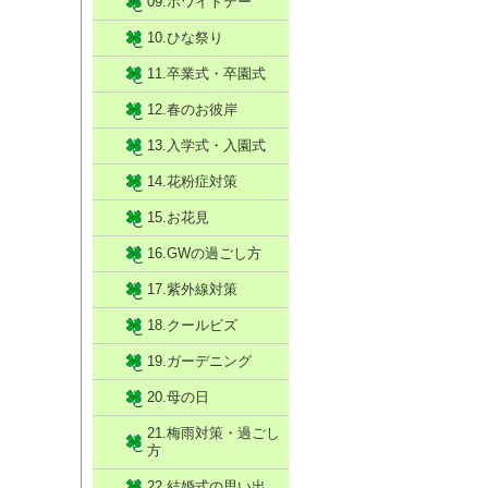
09.ホワイトデー
10.ひな祭り
11.卒業式・卒園式
12.春のお彼岸
13.入学式・入園式
14.花粉症対策
15.お花見
16.GWの過ごし方
17.紫外線対策
18.クールビズ
19.ガーデニング
20.母の日
21.梅雨対策・過ごし
方
22.結婚式の思い出