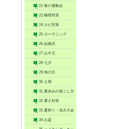
22.春の運動会
23.梅雨対策
24.カビ対策
25.ガーデニング
26.結婚式
27.お中元
28.七夕
29.海の日
30.土用
31.夏休みの過ごし方
32.暑さ対策
33.夏祭り・花火大会
34.お盆