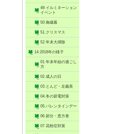
49.イルミネーション
イベント
50.御歳暮
51.クリスマス
52.年末大掃除
14.2018年の様子
01.年末年始の過ごし
方
02.成人の日
03.とんど・左義長
04.冬の節電対策
05.バレンタインデー
06.節分・恵方巻
07.花粉症対策