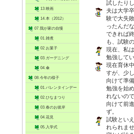
試したりし
13.映画
夫は大学
験で大失
14.本（2012）
ったんだ
07.我が家の自慢
できれば
01.雑煮
も、試験
02.お菓子
現在、私
勉強して
03.ガーデニング
現在育休
04.傘
すが、少
08.今年の様子
向けて準
01.バレンタインデー
勉強を始
れないの
02.ひなまつり
向けて前
03.春のお彼岸
ず。
04.花見
試験とい
れられま
05.入学式