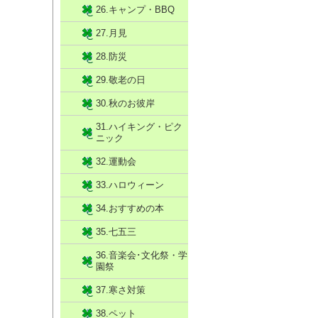
26.キャンプ・BBQ
27.月見
28.防災
29.敬老の日
30.秋のお彼岸
31.ハイキング・ピク
ニック
32.運動会
33.ハロウィーン
34.おすすめの本
35.七五三
36.音楽会･文化祭・学
園祭
37.寒さ対策
38.ペット