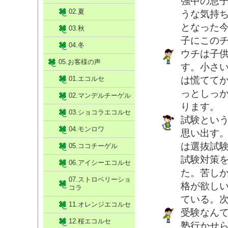
強中の息
02.夏
うな気持
となった
03.秋
子にこの
04.冬
ウチは子
05.お客様の声
す。小さ
01.エコルセ
は慌てて
っとしっ
02.マンデルチーゲル
ります。
03.ショコラエコルセ
試験とい
04.モンロワ
思い出す
は選抜試
05.ココチーゲル
試験対策
06.アイシーエコルセ
た。苦し
07.ストロベリーショ
格が欲し
コラ
ている。
11.オレンジエコルセ
受験なん
12.桜エコルセ
塾行かせ