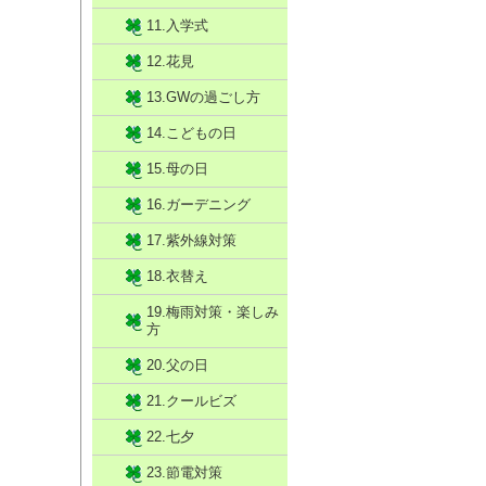
11.入学式
12.花見
13.GWの過ごし方
14.こどもの日
15.母の日
16.ガーデニング
17.紫外線対策
18.衣替え
19.梅雨対策・楽しみ
方
20.父の日
21.クールビズ
22.七夕
23.節電対策