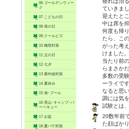
寝れば治
06.ゴールデンウィー
ク
ていきま
迎えたと
07.こどもの日
中は席を
08.母の日
何度も帰
09.クールビズ
たら、こ
がった考
10.梅雨対策
けました
11.父の日
当たり前
12.七夕
らまさか
13.紫外線対策
多数の受
ーライで
14.夏休み
なると思
15.海･プール
調には気
16.登山･キャンプ･バ
試験とは
ーベキュー
20数年前
17.お盆
た顔ばか
18.夏バテ対策