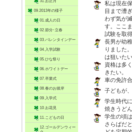
31.お正月
私は現在保
目まで漕
09.2013年の様子
わず気が
01.成人の日
す。ここ
02.節分･立春
試験を取
03.バレンタインデー
長男が幼
りました
04.入学試験
は狙いた
05.ひな祭り
資格は多
06.ホワイトデー
きたい。
07.卒業式
車の免許
08.春のお彼岸
子どもが
09.入学式
学生時代
10.お花見
焼きうど
学生の頃
11.こどもの日
さらばだと
12.ゴールデンウィー
どを定期
ク