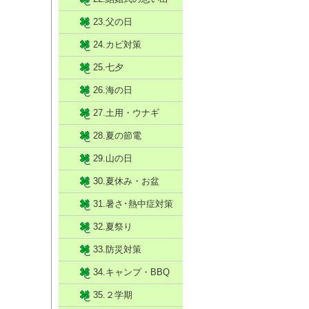
23.父の日
24.カビ対策
25.七夕
26.海の日
27.土用・ウナギ
28.夏の節電
29.山の日
30.夏休み・お盆
31.暑さ･熱中症対策
32.夏祭り
33.防災対策
34.キャンプ・BBQ
35.２学期