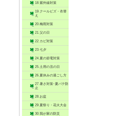
18.紫外線対策
19.クールビズ・衣替
え
20.梅雨対策
21.父の日
22.カビ対策
23.七夕
24.夏の節電対策
25.土用の丑の日
26.夏休みの過ごし方
27.暑さ対策･夏バテ防
止
28.お盆
29.夏祭り・花火大会
30.我が家の防災