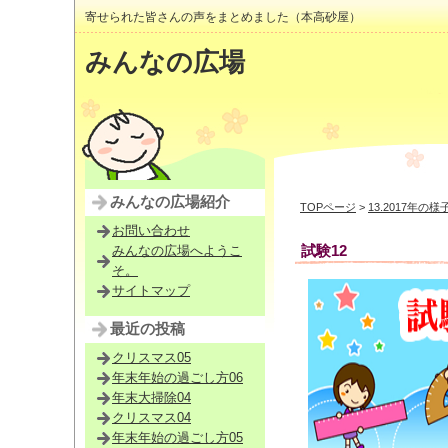
寄せられた皆さんの声をまとめました（本高砂屋）
みんなの広場
みんなの広場紹介
TOPページ
>
13.2017年の様
お問い合わせ
試験12
みんなの広場へようこ
そ。
サイトマップ
最近の投稿
クリスマス05
年末年始の過ごし方06
年末大掃除04
クリスマス04
年末年始の過ごし方05