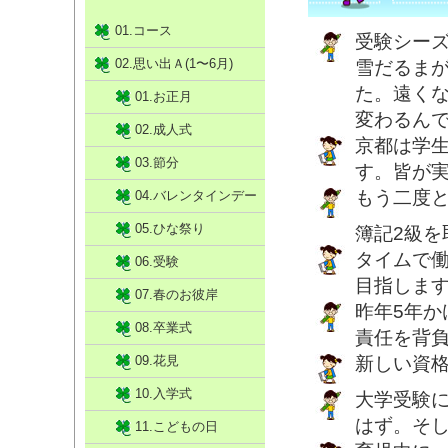
01.コース
受験シー
02.思い出Ａ(1〜6月)
雪だるま
た。遠く
01.お正月
変わるん
02.成人式
京都は学
03.節分
す。皆が
もう二度
04.バレンタインデー
05.ひな祭り
簿記2級
タイムで
06.受験
目指しま
07.春のお彼岸
昨年5年
08.卒業式
責任を背
09.花見
新しい資
10.入学式
大学受験
はず。そ
11.こどもの日