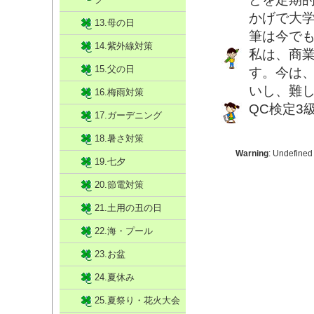
かげで大
13.母の日
筆は今で
14.紫外線対策
私は、商
15.父の日
す。今は
いし、難
16.梅雨対策
QC検定3
17.ガーデニング
18.暑さ対策
Warning
: Undefined
19.七夕
20.節電対策
21.土用の丑の日
22.海・プール
23.お盆
24.夏休み
25.夏祭り・花火大会