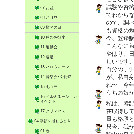
試験や資格
07.お盆
でわから
08.お月見
ので、調
09.敬老の日
も資格の
10.秋のお彼岸
今、登録
こんなに
11.運動会
やはり、
12.遠足
しいです
13.ハロウィーン
自分の子
が、私自
14.音楽会･文化祭
ね〜。今
15.七五三
うちの娘
16.イルミネーション
イベント
私は、簿
在取得し
17.クリスマス
量も格段
04.季節を感じるとき
只今、我
01.春