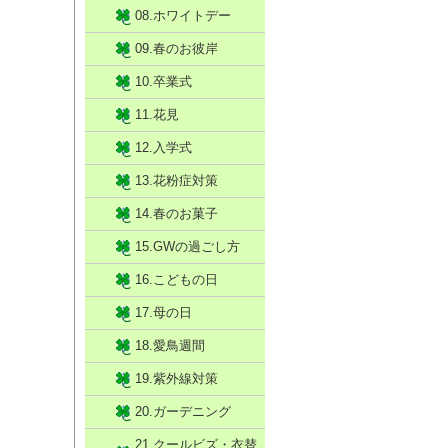
08.ホワイトデー
09.春のお彼岸
10.卒業式
11.花見
12.入学式
13.花粉症対策
14.春のお菓子
15.GWの過ごし方
16.こどもの日
17.母の日
18.愛鳥週間
19.紫外線対策
20.ガーデニング
21.クールビズ・衣替