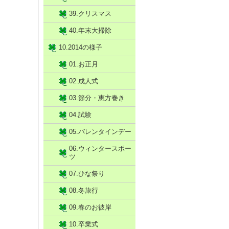
39.クリスマス
40.年末大掃除
10.2014の様子
01.お正月
02.成人式
03.節分・恵方巻き
04.試験
05.バレンタインデー
06.ウィンタースポー
ツ
07.ひな祭り
08.冬旅行
09.春のお彼岸
10.卒業式