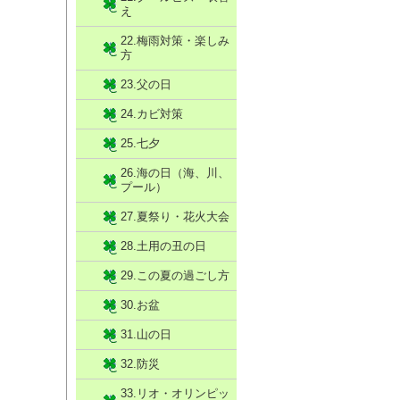
え
22.梅雨対策・楽しみ
方
23.父の日
24.カビ対策
25.七夕
26.海の日（海、川、
プール）
27.夏祭り・花火大会
28.土用の丑の日
29.この夏の過ごし方
30.お盆
31.山の日
32.防災
33.リオ・オリンピッ