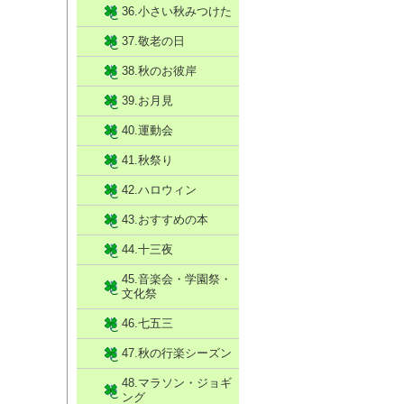
36.小さい秋みつけた
37.敬老の日
38.秋のお彼岸
39.お月見
40.運動会
41.秋祭り
42.ハロウィン
43.おすすめの本
44.十三夜
45.音楽会・学園祭・
文化祭
46.七五三
47.秋の行楽シーズン
48.マラソン・ジョギ
ング