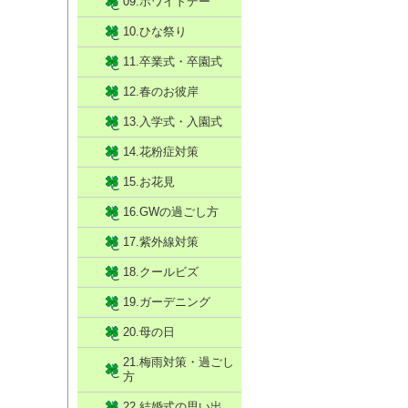
09.ホワイトデー
10.ひな祭り
11.卒業式・卒園式
12.春のお彼岸
13.入学式・入園式
14.花粉症対策
15.お花見
16.GWの過ごし方
17.紫外線対策
18.クールビズ
19.ガーデニング
20.母の日
21.梅雨対策・過ごし
方
22.結婚式の思い出