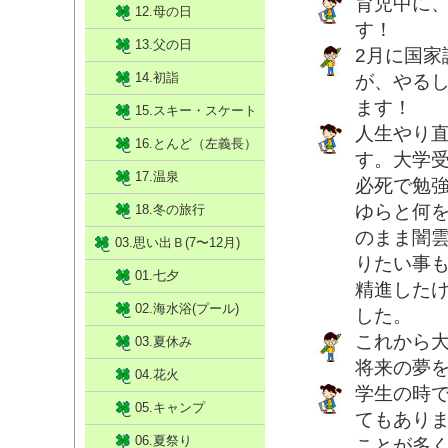
育児中に
12.母の日
す！
13.父の日
2月に国
14.初詣
が、やる
ます！
15.スキー・スケート
人生やり
16.とんど（左義長）
す。大学
17.温泉
必死で勉
ゆらと何
18.冬の旅行
のまま闇
03.思い出Ｂ(7〜12月)
りたい事
01.七夕
精進した
02.海水浴(プール)
した。
これから
03.夏休み
将来の夢
04.花火
学生の時
05.キャンプ
てもあり
06.夏祭り
ことが多