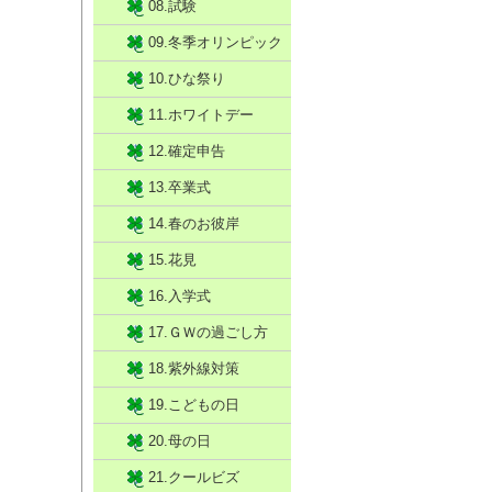
08.試験
09.冬季オリンピック
10.ひな祭り
11.ホワイトデー
12.確定申告
13.卒業式
14.春のお彼岸
15.花見
16.入学式
17.ＧＷの過ごし方
18.紫外線対策
19.こどもの日
20.母の日
21.クールビズ