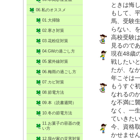
ときは悔
06.私のオススメ
もして、
01.大掃除
馬、受験
らない、
02.寒さ対策
高校受験
03.花粉症対策
見るので
04.GWの過ごし方
現在48歳
戦したい
05.紫外線対策
たが、な
06.梅雨の過ごし方
年こそは
07.カビ対策
もうすぐ
08.節電方法
なれるの
な不満に
09.本（読書週間）
なく、一
10.冬の節電方法
ていきた
11.お菓子の容器の使
今、資格
い方
かせません
12.我が家の災害対策