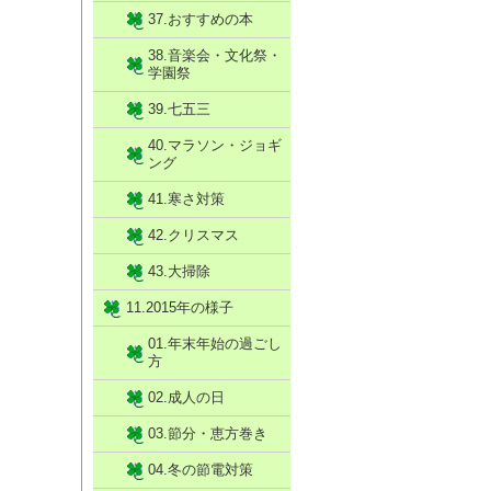
37.おすすめの本
38.音楽会・文化祭・
学園祭
39.七五三
40.マラソン・ジョギ
ング
41.寒さ対策
42.クリスマス
43.大掃除
11.2015年の様子
01.年末年始の過ごし
方
02.成人の日
03.節分・恵方巻き
04.冬の節電対策