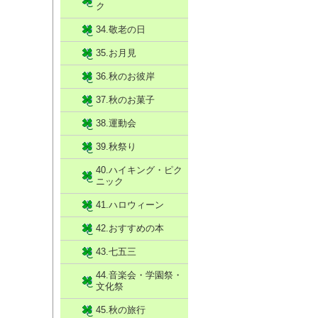
ク
34.敬老の日
35.お月見
36.秋のお彼岸
37.秋のお菓子
38.運動会
39.秋祭り
40.ハイキング・ピク
ニック
41.ハロウィーン
42.おすすめの本
43.七五三
44.音楽会・学園祭・
文化祭
45.秋の旅行