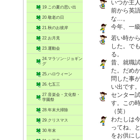
いつか主
19.この夏の思い出
前から英語
20.敬老の日
な…。
今年、一級
21.秋のお彼岸
若い時か
22.お月見
した。で
23.運動会
る。
24.マラソン･ジョギン
昔、就職
グ
た。だめ
25.ハロウィーン
問した事
26.七五三
い出です
センター
27.音楽会・文化祭・
学園祭
す。この
28.年末大掃除
（笑）
わたしは
29.クリスマス
ってね、
30.年末
をお供に