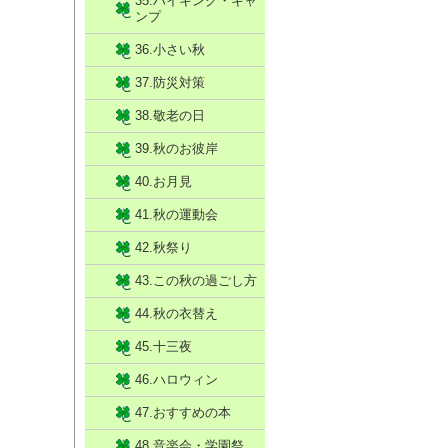
35.ハイキング・キャ
ンプ
36.小さい秋
37.防災対策
38.敬老の日
39.秋のお彼岸
40.お月見
41.秋の運動会
42.秋祭り
43.この秋の過ごし方
44.秋の衣替え
45.十三夜
46.ハロウィン
47.おすすめの本
48.音楽会・学園祭