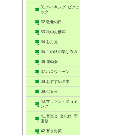
31.ハイキング･ピクニ
ック
32.敬老の日
33.秋のお彼岸
34.お月見
35.この秋の楽しみ方
36.運動会
37.ハロウィーン
38.おすすめの本
39.七五三
40.マラソン・ジョギ
ング
41.音楽会･文化祭･学
園祭
42.寒さ対策