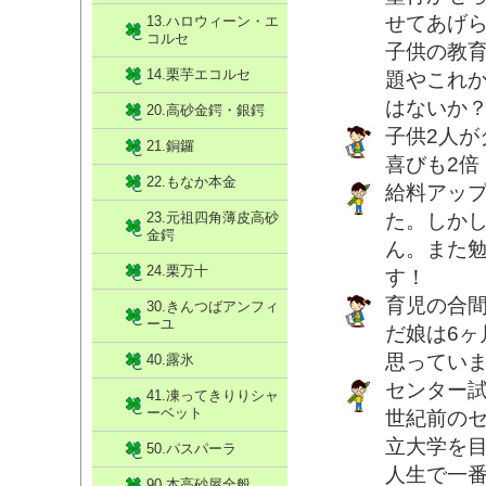
せてあげ
13.ハロウィーン・エ
コルセ
子供の教
14.栗芋エコルセ
題やこれ
はないか
20.高砂金鍔・銀鍔
子供2人が
21.銅鑼
喜びも2倍
22.もなか本金
給料アッ
23.元祖四角薄皮高砂
た。しか
金鍔
ん。また
24.栗万十
す！
育児の合
30.きんつばアンフィ
ーユ
だ娘は6ヶ
思ってい
40.露氷
センター
41.凍ってきりりシャ
ーベット
世紀前の
立大学を
50.パスパーラ
人生で一番
90.本高砂屋全般