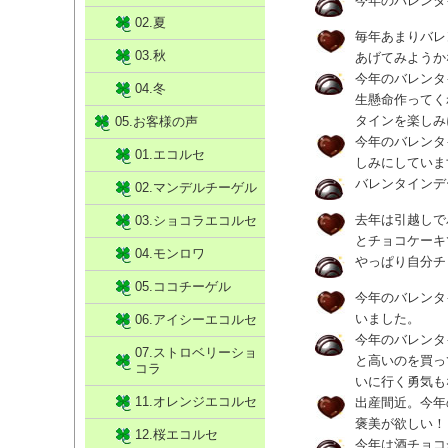
今年のバレンタ
02.夏
毎年あまりバレ
03.秋
あげてみようか
今年のバレンタ
04.冬
生懸命作ってく
タインを楽しみ
05.お客様の声
今年のバレンタ
01.エコルセ
しみにしています
バレンタインデ
02.マンデルチーゲル
去年は引越しで
03.ショコラエコルセ
とチョコケーキ
04.モンロワ
やっぱり自分チ
05.ココチーゲル
今年のバレンタ
いました。
06.アイシーエコルセ
今年のバレンタ
07.ストロベリーショ
と高いのを買っ
コラ
いに行く勇気も
11.オレンジエコルセ
出産間近。今年
褒美が欲しい！
12.桜エコルセ
今年は酒チョコ