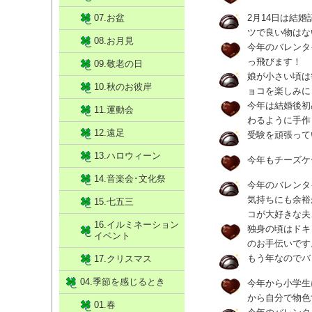
07.お盆
2月14日は結
ツで良い物はな
08.お月見
今年のバレンタ
っ飛びます！
09.敬老の日
娘が小さい頃は
10.秋のお彼岸
ョコを楽しみに
今年は結婚後初
11.運動会
わるように手作
12.遠足
受験を頑張って
13.ハロウィーン
今年もチーズケ
14.音楽会･文化祭
今年のバレンタ
気持ちにも余裕
15.七五三
コが大好きな夫
16.イルミネーション
独身の頃はドキ
イベント
のお手伝いです
もう年なのでバ
17.クリスマス
04.季節を感じるとき
今年から小学生
から自分で物色
01.春