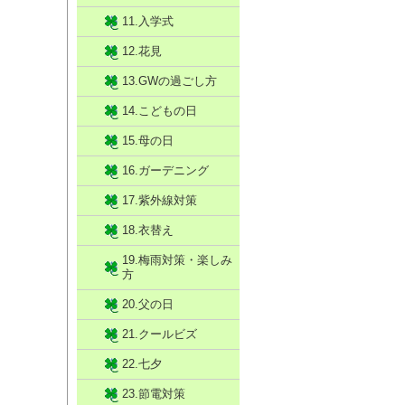
11.入学式
12.花見
13.GWの過ごし方
14.こどもの日
15.母の日
16.ガーデニング
17.紫外線対策
18.衣替え
19.梅雨対策・楽しみ
方
20.父の日
21.クールビズ
22.七夕
23.節電対策