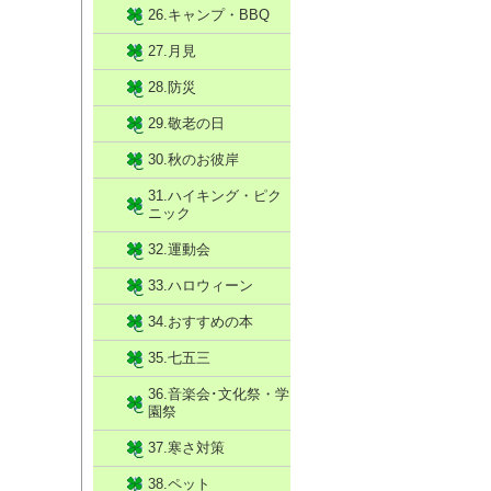
26.キャンプ・BBQ
27.月見
28.防災
29.敬老の日
30.秋のお彼岸
31.ハイキング・ピク
ニック
32.運動会
33.ハロウィーン
34.おすすめの本
35.七五三
36.音楽会･文化祭・学
園祭
37.寒さ対策
38.ペット