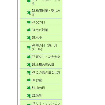
え
22.梅雨対策・楽しみ
方
23.父の日
24.カビ対策
25.七夕
26.海の日（海、川、
プール）
27.夏祭り・花火大会
28.土用の丑の日
29.この夏の過ごし方
30.お盆
31.山の日
32.防災
33.リオ・オリンピッ