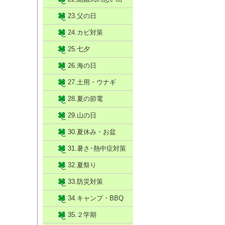
23.父の日
24.カビ対策
25.七夕
26.海の日
27.土用・ウナギ
28.夏の節電
29.山の日
30.夏休み・お盆
31.暑さ･熱中症対策
32.夏祭り
33.防災対策
34.キャンプ・BBQ
35.２学期