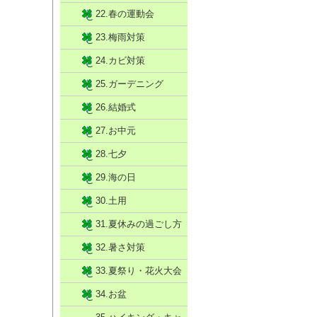
22.春の運動会
23.梅雨対策
24.カビ対策
25.ガーデニング
26.結婚式
27.お中元
28.七夕
29.海の日
30.土用
31.夏休みの過ごし方
32.暑さ対策
33.夏祭り・花火大会
34.お盆