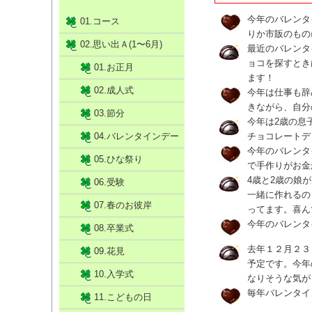
今年のバレンタ
01.コース
りか市販のもの
02.思い出Ａ(1〜6月)
最近のバレンタ
ョコを探すとき
01.お正月
ます！
02.成人式
今年は仕事も辞
きながら、自分
03.節分
今年は2歳の息
04.バレンタインデー
チョコレートデ
今年のバレンタ
05.ひな祭り
で手作りがお金
4歳と2歳の娘
06.受験
一緒に作れるの
07.春のお彼岸
ってます。喜ん
今年のバレンタ
08.卒業式
去年１２月２３
09.花見
予定です。今年
10.入学式
なりそうな気が
毎年バレンタイ
11.こどもの日