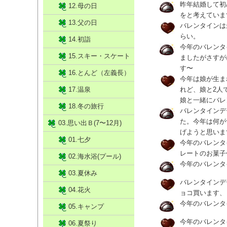
昨年結婚して初
12.母の日
をと考えていま
13.父の日
バレンタインは
らい。
14.初詣
今年のバレンタ
15.スキー・スケート
ましたがさすが
す〜
16.とんど（左義長）
今年は娘が生ま
17.温泉
れど、娘と2人
娘と一緒にバレ
18.冬の旅行
バレンタインデ
た。今年は何が
03.思い出Ｂ(7〜12月)
げようと思います
01.七夕
今年のバレンタ
レートのお菓子
02.海水浴(プール)
今年のバレンタ
03.夏休み
バレンタインデ
04.花火
ョコ買います、
今年のバレンタ
05.キャンプ
今年のバレンタ
06.夏祭り