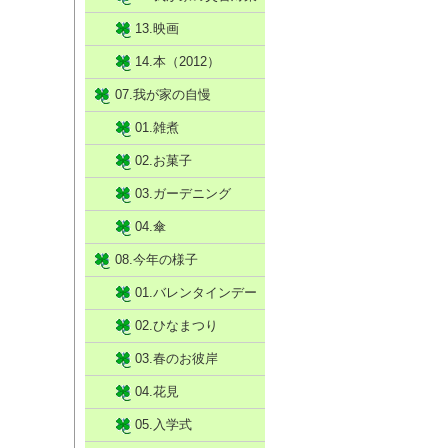
13.映画
14.本（2012）
07.我が家の自慢
01.雑煮
02.お菓子
03.ガーデニング
04.傘
08.今年の様子
01.バレンタインデー
02.ひなまつり
03.春のお彼岸
04.花見
05.入学式