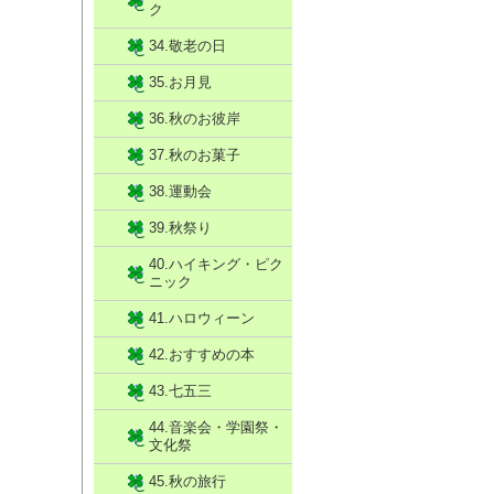
ク
34.敬老の日
35.お月見
36.秋のお彼岸
37.秋のお菓子
38.運動会
39.秋祭り
40.ハイキング・ピク
ニック
41.ハロウィーン
42.おすすめの本
43.七五三
44.音楽会・学園祭・
文化祭
45.秋の旅行