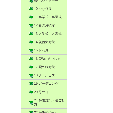
09.ホワイトデー
10.ひな祭り
11.卒業式・卒園式
12.春のお彼岸
13.入学式・入園式
14.花粉症対策
15.お花見
16.GWの過ごし方
17.紫外線対策
18.クールビズ
19.ガーデニング
20.母の日
21.梅雨対策・過ごし
方
22.結婚式の思い出