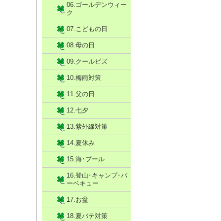
06.ゴールデンウィー
ク
07.こどもの日
08.母の日
09.クールビズ
10.梅雨対策
11.父の日
12.七夕
13.紫外線対策
14.夏休み
15.海･プール
16.登山･キャンプ･バ
ーベキュー
17.お盆
18.夏バテ対策