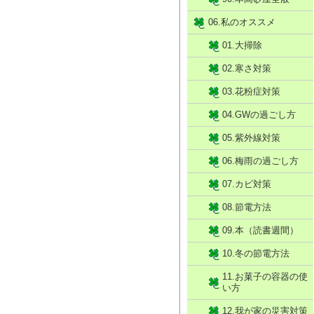
06.私のオススメ
01.大掃除
02.寒さ対策
03.花粉症対策
04.GWの過ごし方
05.紫外線対策
06.梅雨の過ごし方
07.カビ対策
08.節電方法
09.本（読書週間）
10.冬の節電方法
11.お菓子の容器の使
い方
12.我が家の災害対策