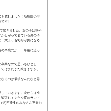
代を感じました！幼稚園の卒
です!
いて驚きました。女の子は華や
ずかしがって着ている男の子
で、式よりも格好が気になる
後の卒業式が、一年後に迫っ
の卒業なので思いもひとし
してはまだまだ続きますが、
となるのは最後なんだなと思
業していきます。次からは小
く緊張してまた今度はランド
(笑)卒業生のみなさん卒業お