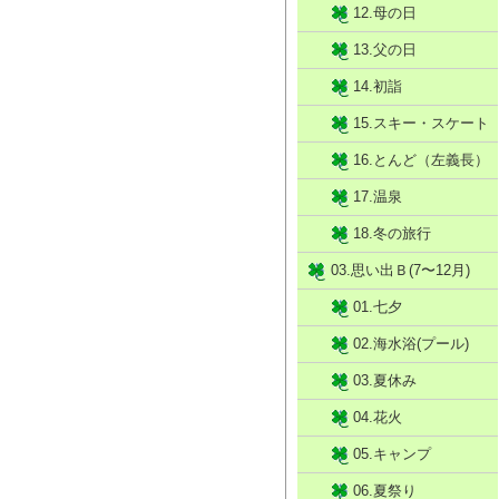
12.母の日
13.父の日
14.初詣
15.スキー・スケート
16.とんど（左義長）
17.温泉
18.冬の旅行
03.思い出Ｂ(7〜12月)
01.七夕
02.海水浴(プール)
03.夏休み
04.花火
05.キャンプ
06.夏祭り