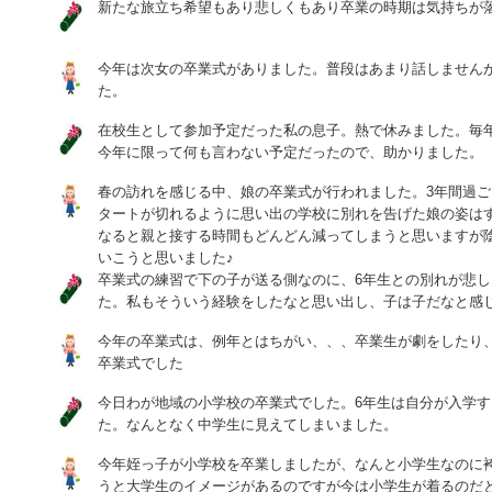
新たな旅立ち希望もあり悲しくもあり卒業の時期は気持ちが
今年は次女の卒業式がありました。普段はあまり話しません
た。
在校生として参加予定だった私の息子。熱で休みました。毎
今年に限って何も言わない予定だったので、助かりました。
春の訪れを感じる中、娘の卒業式が行われました。3年間過
タートが切れるように思い出の学校に別れを告げた娘の姿はす
なると親と接する時間もどんどん減ってしまうと思いますが
いこうと思いました♪
卒業式の練習で下の子が送る側なのに、6年生との別れが悲
た。私もそういう経験をしたなと思い出し、子は子だなと感
今年の卒業式は、例年とはちがい、、、卒業生が劇をしたり
卒業式でした
今日わが地域の小学校の卒業式でした。6年生は自分が入学
た。なんとなく中学生に見えてしまいました。
今年姪っ子が小学校を卒業しましたが、なんと小学生なのに
うと大学生のイメージがあるのですが今は小学生が着るのだ