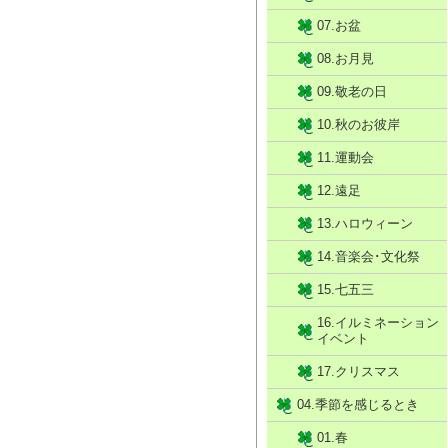
07.お盆
08.お月見
09.敬老の日
10.秋のお彼岸
11.運動会
12.遠足
13.ハロウィーン
14.音楽会･文化祭
15.七五三
16.イルミネーション
イベント
17.クリスマス
04.季節を感じるとき
01.春