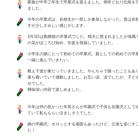
家族が中学三年生で卒業式を迎えました。例年どおり伝統を
ました。
今年の卒業式は、在校生が一部しか参加しなかった。昔は在
すが少しさみしい感じがします。
3月3日は勤務校の卒業式でした。晴天に恵まれましたが強風
の花がほころび始め、生徒を祝福していました。
小学生の娘にとって初めての卒業式、親としての初めての卒
一緒に進んでいきたい。
教え子達が巣だっていきました。やんちゃで困ったこともあ
落ち着いていて感動しました。お互い涙、涙でしたが、子ど
せでした。
興味深い内容で楽しめました。
今年は仲の良かった年長さんが卒園式で子供も在園児として
ていて私ももらい泣きしそうでした。
娘の卒園式、ホロッとする場面もあったけど、立派な姿にす
た！