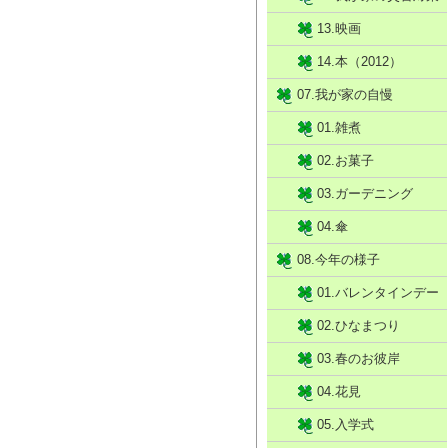
13.映画
14.本（2012）
07.我が家の自慢
01.雑煮
02.お菓子
03.ガーデニング
04.傘
08.今年の様子
01.バレンタインデー
02.ひなまつり
03.春のお彼岸
04.花見
05.入学式