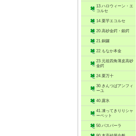
13.ハロウィーン・エ
コルセ
14.栗芋エコルセ
20.高砂金鍔・銀鍔
21.銅鑼
22.もなか本金
23.元祖四角薄皮高砂
金鍔
24.栗万十
30.きんつばアンフィ
ーユ
40.露氷
41.凍ってきりりシャ
ーベット
50.パスパーラ
90.本高砂屋全般