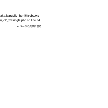
ka.jp/public_html/hiroba/wp-
ou_c2_tw/single.php
on line
34