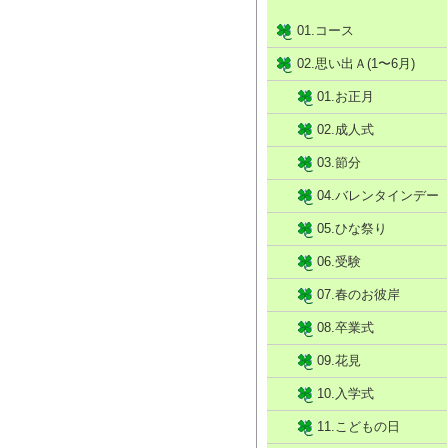
01.コース
02.思い出Ａ(1〜6月)
01.お正月
02.成人式
03.節分
04.バレンタインデー
05.ひな祭り
06.受験
07.春のお彼岸
08.卒業式
09.花見
10.入学式
11.こどもの日