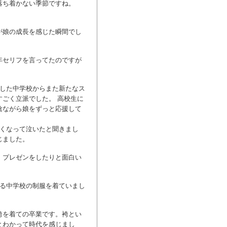
落ち着かない季節ですね。
が娘の成長を感じた瞬間でし
年セリフを言ってたのですが
ごした中学校からまた新たなス
ごく立派でした。 高校生に
陰ながら娘をずっと応援して
しくなって泣いたと聞きまし
じました。
、プレゼンをしたりと面白い
する中学校の制服を着ていまし
袴を着ての卒業です。袴とい
とわかって時代を感じまし