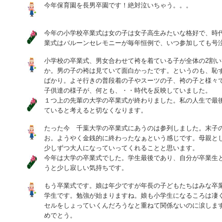
今年保育園を長男卒園です！絶対泣いちゃう。。。
今年の小学校卒業式は女の子は女子高生みたいな格好で、時
業式はバルーンセレモニーが毎年恒例で、いつ参加しても号泣
小学校の卒業式、男女合わせて袴を着ている子が全体の2割
か。男の子の袴は見ていて面白かったです。というのも、恥
ばかり。よそ行きの普段着の子やスーツの子、袴の子と様々
子供達の様子が、何とも、・・時代を反映していました。
１つ上の先輩の大学の卒業式が終わりました。私の人生で最
ていると考えると切なくなります。
たった今 千葉大学の卒業式にあうのは参列しました。末子
お。ようやく金銭的に終わったなぁという感じです。母親と
少しずつ大人になっていってくれることと思います。
今年は大学の卒業式でした。学生最後であり、自分が卒業生
うと少し寂しい気持ちです。
もう卒業式です。娘は年少ですが年長の子どもたちはみな卒
学生です。勉強が始まりますね。娘も小学生になるころは凄
セルをしょっていくんだろうなと重ねて関係ないのに涙します
めでとう。