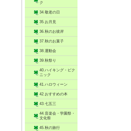
ク
34.敬老の日
35.お月見
36.秋のお彼岸
37.秋のお菓子
38.運動会
39.秋祭り
40.ハイキング・ピク
ニック
41.ハロウィーン
42.おすすめの本
43.七五三
44.音楽会・学園祭・
文化祭
45.秋の旅行