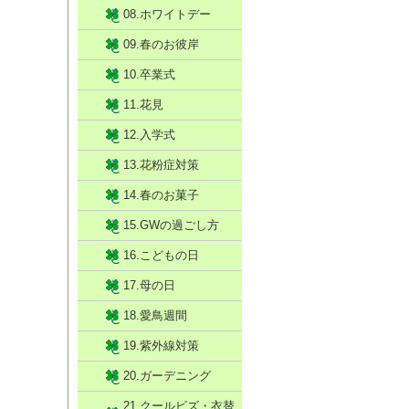
08.ホワイトデー
09.春のお彼岸
10.卒業式
11.花見
12.入学式
13.花粉症対策
14.春のお菓子
15.GWの過ごし方
16.こどもの日
17.母の日
18.愛鳥週間
19.紫外線対策
20.ガーデニング
21.クールビズ・衣替