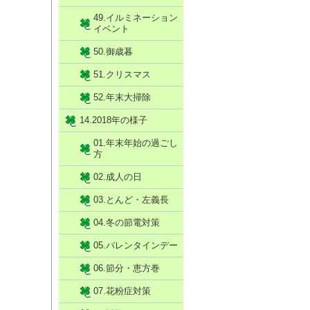
49.イルミネーション
イベント
50.御歳暮
51.クリスマス
52.年末大掃除
14.2018年の様子
01.年末年始の過ごし
方
02.成人の日
03.とんど・左義長
04.冬の節電対策
05.バレンタインデー
06.節分・恵方巻
07.花粉症対策