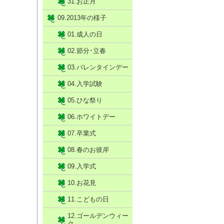
31.お正月
09.2013年の様子
01.成人の日
02.節分･立春
03.バレンタインデー
04.入学試験
05.ひな祭り
06.ホワイトデー
07.卒業式
08.春のお彼岸
09.入学式
10.お花見
11.こどもの日
12.ゴールデンウィー
ク