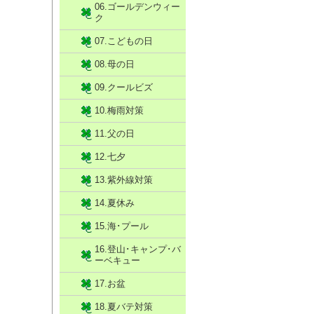
06.ゴールデンウィー
ク
07.こどもの日
08.母の日
09.クールビズ
10.梅雨対策
11.父の日
12.七夕
13.紫外線対策
14.夏休み
15.海･プール
16.登山･キャンプ･バ
ーベキュー
17.お盆
18.夏バテ対策