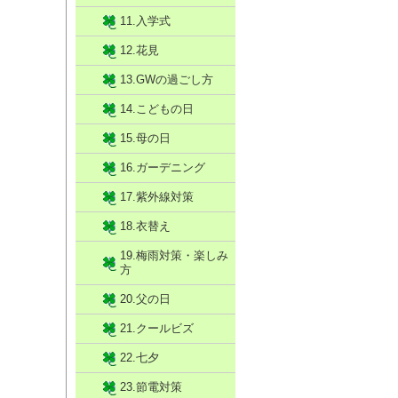
11.入学式
12.花見
13.GWの過ごし方
14.こどもの日
15.母の日
16.ガーデニング
17.紫外線対策
18.衣替え
19.梅雨対策・楽しみ
方
20.父の日
21.クールビズ
22.七夕
23.節電対策