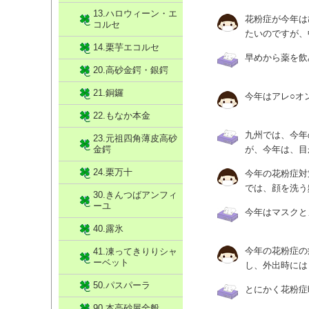
13.ハロウィーン・エ
花粉症が今年は
コルセ
たいのですが、
14.栗芋エコルセ
早めから薬を飲
20.高砂金鍔・銀鍔
21.銅鑼
今年はアレ○オ
22.もなか本金
九州では、今年
23.元祖四角薄皮高砂
金鍔
が、今年は、目
24.栗万十
今年の花粉症対
では、顔を洗う
30.きんつばアンフィ
ーユ
今年はマスクと
40.露氷
今年の花粉症の
41.凍ってきりりシャ
ーベット
し、外出時には
50.パスパーラ
とにかく花粉症
90.本高砂屋全般