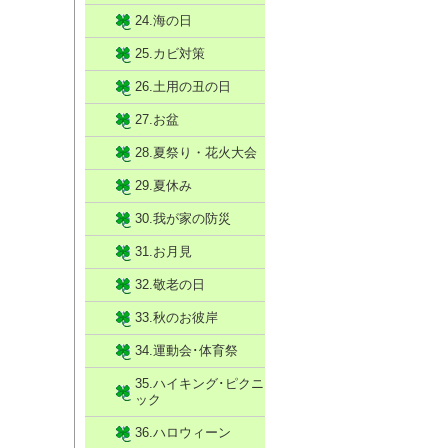
24.海の日
25.カビ対策
26.土用の丑の日
27.お盆
28.夏祭り・花火大会
29.夏休み
30.我が家の防災
31.お月見
32.敬老の日
33.秋のお彼岸
34.運動会･体育祭
35.ハイキング･ピクニ
ック
36.ハロウィーン