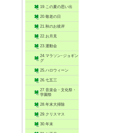
19.この夏の思い出
20.敬老の日
21.秋のお彼岸
22.お月見
23.運動会
24.マラソン･ジョギン
グ
25.ハロウィーン
26.七五三
27.音楽会・文化祭・
学園祭
28.年末大掃除
29.クリスマス
30.年末