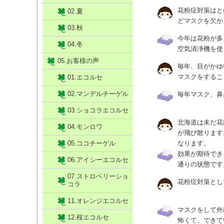
花粉症対策はと
02.夏
どマスクを欠か
03.秋
今年は花粉が多
04.冬
空気清浄機を使
05.お客様の声
毎年、目がかゆ
マスクをするこ
01.エコルセ
02.マンデルチーゲル
毎年マスク、鼻
03.ショコラエコルセ
北海道は未だ花
04.モンロワ
が飛び散ります
05.ココチーゲル
なります。
効果が期待でき
06.アイシーエコルセ
通りの状態です
07.ストロベリーショ
花粉症対策とし
コラ
11.オレンジエコルセ
マスクをして外
12.桜エコルセ
怖くて、できて