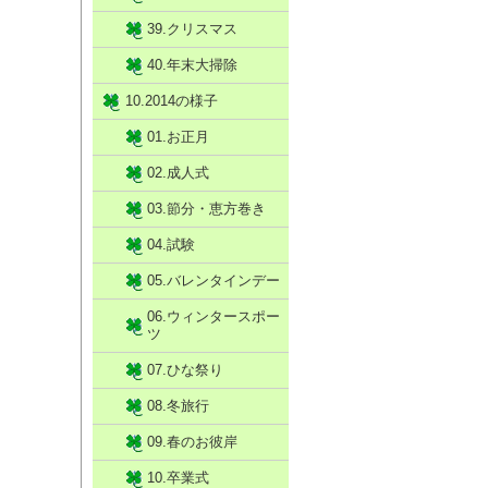
39.クリスマス
40.年末大掃除
10.2014の様子
01.お正月
02.成人式
03.節分・恵方巻き
04.試験
05.バレンタインデー
06.ウィンタースポー
ツ
07.ひな祭り
08.冬旅行
09.春のお彼岸
10.卒業式