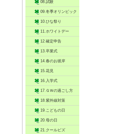
08.試験
09.冬季オリンピック
10.ひな祭り
11.ホワイトデー
12.確定申告
13.卒業式
14.春のお彼岸
15.花見
16.入学式
17.ＧＷの過ごし方
18.紫外線対策
19.こどもの日
20.母の日
21.クールビズ