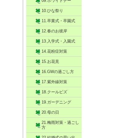
09.ホワイトデー
10.ひな祭り
11.卒業式・卒園式
12.春のお彼岸
13.入学式・入園式
14.花粉症対策
15.お花見
16.GWの過ごし方
17.紫外線対策
18.クールビズ
19.ガーデニング
20.母の日
21.梅雨対策・過ごし
方
22.結婚式の思い出