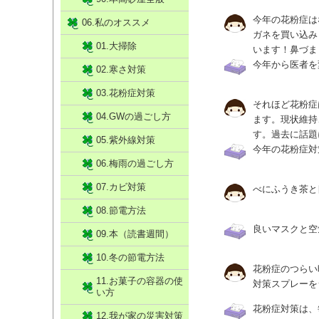
今年の花粉症は
06.私のオススメ
ガネを買い込み
01.大掃除
います！鼻づま
今年から医者を
02.寒さ対策
03.花粉症対策
それほど花粉症
04.GWの過ごし方
ます。現状維持
す。過去に話題
05.紫外線対策
今年の花粉症対
06.梅雨の過ごし方
07.カビ対策
べにふうき茶と
08.節電方法
良いマスクと空
09.本（読書週間）
10.冬の節電方法
花粉症のつらい
11.お菓子の容器の使
対策スプレーを
い方
花粉症対策は、
12.我が家の災害対策