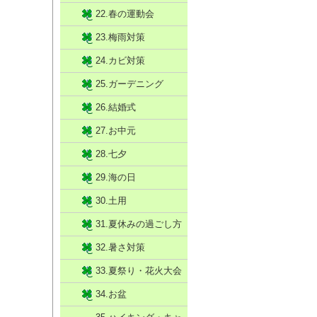
22.春の運動会
23.梅雨対策
24.カビ対策
25.ガーデニング
26.結婚式
27.お中元
28.七夕
29.海の日
30.土用
31.夏休みの過ごし方
32.暑さ対策
33.夏祭り・花火大会
34.お盆