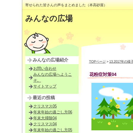
寄せられた皆さんの声をまとめました（本高砂屋）
みんなの広場
みんなの広場紹介
TOPページ
>
13.2017年の様
お問い合わせ
花粉症対策04
みんなの広場へようこ
そ。
サイトマップ
最近の投稿
クリスマス05
年末年始の過ごし方06
年末大掃除04
クリスマス04
年末年始の過ごし方05