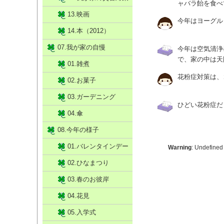
ャバラ飴を食べ
13.映画
今年はヨーグル
14.本（2012）
07.我が家の自慢
今年は空気清浄
で、家の中は天
01.雑煮
花粉症対策は、
02.お菓子
03.ガーデニング
ひどい花粉症だ
04.傘
08.今年の様子
01.バレンタインデー
Warning
: Undefined
02.ひなまつり
03.春のお彼岸
04.花見
05.入学式