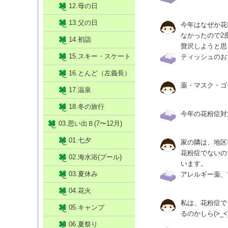
12.母の日
13.父の日
今年はなぜか花
なかったので2
14.初詣
贅沢しようと思
15.スキー・スケート
ティッシュのお
16.とんど（左義長）
薬・マスク・ゴ
17.温泉
18.冬の旅行
今年の花粉症対
03.思い出Ｂ(7〜12月)
01.七夕
家の隣は、地区
花粉症でないの
02.海水浴(プール)
います。
03.夏休み
アレルギー薬、
04.花火
私は、花粉症で、
05.キャンプ
るのかしら(>_<
06.夏祭り