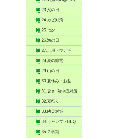
23.父の日
24.カビ対策
25.七夕
26.海の日
27.土用・ウナギ
28.夏の節電
29.山の日
30.夏休み・お盆
31.暑さ･熱中症対策
32.夏祭り
33.防災対策
34.キャンプ・BBQ
35.２学期