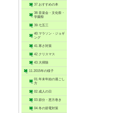
37.おすすめの本
38.音楽会・文化祭・
学園祭
39.七五三
40.マラソン・ジョギ
ング
41.寒さ対策
42.クリスマス
43.大掃除
11.2015年の様子
01.年末年始の過ごし
方
02.成人の日
03.節分・恵方巻き
04.冬の節電対策