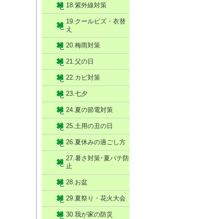
18.紫外線対策
19.クールビズ・衣替
え
20.梅雨対策
21.父の日
22.カビ対策
23.七夕
24.夏の節電対策
25.土用の丑の日
26.夏休みの過ごし方
27.暑さ対策･夏バテ防
止
28.お盆
29.夏祭り・花火大会
30.我が家の防災