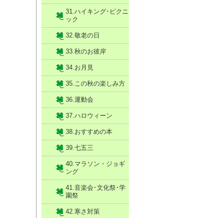
31.ハイキング･ピクニ
ック
32.敬老の日
33.秋のお彼岸
34.お月見
35.この秋の楽しみ方
36.運動会
37.ハロウィーン
38.おすすめの本
39.七五三
40.マラソン・ジョギ
ング
41.音楽会･文化祭･学
園祭
42.寒さ対策