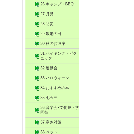
26.キャンプ・BBQ
27.月見
28.防災
29.敬老の日
30.秋のお彼岸
31.ハイキング・ピク
ニック
32.運動会
33.ハロウィーン
34.おすすめの本
35.七五三
36.音楽会･文化祭・学
園祭
37.寒さ対策
38.ペット