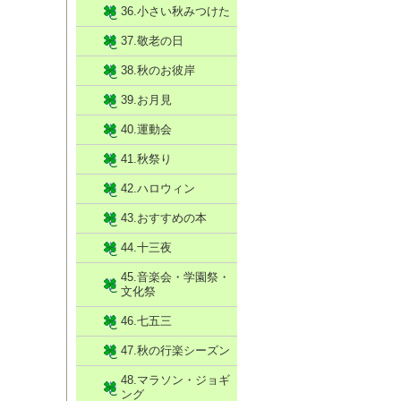
36.小さい秋みつけた
37.敬老の日
38.秋のお彼岸
39.お月見
40.運動会
41.秋祭り
42.ハロウィン
43.おすすめの本
44.十三夜
45.音楽会・学園祭・
文化祭
46.七五三
47.秋の行楽シーズン
48.マラソン・ジョギ
ング