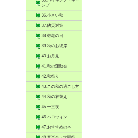
35.ハイキング・キャ
ンプ
36.小さい秋
37.防災対策
38.敬老の日
39.秋のお彼岸
40.お月見
41.秋の運動会
42.秋祭り
43.この秋の過ごし方
44.秋の衣替え
45.十三夜
46.ハロウィン
47.おすすめの本
48.音楽会・学園祭