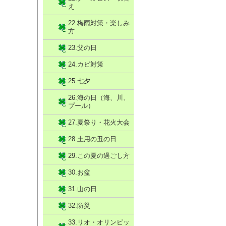
え
22.梅雨対策・楽しみ
方
23.父の日
24.カビ対策
25.七夕
26.海の日（海、川、
プール）
27.夏祭り・花火大会
28.土用の丑の日
29.この夏の過ごし方
30.お盆
31.山の日
32.防災
33.リオ・オリンピッ