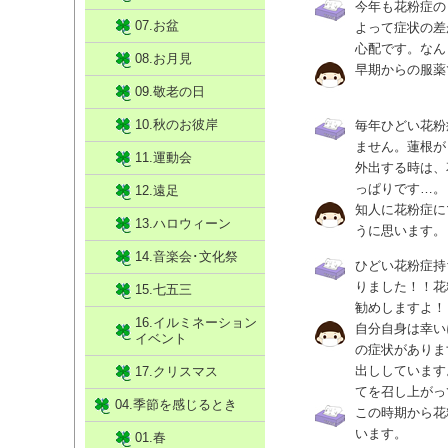
今年も花粉症の
07.お盆
よって症状の差
心配です。なん
08.お月見
早期からの服薬
09.敬老の日
10.秋のお彼岸
毎年ひどい花粉
ません。蓮根が
11.運動会
外出する時は、
っぱりです…。
12.遠足
知人に花粉症に
13.ハロウィーン
うに思います。
14.音楽会･文化祭
ひどい花粉症持
りました！！花
15.七五三
勧めしますよ！
16.イルミネーション
自分自身は幸い
イベント
の症状がありま
出ししています
17.クリスマス
てを召し上がっ
04.季節を感じるとき
この時期から花
います。
01.春