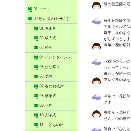
腸の善玉菌を増
01.コース
02.思い出Ａ(1〜6月)
毎年花粉症で悩
アルタイルのN
01.お正月
毎年、滝のよう
02.成人式
がむずっとしま
今年の花粉症対
03.節分
04.バレンタインデー
花粉症の母がこ
05.ひな祭り
うかってぐらい
母だけが唯一花
06.受験
アレグラの薬を
07.春のお彼岸
08.卒業式
今年は、花粉除
ク！
09.花見
去年から花粉症
10.入学式
せん。今の季節
11.こどもの日
気合いでなんと