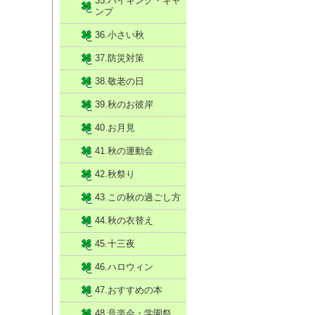
35.ハイキング・キャ
ンプ
36.小さい秋
37.防災対策
38.敬老の日
39.秋のお彼岸
40.お月見
41.秋の運動会
42.秋祭り
43.この秋の過ごし方
44.秋の衣替え
45.十三夜
46.ハロウィン
47.おすすめの本
48.音楽会・学園祭