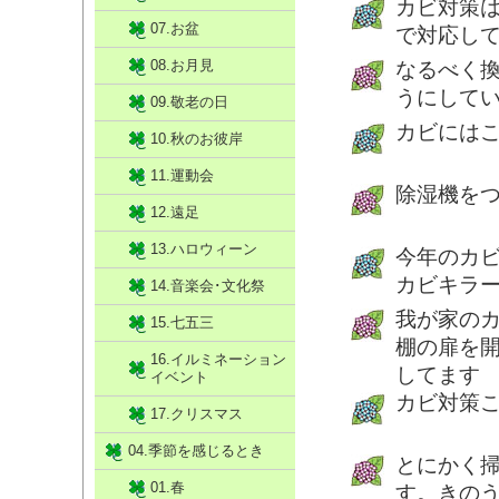
カビ対策
07.お盆
で対応し
08.お月見
なるべく
うにして
09.敬老の日
カビには
10.秋のお彼岸
11.運動会
除湿機を
12.遠足
13.ハロウィーン
今年のカ
カビキラ
14.音楽会･文化祭
我が家の
15.七五三
棚の扉を
16.イルミネーション
してます
イベント
カビ対策
17.クリスマス
04.季節を感じるとき
とにかく
01.春
す。きの