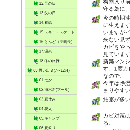
梅雨入り
12.母の日
守る為に
13.父の日
今の時期
14.初詣
に生えま
いますが
15.スキー・スケート
来ない見
16.とんど（左義長）
カビをや
17.温泉
見ていま
新築マン
18.冬の旅行
す。1度
03.思い出Ｂ(7〜12月)
なので。
01.七夕
今年は除
02.海水浴(プール)
まりやす
結露が多い
03.夏休み
04.花火
カビ対策
05.キャンプ
る。
06.夏祭り