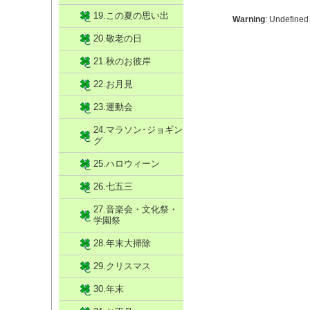
19.この夏の思い出
Warning
: Undefined
20.敬老の日
21.秋のお彼岸
22.お月見
23.運動会
24.マラソン･ジョギン
グ
25.ハロウィーン
26.七五三
27.音楽会・文化祭・
学園祭
28.年末大掃除
29.クリスマス
30.年末