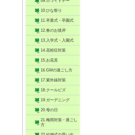
09.ホワイトデー
10.ひな祭り
11.卒業式・卒園式
12.春のお彼岸
13.入学式・入園式
14.花粉症対策
15.お花見
16.GWの過ごし方
17.紫外線対策
18.クールビズ
19.ガーデニング
20.母の日
21.梅雨対策・過ごし
方
22.結婚式の思い出