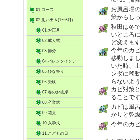
お風呂場
01.コース
策からし
02.思い出Ａ(1〜6月)
秋田は冬
01.お正月
いところ
02.成人式
ど変えま
今年のカ
03.節分
移動しま
04.バレンタインデー
いた時、
05.ひな祭り
ンダに移
らないよ
06.受験
カビ対策
07.春のお彼岸
ることで
08.卒業式
カビは風
09.花見
かりと乾
10.入学式
今年のカ
11.こどもの日