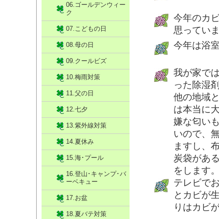
06.ゴールデンウィー
ク
今年のカ
07.こどもの日
思ってい
今年は浴
08.母の日
09.クールビズ
我が家では
10.梅雨対策
った除湿
11.父の日
他の地域
は本当に
12.七夕
嫌な匂い
13.紫外線対策
いので、
14.夏休み
ますし、
炭袋があ
15.海･プール
をします
16.登山･キャンプ･バ
テレビで
ーベキュー
とカビが
17.お盆
りはカビ
18.夏バテ対策