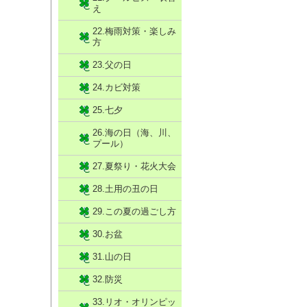
え
22.梅雨対策・楽しみ
方
23.父の日
24.カビ対策
25.七夕
26.海の日（海、川、
プール）
27.夏祭り・花火大会
28.土用の丑の日
29.この夏の過ごし方
30.お盆
31.山の日
32.防災
33.リオ・オリンピッ