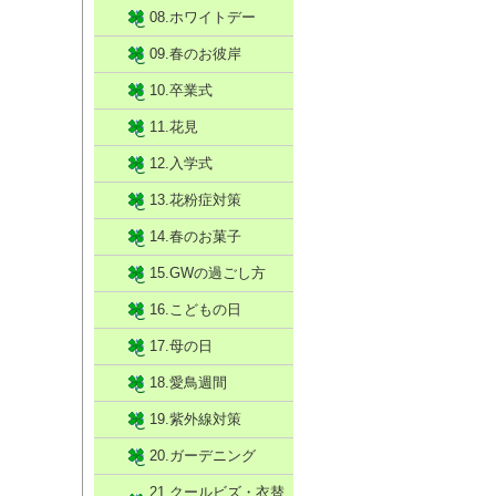
08.ホワイトデー
09.春のお彼岸
10.卒業式
11.花見
12.入学式
13.花粉症対策
14.春のお菓子
15.GWの過ごし方
16.こどもの日
17.母の日
18.愛鳥週間
19.紫外線対策
20.ガーデニング
21.クールビズ・衣替