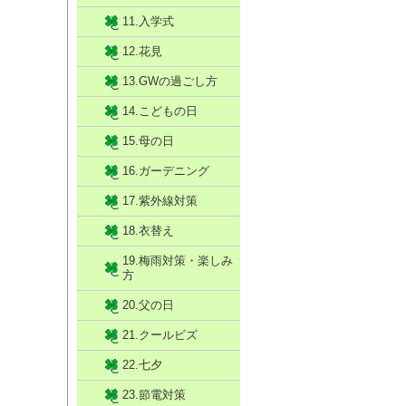
11.入学式
12.花見
13.GWの過ごし方
14.こどもの日
15.母の日
16.ガーデニング
17.紫外線対策
18.衣替え
19.梅雨対策・楽しみ
方
20.父の日
21.クールビズ
22.七夕
23.節電対策