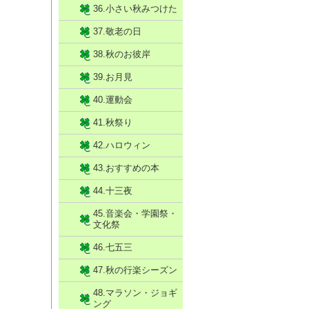
36.小さい秋みつけた
37.敬老の日
38.秋のお彼岸
39.お月見
40.運動会
41.秋祭り
42.ハロウィン
43.おすすめの本
44.十三夜
45.音楽会・学園祭・
文化祭
46.七五三
47.秋の行楽シーズン
48.マラソン・ジョギ
ング