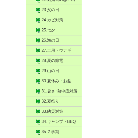
23.父の日
24.カビ対策
25.七夕
26.海の日
27.土用・ウナギ
28.夏の節電
29.山の日
30.夏休み・お盆
31.暑さ･熱中症対策
32.夏祭り
33.防災対策
34.キャンプ・BBQ
35.２学期