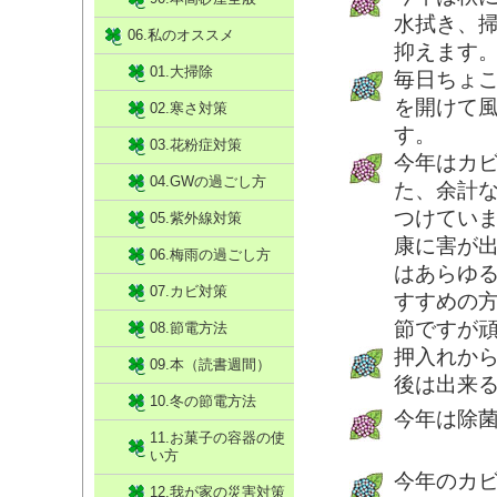
水拭き、
06.私のオススメ
抑えます
01.大掃除
毎日ちょ
を開けて
02.寒さ対策
す。
03.花粉症対策
今年はカ
04.GWの過ごし方
た、余計
つけてい
05.紫外線対策
康に害が
06.梅雨の過ごし方
はあらゆ
07.カビ対策
すすめの
節ですが
08.節電方法
押入れか
09.本（読書週間）
後は出来
10.冬の節電方法
今年は除
11.お菓子の容器の使
い方
今年のカ
12.我が家の災害対策