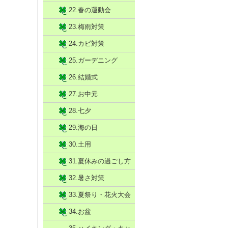
22.春の運動会
23.梅雨対策
24.カビ対策
25.ガーデニング
26.結婚式
27.お中元
28.七夕
29.海の日
30.土用
31.夏休みの過ごし方
32.暑さ対策
33.夏祭り・花火大会
34.お盆