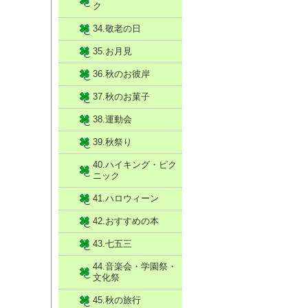
ク
34.敬老の日
35.お月見
36.秋のお彼岸
37.秋のお菓子
38.運動会
39.秋祭り
40.ハイキング・ピク
ニック
41.ハロウィーン
42.おすすめの本
43.七五三
44.音楽会・学園祭・
文化祭
45.秋の旅行