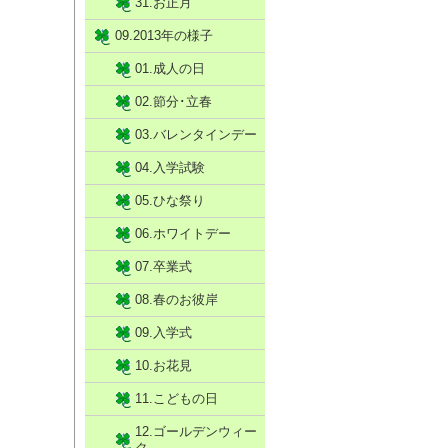
31.お正月
09.2013年の様子
01.成人の日
02.節分･立春
03.バレンタインデー
04.入学試験
05.ひな祭り
06.ホワイトデー
07.卒業式
08.春のお彼岸
09.入学式
10.お花見
11.こどもの日
12.ゴールデンウィー
ク