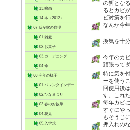
の餌とな
13.映画
るとカビ
ビ対策を
14.本（2012）
なんか今
07.我が家の自慢
01.雑煮
換気を十
02.お菓子
03.ガーデニング
今年のカ
頑張って
04.傘
特に気を
08.今年の様子
ーを使う
01.バレンタインデー
回使用後
02.ひなまつり
す。これ
毎年カビ
03.春のお彼岸
すぐにや
04.花見
もそうじ
05.入学式
押入れの