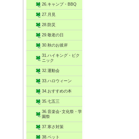
26.キャンプ・BBQ
27.月見
28.防災
29.敬老の日
30.秋のお彼岸
31.ハイキング・ピク
ニック
32.運動会
33.ハロウィーン
34.おすすめの本
35.七五三
36.音楽会･文化祭・学
園祭
37.寒さ対策
38.ペット