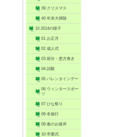
39.クリスマス
40.年末大掃除
10.2014の様子
01.お正月
02.成人式
03.節分・恵方巻き
04.試験
05.バレンタインデー
06.ウィンタースポー
ツ
07.ひな祭り
08.冬旅行
09.春のお彼岸
10.卒業式