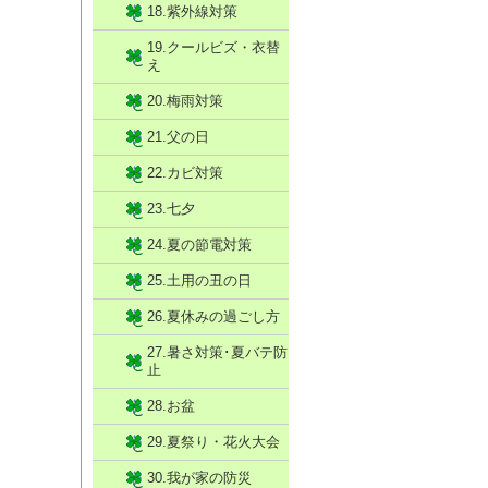
18.紫外線対策
19.クールビズ・衣替
え
20.梅雨対策
21.父の日
22.カビ対策
23.七夕
24.夏の節電対策
25.土用の丑の日
26.夏休みの過ごし方
27.暑さ対策･夏バテ防
止
28.お盆
29.夏祭り・花火大会
30.我が家の防災