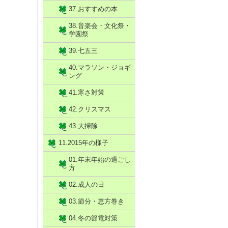
37.おすすめの本
38.音楽会・文化祭・
学園祭
39.七五三
40.マラソン・ジョギ
ング
41.寒さ対策
42.クリスマス
43.大掃除
11.2015年の様子
01.年末年始の過ごし
方
02.成人の日
03.節分・恵方巻き
04.冬の節電対策