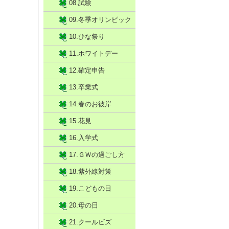
08.試験
09.冬季オリンピック
10.ひな祭り
11.ホワイトデー
12.確定申告
13.卒業式
14.春のお彼岸
15.花見
16.入学式
17.ＧＷの過ごし方
18.紫外線対策
19.こどもの日
20.母の日
21.クールビズ