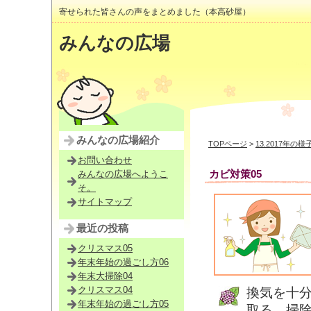
寄せられた皆さんの声をまとめました（本高砂屋）
みんなの広場
みんなの広場紹介
TOPページ
>
13.2017年の様
お問い合わせ
カビ対策05
みんなの広場へようこ
そ。
サイトマップ
最近の投稿
クリスマス05
年末年始の過ごし方06
年末大掃除04
クリスマス04
換気を十
年末年始の過ごし方05
取る。掃