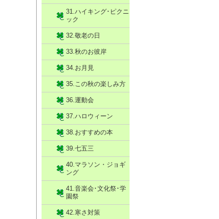
31.ハイキング･ピクニ
ック
32.敬老の日
33.秋のお彼岸
34.お月見
35.この秋の楽しみ方
36.運動会
37.ハロウィーン
38.おすすめの本
39.七五三
40.マラソン・ジョギ
ング
41.音楽会･文化祭･学
園祭
42.寒さ対策