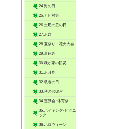
24.海の日
25.カビ対策
26.土用の丑の日
27.お盆
28.夏祭り・花火大会
29.夏休み
30.我が家の防災
31.お月見
32.敬老の日
33.秋のお彼岸
34.運動会･体育祭
35.ハイキング･ピクニ
ック
36.ハロウィーン