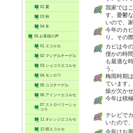
02.夏
我家では
す。憂鬱
03.秋
いので、
04.冬
今年のカ
05.お客様の声
り。その
カビは今
01.エコルセ
僅かの時
02.マンデルチーゲル
も最適な
03.ショコラエコルセ
う。
04.モンロワ
梅雨時期
ています
05.ココチーゲル
燥が欠か
06.アイシーエコルセ
今年は積
07.ストロベリーショ
コラ
テレビで
11.オレンジエコルセ
いたので
12.桜エコルセ
今年はお