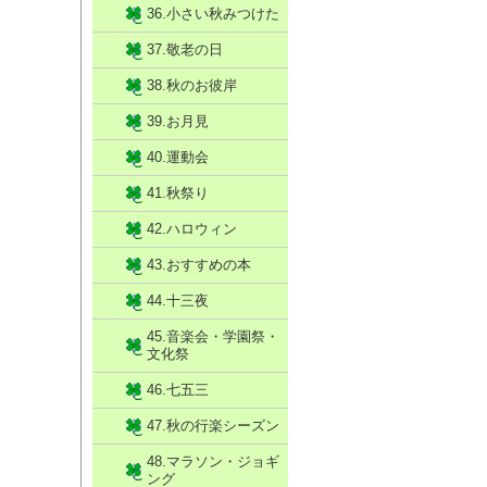
36.小さい秋みつけた
37.敬老の日
38.秋のお彼岸
39.お月見
40.運動会
41.秋祭り
42.ハロウィン
43.おすすめの本
44.十三夜
45.音楽会・学園祭・
文化祭
46.七五三
47.秋の行楽シーズン
48.マラソン・ジョギ
ング