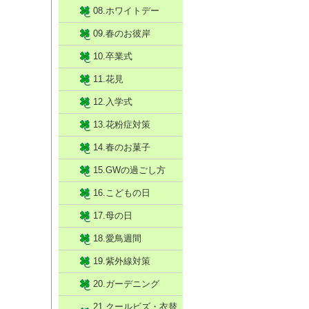
08.ホワイトデー
09.春のお彼岸
10.卒業式
11.花見
12.入学式
13.花粉症対策
14.春のお菓子
15.GWの過ごし方
16.こどもの日
17.母の日
18.愛鳥週間
19.紫外線対策
20.ガーデニング
21.クールビズ・衣替