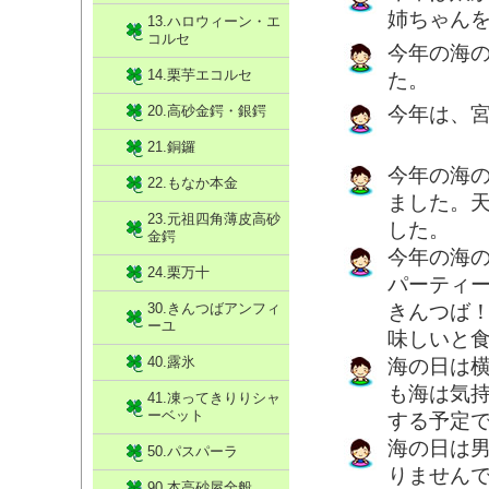
姉ちゃん
13.ハロウィーン・エ
コルセ
今年の海
14.栗芋エコルセ
た。
20.高砂金鍔・銀鍔
今年は、
21.銅鑼
今年の海
22.もなか本金
ました。
23.元祖四角薄皮高砂
した。
金鍔
今年の海
24.栗万十
パーティ
30.きんつばアンフィ
きんつば
ーユ
味しいと食
40.露氷
海の日は
も海は気
41.凍ってきりりシャ
ーベット
する予定です
海の日は
50.パスパーラ
りません
90.本高砂屋全般