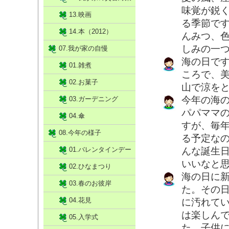
味覚が鋭
13.映画
る季節で
14.本（2012）
んみつ、
しみの一
07.我が家の自慢
海の日で
01.雑煮
ころで、
02.お菓子
山で涼を
今年の海
03.ガーデニング
パパママ
04.傘
すが、毎
08.今年の様子
る予定な
01.バレンタインデー
んな誕生
いいなと
02.ひなまつり
海の日に
03.春のお彼岸
た。その
04.花見
に汚れて
は楽しん
05.入学式
た。子供