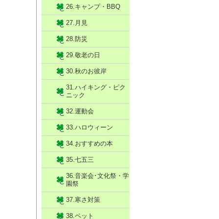
26.キャンプ・BBQ
27.月見
28.防災
29.敬老の日
30.秋のお彼岸
31.ハイキング・ピク
ニック
32.運動会
33.ハロウィーン
34.おすすめの本
35.七五三
36.音楽会･文化祭・学
園祭
37.寒さ対策
38.ペット