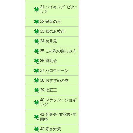
31.ハイキング･ピクニ
ック
32.敬老の日
33.秋のお彼岸
34.お月見
35.この秋の楽しみ方
36.運動会
37.ハロウィーン
38.おすすめの本
39.七五三
40.マラソン・ジョギ
ング
41.音楽会･文化祭･学
園祭
42.寒さ対策