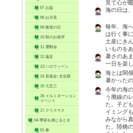
見て心が
07.お盆
海の日は
08.お月見
毎年、海
09.敬老の日
は行く事
10.秋のお彼岸
土産にき
11.運動会
いものを
暑さのあ
12.遠足
一日を楽
13.ハロウィーン
海とは関
14.音楽会･文化祭
暑かった
15.七五三
今年の海
16.イルミネーション
う廃線の
イベント
た。子ど
17.クリスマス
イミング
みながら
04.季節を感じるとき
た。陸橋
01.春