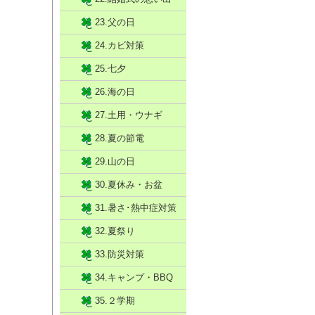
23.父の日
24.カビ対策
25.七夕
26.海の日
27.土用・ウナギ
28.夏の節電
29.山の日
30.夏休み・お盆
31.暑さ･熱中症対策
32.夏祭り
33.防災対策
34.キャンプ・BBQ
35.２学期