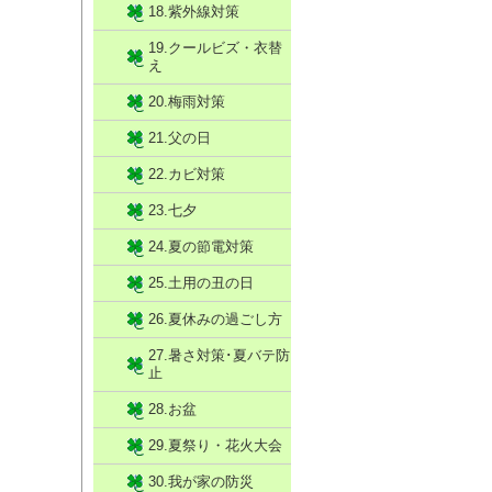
18.紫外線対策
19.クールビズ・衣替
え
20.梅雨対策
21.父の日
22.カビ対策
23.七夕
24.夏の節電対策
25.土用の丑の日
26.夏休みの過ごし方
27.暑さ対策･夏バテ防
止
28.お盆
29.夏祭り・花火大会
30.我が家の防災