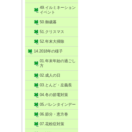
49.イルミネーション
イベント
50.御歳暮
51.クリスマス
52.年末大掃除
14.2018年の様子
01.年末年始の過ごし
方
02.成人の日
03.とんど・左義長
04.冬の節電対策
05.バレンタインデー
06.節分・恵方巻
07.花粉症対策