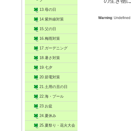
の生き物
13.母の日
Warning
: Undefined
14.紫外線対策
15.父の日
16.梅雨対策
17.ガーデニング
18.暑さ対策
19.七夕
20.節電対策
21.土用の丑の日
22.海・プール
23.お盆
24.夏休み
25.夏祭り・花火大会