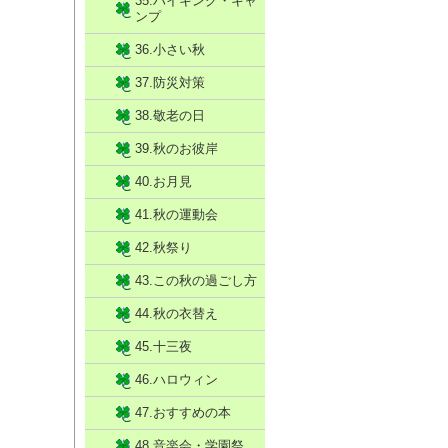
35.ハイキング・キャ
ンプ
36.小さい秋
37.防災対策
38.敬老の日
39.秋のお彼岸
40.お月見
41.秋の運動会
42.秋祭り
43.この秋の過ごし方
44.秋の衣替え
45.十三夜
46.ハロウィン
47.おすすめの本
48.音楽会・学園祭