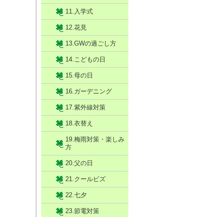
11.入学式
12.花見
13.GWの過ごし方
14.こどもの日
15.母の日
16.ガーデニング
17.紫外線対策
18.衣替え
19.梅雨対策・楽しみ
方
20.父の日
21.クールビズ
22.七夕
23.節電対策