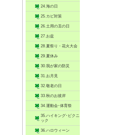
24.海の日
25.カビ対策
26.土用の丑の日
27.お盆
28.夏祭り・花火大会
29.夏休み
30.我が家の防災
31.お月見
32.敬老の日
33.秋のお彼岸
34.運動会･体育祭
35.ハイキング･ピクニ
ック
36.ハロウィーン