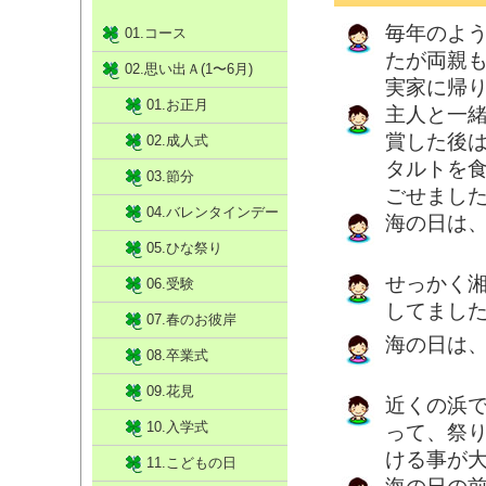
毎年のよ
01.コース
たが両親
02.思い出Ａ(1〜6月)
実家に帰
01.お正月
主人と一
賞した後
02.成人式
タルトを
03.節分
ごせまし
04.バレンタインデー
海の日は
05.ひな祭り
せっかく
06.受験
してまし
07.春のお彼岸
海の日は
08.卒業式
09.花見
近くの浜
10.入学式
って、祭
ける事が
11.こどもの日