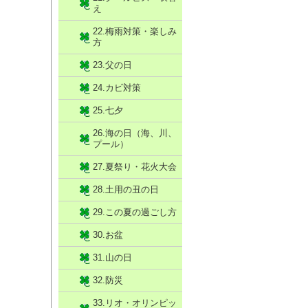
え
22.梅雨対策・楽しみ
方
23.父の日
24.カビ対策
25.七夕
26.海の日（海、川、
プール）
27.夏祭り・花火大会
28.土用の丑の日
29.この夏の過ごし方
30.お盆
31.山の日
32.防災
33.リオ・オリンピッ