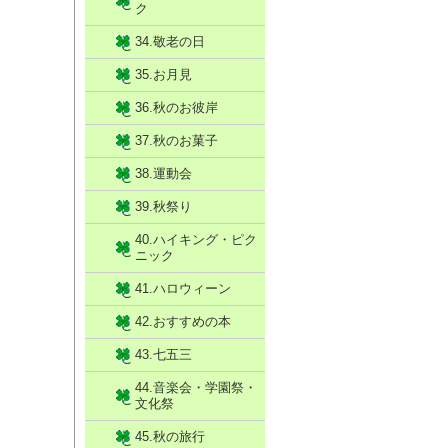
ク
34.敬老の日
35.お月見
36.秋のお彼岸
37.秋のお菓子
38.運動会
39.秋祭り
40.ハイキング・ピク
ニック
41.ハロウィーン
42.おすすめの本
43.七五三
44.音楽会・学園祭・
文化祭
45.秋の旅行