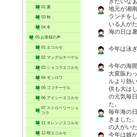
きたいな
02.夏
地元が湘
ランチを
03.秋
いる人が
04.冬
海の日は
05.お客様の声
01.エコルセ
今年は泳
02.マンデルチーゲル
今年の海
03.ショコラエコルセ
大変賑わ
04.モンロワ
ルより熱
05.ココチーゲル
供も大は
の元気毎
06.アイシーエコルセ
た。
07.ストロベリーショ
毎年海の
コラ
きました
11.オレンジエコルセ
の人がい
12.桜エコルセ
今年は娘