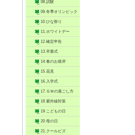
08.試験
09.冬季オリンピック
10.ひな祭り
11.ホワイトデー
12.確定申告
13.卒業式
14.春のお彼岸
15.花見
16.入学式
17.ＧＷの過ごし方
18.紫外線対策
19.こどもの日
20.母の日
21.クールビズ