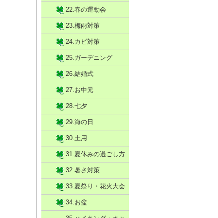
22.春の運動会
23.梅雨対策
24.カビ対策
25.ガーデニング
26.結婚式
27.お中元
28.七夕
29.海の日
30.土用
31.夏休みの過ごし方
32.暑さ対策
33.夏祭り・花火大会
34.お盆