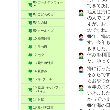
06.ゴールデンウィー
てきてあ
ク
地元は海
07.こどもの日
の人でに
08.母の日
すが、お
念ですね
09.クールビズ
毎年、海
10.梅雨対策
す。今年
11.父の日
きました
休みを利
12.七夕
た。ゆっ
13.紫外線対策
海に行っ
14.夏休み
るからで
15.海･プール
らおやつ
今年の海
16.登山･キャンプ･バ
ーベキュー
いきまし
かってい
17.お盆
毎年海の
18.夏バテ対策