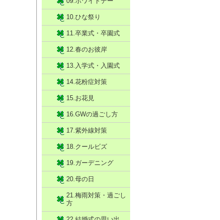
09.ホワイトデー
10.ひな祭り
11.卒業式・卒園式
12.春のお彼岸
13.入学式・入園式
14.花粉症対策
15.お花見
16.GWの過ごし方
17.紫外線対策
18.クールビズ
19.ガーデニング
20.母の日
21.梅雨対策・過ごし
方
22.結婚式の思い出