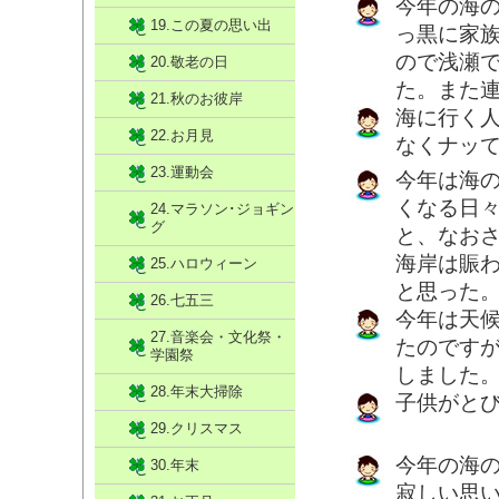
今年の海
19.この夏の思い出
っ黒に家
ので浅瀬
20.敬老の日
た。また
21.秋のお彼岸
海に行く人
22.お月見
なくナッ
23.運動会
今年は海
くなる日
24.マラソン･ジョギン
グ
と、なお
海岸は賑
25.ハロウィーン
と思った
26.七五三
今年は天
27.音楽会・文化祭・
たのです
学園祭
しました
28.年末大掃除
子供がと
29.クリスマス
今年の海
30.年末
寂しい思