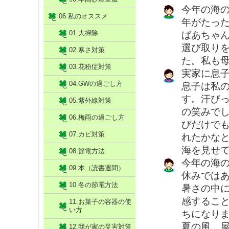
今年の海
06.私のオススメ
年がたっ
01.大掃除
ばあちゃ
選び取り
02.寒さ対策
た。私も
03.花粉症対策
実家に息
04.GWの過ごし方
息子は私
す。汗び
05.紫外線対策
の笑みで
06.梅雨の過ごし方
びだけで
07.カビ対策
れたかな
海を見せ
08.節電方法
今年の海
09.本（読書週間）
休みでは
10.冬の節電方法
暑さの中
感するこ
11.お菓子の容器の使
い方
ちになり
夏の風、
12.我が家の災害対策