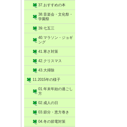
37.おすすめの本
38.音楽会・文化祭・
学園祭
39.七五三
40.マラソン・ジョギ
ング
41.寒さ対策
42.クリスマス
43.大掃除
11.2015年の様子
01.年末年始の過ごし
方
02.成人の日
03.節分・恵方巻き
04.冬の節電対策