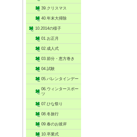
39.クリスマス
40.年末大掃除
10.2014の様子
01.お正月
02.成人式
03.節分・恵方巻き
04.試験
05.バレンタインデー
06.ウィンタースポー
ツ
07.ひな祭り
08.冬旅行
09.春のお彼岸
10.卒業式