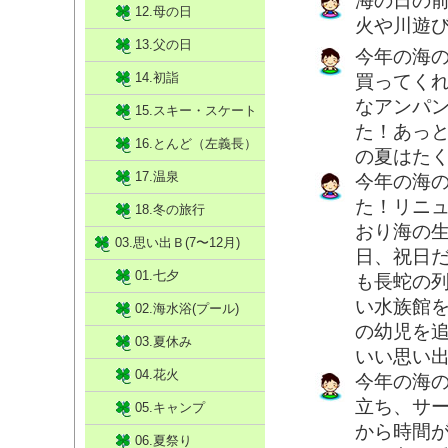
海の日の
12.母の日
火や川遊び
13.父の日
今年の海
14.初詣
買ってく
なアンパ
15.スキー・スケート
た！あっ
16.とんど（左義長）
の夏はた
17.温泉
今年の海
た！リニ
18.冬の旅行
おり海の生
03.思い出Ｂ(7〜12月)
日、祝日
01.七夕
も長蛇の
い水族館
02.海水浴(プール)
の幼児を
03.夏休み
いい思い出で
04.花火
今年の海
立ち、サ
05.キャンプ
から時間
06.夏祭り