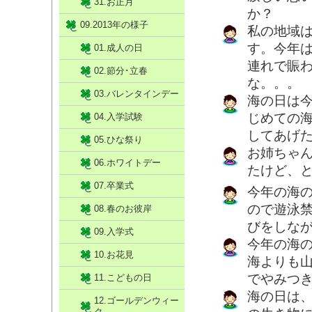
31.お正月
か？
09.2013年の様子
私の地域
す。今年
01.成人の日
連れで賑
02.節分･立春
な。。。
03.バレンタインデー
海の日は
じめての海
04.入学試験
してあげ
05.ひな祭り
お姉ちゃ
06.ホワイトデー
たけど、
07.卒業式
今年の海
ので遊泳
08.春のお彼岸
びをしな
09.入学式
今年の海
10.お花見
海よりも
でやみつ
11.こどもの日
海の日は
12.ゴールデンウィー
ク