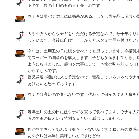
るので、次の土用の丑の日も楽しみです。
ウナギは夏バテ防止には効果がある。しかし国産品は値段が
大学の友人からウナギをいただける予定なので、数十年ぶり
しています。今後に向けてしっかりとスタミナ等を付けたい
今年は、土用丑の日に鰻を食べようと思っています。今授乳
でスーパーの国産のを購入します。子どもが産まれてから、
ようになりました。節句を大事にして、本物の味を知ってほ
から楽しみです。
従兄弟達が遊びに来る予定なので、奮発していろいろなウナ
あげたいと思っております。
ウナギは高いので食べないです。代わりに何かスタミナ食を
毎年土用の丑の日にはウナギを買って食べてます。ウナギ大
るので丑の日という特別な日という感じはしません。
何かウナギってあんまり好きじゃないんですよね。あの食感
あのタレは本当に美味しいんですけどね。