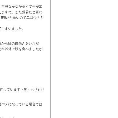
。普段なかなか高くて手が出
えますね。また猛暑だと言わ
8/6だと高いので二回ウナギ
てしまいました。
戚から鰻の白焼きをいただ
たれ以外で鰻を食べましたが
予約しています（笑）もりもり
夏バテになっている場合では