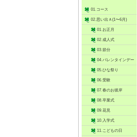
01.コース
02.思い出Ａ(1〜6月)
01.お正月
02.成人式
03.節分
04.バレンタインデー
05.ひな祭り
06.受験
07.春のお彼岸
08.卒業式
09.花見
10.入学式
11.こどもの日