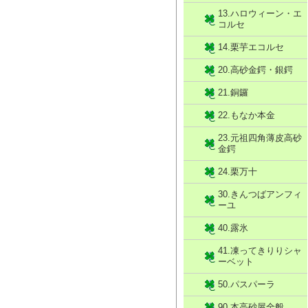
13.ハロウィーン・エ
コルセ
14.栗芋エコルセ
20.高砂金鍔・銀鍔
21.銅鑼
22.もなか本金
23.元祖四角薄皮高砂
金鍔
24.栗万十
30.きんつばアンフィ
ーユ
40.露氷
41.凍ってきりりシャ
ーベット
50.パスパーラ
90.本高砂屋全般