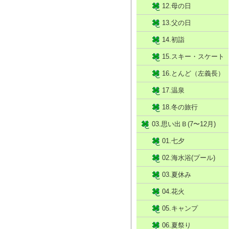
12.母の日
13.父の日
14.初詣
15.スキー・スケート
16.とんど（左義長）
17.温泉
18.冬の旅行
03.思い出Ｂ(7〜12月)
01.七夕
02.海水浴(プール)
03.夏休み
04.花火
05.キャンプ
06.夏祭り