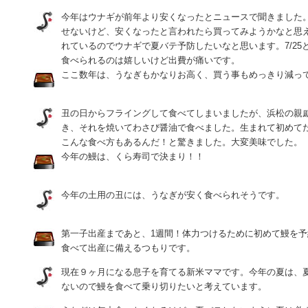
今年はウナギが前年より安くなったとニュースで聞きました
せないけど、安くなったと言われたら買ってみようかなと思
れているのでウナギで夏バテ予防したいなと思います。7/25と
食べられるのは嬉しいけど出費が痛いです。
ここ数年は、うなぎもかなりお高く、買う事もめっきり減っ
丑の日からフライングして食べてしまいましたが、浜松の親
き、それを焼いてわさび醤油で食べました。生まれて初めて
こんな食べ方もあるんだ！と驚きました。大変美味でした。
今年の鰻は、くら寿司で決まり！！
今年の土用の丑には、うなぎが安く食べられそうです。
第一子出産まであと、1週間！体力つけるために初めて鰻を
食べて出産に備えるつもりです。
現在９ヶ月になる息子を育てる新米ママです。今年の夏は、
ないので鰻を食べて乗り切りたいと考えています。