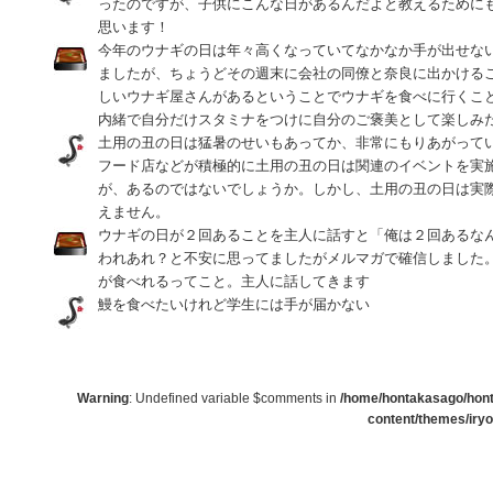
ったのですが、子供にこんな日があるんだよと教えるために
思います！
今年のウナギの日は年々高くなっていてなかなか手が出せな
ましたが、ちょうどその週末に会社の同僚と奈良に出かける
しいウナギ屋さんがあるということでウナギを食べに行くこ
内緒で自分だけスタミナをつけに自分のご褒美として楽しみ
土用の丑の日は猛暑のせいもあってか、非常にもりあがって
フード店などが積極的に土用の丑の日は関連のイベントを実
が、あるのではないでしょうか。しかし、土用の丑の日は実
えません。
ウナギの日が２回あることを主人に話すと「俺は２回あるな
われあれ？と不安に思ってましたがメルマガで確信しました
が食べれるってこと。主人に話してきます
鰻を食べたいけれど学生には手が届かない
Warning
: Undefined variable $comments in
/home/hontakasago/honta
content/themes/iry