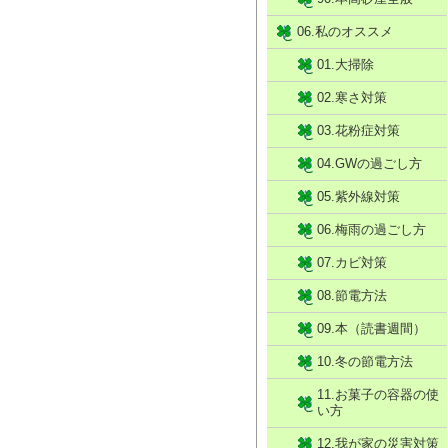
06.私のオススメ
01.大掃除
02.寒さ対策
03.花粉症対策
04.GWの過ごし方
05.紫外線対策
06.梅雨の過ごし方
07.カビ対策
08.節電方法
09.本（読書週間）
10.冬の節電方法
11.お菓子の容器の使
い方
12.我が家の災害対策