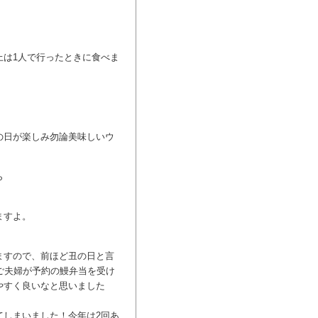
上は1人で行ったときに食べま
の日が楽しみ勿論美味しいウ
ら
ますよ。
ますので、前ほど丑の日と言
ご夫婦が予約の鰻弁当を受け
やすく良いなと思いました
てしまいました！今年は2回あ