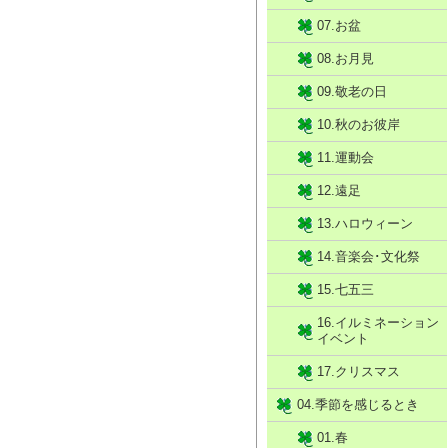
07.お盆
08.お月見
09.敬老の日
10.秋のお彼岸
11.運動会
12.遠足
13.ハロウィーン
14.音楽会･文化祭
15.七五三
16.イルミネーション
イベント
17.クリスマス
04.季節を感じるとき
01.春