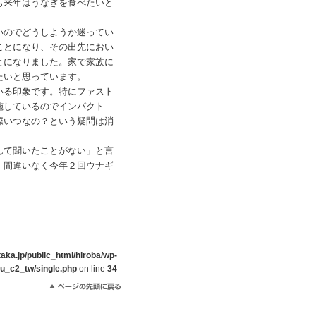
も来年はうなぎを食べたいと
いのでどうしようか迷ってい
ことになり、その出先におい
とになりました。家で家族に
たいと思っています。
いる印象です。特にファスト
施しているのでインパクト
際いつなの？という疑問は消
んて聞いたことがない」と言
。間違いなく今年２回ウナギ
ka.jp/public_html/hiroba/wp-
ou_c2_tw/single.php
on line
34