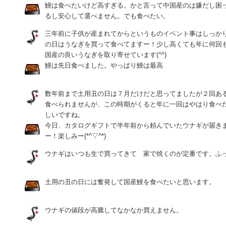
鰻は食べたいけど高すぎる。かと言って中国産のは嫌だし困
るし安心して選べません。でも食べたい。
三年前に子供が産まれてからというものイベント事はしっか
の日はうなぎを買って食べてますー！少し高くても年に何回
国産の良いうなぎを取り寄せています(^^)
鰻は先日食べました。やっぱり鰻は最高
数年前まで土用丑の日は７月だけだと思ってましたが２回あ
食べられませんが、この時期がくると年に一回はやはり食べ
しいですね。
今日、カタログギフトで半年前から頼んでいたウナギが届きます(
ー！楽しみー(*^▽^*)
ウナギはいつも生で買ってきて 家で焼くのが定番です。ふ
土用の丑の日には奮発して国産鰻を食べたいと思います。
ウナギの値段が高騰してなかなか買えません。