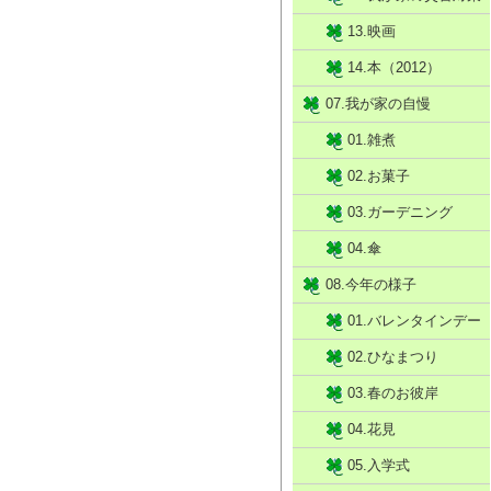
13.映画
14.本（2012）
07.我が家の自慢
01.雑煮
02.お菓子
03.ガーデニング
04.傘
08.今年の様子
01.バレンタインデー
02.ひなまつり
03.春のお彼岸
04.花見
05.入学式